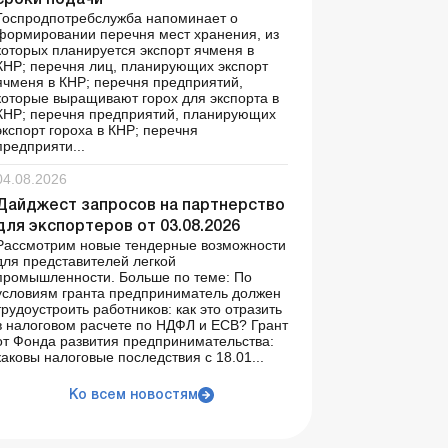
сроки подачи
Госпродпотребслужба напоминает о
формировании перечня мест хранения, из
которых планируется экспорт ячменя в
КНР; перечня лиц, планирующих экспорт
ячменя в КНР; перечня предприятий,
которые выращивают горох для экспорта в
КНР; перечня предприятий, планирующих
экспорт гороха в КНР; перечня
предприяти...
04.08.2026
Дайджест запросов на партнерство
для экспортеров от 03.08.2026
Рассмотрим новые тендерные возможности
для представителей легкой
промышленности. Больше по теме: По
условиям гранта предприниматель должен
трудоустроить работников: как это отразить
в налоговом расчете по НДФЛ и ЕСВ? Грант
от Фонда развития предпринимательства:
каковы налоговые последствия с 18.01...
Ко всем новостям