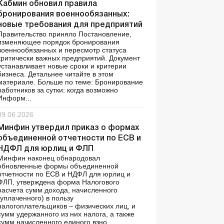
Кабмин обновил правила
бронирования военнообязанных:
новые требования для предприятий
Правительство приняло Постановление,
изменяющее порядок бронирования
военнообязанных и пересмотр статуса
критически важных предприятий. Документ
устанавливает новые сроки и критерии
бизнеса. Детальнее читайте в этом
материале. Больше по теме: Бронирование
работников за сутки: когда возможно
Информ...
09.06.2026
Минфин утвердил приказ о формах
объединенной отчетности по ЕСВ и
НДФЛ для юрлиц и ФЛП
Минфин наконец обнародовал
обновленные формы объединенной
отчетности по ЕСВ и НДФЛ для юрлиц и
ФЛП, утверждена форма Налогового
расчета сумм дохода, начисленного
(уплаченного) в пользу
налогоплательщиков – физических лиц, и
сумм удержанного из них налога, а также
сумм начисленного единого взно...