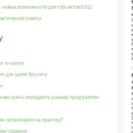
4: новые возможности для субъектов ВЭД
рактические советы
у
ы
т и налоги
я для целей бухучета
ет
зачем нужно определять размер предприятия
як організувати на практиці?
роки подання