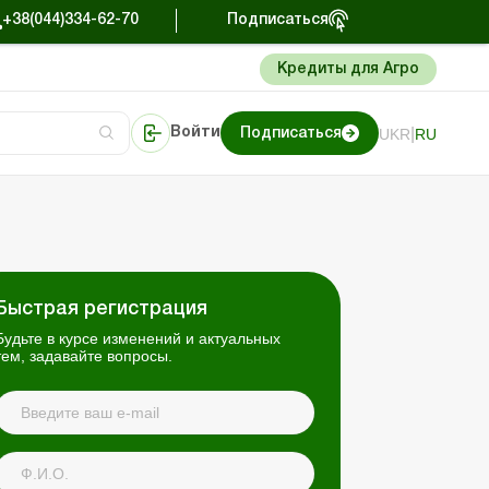
+38(044)334-62-70
Подписаться
Кредиты для Агро
|
UKR
RU
Войти
Подписаться
сто об учете
риниматель
Портал Баланс-Бюджет
Быстрая регистрация
Будьте в курсе изменений и актуальных
тем, задавайте вопросы.