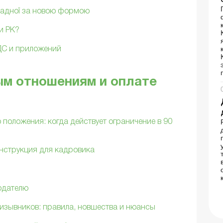
ладної за новою формою
и РК?
ДС и приложений
ым отношениям и оплате
о положения: когда действует ограничение в 90
нструкция для кадровика
тодателю
изывников: правила, новшества и нюансы