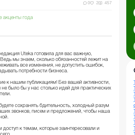
0
2
457
е акценты года
редакция Uteka готовила для вас важную,
Ведь мы знаем, сколько обязанностей лежит на
слеживать все изменения, не допустить ошибок,
адывать потребности бизнеса.
ие к нашим публикациям! Без вашей активности,
 не было бы у нас столько идей для практических
тели.
 будете сохранять бдительность, холодный разум
ваших звонков, писем и предложений, чтобы наша
ной.
м доступ к темам, которые заинтересовали и
сего.