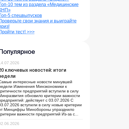
Топ-10 тем из раздела «Медицинские
КНП»
Топ-5 спецвыпусков
Проверьте свои знания и выиграйте
приз!
Пройти тест! >>>
Популярное
14.07.2026
20 ключевых новостей: итоги
недели
Самые интересные новости минувшей
недели Изменения Минэкономики к
критичности предприятий вступили в силу
Минразвития обновило критерии важности
предприятий: действует с 03.07.2026 С
03.07.2026 вступили в силу новые критерии
от Минцифры Минобороны упразднило
критерии важности предприятий Из-за с...
02.06.2026