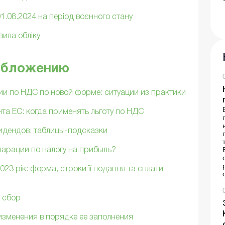
1.08.2024 на період воєнного стану
вила обліку
ообложению
и по НДС по новой форме: ситуации из практики
та ЕС: когда применять льготу по НДС
идендов: таблицы-подсказки
ларации по налогу на прибыль?
023 рік: форма, строки її подання та сплати
й сбор
изменения в порядке ее заполнения