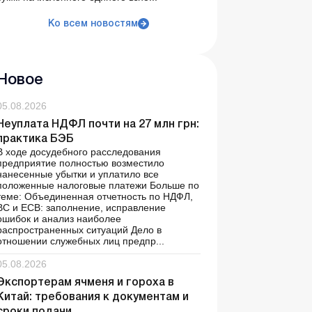
Ко всем новостям
Новое
05.08.2026
Неуплата НДФЛ почти на 27 млн грн:
практика БЭБ
В ходе досудебного расследования
предприятие полностью возместило
нанесенные убытки и уплатило все
положенные налоговые платежи Больше по
теме: Объединенная отчетность по НДФЛ,
ВС и ЕСВ: заполнение, исправление
ошибок и анализ наиболее
распространенных ситуаций Дело в
отношении служебных лиц предпр...
05.08.2026
Экспортерам ячменя и гороха в
Китай: требования к документам и