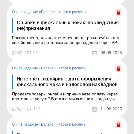
октября 2025 года В октябре НБУ начал изымать из
обращения монеты номиналом 10 копеек. Поэтому у
работ...
Online издание «Баланс»
|
Касса и расчеты
Ошибки в фискальных чеках: последствия
(не)признания
Рассмотрено, какая ответственность грозит субъектам
хозяйствования не только за непроведение через РРО/
ПРРО расчетной операции или невыдачу покупателям
соответствующих расчетных документов (в бумажной
0
1
91
08.09.2025
или электронной форме), но и за ошибки в
фискальных чеках. Баланс № 36 от 9 сентября 2025
года 01...
Online издание «Баланс»
|
Касса и расчеты
Интернет-эквайринг: дата оформления
фискального чека и налоговой накладной
Продаете товары онлайн и принимаете оплату через
платежные услуги? В статье мы выясним, когда нужно
оформлять фискальный чек, налоговую накладную и
определять доход плательщикам единого налога.
0
1
112
11.08.2025
Баланс № 32 от 12 августа 2025 года Субъекты
хозяйствования, которые продают товары в Интернете,
часто и...
Online издание «Баланс»
|
Касса и расчеты