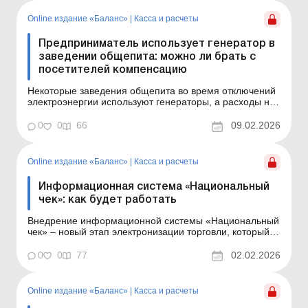
ПРРО и каковы практические нюансы для
собственников торгов...
Online издание «Баланс»
|
Касса и расчеты
Предприниматель использует генератор в
заведении общепита: можно ли брать с
посетителей компенсацию
Некоторые заведения общепита во время отключений
электроэнергии используют генераторы, а расходы на
топливо пытаются компенсировать за счет
посетителей. Разберемся, правомерно ли брать с
0
0
66
09.02.2026
посетителей такую компенсацию и какие последствия
это может иметь для предпринимателя –
собственника...
Online издание «Баланс»
|
Касса и расчеты
Информационная система «Национальный
чек»: как будет работать
Внедрение информационной системы «Национальный
чек» – новый этап электронизации торговли, который
принесет изменения в учет фискальных чеков.
Узнайте, как будет работать эта система и чем она
0
0
77
02.02.2026
будет отличаться от уже существующих вариантов.
Баланс № 5 от 3 февраля 2026 года Госуда...
Online издание «Баланс»
|
Касса и расчеты