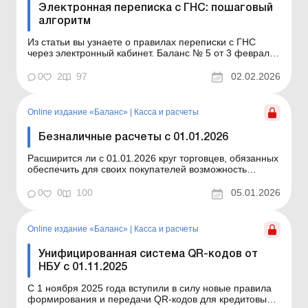
Электронная переписка с ГНС: пошаговый
алгоритм
Из статьи вы узнаете о правилах переписки с ГНС
через электронный кабинет. Баланс № 5 от 3 февраля
2026 года В статье расскажем, как
налогоплательщикам подать заявление в ГНС о
0
2
97
02.02.2026
желании переписываться в электронной форме и
какие действия следует выполнить для подачи писем
через электронный кабинет....
Online издание «Баланс»
|
Касса и расчеты
Безналичные расчеты с 01.01.2026
Расширится ли с 01.01.2026 круг торговцев, обязанных
обеспечить для своих покупателей возможность
осуществления безналичных расчетов? Как
организовать прием безналичных платежей? Ответы
0
0
100
05.01.2026
вы найдете в статье. Баланс № 1 от 6 января 2026
года В статье мы в очередной раз обратимся к п. 1
постановления...
Online издание «Баланс»
|
Касса и расчеты
Унифицированная система QR-кодов от
НБУ с 01.11.2025
С 1 ноября 2025 года вступили в силу новые правила
формирования и передачи QR-кодов для кредитовых и