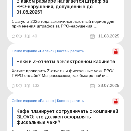
В каком размере налагается штраф за
РРО-нарушения, допущенные до
01.08.2025?
1 августа 2025 года закончился льготный период для
применения штрафов за РРО-нарушения,
допущенные предпринимателями – плательщиками
единого налога. Узнайте, в каком размере придется
0
1
40
11.08.2025
уплатить штраф, если нарушение было допущено до
этой даты. Баланс № 32 от 12 августа 2025 года
Штраф за РРО-н...
Online издание «Баланс»
|
Касса и расчеты
Чеки и Z-отчеты в Электронном кабинете
Хотите проверить Z-отчеты и фискальные чеки РРО/
ПРРО онлайн? Мы расскажем, как быстро найти
данные в Электронном кабинете ГНС. В Электронном
кабинете ГНС имеется информация о Z-отчетах,
0
1
132
28.07.2025
оформляемых торговцами, которые осуществляют
расчетные операции с применением РРО/ПРРО. В
статье мы расскажем, к...
Online издание «Баланс»
|
Касса и расчеты
Кафе планирует сотрудничать с компанией
GLOVO: кто должен оформлять
фискальные чеки?