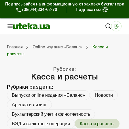
Подписывайся на информационную страховку бухгалтера
+38(044)334-62-70
Подписаться
Медицинские КНП
Online издание «Баланс»
Online издание «Баланс-Агро»
Online библиотека «Баланс»
Портал Баланс-Бюджет
Сервисы Баланс-Бюджет
Мир позитива
Выпуски online издания «Баланс»
Оплата труда и кадры
Касса и расчеты
Упра
С
Бу
ВЭ
Ар
Главная
Online издание «Баланс»
Касса и
расчеты
дания «Баланс»
ры
счеты
Управленческий учет
Судебная практика
Бухгалтерский учет и финотчетность
ВЭД и валютные операции
Аренда и лизинг
Справочная информация
Юридические консультации
Рубрика:
Касса и расчеты
Рубрики раздела:
Выпуски online издания «Баланс»
Новости
Аренда и лизинг
Бухгалтерский учет и финотчетность
ВЭД и валютные операции
Касса и расчеты