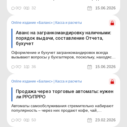
(платежных карточек) на сегодня – наиболее удобный
и широко применяемый вариант. В статье рассмотрим
0
0
32
15.06.2026
особенности учета командировочных расходов в
случае, если аванс перечислен на личную платежную
карточку рабо...
Online издание «Баланс»
|
Касса и расчеты
Аванс на загранкомандировку наличными:
порядок выдачи, составление Отчета,
бухучет
Оформление и бухучет загранкомандировок всегда
вызывают вопросы у бухгалтеров, поскольку, находясь
в командировке, работник осуществляет расходы в
инвалюте. В статье рассмотрим порядок учета
0
1
36
15.06.2026
командировочных расходов в ситуации, когда аванс на
командировку выдается в наличной форме в инвалюте
или г...
Online издание «Баланс»
|
Касса и расчеты
Продажа через торговые автоматы: нужен
ли РРО/ПРРО
Автоматы самообслуживания стремительно набирают
популярность – через них продают кофе, чай,
сладости, игрушки и другие товары, чаще всего в
торгово-развлекательных центрах и магазинах.
0
0
50
23.02.2026
Узнайте, нужно ли для таких продаж применять РРО/