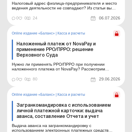
Налоговый адрес физлица-предпринимателя и место
ведения деятельности не совпадают? Из статьи вы
узнаете, как действовать в таком случае: в какой орган
ГНС подавать документы для регистрации РРО/ПРРО,
0
0
24
06.07.2026
нужно ли становиться на учет по неосновному месту
учета и обновлять данные в реестре плательщиков ...
Online издание «Баланс»
|
Касса и расчеты
Наложенный платеж от NovaРay и
применение РРО/ПРРО: решение
Верховного Суда
Нужно ли применять РРО/ПРРО при получении
наложенного платежа от NovaPay? Рассмотрим
позиции ГНС и Верховного Суда и выясним, как
действовать интернет-торговцам. Баланс № 26 от 30
0
0
80
29.06.2026
июня 2026 года Субъекты хозяйствования,
занимающиеся интернет-торговлей с доставкой через
Новую почту, прекрасно помня...
Online издание «Баланс»
|
Касса и расчеты
Загранкомандировка с использованием
личной платежной карточки: выдача
аванса, составление Отчета и учет
Выдача аванса на загранкомандировку с
использованием электронных платежных средств