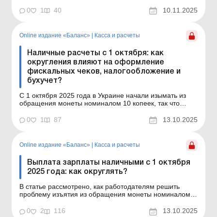
мгновенных переводов, утвержденные НБУ. В статье
речь идет о том, как эти правила повлияют на
0
1
40
10.11.2025
необходимость использования РРО/ПРРО и что нужно
знать субъектам хозяйствования. Баланс № 45 от 11
нояб...
Online издание «Баланс»
|
Касса и расчеты
Наличные расчеты с 1 октября: как
округления влияют на оформление
фискальных чеков, налогообложение и
бухучет?
С 1 октября 2025 года в Украине начали изымать из
обращения монеты номиналом 10 копеек, так что
расчеты наличными теперь будут осуществляться с
округлением суммы. В статье мы поясним, как это
0
1
87
13.10.2025
влияет на фискальные чеки, базу обложения НДС,
доходы плательщиков единого налога и бухгалтерский
учет. Ба...
Online издание «Баланс»
|
Касса и расчеты
Выплата зарплаты наличными с 1 октября
2025 года: как округлять?
В статье рассмотрено, как работодателям решить
проблему изъятия из обращения монеты номиналом
10 копеек и как избежать использования такой монеты
при выплате зарплаты наличными. Баланс № 41 от 14
0
2
116
13.10.2025