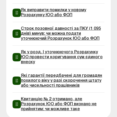
Як виправити помилки у новому
Розрахунку ЮО або ФОП
Строк позовної давності за ПКУ (1 095
днів) минув: чи можна подати
уточнюючий Розрахунок ЮО або ФОП
Як у розд. І уточнюючого Розрахунку
ЮО провести коригування сум єдиного
внеску
Які гарантії передбачені для громадян
похилого віку у разі скорочення штату
або чисельності працівників
Квитанцію № 2 отримано, але
Розрахунок ЮО або ФОП визнано не
прийнятим: чи можливе таке