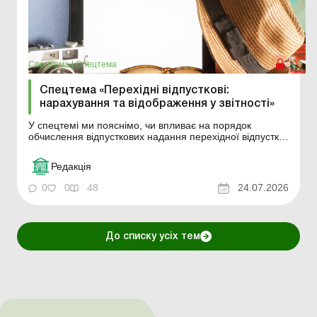
Спецтема
|
Спецтема
Спецтема «Перехідні відпусткові:
нарахування та відображення у звітності»
У спецтемі ми пояснімо, чи впливає на порядок
обчислення відпусткових надання перехідної відпустки,
як розрахувати та розподілити перехідні відпусткові за
звітними періодами, наведемо алгоритм їх
Редакція
нарахування та для наочності розглянемо практичні
приклади. У період масових відпусток найбільше
0
0
48
24.07.2026
запитан...
До списку усіх тем