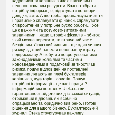
кадровиків та керівників час є важливим і
непоповнюваним ресурсом. Вчасно зібрати
потрібну інформацію, підготувати договори,
довідки, звіти. А ще треба проаналізувати звіти
і правильно спланувати фінанси, спрямувати
співробітників у потрібне русло роботи… Усе
це є важкими та розумово-витратними
завданнями. І якщо штрафи фіскалів – збиток,
який можна пережити, то втрачений час є
безцінним. Людський чинник – ще один чинник
ризику, здатний нанести непоправну втрату
підприємству. А як бути з неврегульованими
законодавчими колізіями та частими
нововведеннями в податковій звітності? Ці
ризики, пошук відповідей на поставлені
завдання лягають на плечі бухгалтерів і
керівників, аудиторів і юристів. Пошук
потрібної інформації – це час і праця. З
інформаційним порталом Uteka.ua ви
гарантовано знайдете вихід із важкої ситуації,
отримавши відповіді, які всебічно
опрацьовано та юридично вивірено, і готові
рішення для вашого бізнесу. Бухгалтерський
журнал Ютека структурував важливу