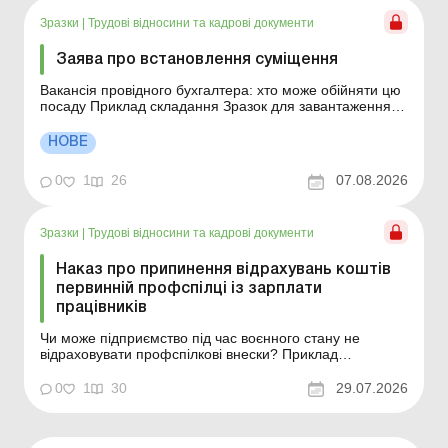
Зразки
|
Трудові відносини та кадрові документи
Заява про встановлення суміщення
Вакансія провідного бухгалтера: хто може обійняти цю
посаду Приклад складання Зразок для завантаження
Див. також: Наказ про встановлення суміщення посад
НОВЕ
0
1
26
07.08.2026
Зразки
|
Трудові відносини та кадрові документи
Наказ про припинення відрахувань коштів
первинній профспілці із зарплати
працівників
Чи може підприємство під час воєнного стану не
відраховувати профспілкові внески? Приклад
складання Зразок для завантаження
0
1
30
29.07.2026