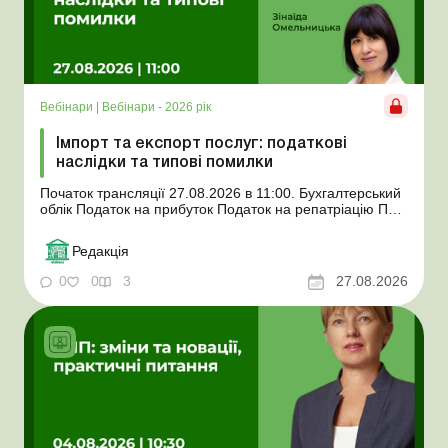
Вебінари
|
Вебінари - 2026 рік
Імпорт та експорт послуг: податкові
наслідки та типові помилки
Початок трансляції 27.08.2026 в 11:00. Бухгалтерський
облік Податок на прибуток Податок на репатріацію ПДВ
Єдиний податок Шановні колеги! Вебінар «Імпорт та
експорт послуг: податкові наслідки та типові
Редакція
помилки» транслюватиметься на цій сторінці. Початок
трансляції 27.08....
0
0
3
27.08.2026