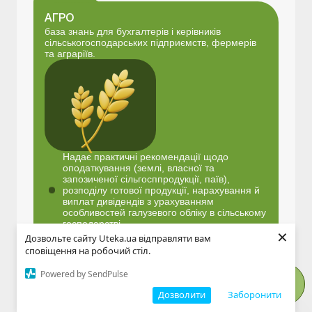
АГРО
база знань для бухгалтерів і керівників
сільськогосподарських підприємств, фермерів
та аграріїв.
Надає практичні рекомендації щодо
оподаткування (землі, власної та
запозиченої сільгосппродукції, паїв),
розподілу готової продукції, нарахування й
виплат дивідендів з урахуванням
особливостей галузевого обліку в сільському
господарстві.
×
Містить приклади спеціалізованих
Дозвольте сайту Uteka.ua відправляти вам
бухгалтерських проведень у господарських
сповіщення на робочий стіл.
операціях сільгосппідприємств.
Надає форми та зразки бухгалтерських
Powered by SendPulse
документів, касових документів,глибокий
аналіз інформації і варіанти практичних
Дозволити
Заборонити
рішень з неврегульованих питань, які