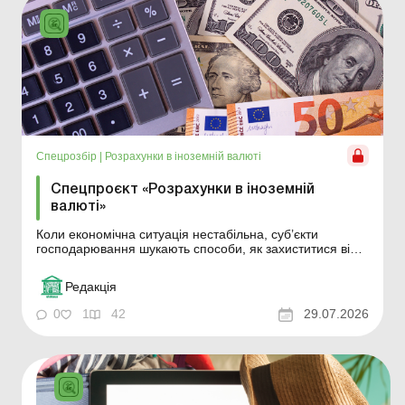
Спецрозбір
|
Розрахунки в іноземній валюті
Спецпроєкт «Розрахунки в іноземній
валюті»
Коли економічна ситуація нестабільна, суб’єкти
господарювання шукають способи, як захиститися від
знецінення коштів. І один із варіантів – прив’язати ціну в
договорі з покупцем до інвалюти і таким чином
Редакція
підстрахуватися від фінансових втрат. Цей підхід
дозволяє мінімізувати втрати, ...
0
1
42
29.07.2026