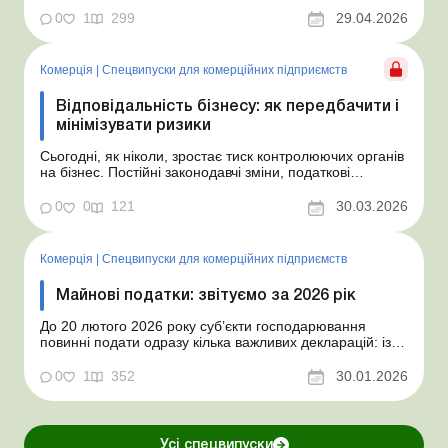
цільового внеску» допоможе вам розібратися в
тонкощах законодавчих нововведень у цій сфері. Із
0
1
299
29.04.2026
01.01.2026 змінилися правила виконання
роботодавцями нормативу робочих місць дл...
Комерція
|
Спецвипуски для комерційних підприємств
Відповідальність бізнесу: як передбачити і
мінімізувати ризики
Сьогодні, як ніколи, зростає тиск контролюючих органів
на бізнес. Постійні законодавчі зміни, податкові
перевірки та посилення відповідальності за низку
порушень створюють підвищену зону ризику для
0
0
121
30.03.2026
кожного суб’єкта господарювання. Незнання або
неправильне застосування норм законодавства
призво...
Комерція
|
Спецвипуски для комерційних підприємств
Майнові податки: звітуємо за 2026 рік
До 20 лютого 2026 року суб’єкти господарювання
повинні подати одразу кілька важливих декларацій: із
податку на нерухомість, із плати за землю та з
транспортного податку. Це стосується кожного суб’єкта
0
1
352
30.01.2026
господарювання, який має у власності чи користуванні
земельні ділянки, нерухоме майно а...
Усі спецвипуски