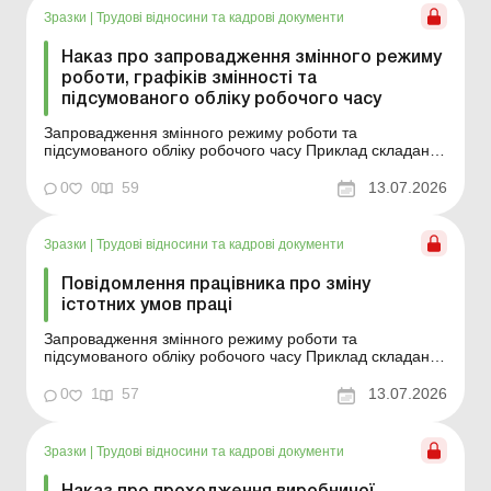
Зразки
|
Трудові відносини та кадрові документи
Наказ про запровадження змінного режиму
роботи, графіків змінності та
підсумованого обліку робочого часу
Запровадження змінного режиму роботи та
підсумованого обліку робочого часу Приклад складання
Зразок для завантаження
0
0
59
13.07.2026
Зразки
|
Трудові відносини та кадрові документи
Повідомлення працівника про зміну
істотних умов праці
Запровадження змінного режиму роботи та
підсумованого обліку робочого часу Приклад складання
Зразок для завантаження
0
1
57
13.07.2026
Зразки
|
Трудові відносини та кадрові документи