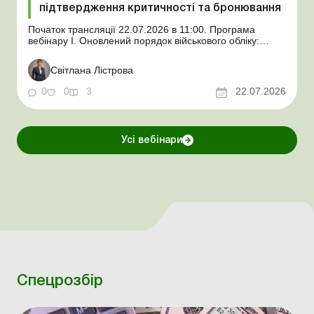
підтвердження критичності та бронювання
Початок трансляції 22.07.2026 в 11:00. Програма
вебінару І. Оновлений порядок військового обліку:
важливі зміни: посилені вимоги під час прийняття на
роботу; перевірка «свіжого» ВОД і як відлічувати 72
Світлана Лістрова
години; звірили з Реєстром, а дані не збігаються: не
приймаємо ...
0
0
3
22.07.2026
Усі вебінари
Спецрозбір