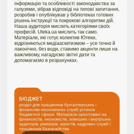
інформацію та особливості законодавства за
галузями, зібрав відповіді на типові запитання,
розробив і опублікував у бібліотеках готових
рішень інструкції та покрокові алгоритми дій.
Наша аудиторія мислить категоріями своїх
професій. Uteka.ua мислить так само.
Матеріали, які готує колектив Ютеки,
відрізняються медіааскетизмом – усе точно й
лаконічно, без води, ставимо акценти лише на
важливому, нагадуємо звітні дати та
допомагаємо в розрахунках.
БЮДЖЕТ
розділ для працівників бухгалтерських і
фінансово-економічних служб установ
бюджетної сфери. Матеріали орієнтовані на
фінансистів, економістів, зовнішніх і внутрішніх
аудиторів, ревізорів, юристів, кадрових служб і
працівників Казначейства.