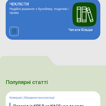
ЧЕКЛІСТИ
Надійні рішення з бухобліку, податків і
права
Читати більше
Популярні статті
Комерція
|
Юридичні консультації