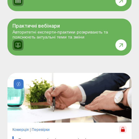
Практичні вебінари
Авторитетні експерти-практики розкривають та
пояснюють актуальні теми та зміни
Комерція
|
Перевірки