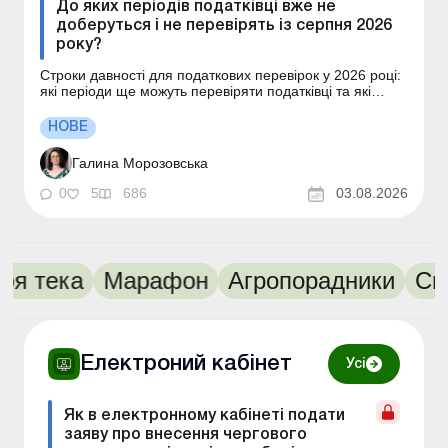
До яких періодів податківці вже не
доберуться і не перевірять із серпня 2026
року?
Строки давності для податкових перевірок у 2026 році:
які періоди ще можуть перевіряти податківці та які
винятки впливають на відлік строків. За які податкові
періоди підприємству вже можна не очікувати
НОВЕ
донарахувань після спливу строку давності за ст. 102
ПКУ? Чи справді з серпня 2026 року...
Галина Морозовська
0
5
686
03.08.2026
азки
Моя тека
Марафон
Агропорадн
Електроний кабінет
Усі
Як в електронному кабінеті подати
заяву про внесення чергового