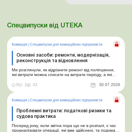
Спецвипуски від UTEKA
Комерція
|
Спецвипуски для комерційних підприємств
Основні засоби: ремонти, модернізація,
реконструкція та відновлення
Ми розглянули, як відрізнити ремонт від поліпшення,
які витрати можна списати на витрати періоду, а які
потрібно капіталізувати, як оформити первинні
документи та як діяти в окремих практичних ситуаціях –
0
1
43
30.07.2026
від техобслуговування автомобіля до модернізації
будівлі чи ремонту орендованого майна. Н...
Комерція
|
Спецвипуски для комерційних підприємств
Проблемні витрати: податкові ризики та
судова практика
Посеред року, коли звітна пора ще не в розпалі, є час
проаналізувати операції, які вже здійснені, та подумати