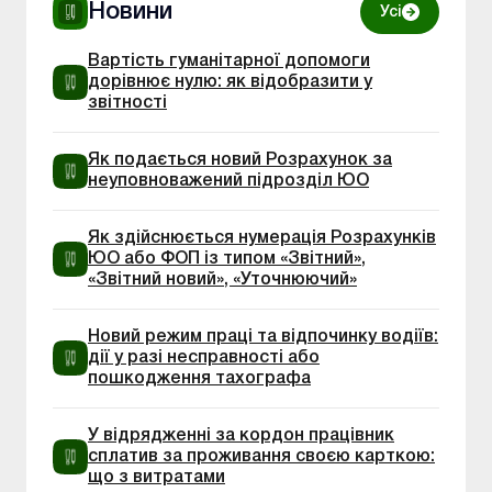
Новини
Усі
Вартість гуманітарної допомоги
дорівнює нулю: як відобразити у
звітності
Як подається новий Розрахунок за
неуповноважений підрозділ ЮО
Як здійснюється нумерація Розрахунків
ЮО або ФОП із типом «Звітний»,
«Звітний новий», «Уточнюючий»
Новий режим праці та відпочинку водіїв:
дії у разі несправності або
пошкодження тахографа
У відрядженні за кордон працівник
сплатив за проживання своєю карткою:
що з витратами