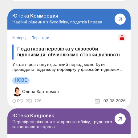
Ютека Коммерция
Надійні рішення з бухобліку, податків і права
Комерція
|
Перевірки
Податкова перевірка у фізособи-
підприємця: обчислюємо строки давності
У статті розглянуто, за який період може бути
проведено податкову перевірку у фізособи-підприємця
з огляду на призупинення перебігу строків давності на
період карантину та воєнного стану. За який період
НОВЕ
сьогодні можуть перевірити фізособу-підприємця?
Більшість підприємців знають про загальний стро...
Олена Кантерман
0
2
126
03.08.2026
Ютека Кадровик
Перевірені рішення з кадрового обліку, трудового
законодавста і права