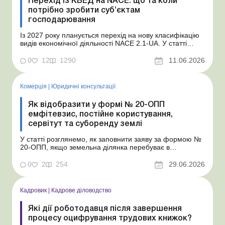
Перехід із КВЕД на NACE: що та коли
потрібно зробити суб’єктам
господарювання
Із 2027 року планується перехід на нову класифікацію
видів економічної діяльності NACE 2.1-UA. У статті
відповідаємо на запитання наших читачів, що потрібно
зробити вже зараз у зв’язку із запровадженням нової
0
12
1290
11.06.2026
класифікації та до чого варто підготуватися. У 2025
році Державна служба статистики У...
Комерція
|
Юридичні консультації
Як відобразити у формі № 20-ОПП
емфітевзис, постійне користування,
сервітут та суборенду землі
У статті розглянемо, як заповнити заяву за формою №
20-ОПП, якщо земельна ділянка перебуває в
постійному користуванні, суборенді, емфітевзисі або на
неї встановлено земельний сервітут. Подаємо форму
0
2
254
29.06.2026
№ 20-ОПП щодо земельних ділянок: п’ять практичних
ситуацій Ми вже писали про те, що інформацію ...
Кадровик
|
Кадрове діловодство
Які дії роботодавця після завершення
процесу оцифрування трудових книжок?