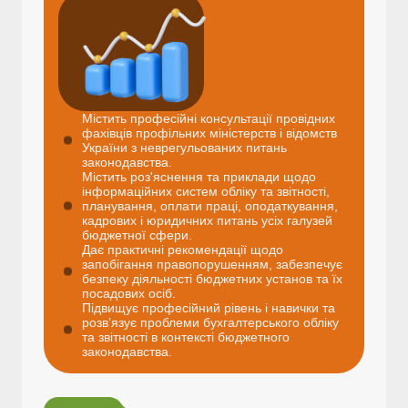
Містить професійні консультації провідних
фахівців профільних міністерств і відомств
України з неврегульованих питань
законодавства.
Містить роз'яснення та приклади щодо
інформаційних систем обліку та звітності,
планування, оплати праці, оподаткування,
кадрових і юридичних питань усіх галузей
бюджетної сфери.
Дає практичні рекомендації щодо
запобігання правопорушенням, забезпечує
безпеку діяльності бюджетних установ та їх
посадових осіб.
Підвищує професійний рівень і навички та
розв’язує проблеми бухгалтерського обліку
та звітності в контексті бюджетного
законодавства.