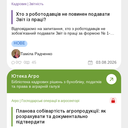
Кадровик
|
Звітність
Хто з роботодавців не повинен подавати
Звіт із праці?
Відповідаємо на запитання, хто з роботодавців не
зобов’язаний подавати Звіт із праці за формою № 1-
ПВ. Чи всі роботодавці повинні подавати форму № 1-
ПВ? Чи повинен ФОП із найманими працівниками
НОВЕ
подавати Звіт із праці? Як визначають підприємства, які
потрапляють до статистичного спостереженн...
Таміла Радченко
0
0
45
03.08.2026
Ютека Агро
Бібліотека кадрових рішень з бухобліку, податків
та права в аграрній галузі
Агро
|
Господарські операції в агросекторі
Планова собівартість агропродукції: як
розрахувати та документально
підтвердити