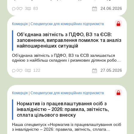
про заплановані. Адже деякі спірні питання щодо
витрат відкладаються, а ситуації загострюються під час
0
3
83
24.06.2026
закриття року чи перевірки. Коли бухгалтеру потрібно
попередити керівництво і колег пр...
Комерція
|
Спецвипуски для комерційних підприємств
Об’єднана звітність з ПДФО, ВЗ та ЄСВ:
заповнення, виправлення помилок та аналіз
найпоширеніших ситуацій
Об’єднана звітність з ПДФО, ВЗ та ЄСВ залишається
однією з найбільш складних і ризикових ділянок роботи
бухгалтера. Постійні зміни у формі, нюанси заповнення
додатків, особливості відображення окремих виплат, а
0
0
122
27.05.2026
також підвищена увага контролюючих органів – усе це
вимагає актуалізації зн...
Комерція
|
Спецвипуски для комерційних підприємств
Норматив із працевлаштування осіб з
інвалідністю – 2026: правила, звітність,
сплата цільового внеску
Наша спецвипуск «Норматив із працевлаштування осіб
з інвалідністю – 2026: правила, звітність, сплата