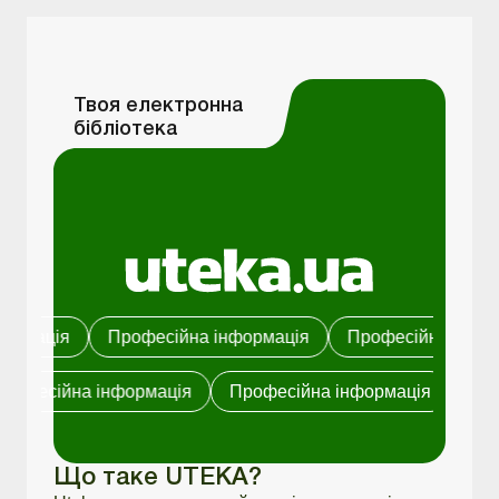
Твоя електронна
бібліотека
Професійна інформація
Професійна інформація
ція
Професійна інформація
Професійна інформаці
Що таке UTEKA?