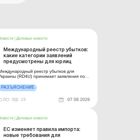
Новости
|
Деловые новости
Международный реестр убытков:
какие категории заявлений
предусмотрены для юрлиц
Международный реестр убытков для
Украины (RD4U) принимает заявления по
первым категориям, открытым для
юридических лиц, государства и
РАЗЪЯСНЕНИЕ
территориальных общин. Больше по теме:
Восстановление недвижимости после
0
0
19
07.08.2026
повреждения в результате боевых действий
за бюджетные или грантовые средства: учет
и налогоо...
Новости
|
Деловые новости
ЕС изменяет правила импорта:
новые требования для