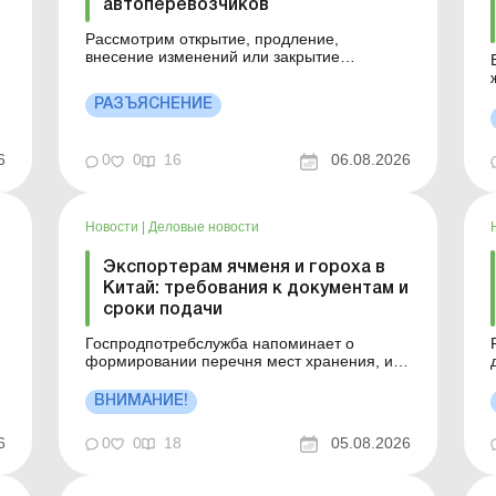
автоперевозчиков
Рассмотрим открытие, продление,
внесение изменений или закрытие
регулярных международных автобусных
маршрутов. Больше по теме: Штраф за
РАЗЪЯСНЕНИЕ
нарушение ПДД транспортным средством
теме
юрлица: кто платит и как учитывать
Особенности работы и рабочего времени
6
0
0
16
06.08.2026
водителей Министерство по
пр
восстановлению, инфраструк...
Новости
|
Деловые новости
Экспортерам ячменя и гороха в
Китай: требования к документам и
сроки подачи
Госпродпотребслужба напоминает о
формировании перечня мест хранения, из
о
которых планируется экспорт ячменя в
КНР; перечня лиц, планирующих экспорт
ВНИМАНИЕ!
ячменя в КНР; перечня предприятий,
которые выращивают горох для экспорта в
6
0
0
18
05.08.2026
КНР; перечня предприятий, планирующих
экспорт гороха в КНР; перечня
предприяти...