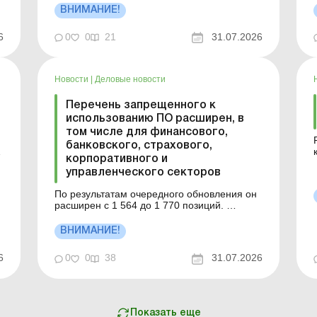
таких вложениях чаще всего скрывается
ВНИМАНИЕ!
вредоносное программное обеспечение.
Больше по теме: Кибербезопасность
с
6
0
0
21
31.07.2026
бизнеса: предупрежден – значит вооружен
Плательщикам массово посту...
Новости
|
Деловые новости
Перечень запрещенного к
использованию ПО расширен, в
том числе для финансового,
банковского, страхового,
корпоративного и
управленческого секторов
.
Б
По результатам очередного обновления он
расширен с 1 564 до 1 770 позиций.
Больше по теме: Операции с
компьютерными программами и цифровым
ВНИМАНИЕ!
контентом: правила обложения НДС от
Минфина Продажа программного
6
0
0
38
31.07.2026
обеспечения: какой код должен быть в
налоговой накладной? Апгрейд
компьютерной программ...
Показать еще