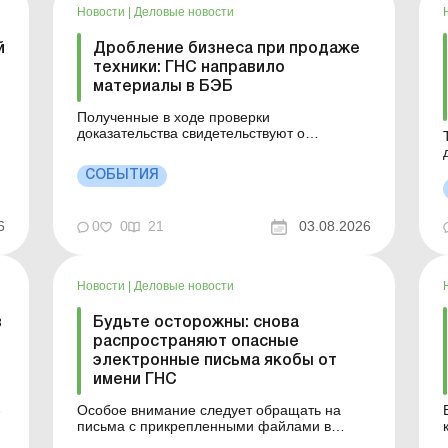
Новости
|
Деловые новости
й
Дробление бизнеса при продаже
техники: ГНС направило
материалы в БЭБ
Полученные в ходе проверки
доказательства свидетельствуют о
возможном использовании схемы, при
которой деятельность одного предприятия
СОБЫТИЯ
формально распределяется между
несколькими связанными субъектами
хозяйствования, хотя фактически они
0
0
21
03.08.2026
6
работают как единый бизнес. Больше по
теме: Проверки субъектов ...
Новости
|
Деловые новости
в
Будьте осторожны: снова
распространяют опасные
электронные письма якобы от
имени ГНС
т
Особое внимание следует обращать на
письма с прикрепленными файлами в
форматах .pdf, .zip, .rar, .exe, .scr. Именно в