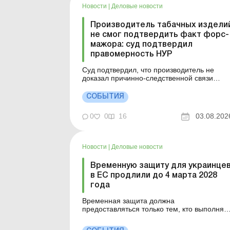
Новости
|
Деловые новости
Производитель табачных издели
не смог подтвердить факт форс-
мажора: суд подтвердил
правомерность НУР
Суд подтвердил, что производитель не
доказал причинно-следственной связи
между заявленными обстоятельствами и
потерей товара. Компания не смогла
СОБЫТИЯ
опровергнуть установленные проверкой
нарушения. Решение суда по делу
0
0
16
03.08.202
подтвердило, что принцип неотвратимости
ответственности действует независимо от
масшта...
Новости
|
Деловые новости
Временную защиту для украинце
в ЕС продлили до 4 марта 2028
года
Временная защита должна
предоставляться только тем, кто выполняе
требования относительно воинской
обязанности в Украине. Это положение не