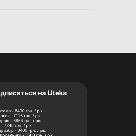
дписаться на Uteka
тема - 8400 грн. / рік.
овик - 7116 грн. / рік.
рція - 6864 грн. / рік.
- 7248 грн. / рік.
розбір - 8400 грн. / рік.
порадники - 3600 грн. / рік.