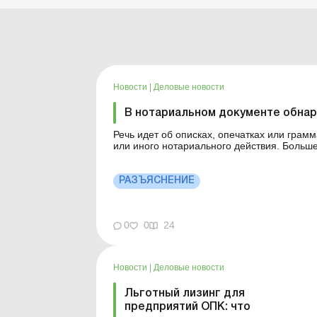
Новости
|
Деловые новости
В нотариальном документе обнар
Речь идет об описках, опечатках или грам
или иного нотариального действия. Больше по теме: Нужно ли нотариально удо
ссуды автомобиля, заключенный с физлицом? Нотариальное удостоверение решения
собрания членов фермерского хо...
РАЗЪЯСНЕНИЕ
0
0
24
Новости
|
Деловые новости
Льготный лизинг для
предприятий ОПК: что