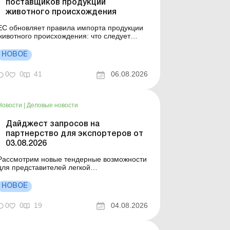
поставщиков продукции
животного происхождения
ЕС обновляет правила импорта продукции
животного происхождения: что следует
учесть украинским экспортерам. Больше по
: Ответственность за нарушение
НОВОЕ
законодательства в сфере производства,
оборота и маркировки органической
0
0
41
06.08.2026
одукции Санитарная экспертиза:
получаем заключение Европейский Союз
обн...
Новости
|
Деловые новости
Дайджест запросов на
партнерство для экспортеров от
03.08.2026
Рассмотрим новые тендерные возможности
для представителей легкой
промышленности. Больше по теме: По
условиям гранта предприниматель должен
НОВОЕ
трудоустроить работников: как это отразить
в налоговом расчете по НДФЛ и ЕСВ? Грант
0
0
19
04.08.2026
от Фонда развития предпринимательства:
каковы налоговые последствия с 18.01...