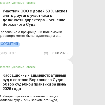
Новости
|
Деловые новости
Участник ООО с долей 50 % может
снять другого участника с
должности директора – решение
Верховного Суда
Требование о прекращении полномочий
директора может быть надлежащим и
эффективным способом защиты. При этом
общество не может оставаться без
СОБЫТИЯ
исполнительного органа, поэтому такое
требование должно сочетаться с
0
0
9
03.08.2026
требованием о назначении нового
директора или лица, временно
исполняющего его обязанности....
Новости
|
Деловые новости
Кассационный административный
суд в составе Верховного Суда:
обзор судебной практики за июнь
2026 года
В обзоре отражены правовые позиции
коллегий судей КАС Верховного Суда,
которые будут иметь значение для