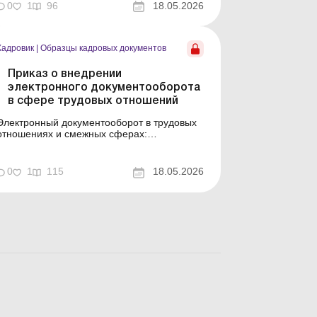
предоставлении отпуска по уходу за
0
1
96
18.05.2026
ребенком до достижения им трехлетнего
раста Справка о выходе на работу после
окончания отпуска по...
Кадровик
|
Образцы кадровых документов
Приказ о внедрении
электронного документооборота
в сфере трудовых отношений
Электронный документооборот в трудовых
отношениях и смежных сферах:
законодательные изменения Пример
составления (на языке оригинала) Образец
для загрузки
0
1
115
18.05.2026