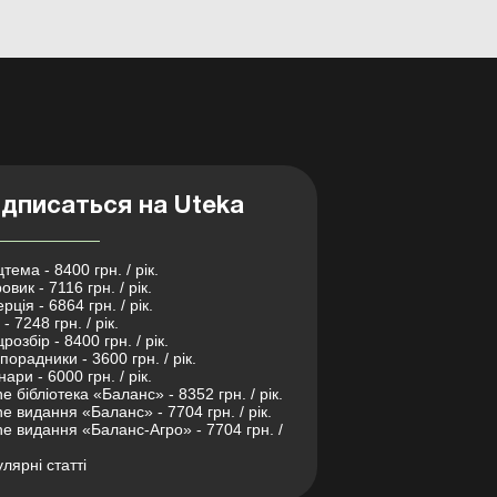
дписаться на Uteka
тема - 8400 грн. / рік.
овик - 7116 грн. / рік.
рція - 6864 грн. / рік.
- 7248 грн. / рік.
розбір - 8400 грн. / рік.
порадники - 3600 грн. / рік.
нари - 6000 грн. / рік.
ne бібліотека «Баланс» - 8352 грн. / рік.
ne видання «Баланс» - 7704 грн. / рік.
ne видання «Баланс-Агро» - 7704 грн. /
лярні статті