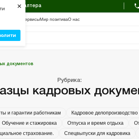
×
овку бухгалтера
яти
с
Академия
Сервисы
Мир позитива
О нас
волити
Льготы и гарантии работникам
Кадровое делопроизводство
Социальное страхование.
Отпуска и время отдыха
Режим работы и рабо
Профессиональная кла
Проверки и ответ
Образцы кадровых докумен
ых документов
чее время
ссификация
ственность
тов
Портал Баланс-Бюджет
Календарь бухгалтера
Данные для расчетов
Формы и бланки
Рубрика:
азцы кадровых докуме
ты и гарантии работникам
Кадровое делопроизводство
Обучение и стажировка
Отпуска и время отдыха
От
циальное страхование.
Спецвыпуски для кадровика