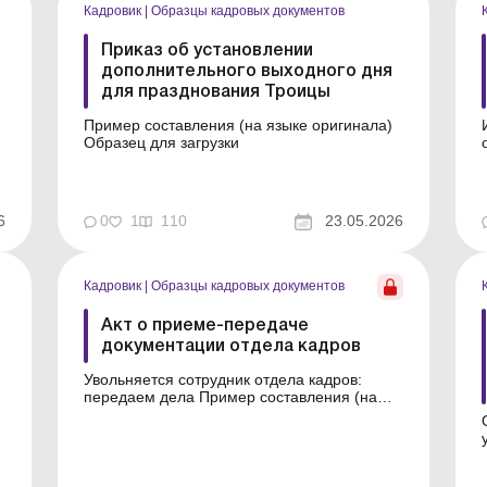
Кадровик
|
Образцы кадровых документов
Приказ об установлении
дополнительного выходного дня
для празднования Троицы
Пример составления (на языке оригинала)
Образец для загрузки
ц
6
0
1
110
23.05.2026
Кадровик
|
Образцы кадровых документов
Акт о приеме-передаче
документации отдела кадров
Увольняется сотрудник отдела кадров:
передаем дела Пример составления (на
языке оригинала) Образец для загрузки См.
также: Приказ о создании комиссии по
приему-передаче документации отдела
кадров в случае увольнения сотрудника
.
отдела кадров ...