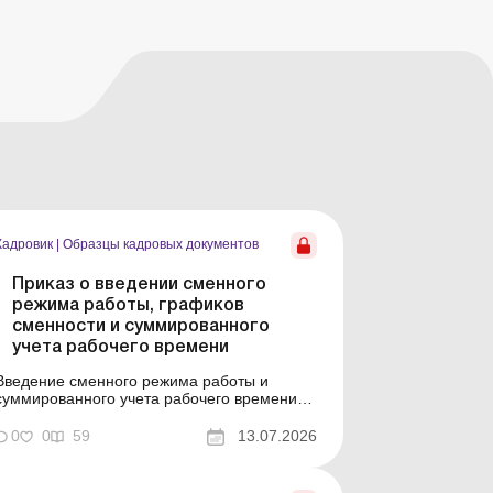
Кадровик
|
Образцы кадровых документов
Приказ о введении сменного
режима работы, графиков
сменности и суммированного
учета рабочего времени
Введение сменного режима работы и
суммированного учета рабочего времени
Пример составления (на языке оригинала)
Образец для загрузки
0
0
59
13.07.2026