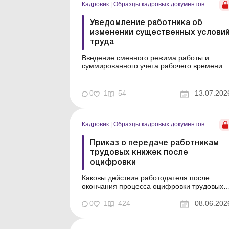
Кадровик
|
Образцы кадровых документов
Уведомление работника об
изменении существенных услови
труда
Введение сменного режима работы и
суммированного учета рабочего времени
Пример составления (на языке оригинала)
Образец для загрузки
0
1
54
13.07.202
Кадровик
|
Образцы кадровых документов
Приказ о передаче работникам
трудовых книжек после
оцифровки
Каковы действия работодателя после
окончания процесса оцифровки трудовых
книжек? Пример составления (на языке
оригинала) Образец для загрузки
0
1
424
08.06.202