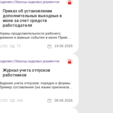
Кадровик
|
Образцы кадровых документов
Приказ об установлении
дополнительных выходных в
июне за счет средств
работодателя
Нормы продолжительности рабочего
времени и важные события в июне Пример
составления (на языке оригинала) Образец
для загрузки
0
1
73
19.06.2026
Кадровик
|
Образцы кадровых документов
Журнал учета отпусков
работников
Ведение учета отпусков: порядок и формы
Пример составления (на языке оригинала)
Образец для загрузки
0
1
168
08.06.2026