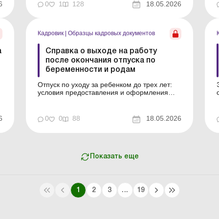
6
0
1
128
18.05.2026
воз
Кадровик
|
Образцы кадровых документов
а
Справка о выходе на работу
после окончания отпуска по
беременности и родам
Отпуск по уходу за ребенком до трех лет:
условия предоставления и оформления
Пример составления (на языке оригинала)
Образец для загрузки См. также: Заявление
о предоставлении отпуска по уходу за
6
0
0
88
18.05.2026
ребенком до достижения им трехлетнего
возраста Приказ о предоставлении отпуска
по уходу за ребенк...
Показать еще
1
2
3
...
19