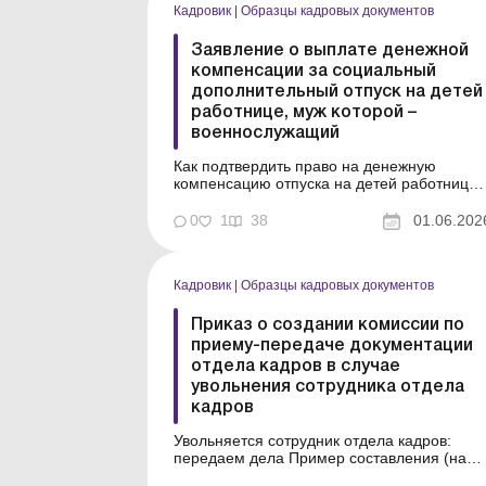
Кадровик
|
Образцы кадровых документов
Заявление о выплате денежной
компенсации за социальный
дополнительный отпуск на детей
работнице, муж которой –
военнослужащий
Как подтвердить право на денежную
компенсацию отпуска на детей работницы,
если отец детей мобилизован? Пример
составления (на языке оригинала) Образе
0
1
38
01.06.202
для загрузки ...
Кадровик
|
Образцы кадровых документов
Приказ о создании комиссии по
приему-передаче документации
отдела кадров в случае
увольнения сотрудника отдела
кадров
Увольняется сотрудник отдела кадров:
передаем дела Пример составления (на
языке оригинала) Образец для загрузки См