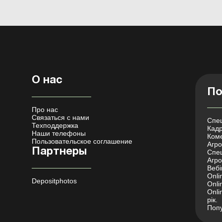
О нас
По
Про нас
Связаться с нами
Спец
Техподдержка
Кадр
Наши телефоны
Коме
Пользовательское соглашение
Агро 
Партнеры
Спец
Агро
Вебі
Onli
Depositphotos
Onli
Onli
рік.
Попу