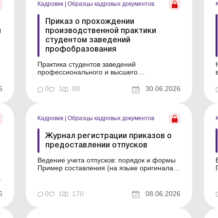
Кадровик
|
Образцы кадровых документов
Приказ о прохождении
й
производственной практики
студентом заведений
профобразования
Практика студентов заведений
профессионального и высшего
образования: общее и отличия Пример
составления (на языке оригинала) Образец
6
0
1
88
30.06.2026
для загрузки
Кадровик
|
Образцы кадровых документов
Журнал регистрации приказов о
предоставлении отпусков
Ведение учета отпусков: порядок и формы
Пример составления (на языке оригинала)
Образец для загрузки
6
0
1
170
08.06.2026