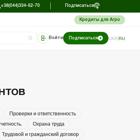
+38(044)334-62-70
Подписаться
Кредиты для Агро
|
UKR
RU
Войти
Подписаться
чее время
ссификация
ственность
тов
Портал Баланс-Бюджет
нтов
Проверки и ответственность
четность.
Охрана труда
Трудовой и гражданский договор