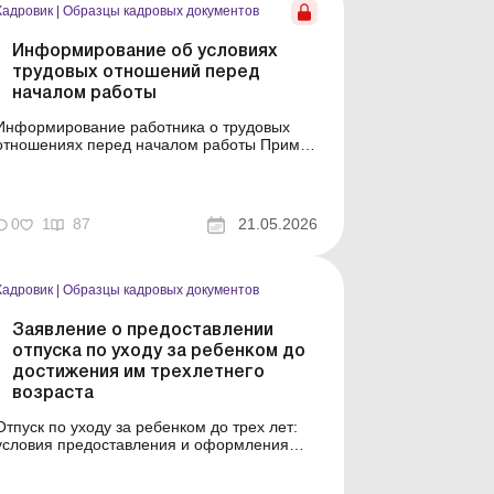
Кадровик
|
Образцы кадровых документов
Информирование об условиях
трудовых отношений перед
началом работы
Информирование работника о трудовых
отношениях перед началом работы Пример
составления (на языке оригинала) Образец
для загрузки
0
1
87
21.05.2026
Кадровик
|
Образцы кадровых документов
Заявление о предоставлении
отпуска по уходу за ребенком до
достижения им трехлетнего
возраста
Отпуск по уходу за ребенком до трех лет:
условия предоставления и оформления
Пример составления (на языке оригинала)
Образец для загрузки См. также: Приказ о