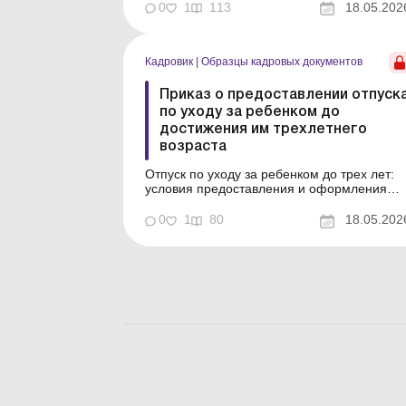
также: Акт о приеме-передаче
0
1
113
18.05.202
документации отдела кадров ...
Кадровик
|
Образцы кадровых документов
Приказ о предоставлении отпуск
по уходу за ребенком до
достижения им трехлетнего
возраста
Отпуск по уходу за ребенком до трех лет:
условия предоставления и оформления
Пример составления (на языке оригинала)
Образец для загрузки См. также: Заявление
0
1
80
18.05.202
о предоставлении отпуска по уходу за
ребенком до достижения им трехлетнего
возраста Справка о выходе на работу
после окончания ...