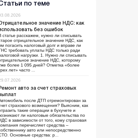
Статьи по теме
03.08.2026
Отрицательное значение НДС: как
использовать без ошибок
В статье расскажем, нужно ли списывать
старое отрицательное значение НДС, как
им погасить налоговый долг и вправе ли
ГНС требовать уплаты НДС только ради
налоговой нагрузки. 1. Нужно ли списывать
отрицательное значение НДС, которому
уже более 1 095 дней? Отметка «более
трех лет» часто ...
29.07.2026
Ремонт авто за счет страховых
выплат
Автомобиль после ДТП отремонтирован за
счет страхового возмещения? Выясним, как
отразить такие операции в бухучете и
возникают ли налоговые обязательства по
НДС в зависимости от того, кому страховая
компания перечисляет средства –
собственнику авто или непосредственно
СТО. Основные средства: р...