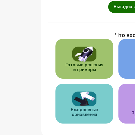
Выгодно 
Что вх
Готовые решения
и примеры
Ежедневные
э
обновления