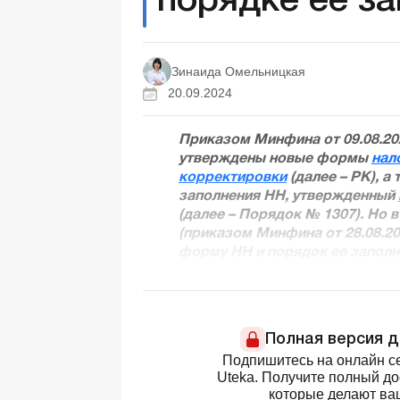
порядке ее з
Зинаида Омельницкая
20.09.2024
Приказом Минфина от 09.08.202
утверждены новые формы
нал
корректировки
(далее – РК), а
заполнения НН, утвержденный
(далее – Порядок № 1307). Но 
(приказом Минфина от 28.08.2
форму НН и порядок ее заполн
Полная версия 
Подпишитесь на онлайн се
Uteka. Получите полный д
которые делают ва