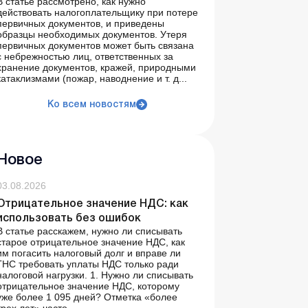
В статье рассмотрено, как нужно
действовать налогоплательщику при потере
первичных документов, и приведены
образцы необходимых документов. Утеря
первичных документов может быть связана
с небрежностью лиц, ответственных за
хранение документов, кражей, природными
катаклизмами (пожар, наводнение и т. д...
Ко всем новостям
Новое
03.08.2026
Отрицательное значение НДС: как
использовать без ошибок
В статье расскажем, нужно ли списывать
старое отрицательное значение НДС, как
им погасить налоговый долг и вправе ли
ГНС требовать уплаты НДС только ради
налоговой нагрузки. 1. Нужно ли списывать
отрицательное значение НДС, которому
уже более 1 095 дней? Отметка «более