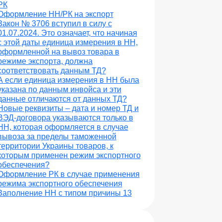
РК
Оформление НН/РК на экспорт
Закон № 3706 вступил в силу с
01.07.2024. Это означает, что начиная
с этой даты единица измерения в НН,
оформленной на вывоз товара в
режиме экспорта, должна
соответствовать данным ТД?
А если единица измерения в НН была
указана по данным инвойса и эти
данные отличаются от данных ТД?
Новые реквизиты – дата и номер ТД и
ВЭД-договора указываются только в
НН, которая оформляется в случае
вывоза за пределы таможенной
территории Украины товаров, к
которым применен режим экспортного
обеспечения?
Оформление РК в случае применения
режима экспортного обеспечения
Заполнение НН с типом причины 13