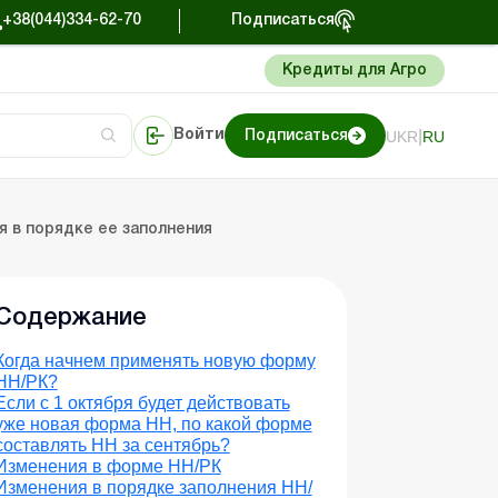
+38(044)334-62-70
Подписаться
Кредиты для Агро
|
UKR
RU
Войти
Подписаться
сто об учете
риниматель
Портал Баланс-Бюджет
я в порядке ее заполнения
Содержание
Когда начнем применять новую форму
НН/РК?
Если с 1 октября будет действовать
уже новая форма НН, по какой форме
составлять НН за сентябрь?
Изменения в форме НН/РК
Изменения в порядке заполнения НН/