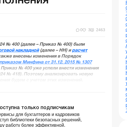
аполнения
0
3
2463
4 № 400 (далее – Приказ № 400) были
оговой накладной
(далее – НН) и
расчет
 также внесены изменения в Порядок
приказом Минфина от 31.12. 2015 № 1307
в Приказ № 400 уже успели внести изменения
024 № 418). Поэтому анализировать новую
ения будем с учетом этих изменений.
доступна только подписчикам
рвисы для бухгалтеров и кадровиков
оступ библиотеки безопасных решений,
шу работу более эффективной.