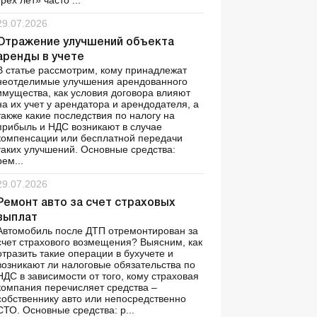
трех лет» часто ...
29.07.2026
Отражение улучшений объекта
аренды в учете
В статье рассмотрим, кому принадлежат
неотделимые улучшения арендованного
имущества, как условия договора влияют
на их учет у арендатора и арендодателя, а
также какие последствия по налогу на
прибыль и НДС возникают в случае
компенсации или бесплатной передачи
таких улучшений. Основные средства:
рем...
29.07.2026
Ремонт авто за счет страховых
выплат
Автомобиль после ДТП отремонтирован за
счет страхового возмещения? Выясним, как
отразить такие операции в бухучете и
возникают ли налоговые обязательства по
НДС в зависимости от того, кому страховая
компания перечисляет средства –
собственнику авто или непосредственно
СТО. Основные средства: р...