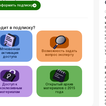
оформить подписку
одит в подписку?
Мгновенная
Возможность задать
активация
вопрос эксперту
доступа
Доступ к
Открытый архив
ксклюзивным
материалов с 2015
материалам
года