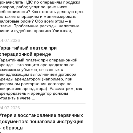
доначислить НДС по операциям продажи
товаров, работ, услуг по цене ниже
себестоимости? Как отстоять деловую цель
по таким операциям и минимизировать
налоговые риски? Обо всем этом – в
статье. Проблемные расходы: налоговые
риски и судебная практика Учитывая, ...
14.07.2026
Гарантийный платеж при
операционной аренде
Гарантийный платеж при операционной
аренде – это защита арендодателя от
возможных убытков, связанных с
ненадлежащим выполнением договора
аренды арендатором (например, при
досрочном расторжении договора по
инициативе арендатора). Рассмотрим, как
арендодатель и арендатор должны
отразить в учете ...
24.07.2026
Утеря и восстановление первичных
документов: пошаговая инструкция
+ образцы