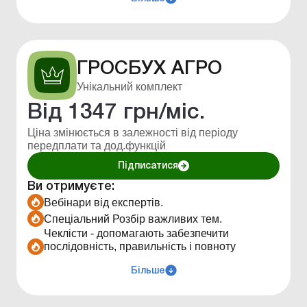
виключається ймовірність повторної роботи
за тими ж процедурами, а також підвищується
якість виконання завдань, так як ймовірність
залишити без уваги якийсь пункт суттєво
знижується.
ГРОСБУХ АГРО
Унікальний комплект
Від
1347
грн/міс.
Ціна змінюється в залежності від періоду
передплати та дод.функцій
Підписатися
Ви отримуєте:
Вебінари від експертів.
Спеціальний Розбір важливих тем.
Чеклісти - допомагають забезпечити
послідовність, правильність і повноту
виконання завдання.
Агропорадники - всебічні та обгрунтовані
Більше
рішення для агропідприємств.
Авторські публикації розділу Агро, які готові