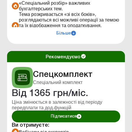
«Спеціальний розбір» важливих
статтями по темі.
бухгалтерських тем.
Перелік бухгалтерських показників та
Тема розкривається «зі всіх боків»,
констант для розрахунків.
розглядаються всі можливі операції за темою
Калькулятори для бухгалтерських
та їх відображення та оподаткування,
розрахунків.
надаються поради для оптимального
Правова база всіх документів в електронному
Більше
рішення.
вигляді з системою пошуку.
«Спецтема» - детальний розбір окремого
Особиста електронна бібліотека —створення
об'єкта обліку (оподаткування) чи
папок з інформацією яка потрібна постійній
господарської операції.
основі.
Рекомендуємо
Щоденні новини.
Налаштування розсилок за темами та
Спецкомплект
новинами.
Персональний супровід менеджером по
Спеціальний комплект
використанню сервісів Uteka.
Світ позитиву - щомісячні позитивні шпалери-
Від
1365
грн/міс.
календар на робочий стіл.
Ціна змінюється в залежності від періоду
передплати та дод.функцій
Підписатися
Ви отримуєте: