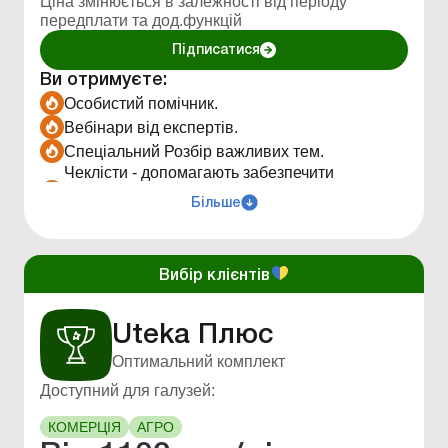
Ціна змінюється в залежності від періоду
передплати та дод.функцій
Підписатися
Ви отримуєте:
Особистий помічник.
Вебінари від експертів.
Спеціальний Розбір важливих тем.
Чеклісти - допомагають забезпечити
послідовність, правильність і повноту
Більше
виконання завдання.
Авторські публикації, які готові до
практичного застосування. Матеріали
перевірені на відповідність законодавству та
Вибір клієнтів
юридичним нормам.
Консультаційна лінія від експертів за
графіком.
Uteka Плюс
Покращений пошук по всім матеріалам.
Оптимальний комплект
Форми, бланки та шаблони для скачування з
інструкцією по заповненню.
Доступний для галузей:
Створення віджетів під свій запит.
КОМЕРЦІЯ
АГРО
Фільтр матеріалів по функціоналу, рубрикам,