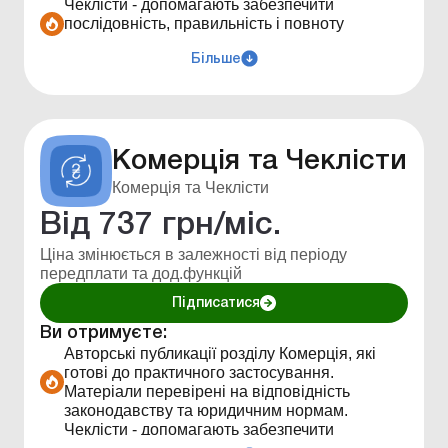
Чеклісти - допомагають забезпечити
послідовність, правильність і повноту
виконання завдання.
Авторські публикації розділів Комерція та
Більше
Кадровик які готові до практичного
застосування. Матеріали перевірені на
відповідність законодавству та юридичним
нормам.
Консультаційна лінія від експертів за
Комерція та Чеклісти
графіком.
Комерція та Чеклісти
Форми, бланки та шаблони для скачування з
інструкцією по заповненню.
Від
737
грн/міс.
Створення віджетів під свій запит.
Ціна змінюється в залежності від періоду
Фільтр матеріалів по функціоналу, рубрикам,
передплати та дод.функцій
темам.
Календар бухгалтера у форматі таблиці зі
Підписатися
статтями по темі.
Перелік бухгалтерських показників та
Ви отримуєте:
констант для розрахунків.
Авторські публикації розділу Комерція, які
Калькулятори для бухгалтерських
готові до практичного застосування.
розрахунків.
Матеріали перевірені на відповідність
Правова база всіх документів в електронному
законодавству та юридичним нормам.
вигляді з системою пошуку.
Чеклісти - допомагають забезпечити
Особиста електронна бібліотека —створення