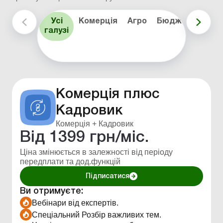
Калькулятори для бухгалтерських
розрахунків.
Правова база всіх документів в електронному
Усі
Комерція
Агро
Бюджет
Кадр
вигляді з системою пошуку.
галузі
Особиста електронна бібліотека —створення
папок з інформацією яка потрібна постійній
основі.
Щоденні новини.
Налаштування розсилок за темами та
новинами.
Комерція плюс
Персональний супровід менеджером по
використанню сервісів Uteka.
Кадровик
Світ позитиву - щомісячні позитивні шпалери-
Комерція + Кадровик
календар на робочий стіл.
Від
1399
грн/міс.
Ціна змінюється в залежності від періоду
передплати та дод.функцій
Підписатися
Ви отримуєте:
Вебінари від експертів.
Спеціальний Розбір важливих тем.