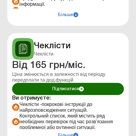
інформації.
Реальні приклади і практика.
Більше
Після перегляду — конкретний план дій для
впровадження.
Можливість поставити запитання лектору.
Жодної реклами.
Чеклісти
Чеклісти
Від
165
грн/міс.
Ціна змінюється в залежності від періоду
передплати та дод.функцій
Підписатися
Ви отримуєте:
Чеклісти -покрокові інструкції до
найрозповсюджених ситуацій.
Контрольний список, який містить ряд
необхідних перевірок під час розв'язання
проблемної або рутинної ситуації.
Працюючи над задачею за чеклістом,
Більше