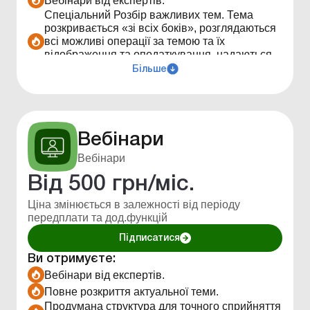
Вебінари від експертів.
Спеціальний Розбір важливих тем. Тема
розкривається «зі всіх боків», розглядаються
всі можливі операції за темою та їх
відображення та оподаткування, надаються
поради для оптимального рішення.
Більше
«Спецтема» - детальний розбір окремого
об'єкта обліку (оподаткування) чи
господарської операції.
Чеклісти - допомагають забезпечити
послідовність, правильність і повноту
Вебінари
виконання завдання.
Вебінари
Від
500
грн/міс.
Ціна змінюється в залежності від періоду
передплати та дод.функцій
Підписатися
Ви отримуєте:
Вебінари від експертів.
Повне розкриття актуальної теми.
Продумана структура для точного сприйняття