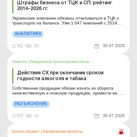
Штрафы бизнеса от ТЦК и СП: рейтинг
2014–2026 гг.
Украинские компании обязаны отчитываться в ТЦК о
транспорте на балансе. Уже 1 047 компаний с 2014
года получили постановление за то, что не подали
такие отчеты. Больше по теме: Военно-учетный
АНАЛИТИКА
документ: виды, срок действия и когда необходимо
обновлять Как подавать в ТЦК документы по воинскому
0
0
20
30.07.2026
учету...
Новости
|
Ежедневный бухгалтерский обзор
Действия СХ при окончании сроков
годности алкоголя и табака
Собственник продукции обязан изъять из оборота
некачественную и опасную продукцию, привести ее, по
возможности, в соответствие с требованиями
соответствующих нормативно-правовых актов или
РАЗЪЯСНЕНИЕ
обеспечить переработку, утилизацию или уничтожение
такой продукции. Детальнее см. ниже. Больше по теме:
0
0
14
30.07.2026
Лицензи...
Баланс-Бюджет
|
Юридические вопросы.