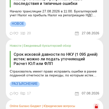
последствия и типичные ошибки
Начало трансляции 27.08.2026 в 11:00. Бухгалтерский
учет Налог на прибыль Налог на репатриацию НДС
Единый налог Уважаемые коллеги! Вебинар «Импорт и
экспорт услуг: налоговые последствия и типичные
НОВОЕ
ошибки» будет транслироваться на этой странице.
Начало трансляции 27.08.20...
0
1
20
27.08.2026
Новости
|
Ежедневный бухгалтерский обзор
Срок исковой давности по НКУ (1 095 дней)
истек: можно ли подать уточняющий
Расчет ЮЛ или ФЛП
Страхователь имеет право исправить ошибки в ранее
поданной отчетности за периоды, по которым истек
срок исковой давности. Детальнее см. ниже. Больше по
теме: День бухгалтера с Uteka: главные учетно-
РАЗЪЯСНЕНИЕ
налоговые изменения июля – 2026! Налоговый расчет
по обновленной форме юрлица впервые подают з...
0
0
17
07.08.2026
Online Баланс-Бюджет
|
Юридические вопросы