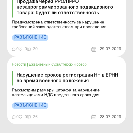
Продажа через РРО/ПРРО
незапрограммированного подакцизного
товара: будет ли ответственность
Предусмотрена ответственность за нарушение
требований законодательством при проведении
расчетных операций через РРО и/или ПРРО без
использования режима программирования
РАЗЪЯСНЕНИЕ
наименования каждого подакцизного товара с
указанием кода товарной подкатегории согласно
0
0
20
29.07.2026
УКТВЭД, цены товара и учета его колич...
Новости
|
Ежедневный бухгалтерский обзор
Нарушение сроков регистрации НН в ЕРНН
во время военного положения
Рассмотрим размеры штрафа за нарушение
плательщиками НДС предельного срока для
регистрации НН и/или РК к такой НН в ЕРНН. Больше
по теме: НН: регистрация в ЕРНН, блокировка, штрафы
РАЗЪЯСНЕНИЕ
Каковы размеры штрафа за нарушение
плательщиками НДС предельного срока,
0
0
26
28.07.2026
предусмотренного п. 89 подразд. 2 разд. X...