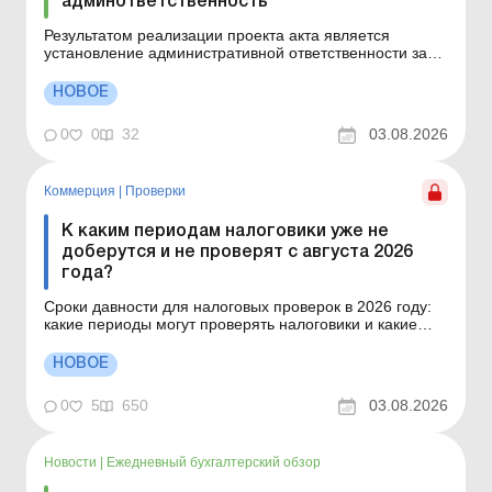
админответственность
Результатом реализации проекта акта является
установление административной ответственности за
нарушение требований законодательства в сфере
предотвращения, уменьшения и контроля загрязнения
НОВОЕ
установками, требующими интегрированного
экологического разрешения Больше по теме:
0
0
32
03.08.2026
Заключение по оценке возде...
Коммерция
|
Проверки
К каким периодам налоговики уже не
доберутся и не проверят с августа 2026
года?
Сроки давности для налоговых проверок в 2026 году:
какие периоды могут проверять налоговики и какие
исключения влияют на отсчет сроков. За какие
налоговые периоды предприятию уже можно не
НОВОЕ
ожидать доначислений после истечения срока
давности по ст. 102 НКУ? Действительно ли с августа
0
5
650
03.08.2026
2026 налогови...
Новости
|
Ежедневный бухгалтерский обзор