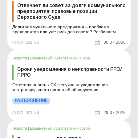
Отвечает ли совет за долги коммунального
предприятия: правовые позиции
Верховного Суда
Долги коммунального предприятия – проблема
предприятия или уже риск для совета? Разбираем
позиции Верховного Суда и даем практические
рекомендации. Чи можна стягнути борг комунального
0
1
65
30.07.2026
підприємства з ради-засновника? КП не розрахувалося
з вами, майна недостатньо, а виконавче провадження
не да...
Новости
|
Ежедневный бухгалтерский обзор
Сроки уведомления о неисправности РРО/
ПРРО
Ответственность к СХ в случае неуведомления
контролирующего органа об обнаружении
неисправностей РРО и/или ПРРО, а также
повреждения средств контроля не предусмотрена.
РАЗЪЯСНЕНИЕ
Детали см. ниже. Больше по теме: Наложенный
платеж от NovaРay и применение РРО/ПРРО: решение
0
0
26
29.07.2026
Верховного Суда Место ведения...
Новости
|
Ежедневный бухгалтерский обзор