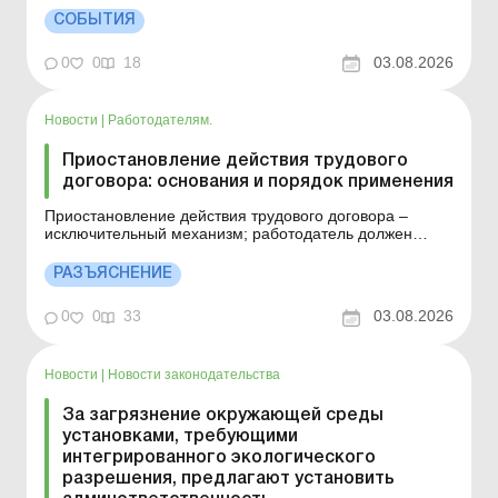
формально распределяется между несколькими
СОБЫТИЯ
связанными субъектами хозяйствования, хотя
фактически они работают как единый бизнес. Больше
0
0
18
03.08.2026
по теме: Проверки субъектов ...
Новости
|
Работодателям.
Приостановление действия трудового
договора: основания и порядок применения
Приостановление действия трудового договора –
исключительный механизм; работодатель должен
доказать абсолютную невозможность предоставить
работу; работник также должен быть объективно
РАЗЪЯСНЕНИЕ
лишен возможности выполнять работу; если эти
условия не доказаны – работодатель рискует не только
0
0
33
03.08.2026
проигр...
Новости
|
Новости законодательства
За загрязнение окружающей среды
установками, требующими
интегрированного экологического
разрешения, предлагают установить