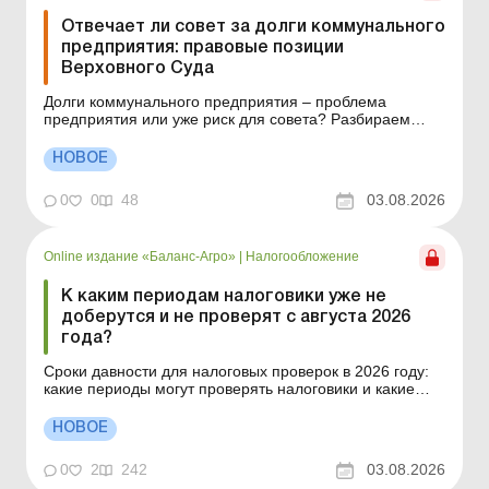
Отвечает ли совет за долги коммунального
предприятия: правовые позиции
Верховного Суда
Долги коммунального предприятия – проблема
предприятия или уже риск для совета? Разбираем
позиции Верховного Суда и даем практические
рекомендации. Чи можна стягнути борг комунального
НОВОЕ
підприємства з ради-засновника? КП не розрахувалося
з вами, майна недостатньо, а виконавче провадження
0
0
48
03.08.2026
не ...
Online издание «Баланс-Агро»
|
Налогообложение
К каким периодам налоговики уже не
доберутся и не проверят с августа 2026
года?
Сроки давности для налоговых проверок в 2026 году:
какие периоды могут проверять налоговики и какие
исключения влияют на отсчет сроков. Срок давности и
право на проверку За какие налоговые периоды
НОВОЕ
предприятию уже можно не ожидать доначислений
после истечения срока давности по ст. 102 НКУ? Дей...
0
2
242
03.08.2026