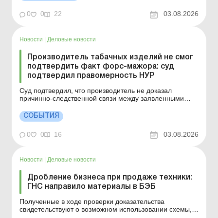
МТП, НКУ не предусмотрено. Детали см. ниже. Больше
по теме: Учет грантов и международной технической
0
0
22
03.08.2026
помощи Поставка т...
Новости
|
Деловые новости
Производитель табачных изделий не смог
подтвердить факт форс-мажора: суд
подтвердил правомерность НУР
Суд подтвердил, что производитель не доказал
причинно-следственной связи между заявленными
обстоятельствами и потерей товара. Компания не
смогла опровергнуть установленные проверкой
СОБЫТИЯ
нарушения. Решение суда по делу подтвердило, что
принцип неотвратимости ответственности действует
0
0
16
03.08.2026
независимо от масшта...
Новости
|
Деловые новости
Дробление бизнеса при продаже техники:
ГНС направило материалы в БЭБ
Полученные в ходе проверки доказательства
свидетельствуют о возможном использовании схемы,
при которой деятельность одного предприятия