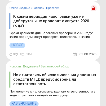
Online издание «Баланс»
|
Проверки
К каким периодам налоговики уже не
доберутся и не проверят с августа 2026
года?
Сроки давности для налоговых проверок в 2026 году:
какие периоды могут проверять налоговики и какие
исключения влияют на отсчет сроков. Срок давности и
право на проверку За какие налоговые периоды
НОВОЕ
предприятию уже можно не ожидать доначислений
после истечения срока давности по ст. 102 НКУ? Дей...
0
1
104
03.08.2026
Новости
|
Ежедневный бухгалтерский обзор
Не отчитались об использовании денежных
средств МТД: предусмотрена ли
ответственность
Применение к налогоплательщикам ответственности в
виде штрафных санкций за неподачу
Информационного подтверждения приобретения
товаров, работ и услуг в льготном режиме за средства
РАЗЪЯСНЕНИЕ