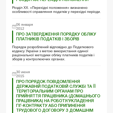
РОЗДІЛ XX. ПЕРЕХІДНІ ПОЛОЖЕННЯ
Розділ XX. «Перехідні положення» визначено
особливості справляння податків у перехідні періоди.
06 января
2012
ПРО ЗАТВЕРДЖЕННЯ ПОРЯДКУ ОБЛІКУ
ПЛАТНИКІВ ПОДАТКІВ І ЗБОРІВ
Порядок розроблений відповідно до Податкового
кодексу України з метою використання єдиної
раціональної методики обліку платників податків і
зборів у контролюючих органах.
30 июня
2015
ПРО ПОРЯДОК ПОВІДОМЛЕННЯ
ДЕРЖАВНІЙ ПОДАТКОВІЙ СЛУЖБІ ТА ЇЇ
ТЕРИТОРІАЛЬНИМ ОРГАНАМ ПРО
ПРИЙНЯТТЯ ПРАЦІВНИКА (ДОМАШНЬОГО
ПРАЦІВНИКА) НА РОБОТУ/УКЛАДЕННЯ
ГІГ-КОНТРАКТУ АБО ПРИПИНЕННЯ
ТРУДОВОГО ДОГОВОРУ З ДОМАШНІМ