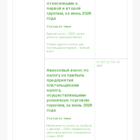
отнесенными к
первой и второй
группам, за июнь 2026
года
Статьи по теме:
Единый налог – 2025: сроки
уплаты и декларирования
Ставки единого налога для
плательщиков первой – третьей
групп
П. 137.12, 141.14
НКУ
Авансовый взнос по
налогу на прибыль
предприятий
плательщиками
налога,
осуществляющими
розничную торговлю
горючим, за июнь 2026
года
Статьи по теме:
Изменения по налогу на прибыль
с декабря – 2024: ежемесячные
авансовые взносы, повышенная
ставка, МНО