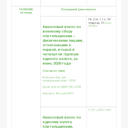
19.06.2026,
Последний день оплаты
пятница
1
Пп. 2 пп. 1.1 п. 16
подразд. 10
разд.
XX НКУ
Авансовый взнос по
военному сбору
плательщиками –
физическими лицами,
отнесенными к
первой, второй и
четвертой группам
единого налога, за
июнь 2026 года
Статьи по теме:
Военный сбор для
предпринимателей – 2026
Сроки уплаты НДФЛ, ВС и ЕСВ
Марафон «Все для ФЛП»
П. 57.1
,
295.1 НКУ
Авансовый взнос по
единому налогу
плательщиками,