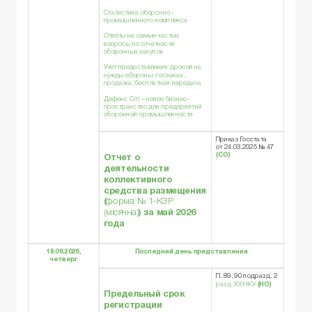
Статистика оборонно-
промышленного комплекса
Ответы на самые частые
вопросы по отчетности
оборонных закупок
Учет предоставления дронов на
нужды обороны: госзаказ,
продажа, бесплатная передача
Дефенс Сіті – новое бизнес-
пространство для предприятий
оборонной промышленности
Приказ Госстата
от 24.03.2025 № 47
(СО)
Отчет о
деятельности
коллективного
средства размещения
(
форма № 1-КЗР
(місячна)
) за май 2026
года
18.06.2026,
Последний день представления
четверг
П. 89, 90 подразд. 2
разд. XX НКУ
(НО)
Предельный срок
регистрации