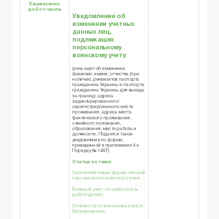
Ежемесячно
до 5-го числа
Уведомление
об
изменении учетных
данных
лиц,
подлежащих
персональному
воинскому учету
(речь идет об изменении
фамилии, имени, отчества (при
наличии), реквизитов паспорта
гражданина Украины и паспорта
гражданина Украины для выезда
за границу, адреса
задекларированного/
зарегистрированного места
проживания, адреса места
фактического проживания,
семейного положения,
образования, места работы и
должности. Подается такое
уведомление по форме,
приведенной в приложении 4 к
Порядку № 1487)
Статьи по теме:
Заполняем новую форму списков
персонального воинского учета
Военный учет: что нужно знать
работодателю
Отчетность по воинскому учету и
бронированию