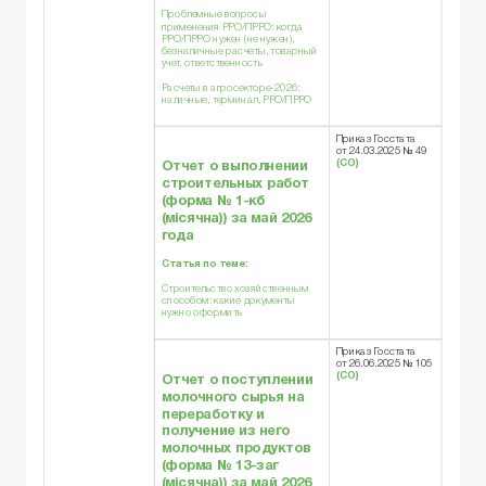
Проблемные вопросы
применения РРО/ПРРО: когда
РРО/ПРРО нужен (не нужен),
безналичные расчеты, товарный
учет, ответственность
Расчеты в агросекторе-2026:
наличные, терминал, РРО/ПРРО
Приказ Госстата
от 24.03.2025 № 49
(СО)
Отчет о выполнении
строительных работ
(
форма № 1-кб
(місячна)
) за май 2026
года
Статья по теме:
Строительство хозяйственным
способом: какие документы
нужно оформить
Приказ Госстата
от 26.06.2025 № 105
(СО)
Отчет о поступлении
молочного сырья на
переработку и
получение из него
молочных продуктов
(
форма № 13-заг
(місячна)
) за май 2026