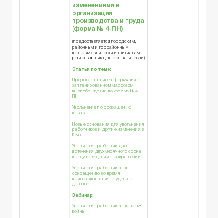
изменениями в
организации
производства и труда
(
форма № 4-ПН
)
(предоставляется городским,
районным и горрайонным
центрам занятости и филиалам
региональных центров занятости)
Статьи по теме:
Предоставление информации о
запланированном массовом
высвобождении по форме № 4-
ПН
Увольнение по сокращению
штата
Новые основания для увольнения
работников и другие изменения в
КЗоТ
Увольнение работника до
истечения двухмесячного срока
предупреждения о сокращении
Увольнение работников по
сокращению во время
приостановления трудового
договора
Вебинар:
Увольнение работников во время
войны