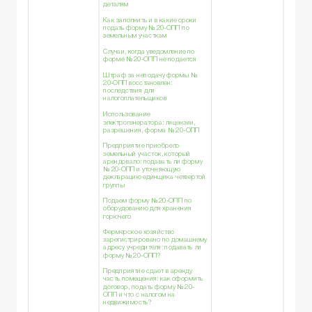
деталям
Как заполнить и в какие сроки
подать форму № 20-ОПП по
земельным участкам
Случаи, когда уведомление по
форме № 20-ОПП не подается
Штраф за неподачу формы №
20-ОПП восстановлен:
последствия для
налогоплательщиков
Использование
электрогенератора: лицензии,
разрешения, форма № 20-ОПП
Предприятие приобрело
земельный участок, который
арендовало: подавать ли форму
№ 20-ОПП и уточняющую
декларацию единщика четвертой
группы
Подаем форму № 20-ОПП по
оборудованию для хранения
горючего
Фермерское хозяйство
зарегистрировано по домашнему
адресу учредителя: подавать ли
форму № 20-ОПП?
Предприятие сдает в аренду
часть помещения: как оформить
договор, подать форму № 20-
ОПП и что с налогом на
недвижимость?