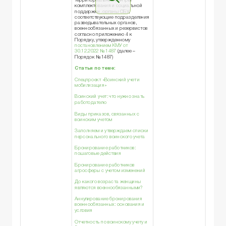
территориальные центры
комплектования и социальной
поддержки, органы СБУ,
соответствующие подразделения
разведывательных органов,
военнообязанных и резервистов
согласно приложению 4 к
Порядку, утвержденному
постановлением КМУ от
30.12.2022 № 1487
(далее –
Порядок № 1487)
Статьи по теме:
Спецпроект «Воинский учет и
мобилизация»
Воинский учет: что нужно знать
работодателю
Виды приказов, связанных с
воинским учетом
Заполняем и утверждаем списки
персонального воинского учета
Бронирование работников:
пошаговые действия
Бронирование работников
агросферы с учетом изменений
До какого возраста женщины
являются военнообязанными?
Аннулирование бронирования
военнообязанных: основания и
условия
Отчетность по воинскому учету и