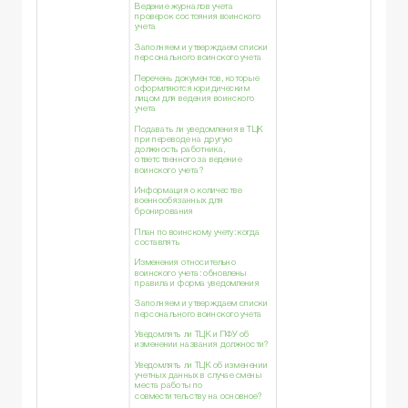
Ведение журналов учета
проверок состояния воинского
учета
Заполняем и утверждаем списки
персонального воинского учета
Перечень документов, которые
оформляются юридическим
лицом для ведения воинского
учета
Подавать ли уведомления в ТЦК
при переводе на другую
должность работника,
ответственного за ведение
воинского учета?
Информация о количестве
военнообязанных для
бронирования
План по воинскому учету: когда
составлять
Изменения относительно
воинского учета: обновлены
правила и форма уведомления
Заполняем и утверждаем списки
персонального воинского учета
Уведомлять ли ТЦК и ПФУ об
изменении названия должности?
Уведомлять ли ТЦК об изменении
учетных данных в случае смены
места работы по
совместительству на основное?