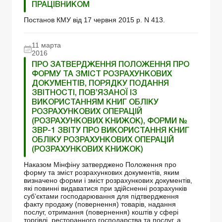
ПРАЦІВНИКОМ
Постанов КМУ від 17 червня 2015 р. N 413.
11 марта
2016
ПРО ЗАТВЕРДЖЕННЯ ПОЛОЖЕННЯ ПРО
ФОРМУ ТА ЗМІСТ РОЗРАХУНКОВИХ
ДОКУМЕНТІВ, ПОРЯДКУ ПОДАННЯ
ЗВІТНОСТІ, ПОВ’ЯЗАНОЇ ІЗ
ВИКОРИСТАННЯМ КНИГ ОБЛІКУ
РОЗРАХУНКОВИХ ОПЕРАЦІЙ
(РОЗРАХУНКОВИХ КНИЖОК), ФОРМИ №
ЗВР-1 ЗВІТУ ПРО ВИКОРИСТАННЯ КНИГ
ОБЛІКУ РОЗРАХУНКОВИХ ОПЕРАЦІЙ
(РОЗРАХУНКОВИХ КНИЖОК)
Наказом Мінфіну затверджено Положення про
форму та зміст розрахункових документів, яким
визначено форми і зміст розрахункових документів,
які повинні видаватися при здійсненні розрахунків
суб’єктами господарювання для підтвердження
факту продажу (повернення) товарів, надання
послуг, отримання (повернення) коштів у сфері
торгівлі, ресторанного господарства та послуг, а