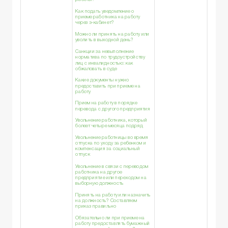
Как подать уведомление о
приеме работника на работу
через э-кабинет?
Можно ли принять на работу или
уволить в выходной день?
Санкции за невыполнение
норматива по трудоустройству
лиц с инвалидностью: как
обжаловать в суде
Какие документы нужно
предоставить при приеме на
работу
Прием на работу в порядке
перевода с другого предприятия
Увольнение работника, который
болеет четыре месяца подряд
Увольнение работницы во время
отпуска по уходу за ребенком и
компенсация за социальный
отпуск
Увольнение в связи с переводом
работника на другое
предприятие или переходом на
выборную должность
Принять на работу или назначить
на должность? Составляем
приказ правильно
Обязательно ли при приеме на
работу предоставлять бумажный