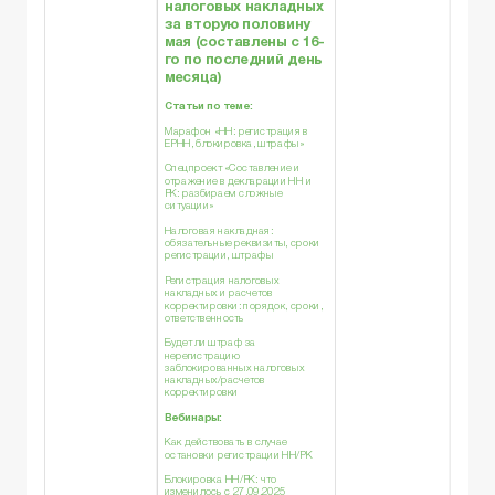
налоговых накладных
за вторую половину
мая
(составлены с 16-
го по последний день
месяца)
Статьи по теме:
Марафон «НН: регистрация в
ЕРНН, блокировка, штрафы»
Спецпроект «Составление и
отражение в декларации НН и
РК: разбираем сложные
ситуации»
Налоговая накладная:
обязательные реквизиты, сроки
регистрации, штрафы
Регистрация налоговых
накладных и расчетов
корректировки: порядок, сроки,
ответственность
Будет ли штраф за
нерегистрацию
заблокированных налоговых
накладных/расчетов
корректировки
Вебинары:
Как действовать в случае
остановки регистрации НН/РК
Блокировка НН/РК: что
изменилось с 27.09.2025