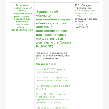
В течение
П. 8.4 Порядка,
10 рабочих дней
утвержденного
после
приказом Минфина
Заявление об
осуществления
от 09.12.2011 №
объектах
регистрации,
1588
налогообложения или
создания или
(в редакции приказа
изменения
Минфина от
объектах, которые
состояния
27.09.2024
связаны с
объекта
№ 470)
(НО)
налогообложения
налогообложением
или через которые
осуществляется
деятельность (
форма
№ 20-ОПП
)
(подается в контролирующий
орган по основному месту учета
налогоплательщика)
Статьи по теме:
Форма № 20-ОПП: правила
подачи и заполнения
Форма № 20-ОПП: правила и
практические нюансы подачи
Как исправить ошибки в форме
№ 20-ОПП
Форма № 20-ОПП: нужно ли
подавать в случае
переименования улицы и какие
применяются штрафы?
Форма № 20-ОПП: внимание к