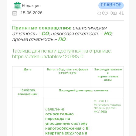
Редакция
ГЛАВНОЕ
15.06.2026
0
0
41
Принятые сокращения:
статистическая
отчетность –
СО
; налоговая отчетность –
НО
;
прочая отчетность –
ПО
.
Таблица для печати доступная на странице:
https://uteka.ua/tables/120383-0
Дата
Налог, сбор, платеж, форма
Законодательные
отчетности
и
нормативные
акты
15.06.2026,
Последний день представления
понедельник
Пп. 298.1.4
Налогового кодекса
Украины (далее –
Заявление
НКУ
)
(НО)
о
тносительно
перехода на
упрощенную систему
налогообложения с III
квартала
2026
года
и