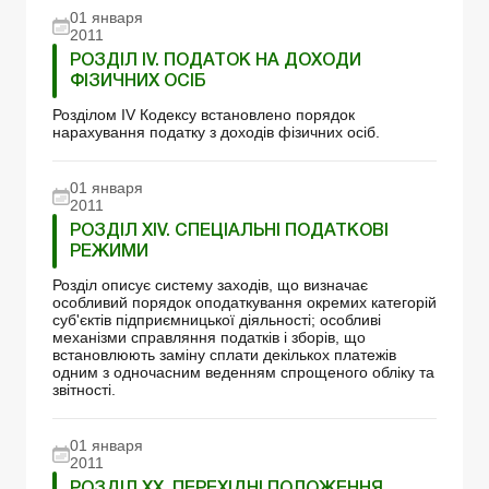
01 января
2011
РОЗДІЛ IV. ПОДАТОК НА ДОХОДИ
ФІЗИЧНИХ ОСІБ
Розділом ІV Кодексу встановлено порядок
нарахування податку з доходів фізичних осіб.
01 января
2011
РОЗДІЛ XIV. СПЕЦІАЛЬНІ ПОДАТКОВІ
РЕЖИМИ
Розділ описує систему заходів, що визначає
особливий порядок оподаткування окремих категорій
суб'єктів підприємницької діяльності; особливі
механізми справляння податків і зборів, що
встановлюють заміну сплати декількох платежів
одним з одночасним веденням спрощеного обліку та
звітності.
01 января
2011