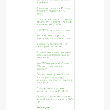
положения
Когда нужно подавать РРО-отчет
и нужно ли подавать ПРРО-
отчет?
Получение наложенного платежа
от NovaРay и Укрпочты: нужно ли
применять РРО/ПРРО?
РРО/ПРРО в интернет-торговле
РРО-изменения: штрафы,
номенклатура фискального чека
В каких случаях вместо РРО/
ПРРО применяются РК
Получение оплаты на счет через
небанковский ПТКС: нужен ли
РРО/ПРРО?
Учет РРО-выручки на субсчете
308: как организовать на
практике?
Расчеты по месту регистрации
поставщика и на дому у
заказчика: как зарегистрировать
РРО/ПРРО
Продажа через торговые
автоматы: нужен ли РРО/ПРРО
Оплата наложенным платежом
через Новую почту: нужен ли РРО/
ПРРО
Вебинары: