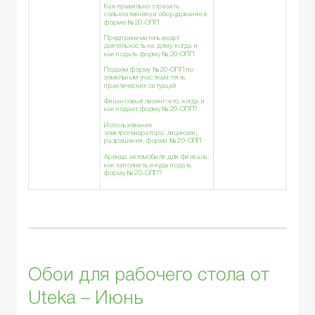
Как правильно отразить
сельхозтехнику и оборудование в
форме № 20-ОПП
Предприниматель ведет
деятельность на дому: когда и
как подать форму № 20-ОПП
Подаем форму № 20-ОПП по
земельным участкам: пять
практических ситуаций
Финансовый лизинг: кто, когда и
как подает форму № 20-ОПП?
Использование
электрогенератора: лицензии,
разрешения, форма № 20-ОПП
Аренда автомобиля для филиала:
как заполнить и куда подать
форму № 20-ОПП?
Обои для рабочего стола от
Uteka – Июнь