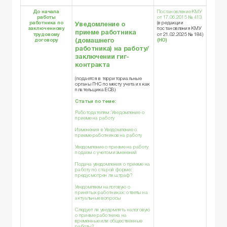
До начала
Постановление КМУ
работы
от 17.06.2015 № 413
работника по
(в редакции
Уведомление
о
заключенному
постановления КМУ
приеме работника
трудовому
от 21.02.2025 № 184)
(домашнего
договору
(НО)
работника) на работу/
заключении гиг-
контракта
(подается в территориальные
органы ГНС по месту учета их как
плательщика ЕСВ)
Статьи по теме:
Работодателям: Уведомление о
приеме на работу
Изменения в Уведомление о
приеме работников на работу
Уведомление о приеме на работу
подаем с учетом изменений
Подача уведомления о приеме на
работу по старой форме:
предусмотрен ли штраф?
Уведомляем налоговую о
принятых работниках: ответы на
актуальные вопросы
Следует ли уведомлять налоговую
о приеме работника на
временные или общественные
работы?