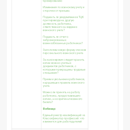
бронированию
Изменения по воинскому учету и
отсрочке от призыва
Подавать ли уведомление в ТЦК
при переводе на другую
должность работника,
ответственного за ведение
воинского учета?
Подавать ли отчет о
забронированных
военнообязанных работниках?
Заполняем новую форму списков
персонального воинского учета
За какое время следует хранить
копии военно-учетных
документов работников, с
которыми прекращены трудовые
отношения?
Прием и увольнение работников,
нарушивших правила воинского
учета
Можно ли принять на работу
работника, предоставившего
копию, а не оригинал военного
билета?
Вебинар:
Единый реестр квалификаций vs
Классификатор профессий: что
изменится для работодателей