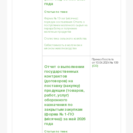
года
Статьи по теме:
Форма № 13-заг (місячна):
порядок составления Отчета о
поступлении молочного сырья на
переработку и получение
молочных продуктов
Статистика сельского хозяйства
Себестоимость в молочном и
мясном животноводстве
Приказ Госстата
от 10.04.2024 № 109
(СО)
Отчет о выполнении
государственных
контрактов
(договоров) на
поставку (закупку)
продукции (товаров,
работ, услуг)
оборонного
назначения по
закрытым закупкам
(
форма № 1-ПО
(місячна)
) за май 2026
года
Статьи по теме: