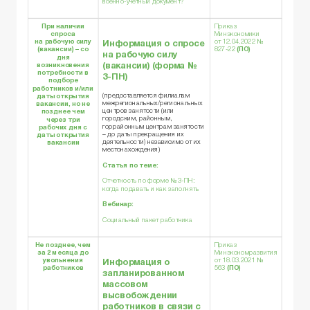
военно-учетный документ?
При наличии
Приказ
спроса
Минэкономики
на рабочую силу
от 12.04.2022 №
Информация о спросе
(вакансии) – со
827-22
(ПО)
на рабочую силу
дня
(вакансии) (
форма №
возникновения
потребности в
3-ПН
)
подборе
работников и/или
(предоставляется филиалам
даты открытия
межрегиональных/региональных
вакансии, но не
центров занятости (или
позднее чем
городским, районным,
через три
горрайонным центрам занятости
рабочих дня с
– до даты прекращения их
даты открытия
деятельности) независимо от их
вакансии
местонахождения)
Статья по теме:
Отчетность по форме № 3-ПН:
когда подавать и как заполнять
Вебинар:
Социальный пакет работника
Не позднее, чем
Приказ
за 2 месяца до
Минэкономразвития
увольнения
от 18.03.2021 №
Информация о
работников
563
(ПО)
запланированном
массовом
высвобождении
работников в связи с