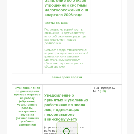
Заявление
об отказе
упрощенной системы
налогообложения с III
квартала 2026 года
Статьи по теме:
Переход из четвертой группы
единщиков на другую систему
налогообложения посреди года:
как подать уточняющую
декларацию
Сельхозпредприятие исключили
из реестра единщиков четвертой
группы: как отчитаться по
минимальному налоговому
обязательству и вести учет на
общей системе
Также сроки подачи
В течение 7 дней
П. 34 Порядка №
со дня издания
1487
(ПО)
приказа о приеме
Уведомление о
на работу
принятых и уволенных
(обучение),
работниках из числа
увольнении с
работы,
лиц, подлежащих
завершении
персональному
обучения
(отчислении из
воинскому учету
учебного
заведения)
(подается в соответствующие
районные (городские)