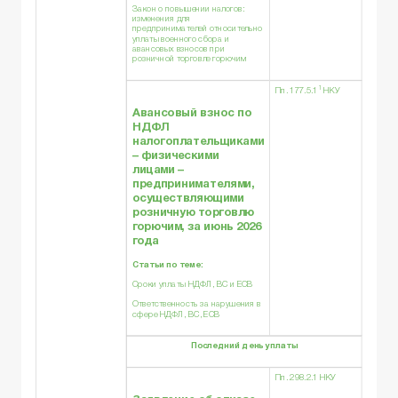
Закон о повышении налогов:
изменения для
предпринимателей относительно
уплаты военного сбора и
авансовых взносов при
розничной торговле горючим
1
Пп. 177.5.1
НКУ
Авансовый взнос по
НДФЛ
налогоплательщиками
– физическими
лицами –
предпринимателями,
осуществляющими
розничную торговлю
горючим, за июнь 2026
года
Статьи по теме:
Сроки уплаты НДФЛ, ВС и ЕСВ
Ответственность за нарушения в
сфере НДФЛ, ВС, ЕСВ
Последний день уплаты
Пп. 298.2.1 НКУ