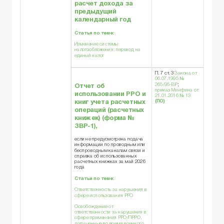
расчет
дохода за
предыдущий
календарный год
Статья по теме:
Изменение системы
налогообложения: переход на
единый налог
П. 7 ст. 3
Закона от
06.07.1995 №
265/95-ВР
;
Отчет об
приказ Минфина от
использовании РРО и
21.01.2016 № 13
книг учета расчетных
(ПО)
операций (расчетных
книжек) (
форма №
ЗВР-1
),
если не предусмотрена подача
информации по проводным или
беспроводным каналам связи и
справка об использованных
расчетных книжках за май 2026
года
Статьи по теме:
Ответственность за нарушения в
сфере использования РРО
Освобождение от
ответственности за нарушения в
сфере применения РРО/ПРРО,
допущенные во время военного