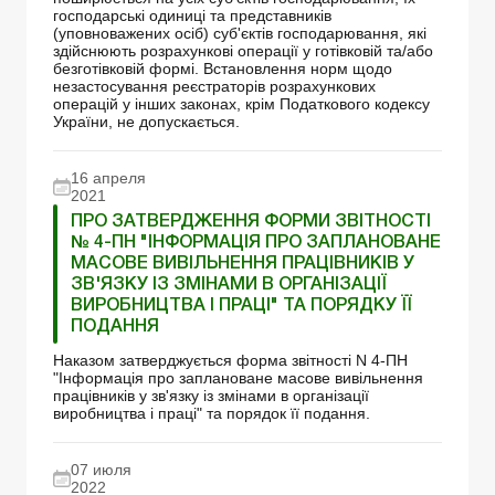
господарські одиниці та представників
(уповноважених осіб) суб'єктів господарювання, які
здійснюють розрахункові операції у готівковій та/або
безготівковій формі. Встановлення норм щодо
незастосування реєстраторів розрахункових
операцій у інших законах, крім Податкового кодексу
України, не допускається.
16 апреля
2021
ПРО ЗАТВЕРДЖЕННЯ ФОРМИ ЗВІТНОСТІ
№ 4-ПН "ІНФОРМАЦІЯ ПРО ЗАПЛАНОВАНЕ
МАСОВЕ ВИВІЛЬНЕННЯ ПРАЦІВНИКІВ У
ЗВ'ЯЗКУ ІЗ ЗМІНАМИ В ОРГАНІЗАЦІЇ
ВИРОБНИЦТВА І ПРАЦІ" ТА ПОРЯДКУ ЇЇ
ПОДАННЯ
Наказом затверджується форма звітності N 4-ПН
"Інформація про заплановане масове вивільнення
працівників у зв'язку із змінами в організації
виробництва і праці" та порядок її подання.
07 июля
2022