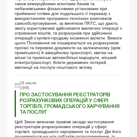
також комерційними агентами банків та
небанківськими фінансовими установами при
прийманні готівки для подальшого її переказу з
використанням програмно-технічних комплексів
самообслуговування, за винятком ПКТС, що дають
змогу користувачеві здійснювати виключно операції з
отримання коштів, та розрахунків при здійсненні
операцій з купівлі-продажу іноземної валюти. Вимоги
цього Положення не поширюються на розрахункові
проїзні та перевізні документи на залізничному (крім
приміського) й авіаційному транспорті, квитки на
міські та приміські автомобільні маршрути, міський
електротранспорт, білети державних лотерей,
квитанції на послуги поштового зв’язку.
28 июля
1995
ПРО ЗАСТОСУВАННЯ РЕЄСТРАТОРІВ
РОЗРАХУНКОВИХ ОПЕРАЦІЙ У СФЕРІ
ТОРГІВЛІ, ГРОМАДСЬКОГО ХАРЧУВАННЯ
ТА ПОСЛУГ
Цей Закон визначає правові засади застосування
реєстраторів розрахункових операцій у сфері
торгівлі, громадського харчування та послуг. Дія його
поширюється на усіх суб'єктів господарювання, їх