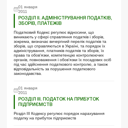
01 января
2011
РОЗДІЛ II. АДМІНІСТРУВАННЯ ПОДАТКІВ,
ЗБОРІВ, ПЛАТЕЖІВ
Податковий Кодекс регулює відносини, що
виникають у сфері справляння податків і зборів,
зокрема, визначає вичерпний перелік податків та
зборів, що справляються в Україні, та порядок їх
адміністрування, платників податків та зборів, їх
права та обов'язки, компетенцію контролюючих
органів, повноваження і обов'язки їх посадових осіб
під час здійснення податкового контролю, а також
відповідальність за порушення податкового
законодавства.
01 января
2011
РОЗДІЛ III. ПОДАТОК НА ПРИБУТОК
ПІДПРИЄМСТВ
Розділ ІІІ Кодексу регулює порядок нарахування
податку на прибуток підприємств