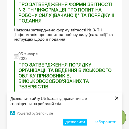
ПРО ЗАТВЕРДЖЕННЯ ФОРМИ ЗВІТНОСТІ
N 3-ПН "ІНФОРМАЦІЯ ПРО ПОПИТ НА
РОБОЧУ СИЛУ (ВАКАНСІЇ)" ТА ПОРЯДКУ ЇЇ
ПОДАННЯ
Наказом затверджено форму звітності № 3-ПН
„Інформація про попит на робочу силу (вакансії)” та
інструкцію щодо її подання.
05 января
2023
ПРО ЗАТВЕРДЖЕННЯ ПОРЯДКУ
ОРГАНІЗАЦІЇ ТА ВЕДЕННЯ ВІЙСЬКОВОГО
ОБЛІКУ ПРИЗОВНИКІВ,
ВІЙСЬКОВОЗОБОВ’ЯЗАНИХ ТА
РЕЗЕРВІСТІВ
×
Постанова КМУ від 30 грудня 2022 р. № 1487
Дозвольте сайту Uteka.ua відправляти вам
сповіщення на робочий стіл.
Powered by SendPulse
Комментарии к материалу
Дозволити
Заборонити