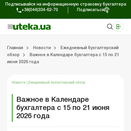
Подписывайся на информационную страховку бухгалтера
+38(044)334-62-70
Подписаться
Медицинские КНП
Online издание «Баланс»
Online издание «Баланс-Агро»
Online библиотека «Баланс»
Портал Баланс-Бюджет
Сервисы Баланс-Бюджет
Мир позитива
Работа с частными предпринимателями
Хозяйственные операции
Юридические консультации
Спецвыпуски для коммерческих предприятий
Блог редакции Uteka-Коммерция
Главная
Новости
Ежедневный бухгалтерский
обзор
Важное в Календаре бухгалтера с 15 по 21
июня 2026 года
частными предпринимателями
е операции
е консультации
оммерческих предприятий
кции Uteka-Коммерция
Зарплата и кадры
ВЭД и валютные операции
Учет, налоги и отчетность
Схемы бухгалтерских проводок
Электронный кабинет
Школа бухгалтера
Финансовый аудит
Частный пр
Инструкции для работы
Новости
|
Ежедневный бухгалтерский обзор
Важное в Календаре
бухгалтера с 15 по 21 июня
2026 года