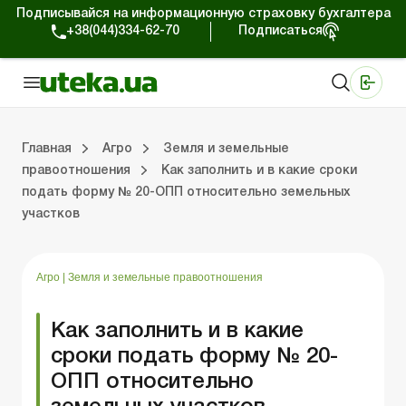
Подписывайся на информационную страховку бухгалтера
+38(044)334-62-70
Подписаться
Медицинские КНП
Online издание «Баланс»
Online издание «Баланс-Агро»
Online библиотека «Баланс»
Портал Баланс-Бюджет
Сервисы Баланс-Бюджет
Мир позитива
Налогообложение и бухучет сельхозпредприятий
Фермерское хозяйство
Школа бухгалтера с/х отрасли
Отраслевой бухгалтерский учет в С/Х
Проверки с/х предприятий
Главная
Агро
Земля и земельные
правоотношения
Как заполнить и в какие сроки
подать форму № 20-ОПП относительно земельных
ение и бухучет сельхозпредприятий
хозяйство
 с/х отрасли
/х предприятий
Земля и земельные правоотношения
Юридические консультации
Спецвыпуски для агропредприятий
Блог редакции Uteka-Агро
Хозяйственные 
Оплата труд
Государственная 
участков
Агро
|
Земля и земельные правоотношения
Как заполнить и в какие
сроки подать форму № 20-
ОПП относительно