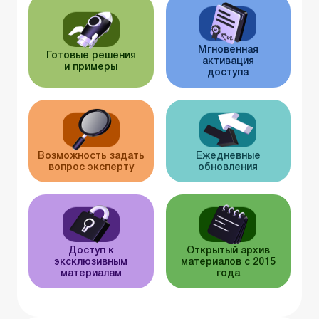
Мгновенная
Готовые решения
активация
и примеры
доступа
Возможность задать
Ежедневные
вопрос эксперту
обновления
Доступ к
Открытый архив
эксклюзивным
материалов с 2015
материалам
года