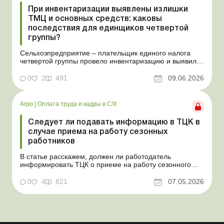
При инвентаризации выявлены излишки
ТМЦ и основных средств: каковы
последствия для единщиков четвертой
группы?
Сельхозпредприятие – плательщик единого налога
четвертой группы провело инвентаризацию и выявило
излишки не оприходованных при покупке товаров,
продукции собственного производства, а также
0
2
491
09.06.2026
основных средств (далее – ОС). Как повлияют такие
излишки при их оприходовании на долю
сельхозтовар...
Агро
|
Оплата труда и кадры в С/Х
Следует ли подавать информацию в ТЦК в
случае приема на работу сезонных
работников
В статье расскажем, должен ли работодатель
информировать ТЦК о приеме на работу сезонного
работника. Суть проблемы. Сейчас многие
агропредприятия принимают работников на сезонные
0
4
821
07.05.2026
работы. Из-за значительных штрафных санкций за
нарушение порядка ведения воинского учета у
сельхозпредприятий возникает в...