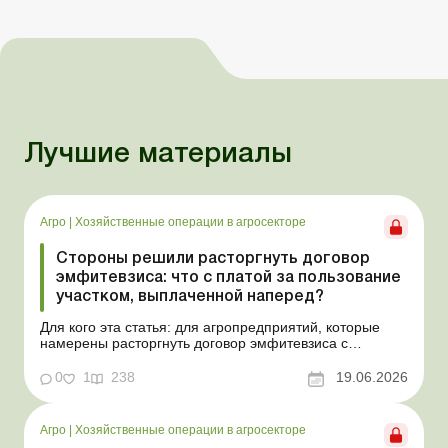
Лучшие материалы
Агро
|
Хозяйственные операции в агросекторе
Стороны решили расторгнуть договор
эмфитевзиса: что с платой за пользование
участком, выплаченной наперед?
Для кого эта статья: для агропредприятий, которые
намерены расторгнуть договор эмфитевзиса с
собственником земельного участка по взаимному
согласию. Усложним эту ситуацию тем, что плата за
0
1
238
19.06.2026
пользование земельным участком была выплачена
собственнику наперед за несколько лет. В таком случае
перед эмфит...
Агро
|
Хозяйственные операции в агросекторе