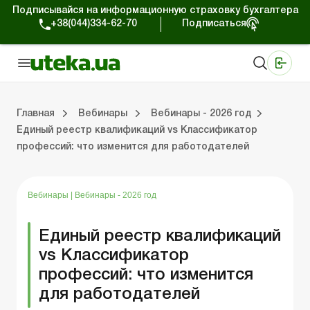
Подписывайся на информационную страховку бухгалтера
+38(044)334-62-70
Подписаться
Медицинские КНП
Online издание «Баланс»
Online издание «Баланс-Агро»
Online библиотека «Баланс»
Портал Баланс-Бюджет
Сервисы Баланс-Бюджет
Мир позитива
Работа с частными предпринимателями
Хозяйственные операции
Юридические консультации
Спецвыпуски для коммерческих предприятий
Блог редакции Uteka-Коммерция
Главная
Вебинары
Вебинары - 2026 год
Единый реестр квалификаций vs Классификатор
профессий: что изменится для работодателей
частными предпринимателями
е операции
е консультации
оммерческих предприятий
кции Uteka-Коммерция
Зарплата и кадры
ВЭД и валютные операции
Учет, налоги и отчетность
Схемы бухгалтерских проводок
Электронный кабинет
Школа бухгалтера
Финансовый аудит
Частный пр
Инструкции для работы
Вебинары
|
Вебинары - 2026 год
Единый реестр квалификаций
vs Классификатор
профессий: что изменится
для работодателей