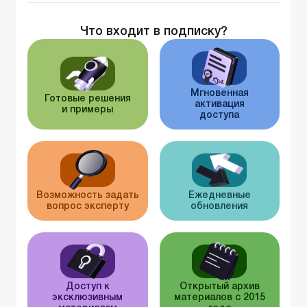
Что входит в подписку?
Мгновенная
Готовые решения
активация
и примеры
доступа
Возможность задать
Ежедневные
вопрос эксперту
обновления
Доступ к
Открытый архив
эксклюзивным
материалов с 2015