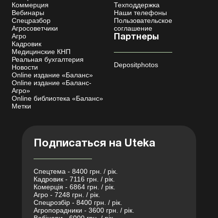
Коммерция
Техподдержка
Вебинары
Наши телефоны
Спецразбор
Пользовательское
Агросоветчики
соглашение
Агро
Партнеры
Кадровик
Медицинские КНП
Реальная бухгалтерия
Depositphotos
Новости
Online издание «Баланс»
Online издание «Баланс-
Агро»
Online библиотека «Баланс»
Метки
Подписаться на Uteka
Спецтема - 8400 грн. / рік.
Кадровик - 7116 грн. / рік.
Комерція - 6864 грн. / рік.
Агро - 7248 грн. / рік.
Спецрозбір - 8400 грн. / рік.
Агропорадники - 3600 грн. / рік.