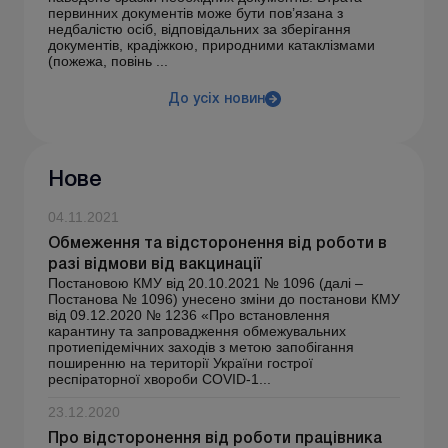
первинних документів може бути пов’язана з
недбалістю осіб, відповідальних за зберігання
документів, крадіжкою, природними катаклізмами
(пожежа, повінь ...
До усіх новин
Нове
04.11.2021
Обмеження та відсторонення від роботи в
разі відмови від вакцинації
Постановою КМУ від 20.10.2021 № 1096 (далі –
Постанова № 1096) унесено зміни до постанови КМУ
від 09.12.2020 № 1236 «Про встановлення
карантину та запровадження обмежувальних
протиепідемічних заходів з метою запобігання
поширенню на території України гострої
респіраторної хвороби COVID-1...
23.12.2020
Про відсторонення від роботи працівника