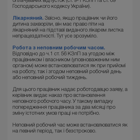
оплачуваних відпусток (ст. 9-1 КЗпП та ст. 69
Господарського кодексу України).
Лікарняний.
Звісно, якщо працівник чи його
дитина захворіли, він має право піти на
лікарняний на підставі виданого лікарем листка
непрацездатності. Тут усе зрозуміло.
Робота з неповним робочим часом.
Відповідно до ч.1 ст. 56 КЗпП за угодою між
працівником і власником (уповноваженим ним
органом) може встановлюватися як при прийомі
на роботу, так і згодом неповний робочий день
або неповний робочий тиждень.
Для цього працівник надає роботодавцю заяву, а
керівник видає наказ про встановлення
неповного робочого часу. У такому випадку
попередження працівника за два місяці про
зміну істотних умов праці не потрібно.
Неповний робочий час може встановлюватися як
на певний період, так і безстроково.