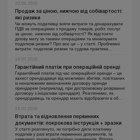
23.06.2026
Продаж за ціною, нижчою від собівартості:
які ризики
Чи можуть податківці зняти витрати та донарахувати
ПДВ за операціями з продажу товарів, робіт, послуг
за ціною, нижчою від собівартості? Як відстояти
ділову мету за такими операціями та мінімізувати
податкові ризики? Про все це – у статті. Проблемні
витрати: податкові ризики та судова практика...
14.07.2026
Гарантійний платіж при операційній оренді
Гарантійний платіж під час операційної оренди – це
захист орендодавця від можливих збитків, пов’язаних
із неналежним виконанням договору оренди
орендарем (наприклад, при достроковому розірванні
договору з ініціативи орендаря). Розглянемо, як
орендодавець та орендар мають відобразити в об...
24.07.2026
Втрата та відновлення первинних
документів: покрокова інструкція + зразки
У статті розглянуто, як потрібно діяти платнику
податків у разі втрати первинних документів, та
наведено зразки необхідних документів. Втрата