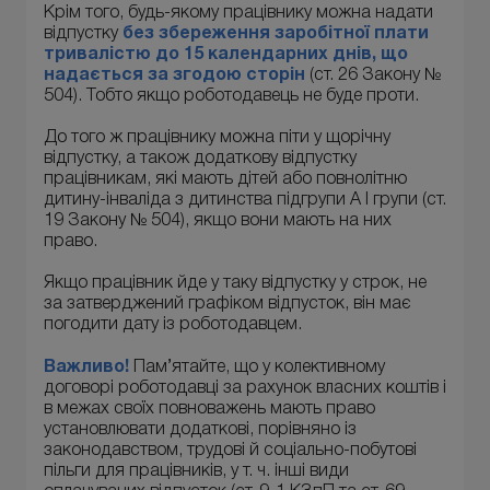
Крім того, будь-якому працівнику можна надати
відпустку
без збереження заробітної плати
тривалістю до 15 календарних днів, що
надається за згодою сторін
(ст. 26 Закону №
504). Тобто якщо роботодавець не буде проти.
До того ж працівнику можна піти у щорічну
відпустку, а також додаткову відпустку
працівникам, які мають дітей або повнолітню
дитину-інваліда з дитинства підгрупи А I групи (ст.
19 Закону № 504), якщо вони мають на них
право.
Якщо працівник йде у таку відпустку у строк, не
за затверджений графіком відпусток, він має
погодити дату із роботодавцем.
Важливо!
Пам’ятайте, що у колективному
договорі роботодавці за рахунок власних коштів і
в межах своїх повноважень мають право
установлювати додаткові, порівняно із
законодавством, трудові й соціально-побутові
пільги для працівників, у т. ч. інші види