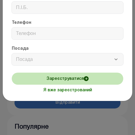
Закон встановлює державні гарантії права на
відпустки, визначає умови, тривалість і порядок
надання їх працівникам для потреб та інтересів,
всебічного розвитку особи.
Телефон
Коментарі до матеріалу
Посада
Посада
Зареєструватися
Я вже зареєстрований
Відправити
Популярне