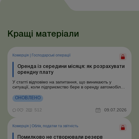
Кращі матеріали
Комерція
|
Господарські операції
Оренда із середини місяця: як розрахувати
орендну плату
У статті відповімо на запитання, що виникають у
ситуації, коли підприємство бере в оренду автомобіль у
фізособи за договором, який починає діяти із середини
місяця. Підприємство орендує у фізособи автомобіль з
ОНОВЛЕНО
15.07.2026. Згідно з умовами договору орендна плата
становить 4 000 грн на місяць. Виникла...
0
2
512
09.07.2026
Комерція
|
Облік, податки та звiтнiсть
Помилково не створювали резерв