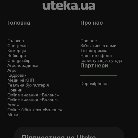
Головна
Про нас
Головна
Про нас
Спецтема
Зв'язатися з нами
Комерція
Техпідтримка
Вебінари
Наші телефони
Спецрозбір
Користувацька угода
Агропорадники
Партнери
Агро
Кадровик
Медичні КНП
Depositphotos
Реальна бухгалтерія
Новини
Online видання «Баланс»
Online видання «Баланс-
Агро»
Online бібліотека «Баланс»
Мітки