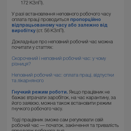
172 КЗпП).
У разі встановлення неповного робочого часу
оплата праці проводиться
пропорційно
відпрацьованому часу або залежно від
виробітку
(ст. 56 КЗпП).
Докладніше про неповний робочий час можна
почитати у статтях:
Скорочений і неповний робочий час: у чому
різниця?
Неповний робочий час: оплата праці, відпустки
та лікарняного
Гнучкий режим роботи.
Якщо працівник не
бажає втрачати заробіток,
на час карантину, за
його заявою, можна також встановити режим
гнучкого робочого часу.
Тоді працівник зможе сам регулювати свій
робочий час — початок, закінчення та тривалість