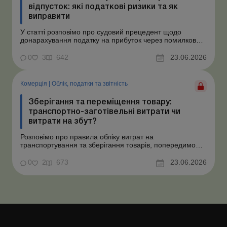
відпусток: які податкові ризики та як
виправити
У статті розповімо про судовий прецедент щодо
донарахування податку на прибуток через помилково
не створене забезпечення на оплату відпусток і
надамо рекомендації, як мінімізувати податкові ризики.
0
3
642
23.06.2026
Проблемні витрати: податкові ризики та судова
практика Розуміємо ваші хвилювання через помилкове
неств...
Комерція
|
Облік, податки та звiтнiсть
Зберігання та переміщення товару:
транспортно-заготівельні витрати чи
витрати на збут?
Розповімо про правила обліку витрат на
транспортування та зберігання товарів, попередимо
про податкові ризики, надамо аргументи та
нормативне обґрунтування. Проблемні витрати:
0
2
673
23.06.2026
податкові ризики та судова практика Здавалось би, у
цьому питанні неоднозначності бути не може. Однак,
як свідчить судова пр...