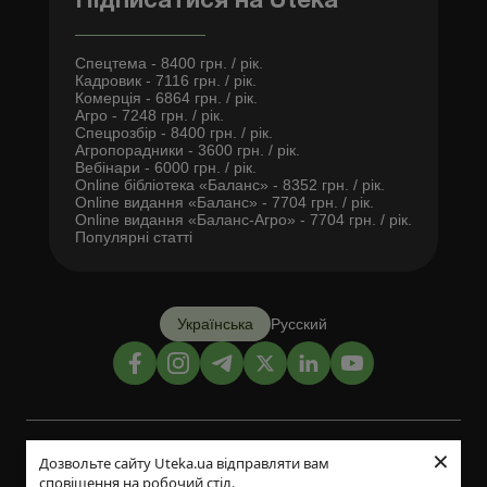
Підписатися на Uteka
Спецтема - 8400 грн. / рік.
Кадровик - 7116 грн. / рік.
Комерція - 6864 грн. / рік.
Агро - 7248 грн. / рік.
Спецрозбір - 8400 грн. / рік.
Агропорадники - 3600 грн. / рік.
Вебінари - 6000 грн. / рік.
Online бібліотека «Баланс» - 8352 грн. / рік.
Online видання «Баланс» - 7704 грн. / рік.
Online видання «Баланс-Агро» - 7704 грн. / рік.
Популярні статті
Українська
Русский
×
Дизайн і розробка:
Дозвольте сайту Uteka.ua відправляти вам
сповіщення на робочий стіл.