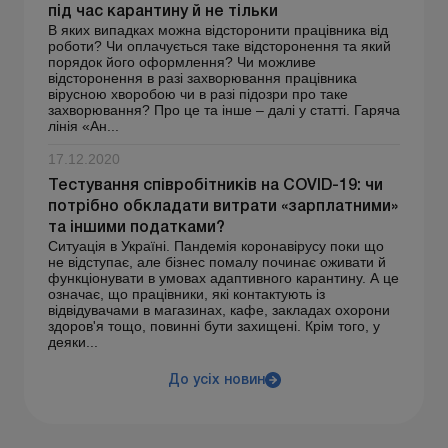
під час карантину й не тільки
В яких випадках можна відсторонити працівника від
роботи? Чи оплачується таке відсторонення та який
порядок його оформлення? Чи можливе
відсторонення в разі захворювання працівника
вірусною хворобою чи в разі підозри про таке
захворювання? Про це та інше – далі у статті. Гаряча
лінія «Ан...
17.12.2020
Тестування співробітників на COVID-19: чи
потрібно обкладати витрати «зарплатними»
та іншими податками?
Ситуація в Україні. Пандемія коронавірусу поки що
не відступає, але бізнес помалу починає оживати й
функціонувати в умовах адаптивного карантину. А це
означає, що працівники, які контактують із
відвідувачами в магазинах, кафе, закладах охорони
здоров'я тощо, повинні бути захищені. Крім того, у
деяки...
До усіх новин