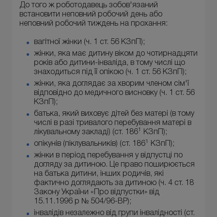
До того ж роботодавець зобов'язаний
встановити неповний робочий день або
неповний робочий тиждень на прохання:
вагітної жінки (ч. 1 ст. 56 КЗпП);
жінки, яка має дитину віком до чотирнадцяти
років або дитини-інваліда, в тому числі що
знаходиться під її опікою (ч. 1 ст. 56 КЗпП);
жінки, яка доглядає за хворим членом сім'ї
відповідно до медичного висновку (ч. 1 ст. 56
КЗпП);
батька, який виховує дітей без матері (в тому
числі в разі тривалого перебування матері в
1
лікувальному закладі) (ст. 186
КЗпП);
1
опікунів (піклувальників) (ст. 186
КЗпП);
жінки в період перебування у відпустці по
догляду за дитиною. Це право поширюється
на батька дитини, інших родичів, які
фактично доглядають за дитиною (ч. 4 ст. 18
Закону України «Про відпустки» від
15.11.1996 р № 504/96-ВР);
інвалідів незалежно від групи інвалідності (ст.