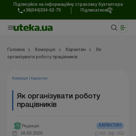
Підписуйся на інформаційну страховку бухгалтера
+38(044)334-62-70
Підписатися
Медичні КНП
Online видання «Баланс»
Online видання «Баланс-Агро»
Online бібліотека «Баланс»
Портал Баланс-Бюджет
Сервіси Баланс-Бюджет
Свiт позитива
Робота з приватними підприємцями
Господарські операції
Юридичні консультації
Спецвипуски для комерційних підприємств
Блог редакції Uteka-Комерція
Зо
Об
Сх
Головна
Комерція
Карантин
Як
організувати роботу працівників
дприємцями
ації
риємств
Зовнішньоекономічна діяльність
Облік, податки та звiтнiсть
Схеми бухгалтерських проводок
Школа бухгалтера: просто про облік
Фінансовий аудит
Приватний підприєме
Інструкції для роботи
Комерція
|
Карантин
Як організувати роботу
працівників
Редакція
КАРАНТИН
16.03.2020
0
2
763