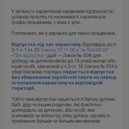
У зв’язку із карантином керівників підприємств і
установ просять по можливості переглянути
графік працівників, у яких є діти.
Розглянемо, які є варіанти для таких працівників.
Відпустка під час карантину.
Відповідно до п.
3-1 ч. 1 ст. 25
Закону 15.11.96 р. № 504/96-ВР
«Про відпустки»
(далі — Закон № 504) для
догляду за дитиною віком до 14 років матері або
іншій особі, зазначеній у ч.3 ст. 18 Закону № 504 в
обов’язковому порядку
надається відпустка
без збереження заробітної плати на період
оголошення карантину на відповідній
території.
Тобто така відпустка надається й батьку дитини,
бабі, діду чи іншим родичам, які фактично
доглядають за дитиною, або особі, яка
усиновила чи взяла під опіку дитину, одному із
прийомних батьків чи батьків-вихователів.