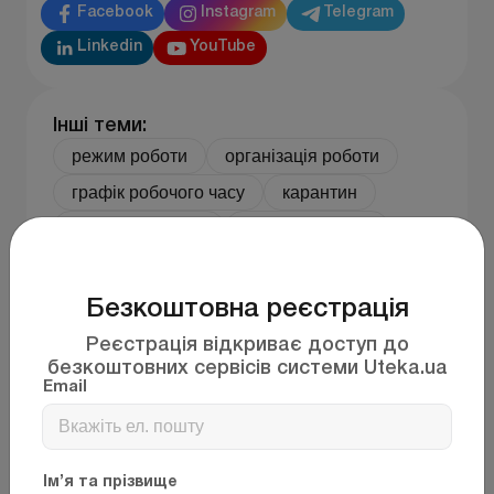
Facebook
Instagram
Telegram
Linkedin
YouTube
Інші теми:
режим роботи
організація роботи
графік робочого часу
карантин
графік відпусток
діти до 18 років
Перейти до усіх матеріалів
Безкоштовна реєстрація
Реєстрація відкриває доступ до
безкоштовних сервісів системи Uteka.ua
Зв'язані документи
Email
01 січня
1997
ПРО ВІДПУСТКИ
Ім’я та прізвище