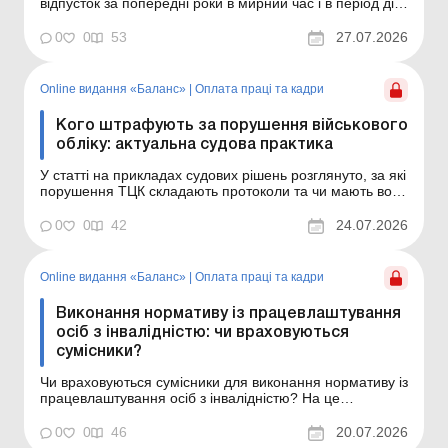
відпусток за попередні роки в мирний час і в період дії
воєнного стану. У статті ви отримаєте відповіді на такі
запитання: Які види невикористаних відпусток не
0
0
53
27.07.2026
«згорають» і можуть бути надані в наступні роки? Чи
переноситься...
Online видання «Баланс»
|
Оплата праці та кадри
Кого штрафують за порушення військового
обліку: актуальна судова практика
У статті на прикладах судових рішень розглянуто, за які
порушення ТЦК складають протоколи та чи мають вони
право накладати штраф на особу, відповідальну за
ведення військового обліку на підприємстві. Тема
0
0
42
24.07.2026
статті: Кого ТЦК можуть оштрафувати за порушення
військового обліку та коли суди скасо...
Online видання «Баланс»
|
Оплата праці та кадри
Виконання нормативу із працевлаштування
осіб з інвалідністю: чи враховуються
сумісники?
Чи враховуються сумісники для виконання нормативу із
працевлаштування осіб з інвалідністю? На це
запитання відповідає юрист. Баланс № 29 від 21 липня
2026 року Суб’єкти господарювання, які мають не
0
0
46
20.07.2026
менше 8 найманих працівників, зобов’язані виконувати