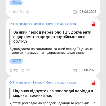
оформити лікарняний для догляду за хворою дитиною.
НОВЕ
Чи можна працювати під час відпустки для догляду за
дитиною і не втратити свої права? Як оформити вихі...
0
0
21
03.08.2026
Online видання «Баланс»
|
Оплата праці та кадри
За який період перевіряє ТЦК документи
підприємства щодо стану військового
обліку?
Відповідаємо на запитання, за який період ТЦК може
перевірити документи підприємства щодо стану
військового обліку. За який період ТЦК може перевіряти
документи з військового обліку? Як дізнатися, що
НОВЕ
підприємство включили до плану перевірок ТЦК? Які
підприємства ТЦК перевіряє щороку, а які &nda...
0
0
25
03.08.2026
Online видання «Баланс»
|
Оплата праці та кадри
Надання відпусток за попередні періоди в
мирний і воєнний час
У статті розглядаємо порядок надання та оформлення