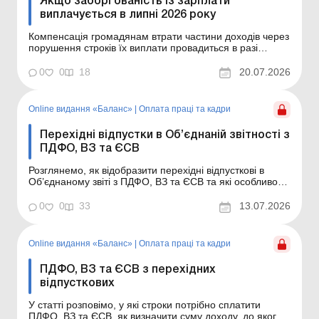
Якщо заборгованість із зарплати
виплачується в липні 2026 року
Компенсація громадянам втрати частини доходів через
порушення строків їх виплати провадиться в разі
затримки виплати доходів на один і більше
календарних місяців відповідно до Порядку,
0
0
18
20.07.2026
затвердженого постановою КМУ від 21.02.2001 № 159.
Сума компенсації обчислюється як добуток
нарахованого, але не ...
Online видання «Баланс»
|
Оплата праці та кадри
Перехідні відпустки в Об’єднаній звітності з
ПДФО, ВЗ та ЄСВ
Розглянемо, як відобразити перехідні відпусткові в
Об’єднаному звіті з ПДФО, ВЗ та ЄСВ та які особливості
мають правила їх відображення. Баланс № 28 від 14
липня 2026 року Суми відпусткових відображаються в
0
0
33
13.07.2026
розд. І основної частини Об’єднаного звіту і додатках
Д1 і 4ДФ до нього. Незваж...
Online видання «Баланс»
|
Оплата праці та кадри
ПДФО, ВЗ та ЄСВ з перехідних
відпусткових
У статті розповімо, у які строки потрібно сплатити
ПДФО, ВЗ та ЄСВ, як визначити суму доходу, до якого