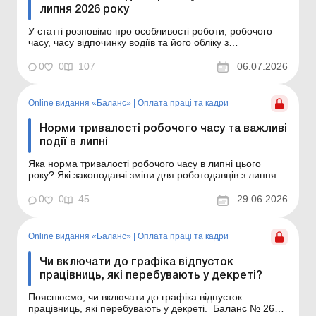
липня 2026 року
У статті розповімо про особливості роботи, робочого
часу, часу відпочинку водіїв та його обліку з
урахуванням змін, які набувають чинності з 26.07.2026.
Баланс № 27 від 7 липня 2026 року На водіїв
0
0
107
06.07.2026
автотранспортних засобів поширюються загальні
норми трудового законодавства. Проте для них
установлен...
Online видання «Баланс»
|
Оплата праці та кадри
Норми тривалості робочого часу та важливі
події в липні
Яка норма тривалості робочого часу в липні цього
року? Які законодавчі зміни для роботодавців з липня
2026 року. Баланс № 26 від 30 червня 2026 року Яка
норма тривалості робочого часу в липні 2026 року? У
0
0
45
29.06.2026
липні – 31 календарний день, з них: за 5-денного
робочого тижня – 23 роб...
Online видання «Баланс»
|
Оплата праці та кадри
Чи включати до графіка відпусток
працівниць, які перебувають у декреті?
Пояснюємо, чи включати до графіка відпусток
працівниць, які перебувають у декреті. Баланс № 26