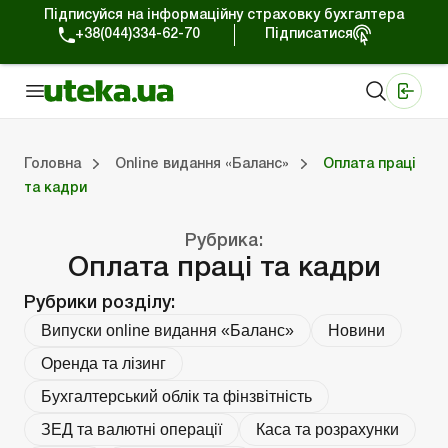
Підписуйся на інформаційну страховку бухгалтера
+38(044)334-62-70
Підписатися
Медичні КНП
Online видання «Баланс»
Online видання «Баланс-Агро»
Online бібліотека «Баланс»
Портал Баланс-Бюджет
Сервіси Баланс-Бюджет
Свiт позитива
Випуски online видання «Баланс»
Оплата праці та кадри
Каса та розрахунки
Управлінський 
Судова
Бухгалтерсь
ЗЕД та вал
Оренда та 
Головна
Online видання «Баланс»
Оплата праці
та кадри
ки
Управлінський облік
Судова практика
Бухгалтерський облік та фінзвітність
ЗЕД та валютні операції
Оренда та лізинг
Довідкова інформація
Юридичні консультації
Рубрика:
Оплата праці та кадри
Рубрики розділу:
Випуски online видання «Баланс»
Новини
Оренда та лізинг
Бухгалтерський облік та фінзвітність
ЗЕД та валютні операції
Каса та розрахунки