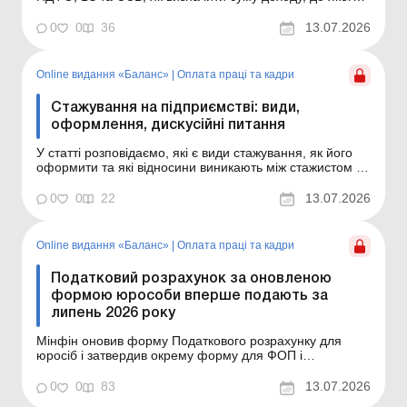
застосовується ПСП, і зарплату, яку порівнюють з
мінімальною та максимальною базою нарахування
0
0
36
13.07.2026
ЄСВ. Баланс № 28 від 14 липня 2026 року Якщо
працівник йде у відпустку, то бухгалтер має не лише
вип...
Online видання «Баланс»
|
Оплата праці та кадри
Стажування на підприємстві: види,
оформлення, дискусійні питання
У статті розповідаємо, які є види стажування, як його
оформити та які відносини виникають між стажистом і
підприємством. Баланс № 28 від 14 липня 2026 року З
метою набуття практичного досвіду здобувачі освіти
0
0
22
13.07.2026
мають право проходити стажування на підприємствах.
На яких умовах підприємство може прийм...
Online видання «Баланс»
|
Оплата праці та кадри
Податковий розрахунок за оновленою
формою юрособи вперше подають за
липень 2026 року
Мінфін оновив форму Податкового розрахунку для
юросіб і затвердив окрему форму для ФОП і
«незалежників». У формі для юросіб змін не багато,
але вони варті уваги. Тож проаналізуймо їх, щоб не
0
0
83
13.07.2026
виникли проблеми під час складання звіту за липень