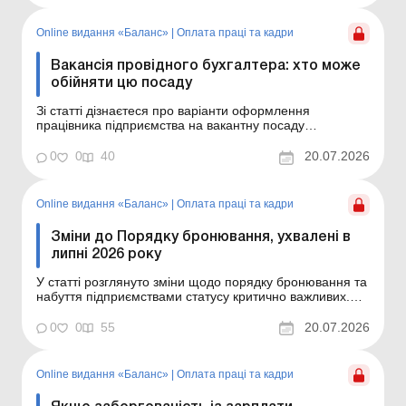
норматив робочих місць для працевла...
Online видання «Баланс»
|
Оплата праці та кадри
Вакансія провідного бухгалтера: хто може
обійняти цю посаду
Зі статті дізнаєтеся про варіанти оформлення
працівника підприємства на вакантну посаду
провідного бухгалтера. Баланс № 29 від 21 липня
2026 року Розглянемо таку ситуацію: на підприємстві є
0
0
40
20.07.2026
вакансія провідного бухгалтера, основні обов’язки за
якою – облік заробітної плати та веде...
Online видання «Баланс»
|
Оплата праці та кадри
Зміни до Порядку бронювання, ухвалені в
липні 2026 року
У статті розглянуто зміни щодо порядку бронювання та
набуття підприємствами статусу критично важливих.
Баланс № 29 від 21 липня 2026 року Ще недавно ми
розглядали зміни до Порядку бронювання, внесені
0
0
55
20.07.2026
постановою КМУ від 01.07.2026 № 692, а уряд знову
відкоригував ці документи. Тож розглянемо чергов...
Online видання «Баланс»
|
Оплата праці та кадри