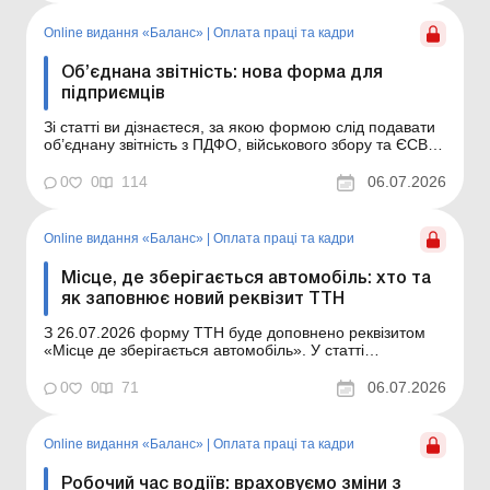
2026 року. Баланс № 28 від 14 липня 2026 ро...
Online видання «Баланс»
|
Оплата праці та кадри
Об’єднана звітність: нова форма для
підприємців
Зі статті ви дізнаєтеся, за якою формою слід подавати
об’єднану звітність з ПДФО, військового збору та ЄСВ
податковим агентам зі статусом підприємця та/або
особи, яка провадить незалежну професійну
0
0
114
06.07.2026
діяльність. Баланс № 27 від 7 липня 2026 року Для
податкових агентів – самозайнятих осіб...
Online видання «Баланс»
|
Оплата праці та кадри
Місце, де зберігається автомобіль: хто та
як заповнює новий реквізит ТТН
З 26.07.2026 форму ТТН буде доповнено реквізитом
«Місце де зберігається автомобіль». У статті
розглянуто, хто саме, у яких випадках та у який спосіб
повинен заповнювати цей новий реквізит. Баланс № 27
0
0
71
06.07.2026
від 7 липня 2026 року Місце, де зберігається
автомобіль: хто та як заповнює новий рек...
Online видання «Баланс»
|
Оплата праці та кадри
Робочий час водіїв: враховуємо зміни з