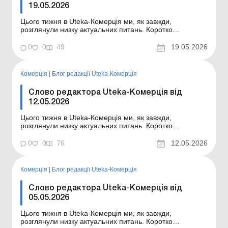
19.05.2026
Цього тижня в Uteka-Комерція ми, як завжди,
розглянули низку актуальних питань. Коротко
ознайомлю вас із темами статей, опублікованих цього
тижня в Uteka-Комерція. Шановні колеги! Коротко
0
0
49
19.05.2026
ознайомлю вас із темами статей, опублікованих цього
тижня в Uteka-Комерція. Перевірки у суб’єктів господ...
Комерція
|
Блог редакції Uteka-Комерція
Слово редактора Uteka-Комерція від
12.05.2026
Цього тижня в Uteka-Комерція ми, як завжди,
розглянули низку актуальних питань. Коротко
ознайомлю вас із темами статей, опублікованих цього
тижня в Uteka-Комерція. Шановні колеги! Коротко
0
0
76
12.05.2026
ознайомлю вас із темами статей, опублікованих цього
тижня в Uteka-Комерція. За якою формою подавати
Податковий...
Комерція
|
Блог редакції Uteka-Комерція
Слово редактора Uteka-Комерція від
05.05.2026
Цього тижня в Uteka-Комерція ми, як завжди,
розглянули низку актуальних питань. Коротко