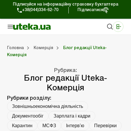
Підписуйся на інформаційну страховку бухгалтера
+38(044)334-62-70
Підписатися
Медичні КНП
Online видання «Баланс»
Online видання «Баланс-Агро»
Online бібліотека «Баланс»
Портал Баланс-Бюджет
Сервіси Баланс-Бюджет
Свiт позитива
Робота з приватними підприємцями
Господарські операції
Юридичні консультації
Спецвипуски для комерційних підприємств
Блог редакції Uteka-Комерція
Зо
Об
Сх
Головна
Комерція
Блог редакції Uteka-
Комерція
дприємцями
ації
риємств
Зовнішньоекономічна діяльність
Облік, податки та звiтнiсть
Схеми бухгалтерських проводок
Школа бухгалтера: просто про облік
Фінансовий аудит
Приватний підприєме
Інструкції для роботи
Рубрика:
Блог редакції Uteka-
Комерція
Рубрики розділу:
Зовнішньоекономічна діяльність
Документообiг
Зарплата і кадри
Карантин
МСФЗ
Інтерв'ю
Перевірки