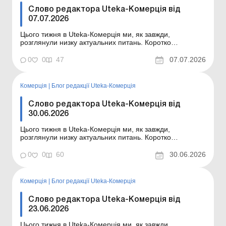
Слово редактора Uteka-Комерція від
07.07.2026
Цього тижня в Uteka-Комерція ми, як завжди,
розглянули низку актуальних питань. Коротко
ознайомлю вас із темами статей, опублікованих цього
тижня в Uteka-Комерція. Шановні колеги! Коротко
0
0
47
07.07.2026
ознайомлю вас із темами статей, опублікованих цього
тижня в Uteka-Комерція. Податковий розрахунок за
оновленою...
Комерція
|
Блог редакції Uteka-Комерція
Слово редактора Uteka-Комерція від
30.06.2026
Цього тижня в Uteka-Комерція ми, як завжди,
розглянули низку актуальних питань. Коротко
ознайомлю вас із темами статей, опублікованих цього
тижня в Uteka-Комерція. Шановні колеги! Коротко
0
0
60
30.06.2026
ознайомлю вас із темами статей, опублікованих цього
тижня в Uteka-Комерція. Як розрахувати середню
зарплату пр...
Комерція
|
Блог редакції Uteka-Комерція
Слово редактора Uteka-Комерція від
23.06.2026
Цього тижня в Uteka-Комерція ми, як завжди,