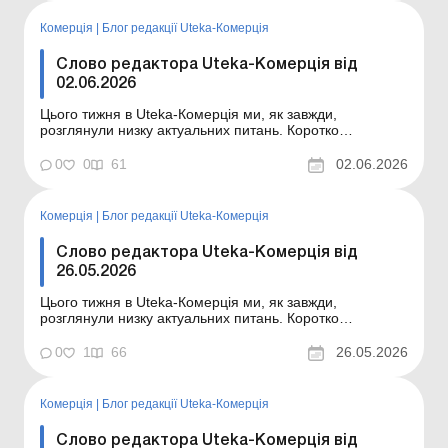
тижня в Uteka-Комерція. Перевірки щодо виконання
нормативу...
Комерція
|
Блог редакції Uteka-Комерція
Слово редактора Uteka-Комерція від
02.06.2026
Цього тижня в Uteka-Комерція ми, як завжди,
розглянули низку актуальних питань. Коротко
ознайомлю вас із темами статей, опублікованих цього
тижня в Uteka-Комерція. Шановні колеги! Коротко
0
0
61
02.06.2026
ознайомлю вас із темами статей, опублікованих цього
тижня в Uteka-Комерція. Чи можна утримати з
працівника зай...
Комерція
|
Блог редакції Uteka-Комерція
Слово редактора Uteka-Комерція від
26.05.2026
Цього тижня в Uteka-Комерція ми, як завжди,
розглянули низку актуальних питань. Коротко
ознайомлю вас із темами статей, опублікованих цього
тижня в Uteka-Комерція. Шановні колеги! Коротко
0
1
66
26.05.2026
ознайомлю вас із темами статей, опублікованих цього
тижня в Uteka-Комерція. 3 помилки контролюючого
органу та ...
Комерція
|
Блог редакції Uteka-Комерція
Слово редактора Uteka-Комерція від