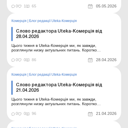
ознайомлю вас із темами статей, опублікованих цього
тижня в Uteka-Комерція. Шановні колеги! Коротко
0
1
65
05.05.2026
ознайомлю вас із темами статей, опублікованих цього
тижня в Uteka-Комерція. Податкова перевірка після
припинен...
Комерція
|
Блог редакції Uteka-Комерція
Слово редактора Uteka-Комерція від
28.04.2026
Цього тижня в Uteka-Комерція ми, як завжди,
розглянули низку актуальних питань. Коротко
ознайомлю вас із темами статей, опублікованих цього
тижня в Uteka-Комерція. Шановні колеги! Коротко
0
0
86
28.04.2026
ознайомлю вас із темами статей, опублікованих цього
тижня в Uteka-Комерція. Продаж МУК-інвестиції за
ціною, ни...
Комерція
|
Блог редакції Uteka-Комерція
Слово редактора Uteka-Комерція від
21.04.2026
Цього тижня в Uteka-Комерція ми, як завжди,
розглянули низку актуальних питань. Коротко
ознайомлю вас із темами статей, опублікованих цього
тижня в Uteka-Комерція. Шановні колеги! Коротко
0
0
96
21.04.2026
ознайомлю вас із темами статей, опублікованих цього
тижня в Uteka-Комерція. Операції з комп’ютерними
про...