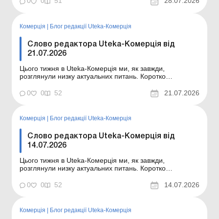
0
0
51
28.07.2026
ознайомлю вас із темами статей, опублікованих цього
тижня в Uteka-Комерція. Мін’юст затвердив примірні
ф...
Комерція
|
Блог редакції Uteka-Комерція
Слово редактора Uteka-Комерція від
21.07.2026
Цього тижня в Uteka-Комерція ми, як завжди,
розглянули низку актуальних питань. Коротко
ознайомлю вас із темами статей, опублікованих цього
тижня в Uteka-Комерція. Шановні колеги! Коротко
0
0
52
21.07.2026
ознайомлю вас із темами статей, опублікованих цього
тижня в Uteka-Комерція. Виконання нормативу із
працевлашту...
Комерція
|
Блог редакції Uteka-Комерція
Слово редактора Uteka-Комерція від
14.07.2026
Цього тижня в Uteka-Комерція ми, як завжди,
розглянули низку актуальних питань. Коротко
ознайомлю вас із темами статей, опублікованих цього
тижня в Uteka-Комерція. Шановні колеги! Коротко
0
0
52
14.07.2026
ознайомлю вас із темами статей, опублікованих цього
тижня в Uteka-Комерція. Податковий розрахунок за
оновленою...
Комерція
|
Блог редакції Uteka-Комерція