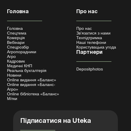
Головна
Про нас
Головна
Про нас
Спецтема
Зв'язатися з нами
Комерція
Техпідтримка
Вебінари
Наші телефони
Спецрозбір
Користувацька угода
Агропорадники
Партнери
Агро
Кадровик
Медичні КНП
Depositphotos
Реальна бухгалтерія
Новини
Online видання «Баланс»
Online видання «Баланс-
Агро»
Online бібліотека «Баланс»
Мітки
Підписатися на Uteka