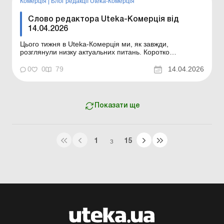
Комерція
|
Блог редакції Uteka-Комерція
Слово редактора Uteka-Комерція від
14.04.2026
Цього тижня в Uteka-Комерція ми, як завжди,
розглянули низку актуальних питань. Коротко
ознайомлю вас із темами статей, опублікованих цього
тижня в Uteka-Комерція. Шановні колеги! Коротко
0
0
79
14.04.2026
ознайомлю вас із темами статей, опублікованих цього
тижня в Uteka-Комерція. Як засвідчувати копії
документів: ...
Показати ще
1
15
З