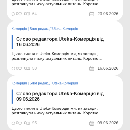
розглянули низку актуальних питань. Коротко
ознайомлю вас із темами статей, опублікованих цього
тижня в Uteka-Комерція. Шановні колеги! Коротко
0
0
64
23.06.2026
ознайомлю вас із темами статей, опублікованих цього
тижня в Uteka-Комерція. Автомобіль непридатний до
експлуат...
Комерція
|
Блог редакції Uteka-Комерція
Слово редактора Uteka-Комерція від
16.06.2026
Цього тижня в Uteka-Комерція ми, як завжди,
розглянули низку актуальних питань. Коротко
ознайомлю вас із темами статей, опублікованих цього
тижня в Uteka-Комерція. Шановні колеги! Коротко
0
0
58
16.06.2026
ознайомлю вас із темами статей, опублікованих цього
тижня в Uteka-Комерція. Перехід з КВЕД на NACE: що
та коли...
Комерція
|
Блог редакції Uteka-Комерція
Слово редактора Uteka-Комерція від
09.06.2026
Цього тижня в Uteka-Комерція ми, як завжди,
розглянули низку актуальних питань. Коротко
ознайомлю вас із темами статей, опублікованих цього
тижня в Uteka-Комерція. Шановні колеги! Коротко
0
0
95
09.06.2026
ознайомлю вас із темами статей, опублікованих цього