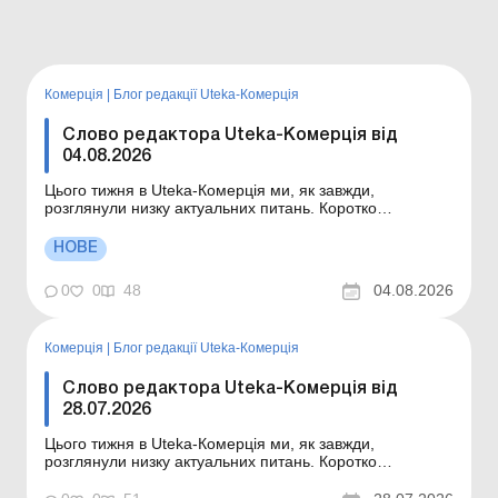
Комерція
|
Блог редакції Uteka-Комерція
Слово редактора Uteka-Комерція від
04.08.2026
Цього тижня в Uteka-Комерція ми, як завжди,
розглянули низку актуальних питань. Коротко
ознайомлю вас із темами статей, опублікованих цього
тижня в Uteka-Комерція. Шановні колеги! Коротко
НОВЕ
ознайомлю вас із темами статей, опублікованих цього
тижня в Uteka-Комерція. Ремонти та поліпшення
0
0
48
04.08.2026
основних зас...
Комерція
|
Блог редакції Uteka-Комерція
Слово редактора Uteka-Комерція від
28.07.2026
Цього тижня в Uteka-Комерція ми, як завжди,
розглянули низку актуальних питань. Коротко
ознайомлю вас із темами статей, опублікованих цього
тижня в Uteka-Комерція. Шановні колеги! Коротко