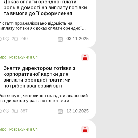
Доказ сплати орендної плати:
роль відомості на виплату готівки
та вимоги до її оформлення
У статті проаналізовано відомість на
виплату готівки як доказ сплати орендної
плати та надано рекомендації щодо її
належного оформлення. У спорах між
0
2
240
03.11.2025
фізичними особами та
сільськогосподарськими підприємствами
щодо оренди земельних ділянок ключове
Агро
|
Розрахунки в С/Г
питання часто стосується підтвердження
факту сплати о...
Зняття директором готівки з
корпоративної картки для
виплати орендної плати: чи
потрібен авансовий звіт
Розглянуто, чи повинен складати авансовий
звіт директор у разі зняття готівки з
корпоративної картки, та коли така операція
може стати оподатковуваним доходом. Чи
0
3
387
13.10.2025
повинен директор сільгосппідприємства,
який зняв готівку з корпоративної платіжної
картки для виплати орендної плати за
Агро
|
Розрахунки в С/Г
земельні ділянки,...