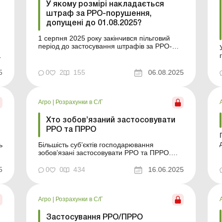
У якому розмірі накладається
штраф за РРО-порушення,
допущені до 01.08.2025?
1 серпня 2025 року закінчився пільговий
період до застосування штрафів за РРО-
порушення, допущені підприємцями –
платниками єдиного податку. Дізнайтесь, у
якому розмірі доведеться сплатити штраф,
5
0
2
155
06.08.2025
якщо порушення було допущено до цієї
дати. Штраф за РРО-порушення 01.08.2025
закінчився пільговий...
Агро
|
Розрахунки в С/Г
Хто зобов’язаний застосовувати
РРО та ПРРО
ь
Більшість суб’єктів господарювання
зобов’язані застосовувати РРО та ПРРО.
Винятки передбачено лише для підприємців
ь
– єдинників першої групи. Також обійтися
5
0
0
434
16.06.2025
без реєстраторів можна в окремих
в
випадках, прямо визначених
законодавством. Загальні правила
Агро
|
Розрахунки в С/Г
застосування РРО викладено в Зако...
Застосування РРО/ПРРО