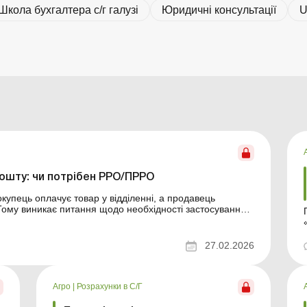
Школа бухгалтера с/г галузі
Юридичні консультації
U
ошту: чи потрібен РРО/ПРРО
упець оплачує товар у відділенні, а продавець
Тому виникає питання щодо необхідності застосування
вцю в разі післяплати формувати фіскальний чек і
27.02.2026
Агро
|
Розрахунки в С/Г