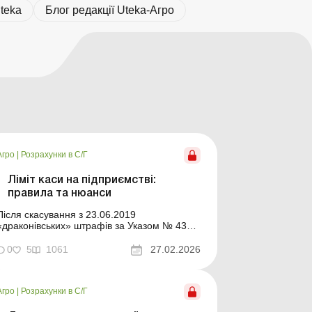
teka
Блог редакції Uteka-Агро
Агро
|
Розрахунки в С/Г
Ліміт каси на підприємстві:
правила та нюанси
Після скасування з 23.06.2019
«драконівських» штрафів за Указом № 436
тема ліміту каси ніби відійшла на другий
план, але вимоги до касової дисципліни не
0
5
1061
27.02.2026
зникли. Пояснимо, які правила
встановлення та дотримання ліміту каси й
надалі передбачає Положення № 148 та на
Агро
|
Розрахунки в С/Г
які нюанси варто звернут...