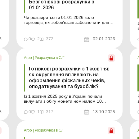
Безготівкові розрахунки з
01.01.2026
Чи розшириться з 01.01.2026 коло
торговців, які зобов’язані забезпечити для
своїх покупців можливість здійснення
безготівкових розрахунків? Як організувати
приймання безготівкових платежів?
6
0
2
372
02.01.2026
Відповіді ви знайдете у нашій статті. У статті
ми чергового разу звернемося до п. 1
постанови КМУ від 29...
Агро
|
Розрахунки в С/Г
Готівкові розрахунки з 1 жовтня:
як округлення впливають на
оформлення фіскальних чеків,
оподаткування та бухоблік?
Із 1 жовтня 2025 року в Україні почали
вилучати з обігу монети номіналом 10
копійок, тож розрахунки готівкою тепер
здійснюватимуться із округленням суми. У
5
0
1
317
13.10.2025
статті ми пояснимо, як це впливає на
фіскальні чеки, базу обкладення ПДВ,
доходи платників єдиного податку та
Агро
|
Розрахунки в С/Г
бухгалтерський облік. Із 1 жовтня ...