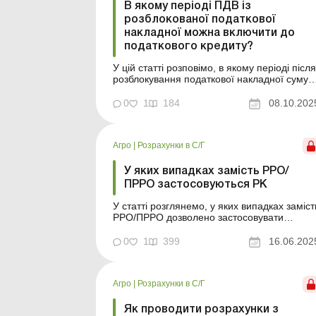
В якому періоді ПДВ із
розблокованої податкової
накладної можна включити до
податкового кредиту?
У цій статті розповімо, в якому періоді після
розблокування податкової накладної суму
ПДВ можна включити до податкового
кредиту. Реєстрація податкових накладних і
0
1
184
08.10.202
розрахунків коригування: порядок, строки,
відповідальність Реєстрація податкових
накладних і розрахунків коригування:
Агро
|
Розрахунки в С/Г
порядок, строки, в...
У яких випадках замість РРО/
ПРРО застосовуються РК
У статті розглянемо, у яких випадках заміст
РРО/ПРРО дозволено застосовувати
розрахункові книжки та КОРО. Суб’єкти
господарювання (далі – CГ), які здійснюют
0
1
399
16.06.202
розрахунки з покупцями, на підставі ст. 10
Закону від 06.07.1995 № 265/95-ВР «Про
застосування реєстраторів розрахункових
Агро
|
Розрахунки в С/Г
о...
Як проводити розрахунки з