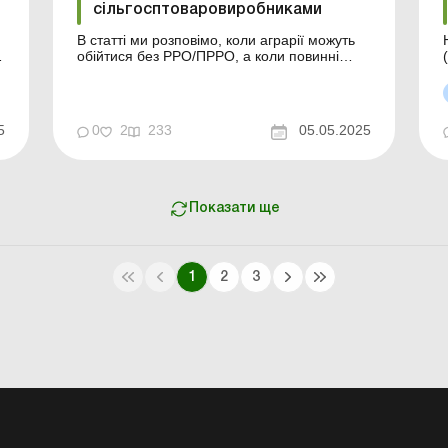
сільгосптоваровиробниками
В статті ми розповімо, коли аграрії можуть
обійтися без РРО/ПРРО, а коли повинні
видавати фіскальні чеки. Зокрема,
розглянемо загальні норми застосування
РРО/ПРРО, передбачені законодавством
винятки, порядок роботи з книгами обліку
5
0
2
233
05.05.2025
розрахункових операцій та розрахунковими
–
квитанціями, а також особли...
Показати ще
1
2
3