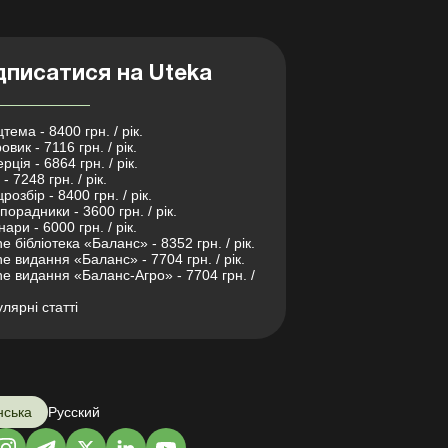
дписатися на Uteka
тема - 8400 грн. / рік.
овик - 7116 грн. / рік.
рція - 6864 грн. / рік.
- 7248 грн. / рік.
розбір - 8400 грн. / рік.
порадники - 3600 грн. / рік.
нари - 6000 грн. / рік.
ne бібліотека «Баланс» - 8352 грн. / рік.
ne видання «Баланс» - 7704 грн. / рік.
ne видання «Баланс-Агро» - 7704 грн. /
лярні статті
нська
Русский