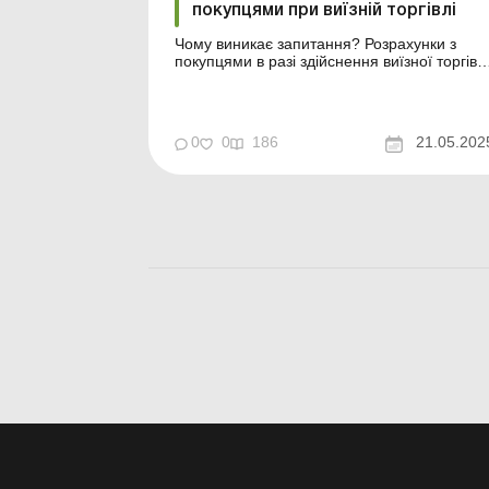
покупцями при виїзній торгівлі
Чому виникає запитання? Розрахунки з
покупцями в разі здійснення виїзної торгівлі
мають певні особливості, відмінні від
стаціонарної торгівлі, і це викликає багато
запитань на практиці. Тому в статті
розглянемо: яка торгівля вважається
0
0
186
21.05.202
виїзною; чи можна проводити готівкові
розрахунки без РРО/П...