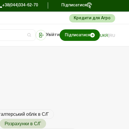
+38(044)334-62-70
Підписатися
Кредити для Агро
|
UKR
RU
Увійти
Підписатися
торі
Портал Баланс-Бюджет
алтерський облік в С/Г
Розрахунки в С/Г