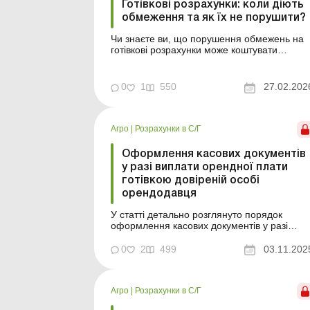
Готівкові розрахунки: коли діють
обмеження та як їх не порушити?
Чи знаєте ви, що порушення обмежень на
готівкові розрахунки може коштувати
вашому бізнесу великих штрафів? У статті
розповідаємо, які ліміти діють у разі
розрахунків готівкою, як правильно
0
1
550
27.02.202
оформити такі розрахунки та уникнути
відповідальності! Нацбанком установлено
обмеження по сумі готівкових розра...
Агро
|
Розрахунки в С/Г
Оформлення касових документів
у разі виплати орендної плати
готівкою довіреній особі
орендодавця
У статті детально розглянуто порядок
оформлення касових документів у разі
виплати орендної плати за землю фізичній
особі через її довірену особу. У
0
2
499
03.11.202
сільськогосподарській практиці нерідко
виникає ситуація, коли орендна плата за
земельний пай виплачується не самому
Агро
|
Розрахунки в С/Г
орендодавцю, а його представнику за ...