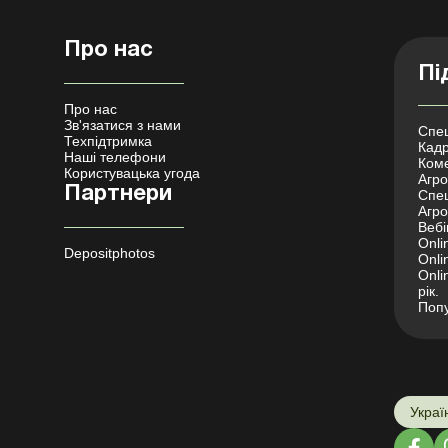
Про нас
Пі
Про нас
Зв'язатися з нами
Спец
Техпідтримка
Кадр
Наші телефони
Коме
Користувацька угода
Агро 
Партнери
Спец
Агро
Вебі
Onli
Depositphotos
Onli
Onli
рік.
Попу
Украї