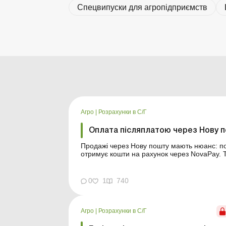
Спецвипуски для агропідприємств
Агро
|
Розрахунки в С/Г
Оплата післяплатою через Нову п
Продажі через Нову пошту мають нюанс: пок
отримує кошти на рахунок через NovaPay. 
РРО/ПРРО. Розберемося, чи потрібно прода
якою датою. Інтернет-торгівля ос...
0
1
740
Агро
|
Розрахунки в С/Г