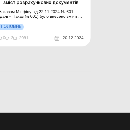
зміст розрахункових документів
Наказом Мінфіну від 22.11.2024 № 601
(далі – Наказ № 601) було внесено зміни до
Положення про форму та зміст
розрахункових документів/електронних
ГОЛОВНЕ
розрахункових документів, затвердженого
наказом Мінфіну від 21.01.2016 № 13 (далі
0
2
2091
20.12.2024
 Положення № 13). Потім, як це часто
тепер буває, на...