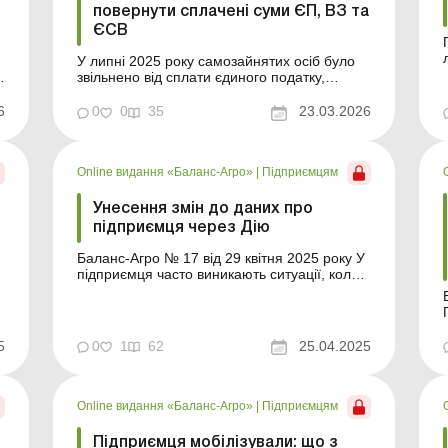
повернути сплачені суми ЄП, ВЗ та
ЄСВ
У липні 2025 року самозайнятих осіб було
звільнено від сплати єдиного податку,
військового збору та ЄСВ на весь період
їхньої військової служби (після мобілізаціїї
6
0
0
35
23.03.2026
або за контрактом). Дізнайтеся, чи можуть
мобілізовані підприємці та ФОПи-
контрактники повернути собі суми цих
Online видання «Баланс-Агро»
|
Підприємцям
платежів, сплачені рані...
м
Унесення змін до даних про
підприємця через Дію
Баланс-Агро № 17 від 29 квітня 2025 року У
підприємця часто виникають ситуації, коли
йому необхідно внести зміни до інформації
про себе, що міститься в Єдиному
П
державному реєстрі юридичних осіб,
фізичних осіб – підприємців та громадських
5
0
1
62
25.04.2025
формувань (далі – ЄДР). Найчастіше такі
о
зміни сто...
Online видання «Баланс-Агро»
|
Підприємцям
Підприємця мобілізували: що з