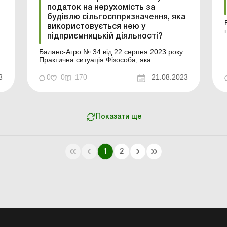
податок на нерухомість за
будівлю сільгосппризначення, яка
використовується нею у
підприємницькій діяльності?
Баланс-Агро № 34 від 22 серпня 2023 року
Практична ситуація Фізособа, яка
зареєстрована підприємцем і займається
вирощуванням сільгосппродукції, має у
3
0
0
170
21.08.2023
власності будівлю складу, яку використовує
для зберігання сільгосппродукції. Чи
повинна ця фізособа сплачувати податок на
нерухомість за склад? Ц...
Показати ще
1
2