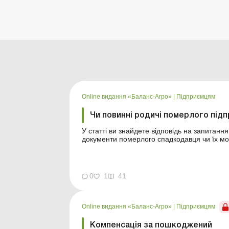
Online видання «Баланс-Агро»
|
Підприємцям
Чи повинні родичі померлого під
У статті ви знайдете відповідь на запитання
документи померлого спадкодавця чи їх мо
Ситуація. Громадянин припинив свою підприє
помер. Післ...
0
1
41
Online видання «Баланс-Агро»
|
Підприємцям
Компенсація за пошкоджений