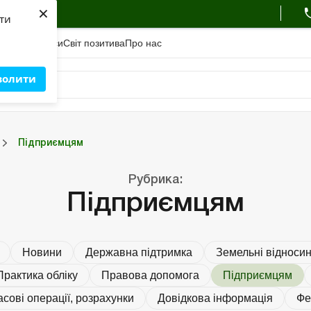
×
ухгалтера
яти
адемiя
Сервіси
Свiт позитива
Про нас
волити
Фермерським господарствам
РРО, касові операції, розрахунки
Підприємцям
Портал Баланс-Бюджет
Календар бухгалтера
Дані для розрахунків
Рубрика:
Підприємцям
Новини
Державна підтримка
Земельні відноси
Практика обліку
Правова допомога
Підприємцям
асові операції, розрахунки
Довідкова інформація
Фе