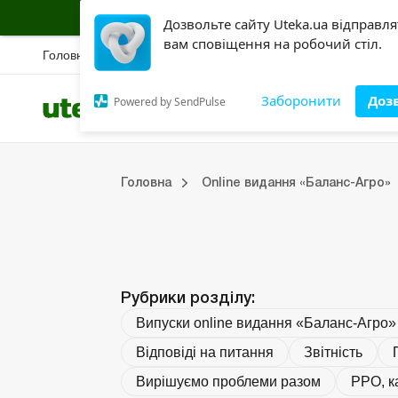
Підписуйся на інформаційну страховку б
Дозвольте сайту Uteka.ua відправл
вам сповіщення на робочий стіл.
Головна
Новини
Вебінари
Спецрозбір
Правова база
Конкурс
Ак
Заборонити
Доз
Powered by SendPulse
Всі категорії
Розділи
Online видання «Баланс»
Online видання «Баланс-Агро»
Online бібліотека «Баланс»
Портал Баланс-Бюджет
Сервіси Баланс-Бюджет
Випуски online видання «Баланс-Агро»
Вирішуємо проблеми разом
Головна
Online видання «Баланс-Агро»
Баланс-Агро»
ція
Правова допомога
Фермерським господарствам
РРО, касові операції, розрахунки
Практика обліку
Відповіді на питання
Державна підтримка
Рубрики розділу:
Випуски online видання «Баланс-Агро»
Відповіді на питання
Звітність
Вирішуємо проблеми разом
РРО, к