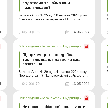
:
податками та найманими
працівниками?
Баланс-Агро № 25 від 18 червня 2024 року
У зв’язку з воєнною агресією РФ проти
України та оголошенням загальної
мобілізації на військову службу можуть бути
о
призвані фізособи, зареєстровані
4
0
0
98
14.06.2024
суб’єктами підприємницької діяльності.
о
Розглянемо, які податкові пільги
передбачено для мобілізова...
Online видання «Баланс-Агро»
|
Підприємцям
Підприємець та роздрібна
торгівля: відповідаємо на ваші
запитання
Баланс-Агро № 20 від 14 травня 2024 року
Про що стаття? Підприємці, які займаються
роздрібною торгівлею (а таких дуже багато),
часто звертаються до редакції з такими
4
0
0
70
13.05.2024
запитаннями: яку систему оподаткування
можна застосовувати та чи може це бути
перша група платників єдиного податку
Online видання «Баланс-Агро»
|
Підприємцям
(далі – ...
Чи повинна фізособа сплачувати