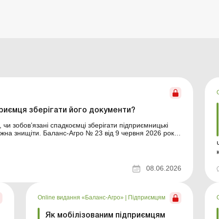
приємця зберігати його документи?
, чи зобов’язані спадкоємці зберігати підприємницькі
жна знищіти. Баланс-Агро № 23 від 9 червня 2026 року
мницьку діяльність у 2023 році, а в 2026 році він
08.06.2026
Online видання «Баланс-Агро»
|
Підприємцям
Як мобілізованим підприємцям