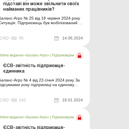
підставі він може звільнити своїх
найманих працівників?
Баланс-Агро № 25 від 18 червня 2024 року
Ситуація. Підприємець був мобілізований у
червні 2024 року. На момент отримання
повістки у нього оформлено кілька
найманих працівників, з якими укладено
0
0
95
14.06.2024
трудові договори. Наразі підприємець має
намір зареєструвати припинення
підприємницької діяльності. Запи...
Online видання «Баланс-Агро»
|
Підприємцям
ЄСВ-звітність підприємця-
єдинника
Баланс-Агро № 4 від 23 січня 2024 року За
підсумками року підприємці на єдиному
податку (далі – ЄП), крім декларації, мають
подати також звіт про суми ЄСВ, сплачені
протягом року за себе. У консультації
0
0
142
18.01.2024
розповімо, як заповнити звіт щодо ЄСВ, а
також у яких випадках підприємець може не
пл...
Online видання «Баланс-Агро»
|
Підприємцям
ЄСВ-звітність підприємця-