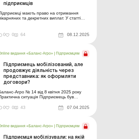
підприємців
Підприємці мають право на отримання
лікарняних та декретних виплат. У статті
розглянуто, за яких умов підприємець може
отримати допомогу з тимчасової
непрацездатності та допомогу у зв’язку з
0
0
64
08.12.2025
вагітністю та пологами, а також як
самостійно розрахувати суму таких виплат.
Баланс-Агро № 49 від 9 г...
Online видання «Баланс-Агро»
|
Підприємцям
Підприємець мобілізований, але
продовжує діяльність через
представника: як оформляти
договори?
Баланс-Агро № 14 від 8 квітня 2025 року
рактична ситуація Підприємець був
мобілізований, але продовжує вести
підприємницьку діяльність, видавши для
0
0
43
07.04.2025
цього довіреність своїй дружині. Довіреність
передбачає, зокрема, право укладати
договори від імені підприємця. У зв'язку із
Online видання «Баланс-Агро»
|
Підприємцям
цим постало запитання: я...
Підприємця мобілізували: на якій