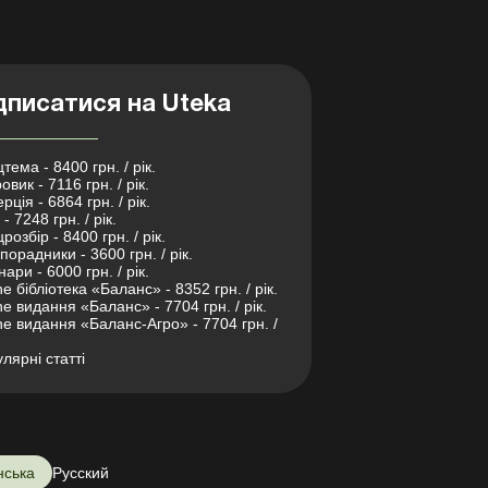
дписатися на Uteka
тема - 8400 грн. / рік.
овик - 7116 грн. / рік.
рція - 6864 грн. / рік.
- 7248 грн. / рік.
розбір - 8400 грн. / рік.
порадники - 3600 грн. / рік.
нари - 6000 грн. / рік.
ne бібліотека «Баланс» - 8352 грн. / рік.
ne видання «Баланс» - 7704 грн. / рік.
ne видання «Баланс-Агро» - 7704 грн. /
лярні статті
нська
Русский