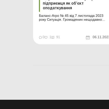
підприємця як об’єкт
оподаткування
Баланс-Агро № 45 від 7 листопада 2023
року Ситуація. Громадянин нещодавно
зареєструвався підприємцем за місцем
проживання. Йому зателефонували з
податкової і сказали, що він має терміново
подати форму № 20-ОПП, відобразивши в
0
1
91
06.11.202
ній, зокрема, інформацію про свою
квартиру. У зв’язку із цим у під...