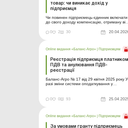
товар: чи виникає дохід у
підприємця
Чи повинен підприємець-єдинник включати
до свого доходу компенсацію, отриману від
Нової пошти за товар, пошкоджений під час
транспортування? Чи вважається така
0
2
30
20.04.202
виплата підприємницьким доходом та як
оцінити податкові наслідки? Читайте про це
у статті. Баланс-Агро № 16 від 21 квітня
Online видання «Баланс-Агро»
|
Підприємцям
2026 року Ситуац...
Реєстрація підприємця платнико
ПДВ та анулювання ПДВ-
реєстрації
Баланс-Агро № 17 від 29 квітня 2025 року У
разі зміни системи оподаткування у
підприємців часто виникає обов’язок
зареєструватися платником ПДВ або
анулювати ПДВ-реєстрацію. Але такі
0
0
93
25.04.202
операції мають певні нюанси і наслідки, пр
які слід знати. Тому в статті розповімо, коли
підприємець зобов&r...
Online видання «Баланс-Агро»
|
Підприємцям
За умовами гранту підприємець