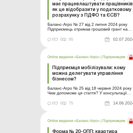
має працевлаштувати працівників
як це відобразити у податковому
розрахунку з ПДФО та ЄСВ?
Баланс-Агро № 27 від 2 липня 2024 року
Підприємець отримав грошовий грант на
розвиток власного бізнесу, за умовами яког
має працевлаштувати в себе двох
0
0
95
02.07.202
працівників. Працівники були направлені д
нього із центру зайнятості. Як відобразити
їхнє працевлаштування у Податковому
Online видання «Баланс-Агро»
|
Підприємцям
розрахунку з ПДФО та ЄСВ...
Підприємця мобілізували: кому
можна делегувати управління
бізнесом?
Баланс-Агро № 25 від 18 червня 2024 року
Чим допоможе ця стаття? У консультації
розглянемо ситуацію, коли підприємця
мобілізували, але він не бажає припиняти
0
0
75
14.06.202
підприємницьку діяльність і має намір
передати функцію з управління бізнесом
іншій особі. Складність цієї ситуації полягає
Online видання «Баланс-Агро»
|
Підприємцям
в тому, що зазвича...
Форма № 20-ОПП: квартира