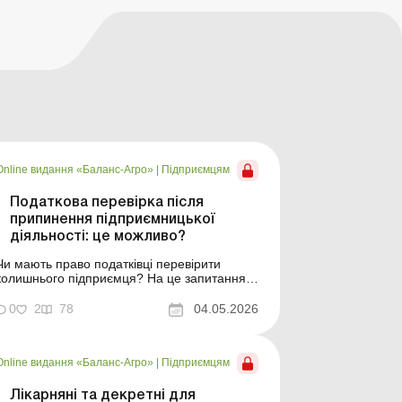
Online видання «Баланс-Агро»
|
Підприємцям
Податкова перевірка після
припинення підприємницької
діяльності: це можливо?
Чи мають право податківці перевірити
колишнього підприємця? На це запитання
відповів юрист. Баланс-Агро № 18 від 5
травня 2026 року Підприємець припинив
0
2
78
04.05.2026
свою діяльність ще в липні 2025 року, тобто
майже рік тому. Отже, для нього стало
несподіванкою отримання від податкового
Online видання «Баланс-Агро»
|
Підприємцям
органу повідомлення про...
Лікарняні та декретні для