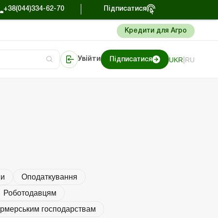
+38(044)334-62-70
Підписатися
Кредити для Агро
|
UKR
RU
Увійти
Підписатися
Портал Баланс-Бюджет
ни
Оподаткування
Роботодавцям
рмерським господарствам