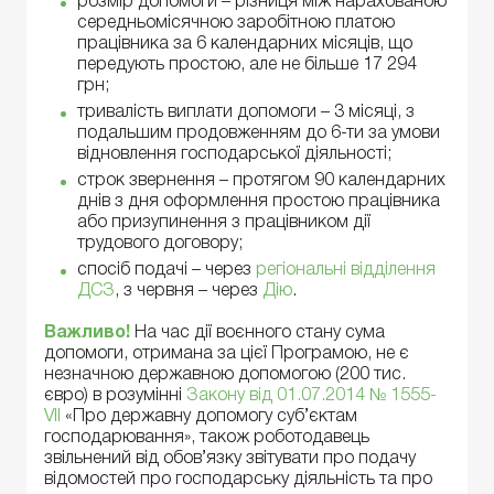
розмір допомоги – різниця між нарахованою
середньомісячною заробітною платою
працівника за 6 календарних місяців, що
передують простою, але не більше 17 294
грн;
тривалість виплати допомоги – 3 місяці, з
подальшим продовженням до 6-ти за умови
відновлення господарської діяльності;
строк звернення – протягом 90 календарних
днів з дня оформлення простою працівника
або призупинення з працівником дії
трудового договору;
спосіб подачі – через
регіональні відділення
ДСЗ
, з червня – через
Дію
.
Важливо!
На час дії воєнного стану сума
допомоги, отримана за цієї Програмою, не є
незначною державною допомогою (200 тис.
євро) в розумінні
Закону від 01.07.2014 № 1555-
VII
«Про державну допомогу суб’єктам
господарювання», також роботодавець
звільнений від обов’язку звітувати про подачу
відомостей про господарську діяльність та про