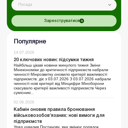
Посада
Зареєструватися
Популярне
14.07.2026
20 ключових новин: підсумки тижня
Найбільш цікаві новини минулого тижня Зміни
Мінекономіки до критичності підприємств набрали
чинності Мінрозвитку оновило критерії важливості
підприємств: діє з 03.07.2026 З 03.07.2026 набрали
чинності нові критерії від Мінцифри Міноборони
скасувало критерії важливості підприємств Через
сумісникі...
02.06.2026
Кабмін оновив правила бронювання
військовозобов’язаних: нові вимоги для
підприємств
Уряд ухвалив Постанову, яка змінює порядок