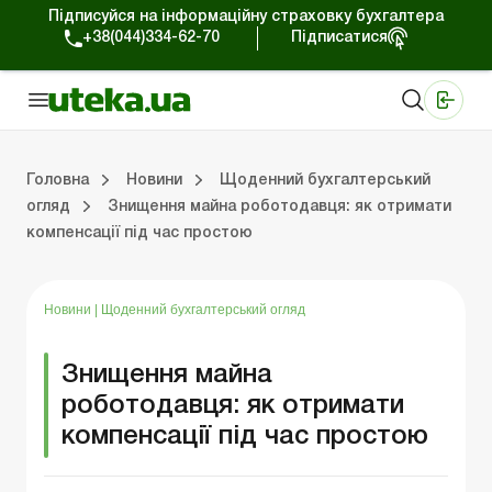
Підписуйся на інформаційну страховку бухгалтера
+38(044)334-62-70
Підписатися
Медичні КНП
Online видання «Баланс»
Online видання «Баланс-Агро»
Online бібліотека «Баланс»
Портал Баланс-Бюджет
Сервіси Баланс-Бюджет
Свiт позитива
Робота з приватними підприємцями
Господарські операції
Юридичні консультації
Спецвипуски для комерційних підприємств
Блог редакції Uteka-Комерція
Зо
Об
Сх
Головна
Новини
Щоденний бухгалтерський
огляд
Знищення майна роботодавця: як отримати
компенсації під час простою
дприємцями
ації
риємств
Зовнішньоекономічна діяльність
Облік, податки та звiтнiсть
Схеми бухгалтерських проводок
Школа бухгалтера: просто про облік
Фінансовий аудит
Приватний підприєме
Інструкції для роботи
Новини
|
Щоденний бухгалтерський огляд
Знищення майна
роботодавця: як отримати
компенсації під час простою