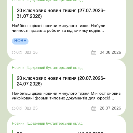
20 ключових новин тижня (27.07.2026–
31.07.2026)
Найбільш цікаві новини минулого тижня Набули
чинності правила роботи та відпочинку водіїв
Президент підписав закони про мобілізацію та воєнний
стан Для сільгосппідприємств і ФОП запроваджено нові
НОВЕ
одноразові статистичні форми З 2 серпня змінюється
порядок зарахування окремих періодів роботи до стр...
0
0
16
04.08.2026
Новини
|
Щоденний бухгалтерський огляд
20 ключових новин тижня (20.07.2026–
24.07.2026)
Найбільш цікаві новини минулого тижня Мін’юст оновив
уніфіковані форми типових документів для юросіб
Мінекономіки відкликало новину про створення
координаційного центру з організації бронювання У
0
0
25
28.07.2026
працівника виявлено статус «у розшуку»: що потрібно
знати роботодавцям Закон про ВП...
Новини
|
Щоденний бухгалтерський огляд