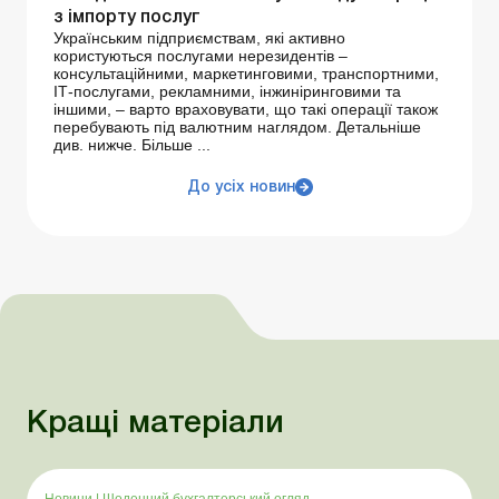
з імпорту послуг
Українським підприємствам, які активно
користуються послугами нерезидентів –
консультаційними, маркетинговими, транспортними,
ІТ-послугами, рекламними, інжиніринговими та
іншими, – варто враховувати, що такі операції також
перебувають під валютним наглядом. Детальніше
див. нижче. Більше ...
До усіх новин
Кращі матеріали
Новини
|
Щоденний бухгалтерський огляд