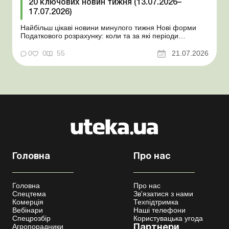
20 ключових новин тижня (13.07.2026–
17.07.2026)
Найбільш цікаві новини минулого тижня Нові форми
Податкового розрахунку: коли та за які періоди
звітувати Порядок оформлення та переоформлення
відстрочки від призову під час мобілізації удосконалено
0
0
55
21.07.2026
Кабмін утворив Координаційний центр з організації
бронювання військовозобов’язаних Верховна ...
Головна
Про нас
Головна
Про нас
Спецтема
Зв'язатися з нами
Комерція
Техпідтримка
Вебінари
Наші телефони
Спецрозбір
Користувацька угода
Агропорадники
Партнери