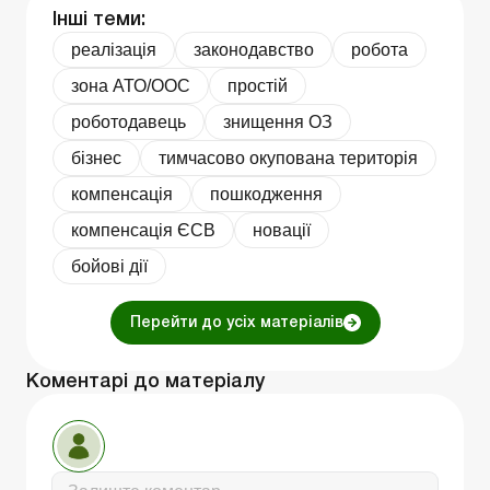
Інші теми:
реалізація
законодавство
робота
зона АТО/ООС
простій
роботодавець
знищення ОЗ
бізнес
тимчасово окупована територія
компенсація
пошкодження
компенсація ЄСВ
новації
бойові дії
Перейти до усіх матеріалів
Коментарі до матеріалу