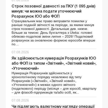
Строк позовної давності за ПКУ (1 095 днів)
минув: чи можна подати уточнюючий
Розрахунок ЮО або ФОП
Страхувальник має право виправити помилки у
раніше поданій звітності за періоди, за якими минув
строк позовної давності. Детальніше див. нижче.
Більше за темою: День бухгалтера з Uteka: головні
обліково-податкові зміни липня – 2026! Податковий
розрахунок за оновленою формою юрособи вперше
по...
07.08.2026
Як здійснюється нумерація Розрахунків ЮО
або ФОП із типом «Звітний», «Звітний новий»,
«Уточнюючий»
Нумерація Розрахунків здійснюється у
хронологічному порядку незалежно від типу
Розрахунків («Звітний», «Звітний новий»,
«Уточнюючий») в межах одного звітного
(податкового) періоду (місяця – для юросіб, кварталу
– для фізосіб-підприємців та/або осіб, як...
07.08.2026
Чи підлягають валютному нагляду операції