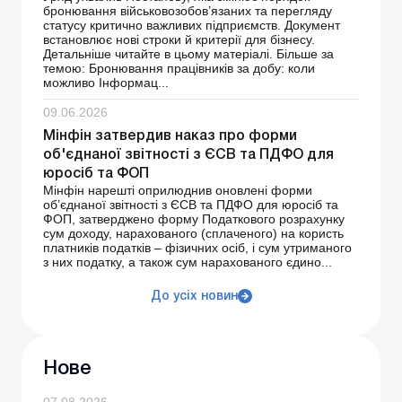
бронювання військовозобов’язаних та перегляду
статусу критично важливих підприємств. Документ
встановлює нові строки й критерії для бізнесу.
Детальніше читайте в цьому матеріалі. Більше за
темою: Бронювання працівників за добу: коли
можливо Інформац...
09.06.2026
Мінфін затвердив наказ про форми
об'єднаної звітності з ЄСВ та ПДФО для
юросіб та ФОП
Мінфін нарешті оприлюднив оновлені форми
об’єднаної звітності з ЄСВ та ПДФО для юросіб та
ФОП, затверджено форму Податкового розрахунку
сум доходу, нарахованого (сплаченого) на користь
платників податків – фізичних осіб, і сум утриманого
з них податку, а також сум нарахованого єдино...
До усіх новин
Нове
07.08.2026