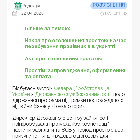
Редакція
РОЗ’ЯСНЕННЯ
22.04.2026
0
0
32
Більше за темою:
Наказ про оголошення простою на час
перебування працівників в укритті
Акт про оголошення простою
Простій: запровадження, оформлення
та оплата
Відбулась зустріч
Федерації роботодавців
України
з
Державною службою зайнятості
щодо
державної програма підтримки постраждалого
від війни бізнесу «Точка опори».
Директор Державного центру зайнятості
поінформувала про механізм компенсації
частини зарплати та ЄСВ у період простою або
призупинення дії трудового договору для