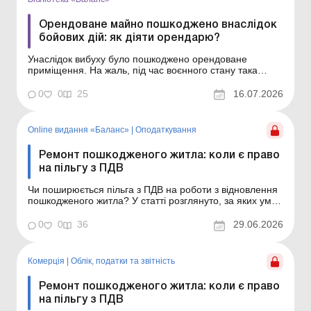
Орендоване майно пошкоджено внаслідок
бойових дій: як діяти орендарю?
Унаслідок вибуху було пошкоджено орендоване
приміщення. На жаль, під час воєнного стану така
ситуація є поширеною. У статті юристом надано
поради орендарю, як діяти в такому разі. Бібліотека
0
0
25
16.07.2026
Баланс № 13 «Оренда нерухомості: укладення
договору та облік» Ситуація. Внаслідок атаки безпіло...
Online видання «Баланс»
|
Оподаткування
Ремонт пошкодженого житла: коли є право
на пільгу з ПДВ
Чи поширюється пільга з ПДВ на роботи з відновлення
пошкодженого житла? У статті розглянуто, за яких умов
такі ремонтні роботи може бути звільнено від
оподаткування. Баланс № 26 від 30 червня 2026 року
0
0
36
29.06.2026
На жаль, пошкодження житла внаслідок ворожих
обстрілів у нашій країні – уже буденна історі...
Комерція
|
Облік, податки та звiтнiсть
Ремонт пошкодженого житла: коли є право
на пільгу з ПДВ