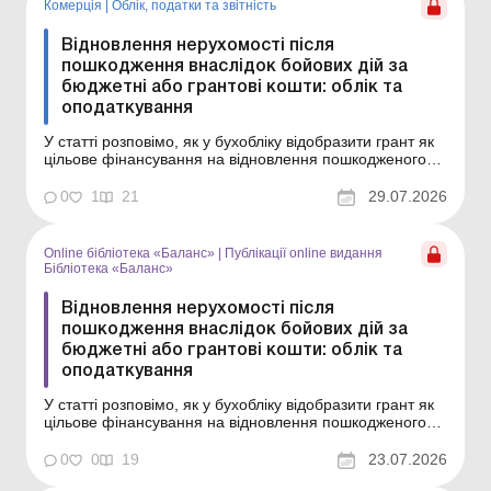
Комерція
|
Облік, податки та звiтнiсть
Відновлення нерухомості після
пошкодження внаслідок бойових дій за
бюджетні або грантові кошти: облік та
оподаткування
У статті розповімо, як у бухобліку відобразити грант як
цільове фінансування на відновлення пошкодженого
внаслідок бойових дій майна, у який момент
відображати дохід від такого фінансування та що
0
1
21
29.07.2026
робити з витратами на відновлення – включати до
витрат періоду чи капіталізувати. Основні засоби: ...
Online бібліотека «Баланс»
|
Публікації online видання
Бібліотека «Баланс»
Відновлення нерухомості після
пошкодження внаслідок бойових дій за
бюджетні або грантові кошти: облік та
оподаткування
У статті розповімо, як у бухобліку відобразити грант як
цільове фінансування на відновлення пошкодженого
внаслідок бойових дій майна, у який момент
відображати дохід від такого фінансування та що
0
0
19
23.07.2026
робити з витратами на відновлення – включати до