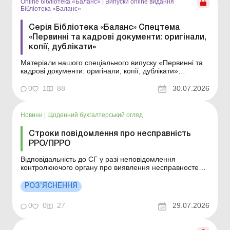
Online бібліотека «Баланс»
|
Випуски online видання
Бібліотека «Баланс»
Серія Бібліотека «Баланс» Спецтема
«Первинні та кадрові документи: оригінали,
копії, дублікати»
Матеріали нашого спеціального випуску «Первинні та
кадрові документи: оригінали, копії, дублікати»
допоможуть вам розібратися у цих правилах. Тут ми
докладно розповіли, у чому полягає різниця між
0
1
88
30.07.2026
оригіналами, копіями та дублікатами документів, у яких
випадках вони можуть застосовуватис...
Новини
|
Щоденний бухгалтерський огляд
Строки повідомлення про несправність
РРО/ПРРО
Відповідальність до СГ у разі неповідомлення
контролюючого органу про виявлення несправностей
РРО та/або ПРРО, а також пошкодження засобів
контролю не передбачено. Деталі див. нижче. Більше
РОЗ’ЯСНЕННЯ
за темою: Післяплата від NovaРay та застосування
РРО/ПРРО: рішення Верховного Суду Місце
0
0
27
29.07.2026
провадження діяльно...