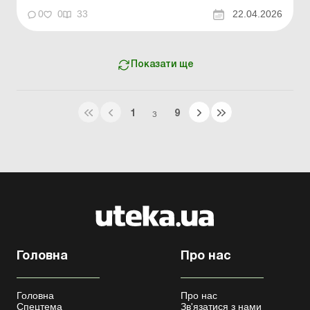
перебування працівників в укритті Акт про оголошення
0
0
33
22.04.2026
прост...
Показати ще
1
9
З
Головна
Про нас
Головна
Про нас
Спецтема
Зв'язатися з нами