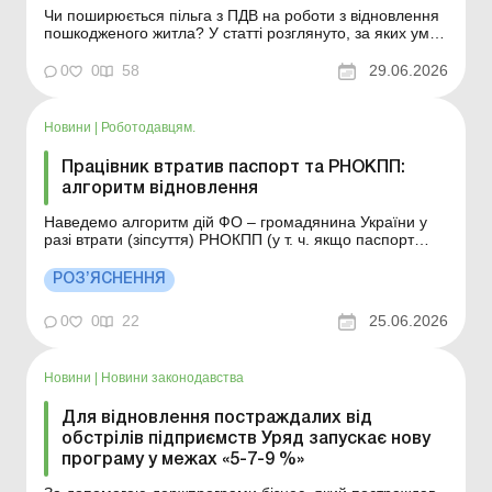
Чи поширюється пільга з ПДВ на роботи з відновлення
пошкодженого житла? У статті розглянуто, за яких умов
такі ремонтні роботи може бути звільнено від
оподаткування. Основні засоби: ремонти,
0
0
58
29.06.2026
модернізація, реконструкція та відновлення Основні
засоби: ремонти, модернізація, реконструкція та
відновлен...
Новини
|
Роботодавцям.
Працівник втратив паспорт та РНОКПП:
алгоритм відновлення
Наведемо алгоритм дій ФО – громадянина України у
разі втрати (зіпсуття) РНОКПП (у т. ч. якщо паспорт
громадянина України також втрачено). Більше за
темою: Коли та як подати декларацію про майновий
РОЗ’ЯСНЕННЯ
стан і доходи Який алгоритм дій ФО – громадянина
України у разі втрати (зіпсуття) РНОКПП (...
0
0
22
25.06.2026
Новини
|
Новини законодавства
Для відновлення постраждалих від
обстрілів підприємств Уряд запускає нову
програму у межах «5-7-9 %»