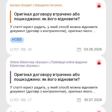
Баланс-Бюджет
|
Юридичні питання.
Оригінал договору втрачено або
пошкоджено: як його відновити?
У статті юрист радить, у який спосіб можна відновити
документ (договір з контрагентом), оригінал якого
втрачено або пошкоджено. Оригінали документів
суб’єкта господарювання може бути втрачено або
НОВЕ
пошкоджено з будь-яких причин: стихійне лихо, бойові
дії, інші форс-мажорні обставини, недбале ст...
0
0
26
03.08.2026
Online бібліотека «Баланс»
|
Публікації online видання
Бібліотека «Баланс»
Оригінал договору втрачено або
пошкоджено: як його відновити?
У статті юрист радить, у який спосіб можна відновити
документ (договір з контрагентом), оригінал якого
втрачено або пошкоджено. Серія Бібліотека «Баланс»
Спецтема «Первинні та кадрові документи: оригінали,
0
0
17
30.07.2026
копії, дублікати» Оригінали документів суб’єкта
господарювання...