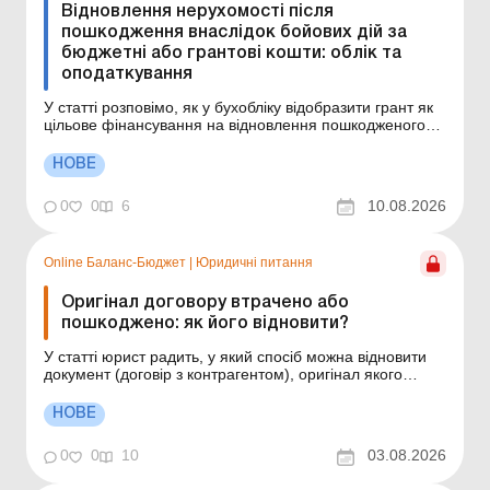
Відновлення нерухомості після
пошкодження внаслідок бойових дій за
бюджетні або грантові кошти: облік та
оподаткування
У статті розповімо, як у бухобліку відобразити грант як
цільове фінансування на відновлення пошкодженого
внаслідок бойових дій майна, у який момент
відображати дохід від такого фінансування та що
НОВЕ
робити з витратами на відновлення – включати до
витрат періоду чи капіталізувати. Ситуація. По т...
0
0
6
10.08.2026
Online Баланс-Бюджет
|
Юридичні питання
Оригінал договору втрачено або
пошкоджено: як його відновити?
У статті юрист радить, у який спосіб можна відновити
документ (договір з контрагентом), оригінал якого
втрачено або пошкоджено. Баланс-Бюджет № 31 від 4
серпня 2026 року Оригінали документів суб’єкта
НОВЕ
господарювання може бути втрачено або пошкоджено
з будь-яких причин: стихійне лихо, бойові д...
0
0
10
03.08.2026