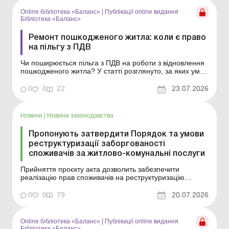
витрат періоду чи капіталізувати. Бібліотека Бал...
Online бібліотека «Баланс»
|
Публікації online видання
Бібліотека «Баланс»
Ремонт пошкодженого житла: коли є право
на пільгу з ПДВ
Чи поширюється пільга з ПДВ на роботи з відновлення
пошкодженого житла? У статті розглянуто, за яких умов
такі ремонтні роботи може бути звільнено від
оподаткування. Бібліотека Баланс № 14 «Основні
0
0
22
23.07.2026
засоби: ремонти, модернізація, реконструкція та
відновлення» На жаль, пошкодження житла ...
Новини
|
Новини законодавства
Пропонують затвердити Порядок та умови
реструктуризації заборгованості
споживачів за житлово-комунальні послуги
Прийняття проєкту акта дозволить забезпечити
реалізацію прав споживачів на реструктуризацію
заборгованості за спожиті житлово-комунальні послуги,
враховуючи їх інтереси та визначаючи особливості, що
0
0
79
20.07.2026
виникли в період воєнного стану в Україні. Більше за
темою: Як оформити ПН на компенсацію вартості к...
Online бібліотека «Баланс»
|
Публікації online видання
Бібліотека «Баланс»