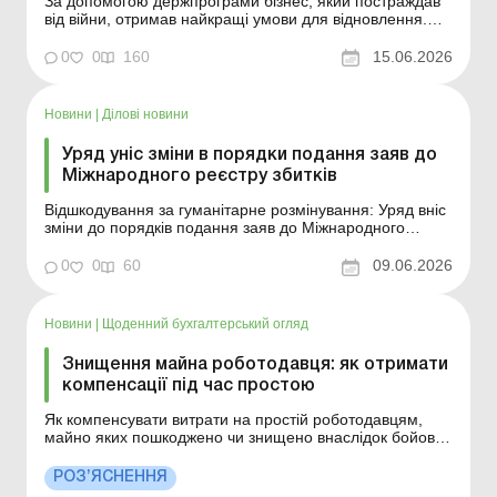
За допомогою держпрограми бізнес, який постраждав
від війни, отримав найкращі умови для відновлення.
Ставка 0,1 % у перші два роки допоможе компаніям
швидше відновлювати майно, повертатися до роботи
0
0
160
15.06.2026
та зберігати робочі місця. Деталі див. нижче. Більше за
темою: Доступні кредити «5-7-9»:...
Новини
|
Ділові новини
Уряд уніс зміни в порядки подання заяв до
Міжнародного реєстру збитків
Відшкодування за гуманітарне розмінування: Уряд вніс
зміни до порядків подання заяв до Міжнародного
реєстру збитків. Більше за темою: Компенсація бізнесу
за знищене чи пошкоджене внаслідок війни майно – з
0
0
60
09.06.2026
01.01.2026 Орендоване майно пошкоджено внаслідок
бойових дій: як діяти орендарю? Фізичн...
Новини
|
Щоденний бухгалтерський огляд
Знищення майна роботодавця: як отримати
компенсації під час простою
Як компенсувати витрати на простій роботодавцям,
майно яких пошкоджено чи знищено внаслідок бойових
дій, терористичних актів або диверсій, спричинених
збройною агресією рф проти України. Більше за
РОЗ’ЯСНЕННЯ
темою: Наказ про оголошення простою на час