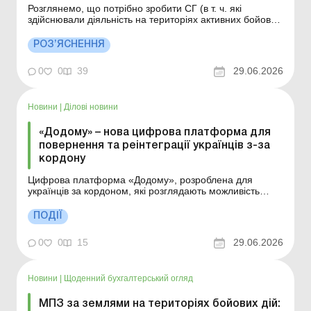
Розглянемо, що потрібно зробити СГ (в т. ч. які
здійснювали діяльність на територіях активних бойових
дій або на тимчасово окупованих рф територіях
України), офіси яких зруйновані і відповідно всі архіви,
РОЗ’ЯСНЕННЯ
всі первинні документи протягом трьох місяців
неможливо буде відновити. Більше за темою: Відно...
0
0
39
29.06.2026
Новини
|
Ділові новини
«Додому» – нова цифрова платформа для
повернення та реінтеграції українців з-за
кордону
Цифрова платформа «Додому», розроблена для
українців за кордоном, які розглядають можливість
повернення до України, розпочала роботу у тестовому
режимі. Більше за темою: Вагітність працівниці за
ПОДІЇ
кордоном: дії роботодавця Які дії роботодавця в разі
неповернення заброньованого працівника...
0
0
15
29.06.2026
Новини
|
Щоденний бухгалтерський огляд
МПЗ за землями на територіях бойових дій: