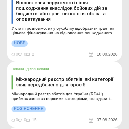
Відновлення нерухомості після
пошкодження внаслідок бойових дій за
бюджетні або грантові кошти: облік та
оподаткування
У статті розповімо, як у бухобліку відобразити грант як
цільове фінансування на відновлення пошкодженого
внаслідок бойових дій майна, у який момент
відображати дохід від такого фінансування та що
НОВЕ
робити з витратами на відновлення – включати до
витрат періоду чи капіталізувати. Ситуація. По т...
0
0
2
10.08.2026
Новини
|
Ділові новини
Міжнародний реєстр збитків: які категорії
заяв передбачено для юросіб
Міжнародний реєстр збитків для України (RD4U)
приймає заяви за першими категоріями, які відкриті
для юридичних осіб, держави та територіальних
громад. Більше за темою: Відновлення нерухомості
РОЗ’ЯСНЕННЯ
після пошкодження внаслідок бойових дій за бюджетні
або грантові кошти: облік та оподаткування
0
0
15
07.08.2026
Компенсація...