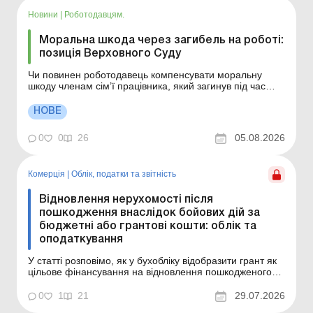
Новини
|
Роботодавцям.
Моральна шкода через загибель на роботі:
позиція Верховного Суду
Чи повинен роботодавець компенсувати моральну
шкоду членам сім’ї працівника, який загинув під час
виконання трудових обов’язків унаслідок ракетного
обстрілу? Верховний Суд сформував важливу правову
НОВЕ
позицію з цього питання. Більше за темою: Стягнення
матеріальної шкоди із працівника чере...
0
0
26
05.08.2026
Комерція
|
Облік, податки та звiтнiсть
Відновлення нерухомості після
пошкодження внаслідок бойових дій за
бюджетні або грантові кошти: облік та
оподаткування
У статті розповімо, як у бухобліку відобразити грант як
цільове фінансування на відновлення пошкодженого
внаслідок бойових дій майна, у який момент
відображати дохід від такого фінансування та що
0
1
21
29.07.2026
робити з витратами на відновлення – включати до