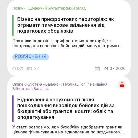
витрат періоду чи капіталізувати. Основні засоби: ...
Новини
|
Щоденний бухгалтерський огляд
Бізнес на прифронтових територіях: як
отримати тимчасове звільнення від
податкових обов’язків
Платники податків із прифронтових територій, які
постраждали внаслідок бойових дій, можуть отримати
тимчасове звільнення від виконання податкових
обов’язків. Деталі див. нижче. Більше за темою:
РОЗ’ЯСНЕННЯ
Орендоване майно пошкоджено внаслідок бойових дій:
як діяти орендарю? Чи можна отримати статус під...
0
0
27
24.07.2026
Online бібліотека «Баланс»
|
Публікації online видання
Бібліотека «Баланс»
Відновлення нерухомості після
пошкодження внаслідок бойових дій за
бюджетні або грантові кошти: облік та
оподаткування
У статті розповімо, як у бухобліку відобразити грант як
цільове фінансування на відновлення пошкодженого
внаслідок бойових дій майна, у який момент