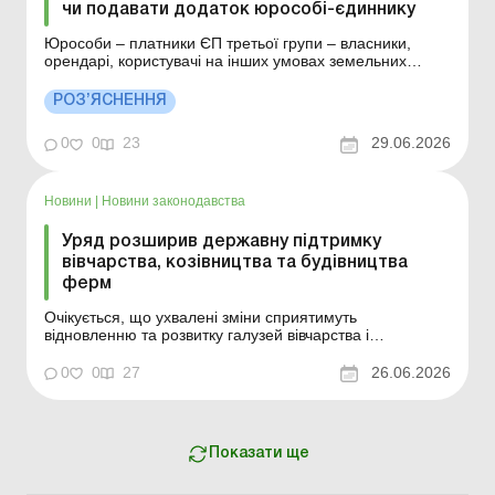
чи подавати додаток юрособі-єдиннику
Юрособи – платники ЄП третьої групи – власники,
орендарі, користувачі на інших умовах земельних
ділянок, віднесених до сільгоспугідь, розташованих на
територіях активних бойових дій або на тимчасово
РОЗ’ЯСНЕННЯ
окупованих рф, які включені до Переліку територій, не
визначають МПЗ за період із першого...
0
0
23
29.06.2026
Новини
|
Новини законодавства
Уряд розширив державну підтримку
вівчарства, козівництва та будівництва
ферм
Очікується, що ухвалені зміни сприятимуть
відновленню та розвитку галузей вівчарства і
козівництва, здешевлять придбання племінних тварин
та інвестиції у відповідну виробничу інфраструктуру, а
0
0
27
26.06.2026
також посилять підтримку підприємств, які
продовжують працювати після релокації з територій,
що постраждали...
Показати ще