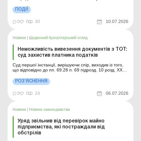
господарювання пошкоджено або знищено внаслідок
бойових дій: що відомо стосовно компенсації та
ПОДІЇ
відшкодування збитків? Уряд удосконалив механізм
отримання компенсації за пошкоджене або знище...
0
0
30
10.07.2026
Новини
|
Щоденний бухгалтерський огляд
Неможливість вивезення документів з ТОТ:
суд захистив платника податків
Суд першої інстанції, вирішуючи спір, виходив із того,
що відповідно до пп. 69.28 п. 69 підрозд. 10 розд. ХХ
ПКУ до платників податків/податкових агентів, які
провадили діяльність на територіях активних бойових
РОЗ’ЯСНЕННЯ
дій або на тимчасово окупованих територіях України і
не можуть пред’явити первинні ...
0
0
24
06.07.2026
Новини
|
Новини законодавства
Уряд звільнив від перевірок майно
підприємства, які постраждали від
обстрілів