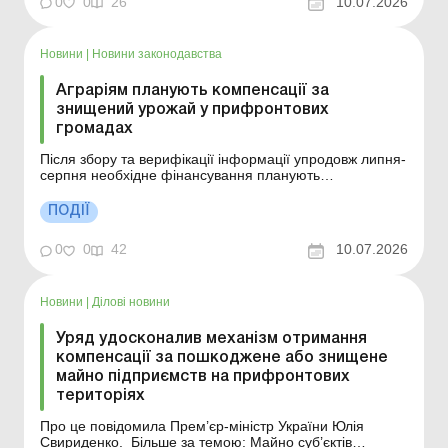
0
0
26
10.07.2026
Новини
|
Новини законодавства
Аграріям планують компенсації за
знищений урожай у прифронтових
громадах
Після збору та верифікації інформації упродовж липня-
серпня необхідне фінансування планують
передбачити в держбюджеті на 2027 рік, а виплати
здійснити вже у І кварталі наступного року. Більше за
ПОДІЇ
темою: Загибель посівів: документування, облік, ПДВ та
компенсація збитків Чи нараховується ПДВ у разі ...
0
0
42
10.07.2026
Новини
|
Ділові новини
Уряд удосконалив механізм отримання
компенсації за пошкоджене або знищене
майно підприємств на прифронтових
територіях
Про це повідомила Прем’єр-міністр України Юлія
Свириденко. Більше за темою: Майно суб’єктів