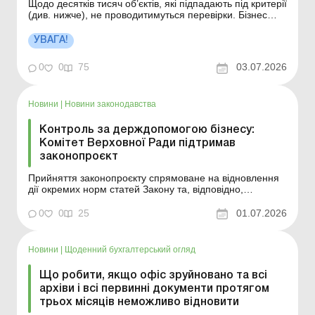
Щодо десятків тисяч об’єктів, які підпадають під критерії
(див. нижче), не проводитимуться перевірки. Бізнес
зможе зосередитись на відновленні, а не на
проходженні контрольних процедур. Водночас
УВАГА!
держконтроль зберігається там, де йдеться про життя
та здоров’я людей, захист довкілля, безпе...
0
0
75
03.07.2026
Новини
|
Новини законодавства
Контроль за держдопомогою бізнесу:
Комітет Верховної Ради підтримав
законопроєкт
Прийняття законопроєкту спрямоване на відновлення
дії окремих норм статей Закону та, відповідно,
контролю за допустимістю державної допомоги,
удосконалення проведення моніторингу державної
0
0
25
01.07.2026
допомоги суб’єктам господарювання, здійснення
контролю за допустимістю такої допомоги для
конкуренції, за...
Новини
|
Щоденний бухгалтерський огляд
Що робити, якщо офіс зруйновано та всі
архіви і всі первинні документи протягом
трьох місяців неможливо відновити