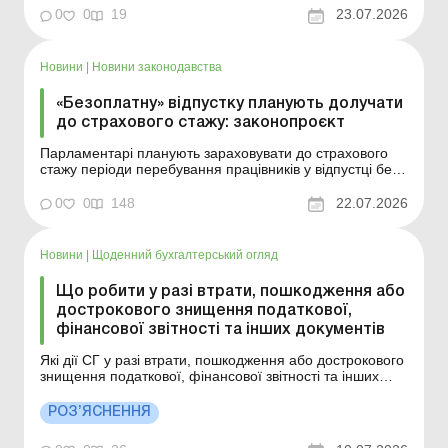
відображати дохід від такого фінансування та що
0
0
19
23.07.2026
робити з витратами на відновлення – включати до
витрат періоду чи капіталізувати. Бібліотека Бал...
Новини
|
Новини законодавства
«Безоплатну» відпустку планують долучати
до страхового стажу: законопроєкт
Парламентарі планують зараховувати до страхового
стажу періоди перебування працівників у відпустці без
збереження заробітної плати у зв’язку з евакуацією із
територій бойових дій. Законопроєкт знаходиться на
0
0
148
22.07.2026
ознайомленні у Верховній Раді. Більше за темою:
Відпустка без збереження зарплати: як...
Новини
|
Щоденний бухгалтерський огляд
Що робити у разі втрати, пошкодження або
дострокового знищення податкової,
фінансової звітності та інших документів
Які дії СГ у разі втрати, пошкодження або дострокового
знищення податкової, фінансової звітності та інших
документів, пов’язаних з обчисленням і сплатою
податків і зборів (крім платників податків, які провадили
РОЗ’ЯСНЕННЯ
діяльність на територіях активних бойових дій або на
тимчасово окупованих російсько...