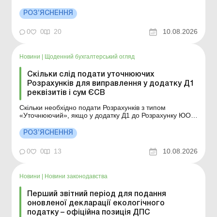
складає Податкову декларацію з податку на прибуток
підприємств та яку базову (основну) ставку податку на
РОЗ’ЯСНЕННЯ
прибуток зазначає у рядку 06 Декларації, якщо в у ІІІ
кварталі 2026 року втратив статус...
0
0
20
10.08.2026
Новини
|
Щоденний бухгалтерський огляд
Скільки слід подати уточнюючих
Розрахунків для виправлення у додатку Д1
реквізитів і сум ЄСВ
Скільки необхідно подати Розрахунків з типом
«Уточнюючий», якщо у додатку Д1 до Розрахунку ЮО
або додатку ФІЗ-Д1 до Розрахунку ФОП/НПД одночасно
уточнюються реквізити та суми нарахованого єдиного
РОЗ’ЯСНЕННЯ
внеску стосовно застрахованих осіб? Більше за темою:
Квартальна форма Податкового розрахунк...
0
0
13
10.08.2026
Новини
|
Новини законодавства
Перший звітний період для подання
оновленої декларації екологічного
податку – офіційна позиція ДПС