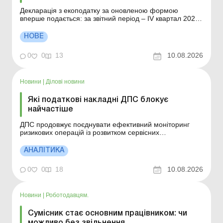
Декларація з екоподатку за оновленою формою
вперше подається: за звітний період – ІV квартал 2026
року; за самостійного виправлення помилок,
допущених за минулі податкові (звітні) періоди, – з
НОВЕ
01.01.2027. Більше за темою: Чи треба сплачувати
екологічний податок за тимчасове зберігання в...
0
0
13
10.08.2026
Новини
|
Ділові новини
Які податкові накладні ДПС блокує
найчастіше
ДПС продовжує поєднувати ефективний моніторинг
ризикових операцій із розвитком сервісних
інструментів, що допомагають сумлінному бізнесу
уникати помилок та безперешкодно реєструвати
АНАЛІТИКА
податкові накладні. Більше за темою: ПН: реєстрація в
ЄРПН, блокування, штрафи Розблокування податкових
0
0
18
10.08.2026
накладних/ро...
Новини
|
Роботодавцям.
Сумісник стає основним працівником: чи
можливо без звільнення