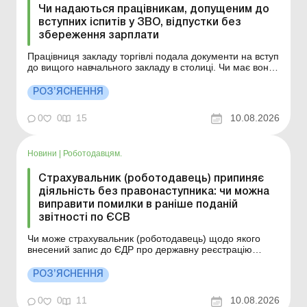
Чи надаються працівникам, допущеним до
вступних іспитів у ЗВО, відпустки без
збереження зарплати
Працівниця закладу торгівлі подала документи на вступ
до вищого навчального закладу в столиці. Чи має вона
право на відпустку для складання вступних іспитів?
Більше за темою: Чи має право працівник брати
РОЗ’ЯСНЕННЯ
відпустку без збереження зарплати кілька разів
протягом року? Чи можна надати дві різні відпус...
0
0
15
10.08.2026
Новини
|
Роботодавцям.
Страхувальник (роботодавець) припиняє
діяльність без правонаступника: чи можна
виправити помилки в раніше поданій
звітності по ЄСВ
Чи може страхувальник (роботодавець) щодо якого
внесений запис до ЄДР про державну реєстрацію
припинення без правонаступника, виправити помилки
в раніше поданій звітності по єдиному внеску? Більше
РОЗ’ЯСНЕННЯ
за темою: Об’єднана звітність з ПДФО, ВЗ та ЄСВ:
заповнення, виправлення помилок та аналіз найпо...
0
0
11
10.08.2026