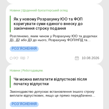
Новини
|
Щоденний бухгалтерський огляд
Як у новому Розрахунку ЮО та ФОП
коригувати суми єдиного внеску до
закінчення строку подання
Розглянемо, яким чином у Розрахунку ЮО та додатках
Д1, Д2 або Д3 до нього, Розрахунку ФОП/НПД та
додатку ФІЗ-Д1 до нього з типами форм «Звітний
новий» провести коригування сум ЄСВ у зв’язку з
РОЗ’ЯСНЕННЯ
виправленням помилок до закінчення строку подання.
Більше за темою: Об’єднана звітн...
0
0
7
10.08.2026
Новини
|
Роботодавцям.
Чи можна виплатити відпусткові після
початку відпустки
Законодавство допускає встановлення іншого строку
виплати відпусткових, якщо це прямо передбачено
трудовим або колективним договором. Детальніше див.
нижче. Більше за темою: Відпустка та відпусткові
РОЗ’ЯСНЕННЯ
суміснику Чи можна у період воєнного стану