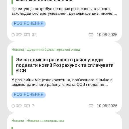
Ця ситуація потребує не нових роз’яснень, а чіткого
законодавчого врегулювання. Детальніше див. нижче.
Більше за темою: Чи може сумісник працювати на
основному місці та за сумісництвом повний робочий
РОЗ’ЯСНЕННЯ
день? Звільнення сумісника в разі прийняття основного
працівника: чи можливо Чи можна прийн...
0
0
32
10.08.2026
Новини
|
Щоденний бухгалтерський огляд
Зміна адміністративного району: куди
подавати новий Розрахунок та сплачувати
ЄСВ
У разі зміни місцезнаходження, пов’язаного зі зміною
адміністративного району, сплата ЄСВ і подання
Розрахунку здійснюється за новим місцем обліку. Деталі
див. нижче. Більше за темою: Квартальна форма
РОЗ’ЯСНЕННЯ
Податкового розрахунку для ФОП Податковий
розрахунок за оновленою формою юрособи вперше
0
0
7
10.08.2026
под...
Новини
|
Новини законодавства