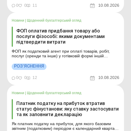
виплачувати відпусткові після закінчення відпустки? Чи
0
0
11
10.08.2026
о...
Новини
|
Щоденний бухгалтерський огляд
ФОП оплатив придбання товару або
послуги фізособі: якими документами
підтвердити витрати
ФОП як податковий агент при оплаті товарів, робіт,
послуг (оренди та інше) у готівковій формі іншій
фізичній особі – продавцю (виконавцю робіт, послуг),
що не зареєстрована як самозайнята особа, може
РОЗ’ЯСНЕННЯ
підтвердити понесені витрати договорами та актами
закупки (виконаних робіт, наданих послуг), с...
0
0
12
10.08.2026
Новини
|
Щоденний бухгалтерський огляд
Платник податку на прибуток втратив
статус фінустанови: яку ставку застосувати
та як заповнити декларацію
Як платник податку на прибуток, для якого базовим
звітним (податковим) періодом є календарний квартал,