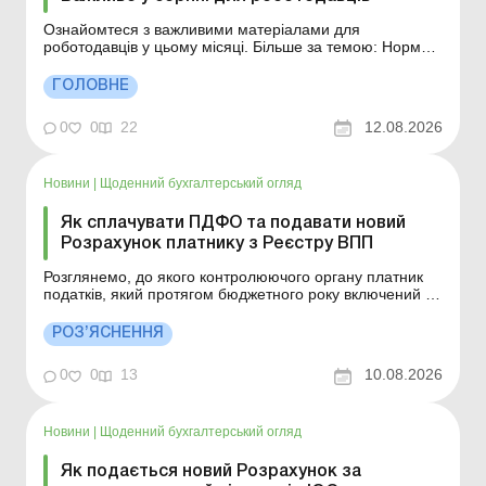
Ознайомтеся з важливими матеріалами для
роботодавців у цьому місяці. Більше за темою: Норми
тривалості робочого часу на 2026 рік Відповідальність
за порушення законодавства про працю
ГОЛОВНЕ
Неоподатковувані розміри доходів, які залежать від
МЗП та ПМ Також може бути корисним: Важливе у с...
0
0
22
12.08.2026
Новини
|
Щоденний бухгалтерський огляд
Як сплачувати ПДФО та подавати новий
Розрахунок платнику з Реєстру ВПП
Розглянемо, до якого контролюючого органу платник
податків, який протягом бюджетного року включений до
Реєстру великих платників податків, сплачує ПДФО та
подає Розрахунок ЮО. Більше за темою: Квартальна
РОЗ’ЯСНЕННЯ
форма Податкового розрахунку для ФОП Податковий
розрахунок за оновленою формою юрособи вперше ...
0
0
13
10.08.2026
Новини
|
Щоденний бухгалтерський огляд
Як подається новий Розрахунок за