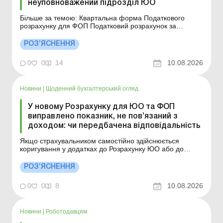
неуповноважений підрозділ ЮО
Більше за темою: Квартальна форма Податкового
розрахунку для ФОП Податковий розрахунок за
оновленою формою юрособи вперше подають за
липень 2026 року Яким чином подається Розрахунок
РОЗ’ЯСНЕННЯ
ЮО та додаток 4ДФ до нього за відокремлений
підрозділ, не уповноважений нараховувати, утримувати
0
0
14
10.08.2026
і сплачувати (перер...
Новини
|
Щоденний бухгалтерський огляд
У новому Розрахунку для ЮО та ФОП
виправлено показник, не пов’язаний з
доходом: чи передбачена відповідальність
Якщо страхувальником самостійно здійснюється
коригування у додатках до Розрахунку ЮО або до
Розрахунку ФОП/НПД недостовірних відомостей по
застрахованій особі, що не стосуються сум
РОЗ’ЯСНЕННЯ
нарахованої зарплати/доходу та сум ЄСВ, які
використовуються в Держреєстрі, то фінсанкції та
0
0
8
10.08.2026
адмінвідповідальність за п...
Новини
|
Роботодавцям.