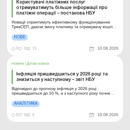
Користувачі платіжних послуг
отримуватимуть більше інформації про
платіжні операції – постанова НБУ
Новації сприятимуть ефективному функціонуванню
ТрекСЕП, даючи змогу платнику та отримувачу коштів
відстежувати проходження платежу за всім ланцюгом
виконання платіжної операції. Більше за темою: Зміни
НОВЕ
у порядку проведення платіжних операцій надавачами
платіжних послуг, зокрема Nova Pay Розрахунки ...
0
0
15
10.08.2026
Новини
|
Ділові новини
Інфляція пришвидшиться у 2026 році та
знизиться у наступному – звіт НБУ
Відповідно до прогнозу інфляція у 2026 році
пришвидшиться до 10 %, а з наступного року почне
знижуватися: до 6,9% наприкінці 2027 року та до 5 % у
2028 році. Економіка цього року зросте на 1,8 %, а у
АНАЛІТИКА
2027–2028 роках – на близько 3 % на рік. Детальніше
див. нижче. Більше за темою: Зведен...
0
0
6
10.08.2026