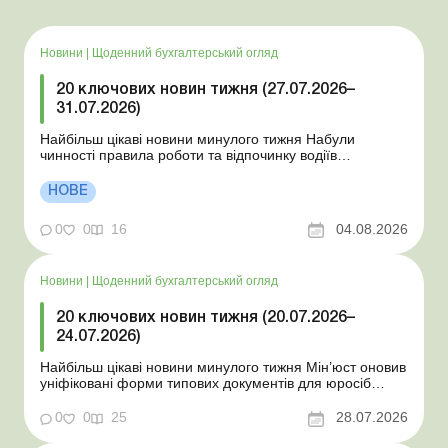
Новини
|
Щоденний бухгалтерський огляд
20 ключових новин тижня (27.07.2026–
31.07.2026)
Найбільш цікаві новини минулого тижня Набули
чинності правила роботи та відпочинку водіїв
Президент підписав закони про мобілізацію та воєнний
стан Для сільгосппідприємств і ФОП запроваджено нові
НОВЕ
одноразові статистичні форми З 2 серпня змінюється
порядок зарахування окремих періодів роботи до стр...
0
0
16
04.08.2026
Новини
|
Щоденний бухгалтерський огляд
20 ключових новин тижня (20.07.2026–
24.07.2026)
Найбільш цікаві новини минулого тижня Мін’юст оновив
уніфіковані форми типових документів для юросіб
Мінекономіки відкликало новину про створення
координаційного центру з організації бронювання У
0
0
25
28.07.2026
працівника виявлено статус «у розшуку»: що потрібно
знати роботодавцям Закон про ВП...