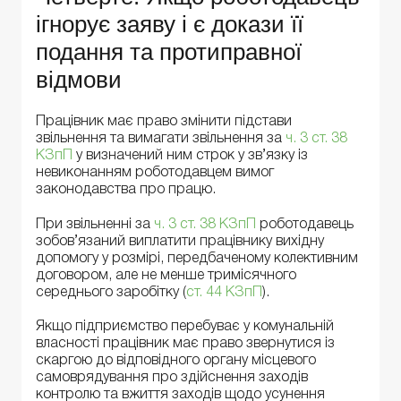
ігнорує заяву і є докази її
подання та протиправної
відмови
Працівник має право змінити підстави
звільнення та вимагати звільнення за
ч. 3 ст. 38
КЗпП
у визначений ним строк у зв’язку із
невиконанням роботодавцем вимог
законодавства про працю.
При звільненні за
ч. 3 ст. 38 КЗпП
роботодавець
зобов’язаний виплатити працівнику вихідну
допомогу у розмірі, передбаченому колективним
договором, але не менше тримісячного
середнього заробітку (
ст. 44 КЗпП
).
Якщо підприємство перебуває у комунальній
власності працівник має право звернутися із
скаргою до відповідного органу місцевого
самоврядування про здійснення заходів
контролю та вжиття заходів щодо усунення