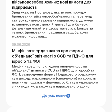
військовозобов’язаних: нові вимоги для
підприємств
Уряд ухвалив Постанову, яка змінює порядок
бронювання військовозобов’язаних та перегляду
статусу критично важливих підприємств. Документ
встановлює нові строки й критерії для бізнесу.
Детальніше читайте в цьому матеріалі. Більше за
темою: Бронювання працівників за добу: коли
можливо Інформац...
09.06.2026
Мінфін затвердив наказ про форми
об'єднаної звітності з ЄСВ та ПДФО для
юросіб та ФОП
Мінфін нарешті оприлюднив оновлені форми
об’єднаної звітності з ЄСВ та ПДФО для юросіб та
ФОП, затверджено форму Податкового розрахунку
сум доходу, нарахованого (сплаченого) на користь
платників податків – фізичних осіб, і сум утриманого
з них податку, а також сум нарахованого єдино...
До усіх новин