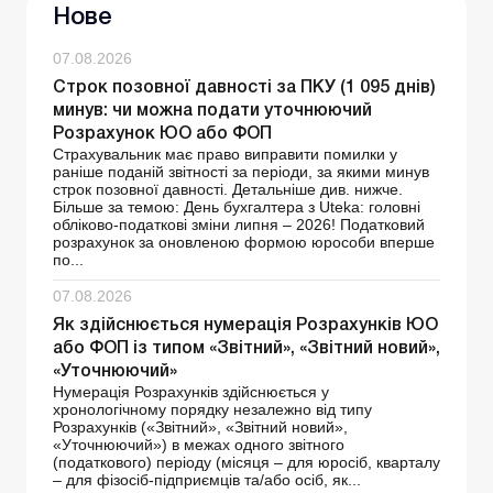
Нове
07.08.2026
Строк позовної давності за ПКУ (1 095 днів)
минув: чи можна подати уточнюючий
Розрахунок ЮО або ФОП
Страхувальник має право виправити помилки у
раніше поданій звітності за періоди, за якими минув
строк позовної давності. Детальніше див. нижче.
Більше за темою: День бухгалтера з Uteka: головні
обліково-податкові зміни липня – 2026! Податковий
розрахунок за оновленою формою юрособи вперше
по...
07.08.2026
Як здійснюється нумерація Розрахунків ЮО
або ФОП із типом «Звітний», «Звітний новий»,
«Уточнюючий»
Нумерація Розрахунків здійснюється у
хронологічному порядку незалежно від типу
Розрахунків («Звітний», «Звітний новий»,
«Уточнюючий») в межах одного звітного
(податкового) періоду (місяця – для юросіб, кварталу
– для фізосіб-підприємців та/або осіб, як...