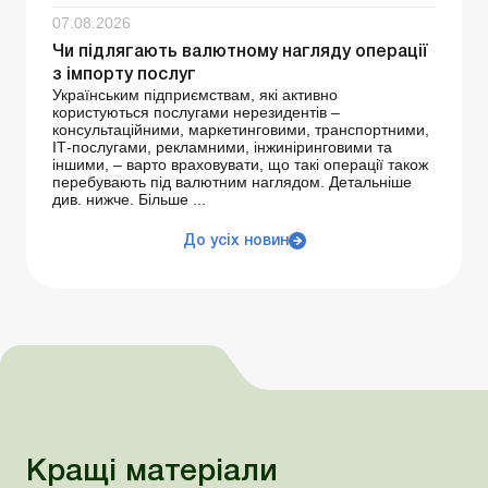
07.08.2026
Чи підлягають валютному нагляду операції
з імпорту послуг
Українським підприємствам, які активно
користуються послугами нерезидентів –
консультаційними, маркетинговими, транспортними,
ІТ-послугами, рекламними, інжиніринговими та
іншими, – варто враховувати, що такі операції також
перебувають під валютним наглядом. Детальніше
див. нижче. Більше ...
До усіх новин
Кращі матеріали