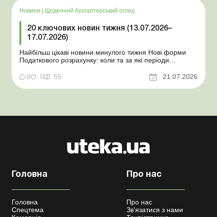
Новини
|
Щоденний бухгалтерський огляд
20 ключових новин тижня (13.07.2026–
17.07.2026)
Найбільш цікаві новини минулого тижня Нові форми
Податкового розрахунку: коли та за які періоди
звітувати Порядок оформлення та переоформлення
відстрочки від призову під час мобілізації удосконалено
0
0
55
21.07.2026
Кабмін утворив Координаційний центр з організації
бронювання військовозобов’язаних Верховна ...
Головна
Про нас
Головна
Про нас
Спецтема
Зв'язатися з нами