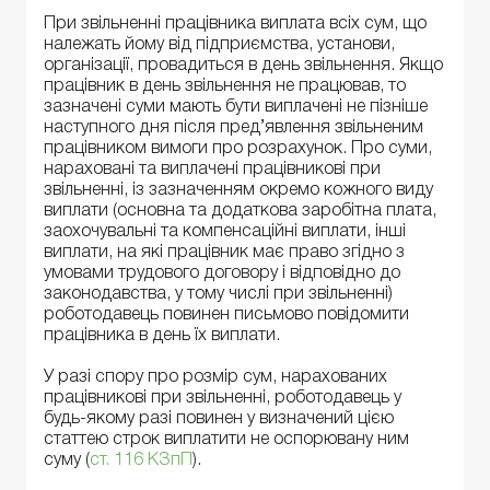
При звільненні працівника виплата всіх сум, що
належать йому від підприємства, установи,
організації, провадиться в день звільнення. Якщо
працівник в день звільнення не працював, то
зазначені суми мають бути виплачені не пізніше
наступного дня після пред’явлення звільненим
працівником вимоги про розрахунок. Про суми,
нараховані та виплачені працівникові при
звільненні, із зазначенням окремо кожного виду
виплати (основна та додаткова заробітна плата,
заохочувальні та компенсаційні виплати, інші
виплати, на які працівник має право згідно з
умовами трудового договору і відповідно до
законодавства, у тому числі при звільненні)
роботодавець повинен письмово повідомити
працівника в день їх виплати.
У разі спору про розмір сум, нарахованих
працівникові при звільненні, роботодавець у
будь-якому разі повинен у визначений цією
статтею строк виплатити не оспорювану ним
суму (
ст. 116 КЗпП
).