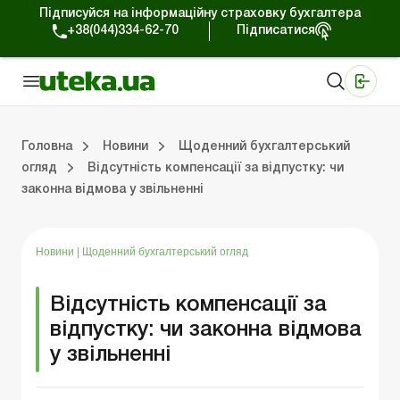
Підписуйся на інформаційну страховку бухгалтера
+38(044)334-62-70
Підписатися
Медичні КНП
Online видання «Баланс»
Online видання «Баланс-Агро»
Online бібліотека «Баланс»
Портал Баланс-Бюджет
Сервіси Баланс-Бюджет
Свiт позитива
Робота з приватними підприємцями
Господарські операції
Юридичні консультації
Спецвипуски для комерційних підприємств
Блог редакції Uteka-Комерція
Зо
Об
Сх
Головна
Новини
Щоденний бухгалтерський
огляд
Відсутність компенсації за відпустку: чи
законна відмова у звільненні
дприємцями
ації
риємств
Зовнішньоекономічна діяльність
Облік, податки та звiтнiсть
Схеми бухгалтерських проводок
Школа бухгалтера: просто про облік
Фінансовий аудит
Приватний підприєме
Інструкції для роботи
Новини
|
Щоденний бухгалтерський огляд
Відсутність компенсації за
відпустку: чи законна відмова
у звільненні