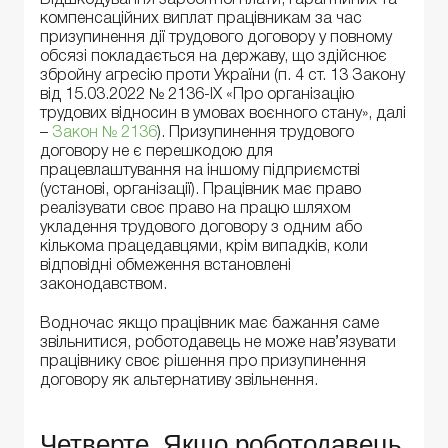
Відшкодування заробітної плати, гарантійних та
компенсаційних виплат працівникам за час
призупинення дії трудового договору у повному
обсязі покладається на державу, що здійснює
збройну агресію проти України (п. 4 ст. 13 Закону
від 15.03.2022 № 2136-IX «Про організацію
трудових відносин в умовах воєнного стану», далі
–
Закон № 2136
). Призупинення трудового
договору не є перешкодою для
працевлаштування на іншому підприємстві
(установі, організації). Працівник має право
реалізувати своє право на працю шляхом
укладення трудового договору з одним або
кількома працедавцями, крім випадків, коли
відповідні обмеження встановлені
законодавством.
Водночас якщо працівник має бажання саме
звільнитися, роботодавець не може нав’язувати
працівнику своє рішення про призупинення
договору як альтернативу звільнення.
Четверте. Якщо роботодавець