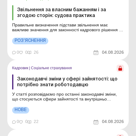
Звільнення за власним бажанням і за
згодою сторін: судова практика
Правильне визначення підстави звільнення має
важливе значення для законності кадрового рішення та
захисту трудових прав працівника. Детальніше див.
нижче. Більше за темою: Прийняття та звільнення
РОЗ’ЯСНЕННЯ
працівників, які порушили правила військового обліку
Звільнення працівника, який хворіє більш як чотир...
0
0
26
04.08.2026
Кадровик
|
Соціальне страхування
Законодавчі зміни у сфері зайнятості: що
потрібно знати роботодавцю
У статті розповідаємо про останні законодавчі зміни,
що стосуються сфери зайнятості та внутрішньо
переміщених осіб. Коли новий Закон про ВПО почне
діяти і що зміниться першочергово? Чи потрібно
НОВЕ
працівникам-ВПО терміново міняти довідку на новий
витяг? Як зміниться порядок звільнення ВПО, якщо
0
0
22
04.08.2026
немо...