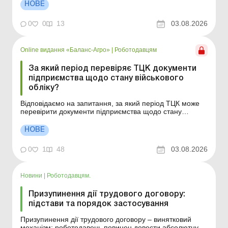
оформити лікарняний для догляду за хворою дитиною.
НОВЕ
Чи можна працювати під час відпустки для догляду за
дитиною і не втратити свої права? Як оформити вихі...
0
0
13
03.08.2026
Online видання «Баланс-Агро»
|
Роботодавцям
За який період перевіряє ТЦК документи
підприємства щодо стану військового
обліку?
Відповідаємо на запитання, за який період ТЦК може
перевірити документи підприємства щодо стану
військового обліку. За який період ТЦК може перевіряти
документи з військового обліку? Як дізнатися, що
НОВЕ
підприємство включили до плану перевірок ТЦК? Які
підприємства ТЦК перевіряє щороку, а які &nda...
0
1
48
03.08.2026
Новини
|
Роботодавцям.
Призупинення дії трудового договору:
підстави та порядок застосування
Призупинення дії трудового договору – винятковий
механізм; роботодавець повинен довести абсолютну