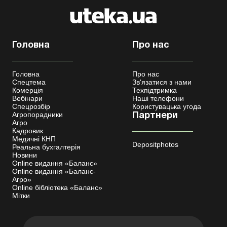
Головна
Про нас
Головна
Про нас
Спецтема
Зв'язатися з нами
Комерція
Техпідтримка
Вебінари
Наші телефони
Спецрозбір
Користувацька угода
Агропорадники
Партнери
Агро
Кадровик
Медичні КНП
Depositphotos
Реальна бухгалтерія
Новини
Online видання «Баланс»
Online видання «Баланс-
Агро»
Online бібліотека «Баланс»
Мітки