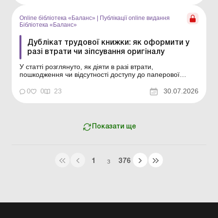
вихідних; 6-денного – 26 робочих...
Online бібліотека «Баланс»
|
Публікації online видання
Бібліотека «Баланс»
Дублікат трудової книжки: як оформити у
разі втрати чи зіпсування оригіналу
У статті розглянуто, як діяти в разі втрати,
пошкодження чи відсутності доступу до паперової
трудової книжки та як оформити її дублікат Серія
Бібліотека «Баланс» Спецтема «Первинні та кадрові
0
0
23
30.07.2026
документи: оригінали, копії, дублікати» Зараз облік
трудової діяльності найманих п...
Показати ще
1
376
З