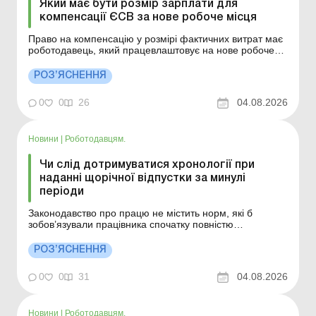
Який має бути розмір зарплати для
компенсації ЄСВ за нове робоче місця
Право на компенсацію у розмірі фактичних витрат має
роботодавець, який працевлаштовує на нове робоче
місце строком не менше ніж на два роки за
направленням центру зайнятості зареєстрованих
РОЗ’ЯСНЕННЯ
безробітних із забезпеченням зарплати у розмірі
щонайменше трьох мінімальних заробітних плат..
0
0
26
04.08.2026
Деталі див. нижч...
Новини
|
Роботодавцям.
Чи слід дотримуватися хронології при
наданні щорічної відпустки за минулі
періоди
Законодавство про працю не містить норм, які б
зобов’язували працівника спочатку повністю
«відгуляти» всі дні за минулі роки, перш ніж брати
відпустку за поточний рік. Щорічні відпустки можуть
РОЗ’ЯСНЕННЯ
надаватися як за минулі періоди, так і за поточний
робочий рік у будь-якій послідовн...
0
0
31
04.08.2026
Новини
|
Роботодавцям.