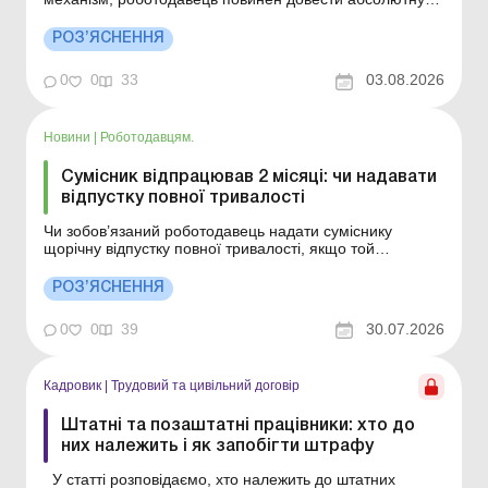
неможливість надати роботу; працівник також повинен
бути об’єктивно позбавлений можливості виконувати
РОЗ’ЯСНЕННЯ
роботу; якщо ці умови не доведені – роботодавець
ризикує не лише програти суд, а й...
0
0
33
03.08.2026
Новини
|
Роботодавцям.
Сумісник відпрацював 2 місяці: чи надавати
відпустку повної тривалості
Чи зобов’язаний роботодавець надати суміснику
щорічну відпустку повної тривалості, якщо той
відпрацював лише 2 місяці, але йде у відпустку за
основним місцем роботи? Більше за темою: Звільнення
РОЗ’ЯСНЕННЯ
сумісника в разі прийняття основного працівника: чи
можливо Розрахунок лікарняних для сумісників: ...
0
0
39
30.07.2026
Кадровик
|
Трудовий та цивільний договір
Штатні та позаштатні працівники: хто до
них належить і як запобігти штрафу
У статті розповідаємо, хто належить до штатних