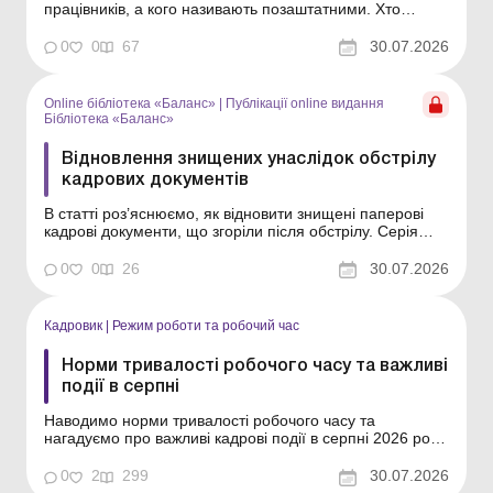
працівників, а кого називають позаштатними. Хто
вважається штатним працівником і чому це важливо?
Чи є сумісник штатним працівником? Кого не
0
0
67
30.07.2026
включають до облікової кількості штатних працівників?
Чому не варто використовувати термін «по...
Online бібліотека «Баланс»
|
Публікації online видання
Бібліотека «Баланс»
Відновлення знищених унаслідок обстрілу
кадрових документів
В статті роз’яснюємо, як відновити знищені паперові
кадрові документи, що згоріли після обстрілу. Серія
Бібліотека «Баланс» Спецтема «Первинні та кадрові
документи: оригінали, копії, дублікати» Війна, на жаль,
0
0
26
30.07.2026
триває. А внаслідок обстрілів і руйнувань відбувається
втр...
Кадровик
|
Режим роботи та робочий час
Норми тривалості робочого часу та важливі
події в серпні
Наводимо норми тривалості робочого часу та
нагадуємо про важливі кадрові події в серпні 2026 року.
Яка норма тривалості робочого часу в серпні 2026
року? У серпні – 31 календарний день, з них: за 5-
0
2
299
30.07.2026
денного робочого тижня – 21 робочий день та 10