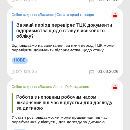
Online видання «Баланс»
|
Оплата праці та кадри
За який період перевіряє ТЦК документи
підприємства щодо стану військового
обліку?
Відповідаємо на запитання, за який період ТЦК може
перевірити документи підприємства щодо стану
військового обліку. За який період ТЦК може перевіряти
документи з військового обліку? Як дізнатися, що
НОВЕ
підприємство включили до плану перевірок ТЦК? Які
підприємства ТЦК перевіряє щороку, а які &nda...
0
0
25
03.08.2026
Online видання «Баланс-Агро»
|
Роботодавцям
Робота з неповним робочим часом і
лікарняний під час відпустки для догляду
за дитиною
У статті розповідаємо, чи може працівниця під час
перебування у відпустці для догляду за дитиною
працювати на умовах неповного робочого часу й