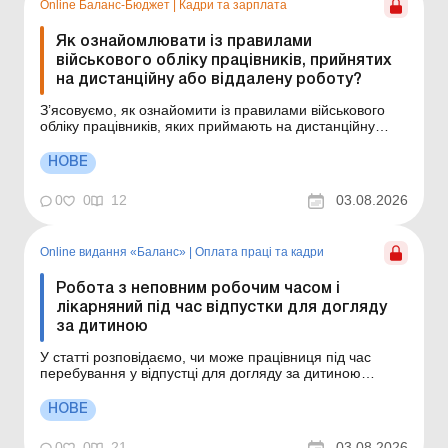
Online Баланс-Бюджет
|
Кадри та зарплата
Як ознайомлювати із правилами
військового обліку працівників, прийнятих
на дистанційну або віддалену роботу?
З’ясовуємо, як ознайомити із правилами військового
обліку працівників, яких приймають на дистанційну
роботу. Як ознайомити з Правилами військового обліку
працівника, який працює дистанційно? Чи достатньо
НОВЕ
просто надіслати Правила військового обліку
електронною поштою? Що потрібно передбачи...
0
0
12
03.08.2026
Online видання «Баланс»
|
Оплата праці та кадри
Робота з неповним робочим часом і
лікарняний під час відпустки для догляду
за дитиною
У статті розповідаємо, чи може працівниця під час
перебування у відпустці для догляду за дитиною
працювати на умовах неповного робочого часу й
оформити лікарняний для догляду за хворою дитиною.
НОВЕ
Чи можна працювати під час відпустки для догляду за
дитиною і не втратити свої права? Як оформити вихі...
0
0
21
03.08.2026