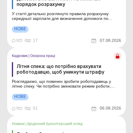
порядок розрахунку
У статті детально розглянуто правила розрахунку
середньої зарплати для визначення допомоги по
вагітності та пологах та звернено увагу на важливі
нюанси. Як визначити розрахунковий період для
НОВЕ
декретних, якщо працівниця працює менше року?
Помилка з розрахунковим періодом може коштувати
0
0
17
07.08.2026
підприємству ...
Кадровик
|
Охорона праці
Літня спека: що потрібно врахувати
роботодавцю, щоб уникнути штрафу
Розглядаємо, що повинен зробити роботодавець у
літню спеку. Чи потрібно змінювати режим роботи,
якщо температура перевищує +30 °C? Як оформити
наказ про додаткові перерви в літню спеку? Які заходи
НОВЕ
роботодавець має забезпечити працівникам у спекотні
дні? Коли працівника потрібно перевести на ...
0
0
51
06.08.2026
Новини
|
Щоденний бухгалтерський огляд