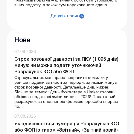
з них податку, а також сум нарахованого єдино...
До усіх новин
Нове
07.08.2026
Строк позовної давності за ПКУ (1 095 днів)
минув: чи можна подати уточнюючий
Розрахунок ЮО або ФОП
Страхувальник має право виправити помилки у
раніше поданій звітності за періоди, за якими минув
строк позовної давності. Детальніше див. нижче.
Більше за темою: День бухгалтера з Uteka: головні
обліково-податкові зміни липня – 2026! Податковий
розрахунок за оновленою формою юрособи вперше
по...
07.08.2026
Як здійснюється нумерація Розрахунків ЮО
або ФОП із типом «Звітний», «Звітний новий»,