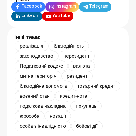
Facebook
Instagram
Telegram
Linkedin
YouTube
Інші теми:
реалізація
благодійність
законодавство
нерезидент
Податковий кодекс
валюта
митна територія
резидент
благодійна допомога
товарний кредит
воєнний стан
кредит-нота
податкова накладна
покупець
юрособа
новації
особа з інвалідністю
бойові дії