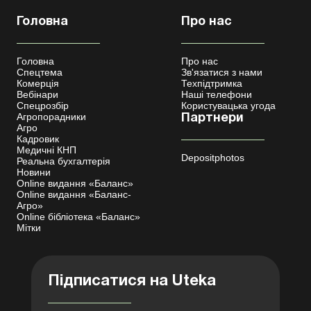
Головна
Про нас
Головна
Про нас
Спецтема
Зв'язатися з нами
Комерція
Техпідтримка
Вебінари
Наші телефони
Спецрозбір
Користувацька угода
Агропорадники
Партнери
Агро
Кадровик
Медичні КНП
Depositphotos
Реальна бухгалтерія
Новини
Online видання «Баланс»
Online видання «Баланс-
Агро»
Online бібліотека «Баланс»
Мітки
Підписатися на Uteka