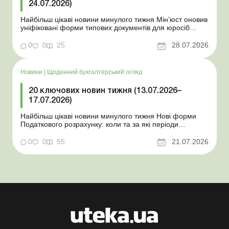
24.07.2026)
Найбільш цікаві новини минулого тижня Мін’юст оновив
уніфіковані форми типових документів для юросіб
Мінекономіки відкликало новину про створення
координаційного центру з організації бронювання У
0
0
25
28.07.2026
працівника виявлено статус «у розшуку»: що потрібно
знати роботодавцям Закон про ВП...
Новини
|
Щоденний бухгалтерський огляд
20 ключових новин тижня (13.07.2026–
17.07.2026)
Найбільш цікаві новини минулого тижня Нові форми
Податкового розрахунку: коли та за які періоди
звітувати Порядок оформлення та переоформлення
відстрочки від призову під час мобілізації удосконалено
0
0
55
21.07.2026
Кабмін утворив Координаційний центр з організації
бронювання військовозобов’язаних Верховна ...