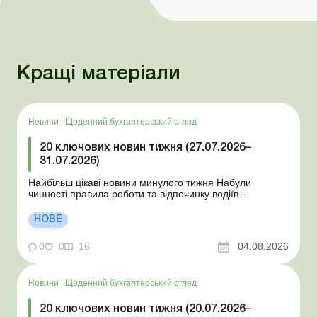
Кращі матеріали
Новини
|
Щоденний бухгалтерський огляд
20 ключових новин тижня (27.07.2026–
31.07.2026)
Найбільш цікаві новини минулого тижня Набули
чинності правила роботи та відпочинку водіїв
Президент підписав закони про мобілізацію та воєнний
стан Для сільгосппідприємств і ФОП запроваджено нові
НОВЕ
одноразові статистичні форми З 2 серпня змінюється
порядок зарахування окремих періодів роботи до стр...
0
0
16
04.08.2026
Новини
|
Щоденний бухгалтерський огляд
20 ключових новин тижня (20.07.2026–