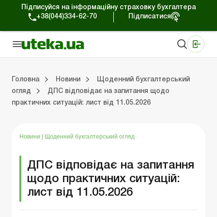
Підписуйся на інформаційну страховку бухгалтера
+38(044)334-62-70
Підписатися
Медичні КНП
Online видання «Баланс»
Online видання «Баланс-Агро»
Online бібліотека «Баланс»
Портал Баланс-Бюджет
Сервіси Баланс-Бюджет
Свiт позитива
Робота з приватними підприємцями
Господарські операції
Юридичні консультації
Спецвипуски для комерційних підприємств
Блог редакції Uteka-Комерція
Зо
Об
Сх
Головна
Новини
Щоденний бухгалтерський
огляд
ДПС відповідає на запитання щодо
практичних ситуацій: лист від 11.05.2026
дприємцями
ації
риємств
Зовнішньоекономічна діяльність
Облік, податки та звiтнiсть
Схеми бухгалтерських проводок
Школа бухгалтера: просто про облік
Фінансовий аудит
Приватний підприєме
Інструкції для роботи
Новини
|
Щоденний бухгалтерський огляд
ДПС відповідає на запитання
щодо практичних ситуацій:
лист від 11.05.2026