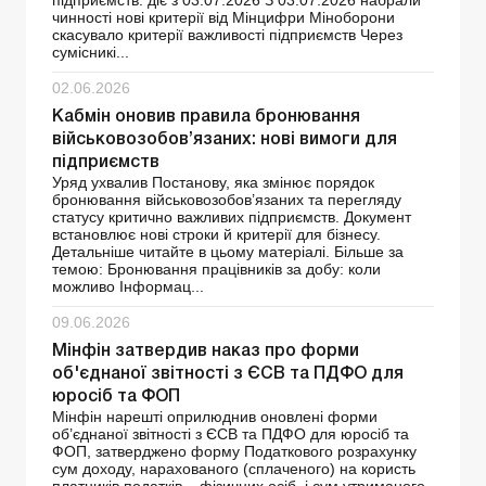
чинності нові критерії від Мінцифри Міноборони
скасувало критерії важливості підприємств Через
сумісникі...
02.06.2026
Кабмін оновив правила бронювання
військовозобов’язаних: нові вимоги для
підприємств
Уряд ухвалив Постанову, яка змінює порядок
бронювання військовозобов’язаних та перегляду
статусу критично важливих підприємств. Документ
встановлює нові строки й критерії для бізнесу.
Детальніше читайте в цьому матеріалі. Більше за
темою: Бронювання працівників за добу: коли
можливо Інформац...
09.06.2026
Мінфін затвердив наказ про форми
об'єднаної звітності з ЄСВ та ПДФО для
юросіб та ФОП
Мінфін нарешті оприлюднив оновлені форми
об’єднаної звітності з ЄСВ та ПДФО для юросіб та
ФОП, затверджено форму Податкового розрахунку
сум доходу, нарахованого (сплаченого) на користь
платників податків – фізичних осіб, і сум утриманого