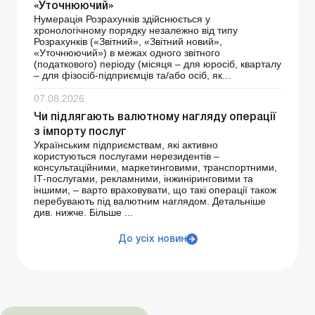
«Уточнюючий»
Нумерація Розрахунків здійснюється у
хронологічному порядку незалежно від типу
Розрахунків («Звітний», «Звітний новий»,
«Уточнюючий») в межах одного звітного
(податкового) періоду (місяця – для юросіб, кварталу
– для фізосіб-підприємців та/або осіб, як...
07.08.2026
Чи підлягають валютному нагляду операції
з імпорту послуг
Українським підприємствам, які активно
користуються послугами нерезидентів –
консультаційними, маркетинговими, транспортними,
ІТ-послугами, рекламними, інжиніринговими та
іншими, – варто враховувати, що такі операції також
перебувають під валютним наглядом. Детальніше
див. нижче. Більше ...
До усіх новин