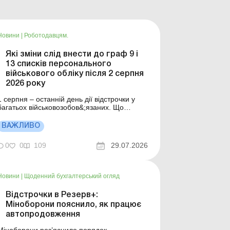
Новини
|
Роботодавцям.
Які зміни слід внести до граф 9 і
13 списків персонального
військового обліку після 2 серпня
2026 року
1 серпня – останній день дії відстрочки у
багатьох військовозобов&;язаних. Що
потрібно змінити у списках персонального
військового обліку після 2 серпня 2026 року
ВАЖЛИВО
та в які строки – дізнайтеся з цього
атеріалу. Більше за темою: Заповнюємо та
0
0
109
29.07.2026
затверджуємо списки персонального
військо...
Новини
|
Щоденний бухгалтерський огляд
Відстрочки в Резерв+:
Міноборони пояснило, як працює
автопродовження