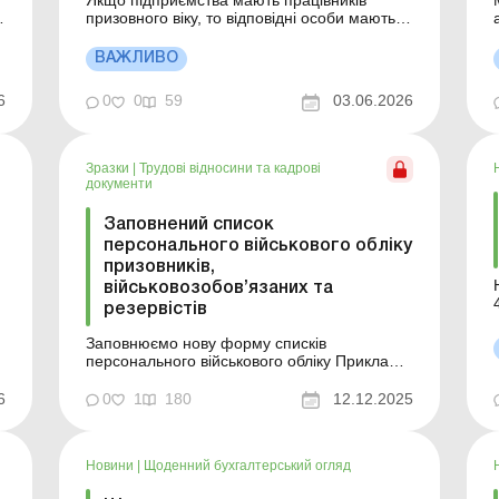
Якщо підприємства мають працівників
призовного віку, то відповідні особи мають
стати на віськовий облік. Як це зробити і які
а
документи потрібні – дізнайтеся з цього
ВАЖЛИВО
.
матеріалу. Більше за темою: Як подавати до
ТЦК документи з військового обліку? Чи
6
0
0
59
03.06.2026
повинне фермерське господарство вести
за
ві...
Зразки
|
Трудові відносини та кадрові
документи
Заповнений список
персонального військового обліку
призовників,
військовозобов’язаних та
резервістів
У
Заповнюємо нову форму списків
т
персонального військового обліку Приклад
складання Зразок для завантаження
6
0
1
180
12.12.2025
Новини
|
Щоденний бухгалтерський огляд