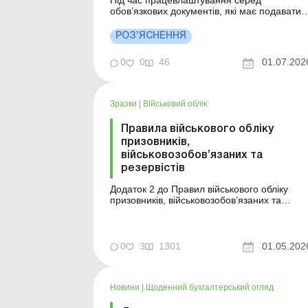
Під час працевлаштування серед
обов’язкових документів, які має подавати
особа, встановлено військово-обліковий
документ. Хто його повинен подавати та як
РОЗ’ЯСНЕННЯ
його форма – дізнайтеся в цьому матеріалі
Більше за темою: Медикині: нові правила
0
0
46
01.07.202
військового обліку Заповнюємо нову форму
списків...
Зразки
|
Військовий облік
Правила військового обліку
призовників,
військовозобов’язаних та
резервістів
Додаток 2 до Правил військового обліку
призовників, військовозобов’язаних та
резервістів, затвердженого постановою КМ
від 30.12.2022 №1487 Текст для
завантаження ...
0
3
1301
01.05.202
Новини
|
Щоденний бухгалтерський огляд