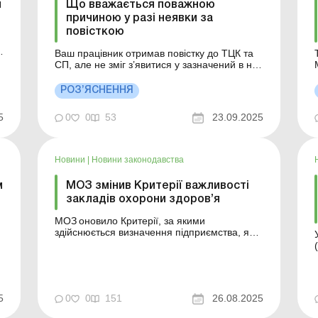
и
Що вважається поважною
причиною у разі неявки за
повісткою
Ваш працівник отримав повістку до ТЦК та
СП, але не зміг з’явитися у зазначений в ній
строк? Які можуть бути поважні причини
неприбуття громадянина у строк,
РОЗ’ЯСНЕННЯ
я
визначений у повістці? Більше за темою:
?
Працівник отримав повістку на проходження
5
0
0
53
23.09.2025
ВЛК: чи потрібно його увільняти від роботи?
Нагадуємо,...
Новини
|
Новини законодавства
м
МОЗ змінив Критерії важливості
закладів охорони здоров’я
МОЗ оновило Критерії, за якими
здійснюється визначення підприємства, яке
має важливе значення для галузі
національної економіки у сфері охорони
здоров’я. Більше за темою: Перелік
галузевих та регіональних нормативних
темо
актів, якими затверджено критерії визнання
5
0
0
151
26.08.2025
підприємств критично важливими в ...