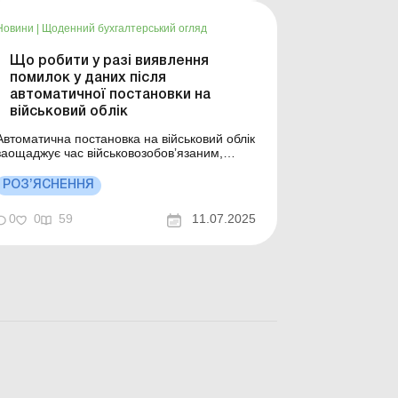
Новини
|
Щоденний бухгалтерський огляд
Що робити у разі виявлення
помилок у даних після
автоматичної постановки на
військовий облік
Автоматична постановка на військовий облік
заощаджує час військовозобовʼязаним,
оскільки їм не треба стояти в чергах,
збирати папери та проходити військово-
РОЗ’ЯСНЕННЯ
лікарську комісію. Більше за темою:
Дорогою на роботу працівника забрали до
0
0
59
11.07.2025
ТЦК: дії роботодавця В Україні діє механізм,
який дозволяє ста...