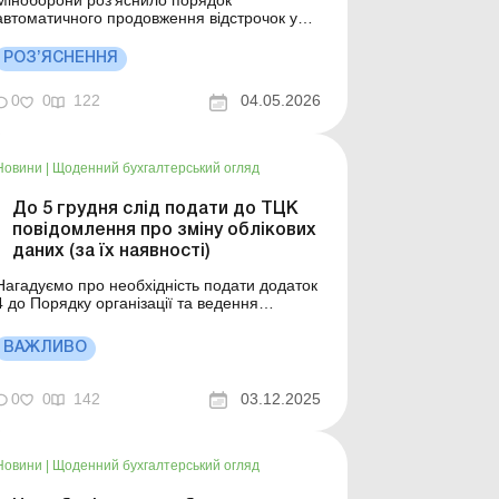
Міноборони роз’яснило порядок
автоматичного продовження відстрочок у
застосунку «Резерв+» та пояснило, у яких
випадках користувачам не потрібно
РОЗ’ЯСНЕННЯ
подавати нову заяву, а коли варто
перевірити дані в реєстрах. Більше
0
0
122
04.05.2026
 темою: Відстрочка від призову на
військову службу: пор...
Новини
|
Щоденний бухгалтерський огляд
До 5 грудня слід подати до ТЦК
повідомлення про зміну облікових
даних (за їх наявності)
Нагадуємо про необхідність подати додаток
4 до Порядку організації та ведення
військового обліку призовників,
військовозобов’язаних та резервістів до ТЦК
ВАЖЛИВО
а СП! Більше за темою: Чи потрібно
повідомляти ТЦК про направлення
військовозобов’язаного працівника у
0
0
142
03.12.2025
тривале відрядження? В яких ...
Новини
|
Щоденний бухгалтерський огляд