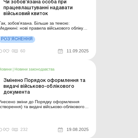
Чи зобов’язана особа при
працевлаштуванні надавати
військовий квиток
Так, зобов’язана. Більше за темою:
Медикині: нові правила військового обліку
Заповнюємо нову форму списків
персонального військового обліку
РОЗ’ЯСНЕННЯ
Направлення працівника на базову
військову службу або загальновійськову
0
0
60
11.09.2025
підготовку: дії роботодавця Підприємства
зобов’язані під час прийняття на...
Новини
|
Новини законодавства
Змінено Порядок оформлення та
видачі військово-облікового
документа
Унесено зміни до Порядку оформлення
(створення) та видачі військово-облікового
документа. Хто тепер має отримувати
військово-обліковий документ? Більше за
ю: Військово-обліковий документ: чи
потрібний для встановлення інвалідності
0
0
232
19.08.2025
Практикант та стажист на підприємстві: чи
потрібно вимагати вій...