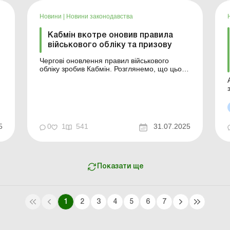
Новини
|
Новини законодавства
Кабмін вкотре оновив правила
військового обліку та призову
Чергові оновлення правил військового
обліку зробив Кабмін. Розглянемо, що цього
разу змінилося. Більше за темою: Чи
потрібно підприємству вести військовий
облік практикантів та стажистів? Змінився
сімейний стан військовозобов’язаного
працівника: що має зробити інспектор з
військового об...
5
0
1
541
31.07.2025
Показати ще
1
2
3
4
5
6
7