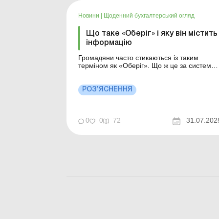
Новини
|
Щоденний бухгалтерський огляд
Що таке «Оберіг» і яку він містить
інформацію
Громадяни часто стикаються із таким
терміном як «Оберіг». Що ж це за система
та яка інформація знаходиться в ній?
Більше за темою: Строки зберігання
документів з військового обліку та
РОЗ’ЯСНЕННЯ
бронювання Ведення журналів обліку
перевірок стану військового обліку Це
сучасна інформаційна сис...
0
0
72
31.07.202