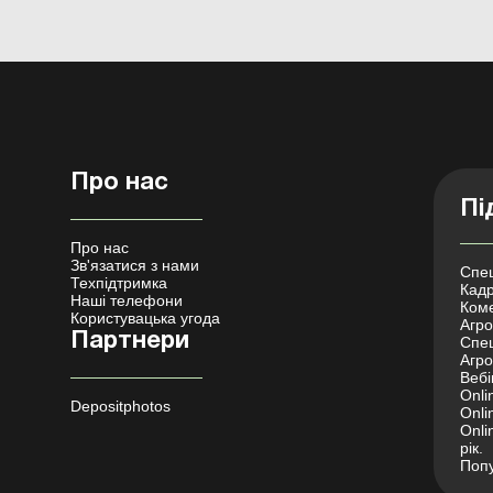
Про нас
Пі
Про нас
Зв'язатися з нами
Спец
Техпідтримка
Кадр
Наші телефони
Коме
Користувацька угода
Агро 
Партнери
Спец
Агро
Вебі
Onli
Depositphotos
Onli
Onli
рік.
Попу