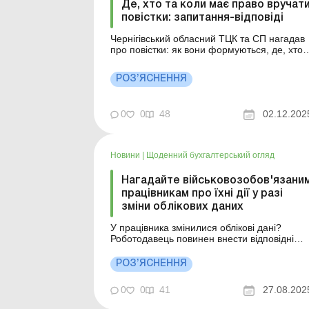
Де, хто та коли має право вручат
повістки: запитання-відповіді
Чернігівський обласний ТЦК та СП нагадав
про повістки: як вони формуються, де, хто
та коли їх може вручати. Розглянемо
відповідні запитання та відповіді на них у
РОЗ’ЯСНЕННЯ
цьому матеріалі. Більше за темою:
Працівник отримав повістку на проходженн
ВЛК: чи потрібно його увільняти від роботи
0
0
48
02.12.202
Як формуються пов...
Новини
|
Щоденний бухгалтерський огляд
Нагадайте військовозобов'язани
працівникам про їхні дії у разі
зміни облікових даних
У працівника змінилися облікові дані?
Роботодавець повинен внести відповідні
зміни до документів на підприємстві, а
працівник зобов’язаний подати відповідні
РОЗ’ЯСНЕННЯ
зміни до ТЦК та СП. Більше за темою:
Військово-обліковий документ: чи потрібний
0
0
41
27.08.202
для встановлення інвалідності Практикант
та стажи...