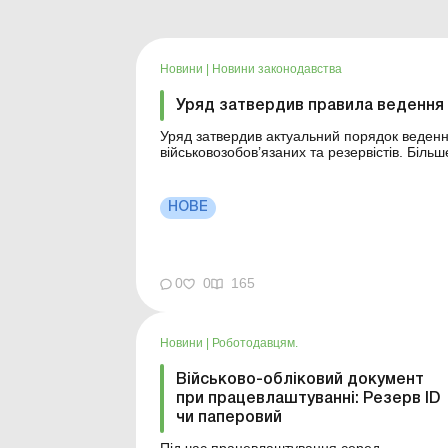
Новини
|
Новини законодавства
Уряд затвердив правила ведення в
Уряд затвердив актуальний порядок веденн
військовозобов’язаних та резервістів. Більше за темою: Кого штрафують за 
обліку: актуальна судова практика За який період перевіряє ТЦК документи підприємства щодо
стану військового обліку...
НОВЕ
0
0
165
Новини
|
Роботодавцям.
Військово-обліковий документ
при працевлаштуванні: Резерв ID
чи паперовий