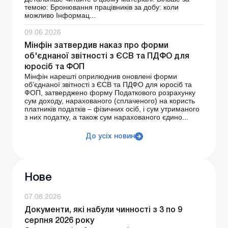
темою: Бронювання працівників за добу: коли
можливо Інформац...
09.06.2026
Мінфін затвердив наказ про форми
об'єднаної звітності з ЄСВ та ПДФО для
юросіб та ФОП
Мінфін нарешті оприлюднив оновлені форми
об’єднаної звітності з ЄСВ та ПДФО для юросіб та
ФОП, затверджено форму Податкового розрахунку
сум доходу, нарахованого (сплаченого) на користь
платників податків – фізичних осіб, і сум утриманого
з них податку, а також сум нарахованого єдино...
До усіх новин
Нове
07.08.2026
Документи, які набули чинності з 3 по 9
серпня 2026 року