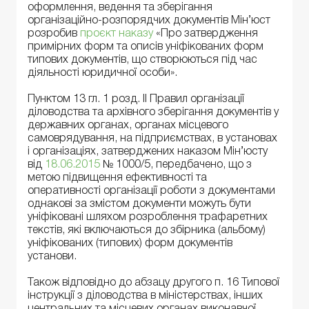
оформлення, ведення та зберігання
організаційно-розпорядчих документів Мін’юст
розробив
проєкт наказу
«Про затвердження
примірних форм та описів уніфікованих форм
типових документів, що створюються під час
діяльності юридичної особи».
Пунктом 13 гл. 1 розд. ІІ Правил організації
діловодства та архівного зберігання документів у
державних органах, органах місцевого
самоврядування, на підприємствах, в установах
і організаціях, затверджених наказом Мін’юсту
від
18.06.2015
№ 1000/5, передбачено, що з
метою підвищення ефективності та
оперативності організації роботи з документами
однакові за змістом документи можуть бути
уніфіковані шляхом розроблення трафаретних
текстів, які включаються до збірника (альбому)
уніфікованих (типових) форм документів
установи.
Також відповідно до абзацу другого п. 16 Типової
інструкції з діловодства в міністерствах, інших