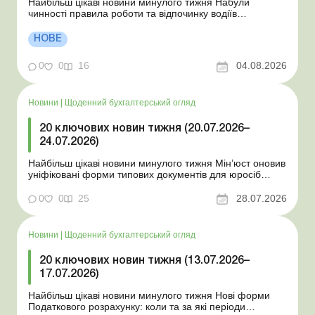
Найбільш цікаві новини минулого тижня Набули
чинності правила роботи та відпочинку водіїв
Президент підписав закони про мобілізацію та воєнний
стан Для сільгосппідприємств і ФОП запроваджено нові
НОВЕ
одноразові статистичні форми З 2 серпня змінюється
порядок зарахування окремих періодів роботи до стр...
0
0
16
04.08.2026
Новини
|
Щоденний бухгалтерський огляд
20 ключових новин тижня (20.07.2026–
24.07.2026)
Найбільш цікаві новини минулого тижня Мін’юст оновив
уніфіковані форми типових документів для юросіб
Мінекономіки відкликало новину про створення
координаційного центру з організації бронювання У
0
0
25
28.07.2026
працівника виявлено статус «у розшуку»: що потрібно
знати роботодавцям Закон про ВП...
Новини
|
Щоденний бухгалтерський огляд
20 ключових новин тижня (13.07.2026–
17.07.2026)
Найбільш цікаві новини минулого тижня Нові форми
Податкового розрахунку: коли та за які періоди