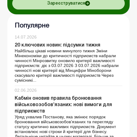
Зареєструватися
Популярне
14.07.2026
20 ключових новин: підсумки тижня
Найбільш цікаві новини минулого тижня Зміни
Мінекономіки до критичності підприємств набрали
чинності Мінрозвитку оновило критерії важливості
підприємств: діє з 03.07.2026 З 03.07.2026 набрали
чинності нові критерії від Мінцифри Міноборони
скасувало критерії важливості підприємств Через
сумісникі...
02.06.2026
Кабмін оновив правила бронювання
військовозобов’язаних: нові вимоги для
підприємств
Уряд ухвалив Постанову, яка змінює порядок
бронювання військовозобов’язаних та перегляду
статусу критично важливих підприємств. Документ
встановлює нові строки й критерії для бізнесу.
Детальніше читайте в цьому матеріалі. Більше за