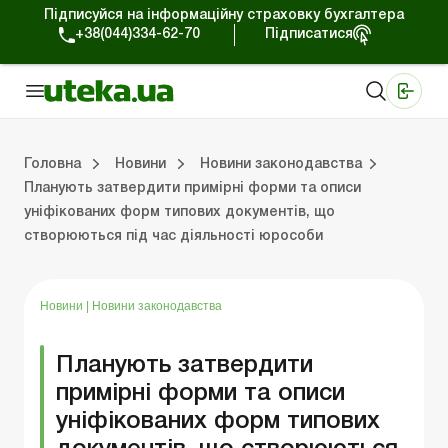
Підписуйся на інформаційну страховку бухгалтера
+38(044)334-62-70
Підписатися
Медичні КНП
Online видання «Баланс»
Online видання «Баланс-Агро»
Online бібліотека «Баланс»
Портал Баланс-Бюджет
Сервіси Баланс-Бюджет
Свiт позитива
Робота з приватними підприємцями
Господарські операції
Юридичні консультації
Спецвипуски для комерційних підприємств
Блог редакції Uteka-Комерція
Зо
Об
Сх
Головна
Новини
Новини законодавства
Планують затвердити примірні форми та описи
уніфікованих форм типових документів, що
дприємцями
ації
риємств
Зовнішньоекономічна діяльність
Облік, податки та звiтнiсть
Схеми бухгалтерських проводок
Школа бухгалтера: просто про облік
Фінансовий аудит
Приватний підприєме
Інструкції для роботи
створюються під час діяльності юрособи
Новини
|
Новини законодавства
Планують затвердити
примірні форми та описи
уніфікованих форм типових