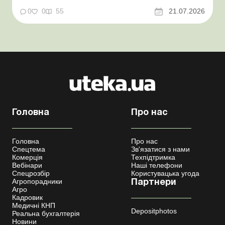
звітувати Порядок оформлення та переоформлення
відстрочки від призову під час мобілізації удосконалено
0
0
55
21.07.2026
Кабмін утворив Координаційний центр з організації
бронювання військовозобов’язаних Верховна ...
Головна
Про нас
Головна
Про нас
Спецтема
Зв'язатися з нами
Комерція
Техпідтримка
Вебінари
Наші телефони
Спецрозбір
Користувацька угода
Агропорадники
Партнери
Агро
Кадровик
Медичні КНП
Depositphotos
Реальна бухгалтерія
Новини