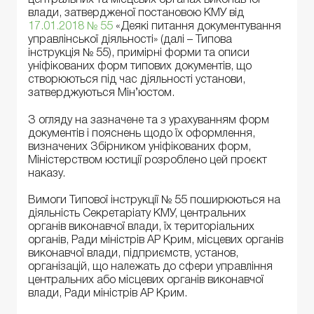
центральних та місцевих органах виконавчої
влади, затвердженої постановою КМУ від
17.01.2018 № 55
«Деякі питання документування
управлінської діяльності» (далі – Типова
інструкція № 55), примірні форми та описи
уніфікованих форм типових документів, що
створюються під час діяльності установи,
затверджуються Мін’юстом.
З огляду на зазначене та з урахуванням форм
документів і пояснень щодо їх оформлення,
визначених Збірником уніфікованих форм,
Міністерством юстиції розроблено цей проєкт
наказу.
Вимоги Типової інструкції № 55 поширюються на
діяльність Секретаріату КМУ, центральних
органів виконавчої влади, їх територіальних
органів, Ради міністрів АР Крим, місцевих органів
виконавчої влади, підприємств, установ,
організацій, що належать до сфери управління
центральних або місцевих органів виконавчої
влади, Ради міністрів АР Крим.