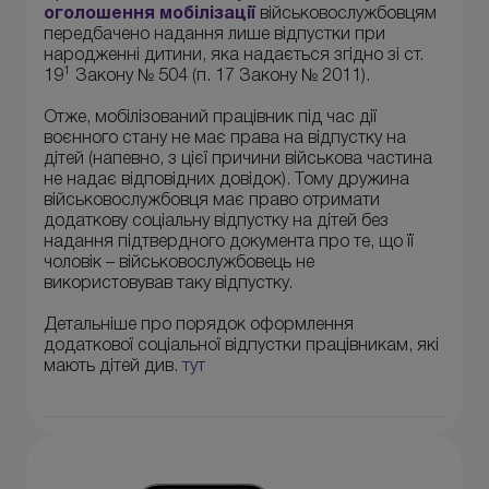
оголошення мобілізації
військовослужбовцям
передбачено надання лише відпустки при
народженні дитини, яка надається згідно зі ст.
1
19
Закону № 504 (п. 17 Закону № 2011).
Отже, мобілізований працівник під час дії
воєнного стану не має права на відпустку на
дітей (напевно, з цієї причини військова частина
не надає відповідних довідок). Тому дружина
військовослужбовця має право отримати
додаткову соціальну відпустку на дітей без
надання підтвердного документа про те, що її
чоловік – військовослужбовець не
використовував таку відпустку.
Детальніше про порядок оформлення
додаткової соціальної відпустки працівникам, які
мають дітей див.
тут