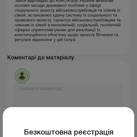
Закон відповідно до Конституції України визначає
основні засади державної політики у сфері
соціального захисту військовослужбовців та членів їх
сімей, встановлює єдину систему їх соціального та
правового захисту, гарантує військовослужбовцям та
членам їх сімей в економічній, соціальній, політичній
сферах сприятливі умови для реалізації їх
конституційного обов'язку щодо захисту Вітчизни та
регулює відносини у цій галузі.
Коментарі до матеріалу
Відправити
Безкоштовна реєстрація