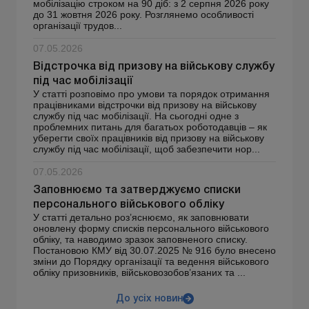
мобілізацію строком на 90 діб: з 2 серпня 2026 року
до 31 жовтня 2026 року. Розглянемо особливості
організації трудов...
07.05.2026
Відстрочка від призову на військову службу
під час мобілізації
У статті розповімо про умови та порядок отримання
працівниками відстрочки від призову на військову
службу під час мобілізації. На сьогодні одне з
проблемних питань для багатьох роботодавців – як
уберегти своїх працівників від призову на військову
службу під час мобілізації, щоб забезпечити нор...
07.05.2026
Заповнюємо та затверджуємо списки
персонального військового обліку
У статті детально роз’яснюємо, як заповнювати
оновлену форму списків персонального військового
обліку, та наводимо зразок заповненого списку.
Постановою КМУ від 30.07.2025 № 916 було внесено
зміни до Порядку організації та ведення військового
обліку призовників, військовозобов’язаних та ...
До усіх новин