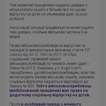
Тож зазвичай працівники надають довідки з
місця роботи іншого з батьків про те, що він
відпустку на дітей не отримував (див.
зразок
довідки
).
Але в нашій ситуації працівниця не може надати
таку довідку, оскільки військова частина її не
видає.
Право військовослужбовців на відпустки та
1
порядок їх використання визначає стаття 10
Закону від 20.12.1991 № 2011-XII
«Про
соціальний і правовий захист
військовослужбовців та членів їх сімей» (далі –
Закон № 2011). Зокрема, у п. 8 цієї статті
передбачено, що військовослужбовцям, крім тих,
які проходять базову військову службу, зокрема,
соціальні відпустки надаються відповідно до
Закону № 504.
Тобто військовослужбовець
(мобілізований працівник) має право на
додаткову соціальну відпустку на дітей.
Проте
в особливий період з моменту