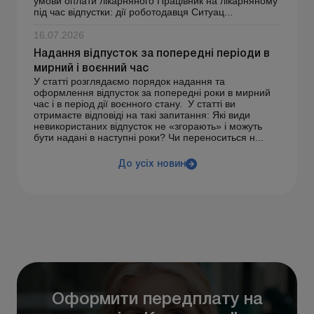
умови оплати лікарняного Працівник на лікарняному
під час відпустки: дії роботодавця Ситуац...
16.07.2026
Надання відпусток за попередні періоди в
мирний і воєнний час
У статті розглядаємо порядок надання та
оформлення відпусток за попередні роки в мирний
час і в період дії воєнного стану. У статті ви
отримаєте відповіді на такі запитання: Які види
невикористаних відпусток не «згорають» і можуть
бути надані в наступні роки? Чи переноситься н...
До усіх новин
Оформити передплату на