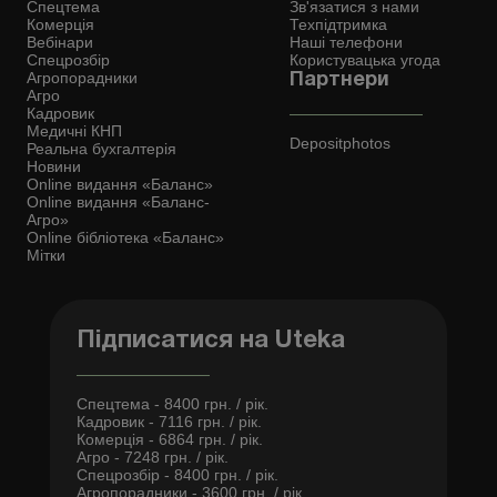
Спецтема
Зв'язатися з нами
Комерція
Техпідтримка
Вебінари
Наші телефони
Спецрозбір
Користувацька угода
Агропорадники
Партнери
Агро
Кадровик
Медичні КНП
Depositphotos
Реальна бухгалтерія
Новини
Online видання «Баланс»
Online видання «Баланс-
Агро»
Online бібліотека «Баланс»
Мітки
Підписатися на Uteka
Спецтема - 8400 грн. / рік.
Кадровик - 7116 грн. / рік.
Комерція - 6864 грн. / рік.
Агро - 7248 грн. / рік.
Спецрозбір - 8400 грн. / рік.
Агропорадники - 3600 грн. / рік.