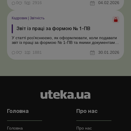
бронювання працівників є одним з важливих завдань
0
5
2916
04.02.2026
роботодавця, адже це дає змогу підприємству
працювати завдяки необхідній кількості персоналу. Але
чи всі...
Кадровик
|
Звітність
Звіт із праці за формою № 1-ПВ
У статті роз’яснюємо, як оформлювати, коли подавати
звіт із праці за формою № 1-ПВ та якими документами
керуватися для його заповнення. Зважаючи на те, що з
05.07.2025 відновлено обов’язкове подання
0
1
1881
30.01.2026
статистичної та фінансової звітності для всіх
підприємств, установ, організацій та підпри...
Головна
Про нас
Головна
Про нас