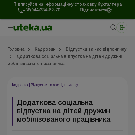
Підписуйся на інформаційну страховку бухгалтера
+38(044)334-62-70
Підписатися
Медичні КНП
Online видання «Баланс»
Online видання «Баланс-Агро»
Online бібліотека «Баланс»
Портал Баланс-Бюджет
Сервіси Баланс-Бюджет
Свiт позитива
Трудовий та цивільний договір
Військовий облік та бронювання
Навчання та стажування
Охорона праці
Юридична консультація
Спецвипуски для кадровика
Тру
Пільг
Кад
Соц
Головна
Кадровик
Відпустки та час відпочинку
Додаткова соціальна відпустка на дітей дружині
мобілізованого працівника
ювання
ння
тація
а
Трудові відносини
Пільги та гарантії працівникам
Кадрове діловодство
Соціальне страхування
Відпустки та час відпочинку
Режим роботи та робочий час
Професійна класифікація
Перевірки та відповідальність
Зразки кадрових документів
Кадровик
|
Відпустки та час відпочинку
Додаткова соціальна
відпустка на дітей дружині
мобілізованого працівника