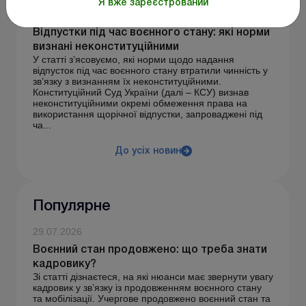
Я вже зареєстрований
17.06.2026
Відпустки під час воєнного стану: які норми
визнані неконституційними
У статті з’ясовуємо, які норми щодо надання
відпусток під час воєнного стану втратили чинність у
зв’язку з визнанням їх неконституційними.
Конституційний Суд України (далі – КСУ) визнав
неконституційними окремі обмеження права на
використання щорічної відпустки, запроваджені під
ча...
До усіх новин
Популярне
29.07.2026
Воєнний стан продовжено: що треба знати
кадровику?
Зі статті дізнаєтеся, на які нюанси має звернути увагу
кадровик у зв’язку із продовженням воєнного стану
та мобілізації. Учергове продовжено воєнний стан та