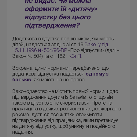
не видає. Чи можна
оформити їй «дитячу»
відпустку без цього
підтвердження?
Додаткова відпустка працівникам, які мають
дітей, надається згідно зі ст. 19
Закону від
15.11.1996 № 504/96-ВР
«Про відпустки» (далі –
1
Закон № 504) та ст. 182
КЗпП
.
Зокрема, цими нормами передбачено, що
додаткова відпустка надається
одному з
батьків
, які мають на неї право.
Законодавство не містить прямої норми щодо
підтвердження другим із батьків того, що він
такою відпусткою не скористався. Проте на
практиці та в деяких роз’ясненнях держорганів
рекомендується все ж таки отримувати
підтвердження від працівника, який претендує
на дитячу відпустку, щоб уникнути подвійного
надання.