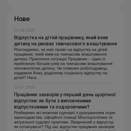
Нове
05.08.2026
Відпустка на дітей працівнику, який взяв
дитину на умовах тимчасового влаштування
Розглядаємо, чи має право на відпустку на дітей
працівник, який взяв на тимчасове влаштування
дитину. Практична ситуація Працівник – один із
прийомних батьків узяв на тимчасове влаштування
неповнолітню дитину. Чи повинен роботодавець
надавати йому додаткову соціальну відпустку на
дітей? Нага...
16.07.2026
Працівник захворів у перший день щорічної
відпустки: як бути з виплаченими
відпустковими та оздоровчими?
Розберемо всі можливі сценарії з урахуванням норм
законодавства, офіційної позиції Мінсоцполітики та
актуальної судової практики. Лікарняний у відпустці:
як оплачувати? Під час відпустки працівник захворів: