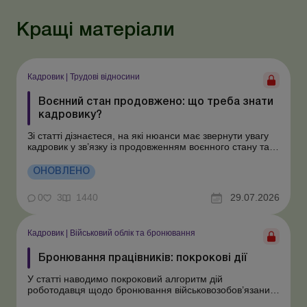
Кращі матеріали
Кадровик
|
Трудові відносини
Воєнний стан продовжено: що треба знати
кадровику?
Зі статті дізнаєтеся, на які нюанси має звернути увагу
кадровик у зв’язку із продовженням воєнного стану та
мобілізації. Учергове продовжено воєнний стан та
мобілізацію строком на 90 діб: з 2 серпня 2026 року до
ОНОВЛЕНО
31 жовтня 2026 року. Розглянемо особливості
організації трудов...
0
3
1440
29.07.2026
Кадровик
|
Військовий облік та бронювання
Бронювання працівників: покрокові дії
У статті наводимо покроковий алгоритм дій
роботодавця щодо бронювання військовозобов’язаних
працівників підприємств. Під час воєнного стану