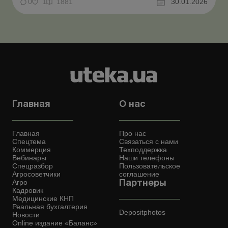
Учитывая что с 05.07.2025 возобновлено обязательное
0
1
1881
30.01.2026
представление статистической и финансовой
отчетности для всех предприятий, учреждений,
организаций и предпр...
Главная
О нас
Главная
Про нас
Спецтема
Связаться с нами
Коммерция
Техподдержка
Вебинары
Наши телефоны
Спецразбор
Пользовательское
Агросоветчики
соглашение
Агро
Партнеры
Кадровик
Медицинские КНП
Реальная бухгалтерия
Depositphotos
Новости
Online издание «Баланс»