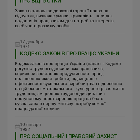
ПРО ВІДПУСТКИ
Закон встановлює державні гарантії права на
відпустки, визначає умови, тривалість і порядок
надання їх працівникам для потреб та інтересів,
всебічного розвитку особи.
17 декабря
1971
КОДЕКС ЗАКОНІВ ПРО ПРАЦЮ УКРАЇНИ
Кодекс законів про працю України (надалі - Кодекс)
регулює трудові відносини всіх працівників,
сприяючи зростанню продуктивності праці,
поліпшенню якості роботи, підвищенню
ефективності суспільного виробництва і піднесенню
на цій основі матеріального і культурного рівня життя
трудящих, зміцненню трудової дисципліни і
поступовому перетворенню праці на благо
суспільства в першу життєву потребу кожної
працездатної людини.
10 января
1992
ПРО СОЦІАЛЬНИЙ І ПРАВОВИЙ ЗАХИСТ