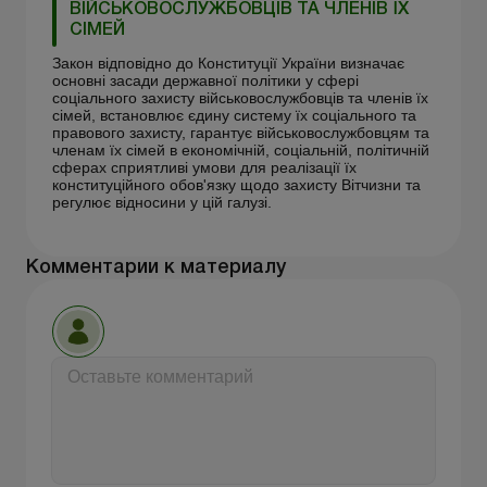
ВІЙСЬКОВОСЛУЖБОВЦІВ ТА ЧЛЕНІВ ЇХ
СІМЕЙ
Закон відповідно до Конституції України визначає
основні засади державної політики у сфері
соціального захисту військовослужбовців та членів їх
сімей, встановлює єдину систему їх соціального та
правового захисту, гарантує військовослужбовцям та
членам їх сімей в економічній, соціальній, політичній
сферах сприятливі умови для реалізації їх
конституційного обов'язку щодо захисту Вітчизни та
регулює відносини у цій галузі.
Комментарии к материалу