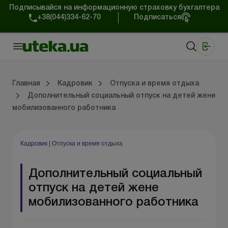
Подписывайся на информационную страховку бухгалтера
+38(044)334-62-70
Подписаться
Медицинские КНП
Online издание «Баланс»
Online издание «Баланс-Агро»
Online библиотека «Баланс»
Портал Баланс-Бюджет
Сервисы Баланс-Бюджет
Мир позитива
Трудовой и гражданский договор
Военный учет и бронирование
Обучение и стажировка
Юридическая консультация
Спецвыпуски для кадровика
Главная
Кадровик
Отпуска и время отдыха
Дополнительный социальный отпуск на детей жене
мобилизованного работника
й договор
ет и бронирование
 стажировка
я консультация
ки для кадровика
Трудовые отношения
Льготы и гарантии работникам
Кадровое делопроизводство
Социальное страхование.
Отпуска и время отдыха
Режим работы и рабо
Профессиональная кла
Проверки и ответ
Образцы кадровых докумен
Кадровик
|
Отпуска и время отдыха
Дополнительный социальный
отпуск на детей жене
мобилизованного работника