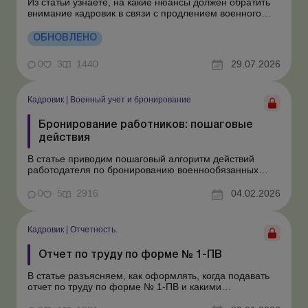
Из статьи узнаете, на какие нюансы должен обратить
внимание кадровик в связи с продлением военного
положения и мобилизации. В очередной раз
продлено военное положение и мобилизация сроком
ОБНОВЛЕНО
на 90 суток: с 2 августа 2026 года по 31 октября 2026
года. Рассмотрим особенности организации трудовы...
0
3
1440
29.07.2026
Кадровик
|
Военный учет и бронирование
Бронирование работников: пошаговые
действия
В статье приводим пошаговый алгоритм действий
работодателя по бронированию военнообязанных
работников предприятий. Во время военного
положения бронирование работников является одной
0
5
2916
04.02.2026
из важных задач работодателя, ведь это позволяет
предприятию работать благодаря необходимому
количеству персонала. Но ...
Кадровик
|
Отчетность.
Отчет по труду по форме № 1-ПВ
В статье разъясняем, как оформлять, когда подавать
отчет по труду по форме № 1-ПВ и какими
документами руководствоваться при его заполнении.