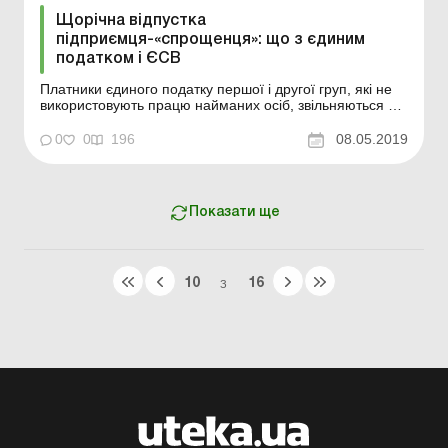
Щорічна відпустка
підприємця-«спрощенця»: що з єдиним
податком і ЄСВ
Платники єдиного податку першої і другої груп, які не
використовують працю найманих осіб, звільняються від
сплати єдиного податку протягом одного календарного
місяця на рік на час відпустки, а також за період
0
0
196
08.05.2019
хвороби, підтвердженої копією листка (листків)
непрацездатності, якщо вона триває 30 і біль...
Показати ще
10
16
З