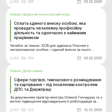
подвійною сплатою ЄСВ фізособою, яка зареєстрована
0
1
388
03.02.2020
як самозайнята особа (підприємець та/або особа, яка
провадить незалежну професійну діяльність) і одноч...
Новини
|
Щоденний бухгалтерський огляд
Сплата єдиного внеску особою, яка
провадить незалежну професійну
діяльність та одночасно є найманим
працівником
Читайте за темою: ЄСВ для адвоката Платник є
застрахованою особою, і єдиний внесок за нього
регулярно нараховує та сплачує роботодавець у
розмірі не менше мінімального, що виключає обов'язок
0
0
284
03.02.2020
по сплаті єдиного внеску, як особою, що має право
провадити адвокатську діяльність, зокрема у періоди,
коли ...
Новини
|
Ділові новини
Сфери торгівлі, тимчасового розміщування
та харчування – під посиленим контролем
ДПС та Держпраці
За дорученням прем’єр-міністра Олексія Гончарука та з
метою підвищення відповідальності роботодавців за
виконання законодавства про працю, а також
виявлення неоформлених найманих працівників
0
0
153
31.01.2020