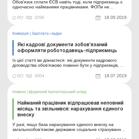
Обов'язок сплати ЄСВ навіть тоді, коли підприємець є
одночасно найманими працівниками. ФОПи не
звільняються від сплати ЄСВ за себе. Винятком, є
підприємці-пенсіонери за віком або підприємці - особи
0
0
2096
18.09.2019
з інвалідністю. Також можуть не платити за себе ЄСВ
особи які досягли віку, встановленого ст. 26 Зак...
Комерція
|
Зарплата і кадри
Які кадрові документи зобов’язаний
оформляти роботодавець-підприємець
Із цієї статті ви дізнаєтеся: які документи кадрового
діловодства обов’язково повинні бути у підприємців, що
використовують працю найманих працівників, а які – не
обов’язково, але бажано – і чому. Що можна зробити на
0
5
3004
18.07.2019
практиці: оформити всі необхідні документи, щоб
уникнути с...
Новини
|
Щоденний бухгалтерський огляд
Найманий працівник відпрацював неповний
місяць та звільнився: нарахування єдиного
внеску
У разі, якщо база нарахування єдиного внеску на
загальнообов’язкове державне соціальне страхування
(далі – єдиний внесок) не перевищує розміру