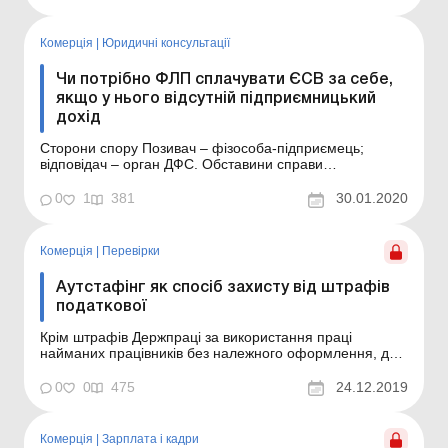
податківці разом із інспекторами Держпраці
здійснюватимуть роз’яснювальні візити до
роботодавців....
Комерція
|
Юридичні консультації
Чи потрібно ФЛП сплачувати ЄСВ за себе,
якщо у нього відсутній підприємницький
дохід
Сторони спору Позивач – фізособа-підприємець;
відповідач – орган ДФС. Обставини справи
Підприємець перебуває на обліку в органі ДПС з
17.02.05 р. У встановлений строк він не нарахував і не
0
1
381
30.01.2020
сплатив ЄСВ у розмірі мінімального страхового внеску,
що становить: за 2017 рік – 8 448 гр...
Комерція
|
Перевірки
Аутстафінг як спосіб захисту від штрафів
податкової
Крім штрафів Держпраці за використання праці
найманих працівників без належного оформлення, до
платника податків може бути застосовано штраф
податковим органом за несплату із зарплати найманих
0
0
475
24.12.2019
працівників ЄСВ, ПДФО, військового збору, що може
призвести до значних фінансових втрат. З метою
скасування...
Комерція
|
Зарплата і кадри