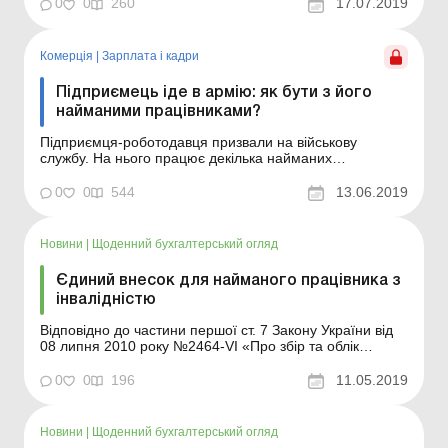
мінімальної заробітної плати, встановленої законом на
0
0
260
17.07.2019
місяць, за який отримано дохід, сума єдиного внеску
розраховується як добуток розміру мінім...
Комерція
|
Зарплата і кадри
Підприємець іде в армію: як бути з його
найманими працівниками?
Підприємця-роботодавця призвали на військову
службу. На нього працює декілька найманих
співробітників. Як із ними правильно завершити трудові
відносини? Якщо підприємця призивають на військову
0
0
544
13.06.2019
службу в рамках мобілізації, він може розірвати трудові
договори зі своїми працівниками на підставі п. 10 ...
Новини
|
Щоденний бухгалтерський огляд
Єдиний внесок для найманого працівника з
інвалідністю
Відповідно до частини першої ст. 7 Закону України від
08 липня 2010 року №2464-VI «Про збір та облік
єдиного внеску на загальнообов’язкове державне
соціальне страхування (далі – Закон №2464) платники
0
0
196
11.05.2019
єдиного внеску на загальнообов’язкове державне
соціальне страхування (далі &...
Новини
|
Щоденний бухгалтерський огляд