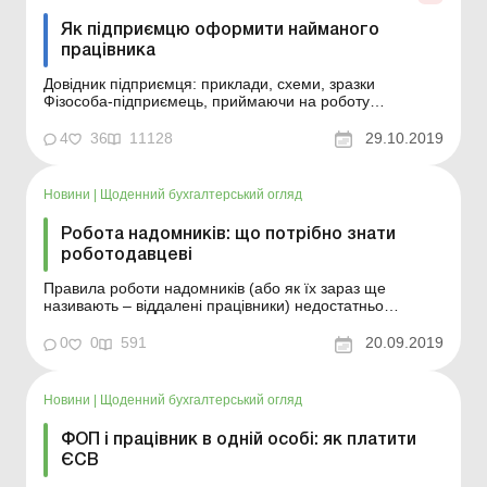
Як підприємцю оформити найманого
працівника
Довідник підприємця: приклади, схеми, зразки
Фізособа-підприємець, приймаючи на роботу
співробітників, повинна дотримуватися встановленої
процедури оформлення найманих працівників, щоб
4
36
11128
29.10.2019
уникнути санкцій із боку Держпраці. У консультації
розповімо, які документи оформляються при
працевлаштуванні, до я...
Новини
|
Щоденний бухгалтерський огляд
Робота надомників: що потрібно знати
роботодавцеві
Правила роботи надомників (або як їх зараз ще
називають – віддалені працівники) недостатньо
регламентовані діючим КЗпП. Тому доводиться
керуватися досить старими документами, а саме
0
0
591
20.09.2019
Положенням, затвердженим постановою Держкомпраці
СРСР і Секретаріату ВЦРПС від 29.09.81 р. № 275. Цей
документ є...
Новини
|
Щоденний бухгалтерський огляд
ФОП і працівник в одній особі: як платити
ЄСВ