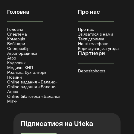
Головна
Про нас
Головна
Про нас
Спецтема
Зв'язатися з нами
Комерція
Техпідтримка
Вебінари
Наші телефони
Спецрозбір
Користувацька угода
Агропорадники
Партнери
Агро
Кадровик
Медичні КНП
Depositphotos
Реальна бухгалтерія
Новини
Online видання «Баланс»
Online видання «Баланс-
Агро»
Online бібліотека «Баланс»
Мітки
Підписатися на Uteka