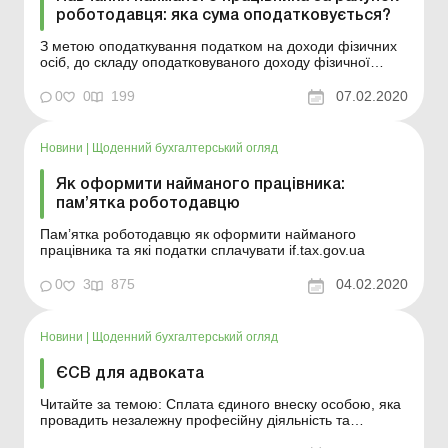
роботодавця: яка сума оподатковується?
З метою оподаткування податком на доходи фізичних
осіб, до складу оподатковуваного доходу фізичної
особи не включається сума, сплачена за здобуття
освіти: перерахована будь-якою юридичною або
0
0
199
07.02.2020
фізичною особою, на користь вітчизняних вищих та
професійно-технічних навчальних закладів за здобуття
ос...
Новини
|
Щоденний бухгалтерський огляд
Як оформити найманого працівника:
пам’ятка роботодавцю
Пам’ятка роботодавцю як оформити найманого
працівника та які податки сплачувати if.tax.gov.ua
0
3
875
04.02.2020
Новини
|
Щоденний бухгалтерський огляд
ЄСВ для адвоката
Читайте за темою: Сплата єдиного внеску особою, яка
провадить незалежну професійну діяльність та
одночасно є найманим працівником Ситуація з