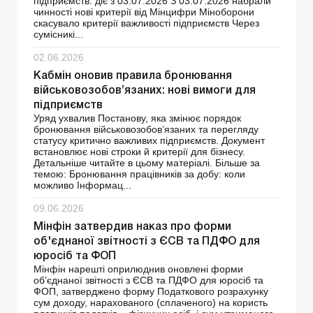
підприємств: діє з 03.07.2026 З 03.07.2026 набрали
чинності нові критерії від Мінцифри Міноборони
скасувало критерії важливості підприємств Через
сумісникі...
02.06.2026
Кабмін оновив правила бронювання
військовозобов’язаних: нові вимоги для
підприємств
Уряд ухвалив Постанову, яка змінює порядок
бронювання військовозобов’язаних та перегляду
статусу критично важливих підприємств. Документ
встановлює нові строки й критерії для бізнесу.
Детальніше читайте в цьому матеріалі. Більше за
темою: Бронювання працівників за добу: коли
можливо Інформац...
09.06.2026
Мінфін затвердив наказ про форми
об'єднаної звітності з ЄСВ та ПДФО для
юросіб та ФОП
Мінфін нарешті оприлюднив оновлені форми
об’єднаної звітності з ЄСВ та ПДФО для юросіб та
ФОП, затверджено форму Податкового розрахунку
сум доходу, нарахованого (сплаченого) на користь