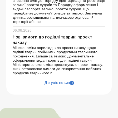
внесення змін до Порядку ідентифікації та реєстрації
великої рогатої худоби та Порядку оформлення і
видачі паспорта великої рогатої худоби. Що
передбачає документ? Більше за темою: Земельна
ділянка розташована на тимчасово окупованій
території або в з...
06.08.2026
Нові вимоги до годівлі тварин: проєкт
наказу
Мінекономіки оприлюднило проєкт наказу щодо
годівлі тварин побічними продуктами тваринного
походження. Більше за темою: Документальне
оформлення видачі кормів для годівлі тварин
Міністерство економіки презентувало проєкт наказу,
який встановлює вимоги до використання побічних
продуктів тваринного п...
До усіх новин