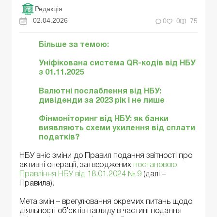
Редакція
02.04.2026
0
0
75
Більше за темою:
Уніфікована система QR-кодів від НБУ
з 01.11.2025
Валютні послаблення від НБУ:
дивіденди за 2023 рік і не лише
Фінмоніторинг від НБУ: як банки
виявляють схеми ухилення від сплати
податків?
НБУ вніс зміни до Правил подання звітності про
активні операції, затверджених
постановою
Правління НБУ від 18.01.2024 № 9
(далі –
Правила).
Мета змін – врегулювання окремих питань щодо
діяльності об’єктів нагляду в частині подання