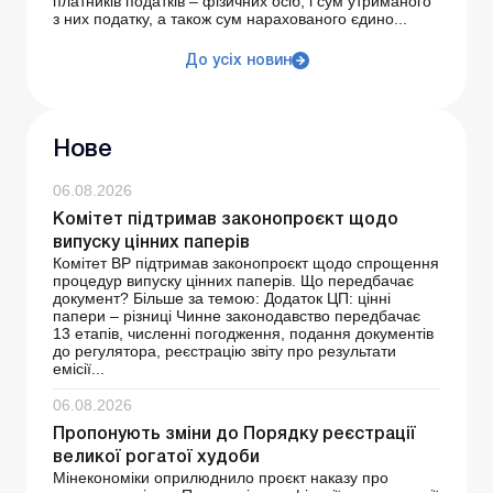
платників податків – фізичних осіб, і сум утриманого
з них податку, а також сум нарахованого єдино...
До усіх новин
Нове
06.08.2026
Комітет підтримав законопроєкт щодо
випуску цінних паперів
Комітет ВР підтримав законопроєкт щодо спрощення
процедур випуску цінних паперів. Що передбачає
документ? Більше за темою: Додаток ЦП: цінні
папери – різниці Чинне законодавство передбачає
13 етапів, численні погодження, подання документів
до регулятора, реєстрацію звіту про результати
емісії...
06.08.2026
Пропонують зміни до Порядку реєстрації
великої рогатої худоби
Мінекономіки оприлюднило проєкт наказу про