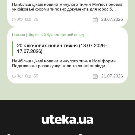
Найбільш цікаві новини минулого тижня Мін’юст оновив
уніфіковані форми типових документів для юросіб
Мінекономіки відкликало новину про створення
координаційного центру з організації бронювання У
0
0
25
28.07.2026
працівника виявлено статус «у розшуку»: що потрібно
знати роботодавцям Закон про ВП...
Новини
|
Щоденний бухгалтерський огляд
20 ключових новин тижня (13.07.2026–
17.07.2026)
Найбільш цікаві новини минулого тижня Нові форми
Податкового розрахунку: коли та за які періоди
звітувати Порядок оформлення та переоформлення
відстрочки від призову під час мобілізації удосконалено
0
0
55
21.07.2026
Кабмін утворив Координаційний центр з організації
бронювання військовозобов’язаних Верховна ...