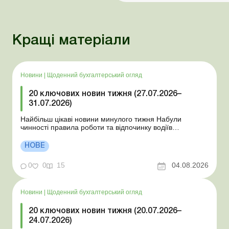
Кращі матеріали
Новини
|
Щоденний бухгалтерський огляд
20 ключових новин тижня (27.07.2026–
31.07.2026)
Найбільш цікаві новини минулого тижня Набули
чинності правила роботи та відпочинку водіїв
Президент підписав закони про мобілізацію та воєнний
стан Для сільгосппідприємств і ФОП запроваджено нові
НОВЕ
одноразові статистичні форми З 2 серпня змінюється
порядок зарахування окремих періодів роботи до стр...
0
0
15
04.08.2026
Новини
|
Щоденний бухгалтерський огляд
20 ключових новин тижня (20.07.2026–
24.07.2026)