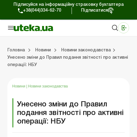
Підписуйся на інформаційну страховку бухгалтера
+38(044)334-62-70
Підписатися
Медичні КНП
Online видання «Баланс»
Online видання «Баланс-Агро»
Online бібліотека «Баланс»
Портал Баланс-Бюджет
Сервіси Баланс-Бюджет
Свiт позитива
Робота з приватними підприємцями
Господарські операції
Юридичні консультації
Спецвипуски для комерційних підприємств
Блог редакції Uteka-Комерція
Зо
Об
Сх
Головна
Новини
Новини законодавства
Унесено зміни до Правил подання звітності про активні
операції: НБУ
дприємцями
ації
риємств
Зовнішньоекономічна діяльність
Облік, податки та звiтнiсть
Схеми бухгалтерських проводок
Школа бухгалтера: просто про облік
Фінансовий аудит
Приватний підприєме
Інструкції для роботи
Новини
|
Новини законодавства
Унесено зміни до Правил
подання звітності про активні
операції: НБУ