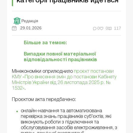
категорії працівників йдеться
Редакція
29.01.2026
0
0
117
Більше за темою:
Випадки повної матеріальної
відповідальності працівників
Мінекономіки оприлюднило
проєкт постанови
КМУ «Про внесення змін до постанови Кабінету
Міністрів України від 26 листопада 2025 р. №
1532»
.
Проєктом акта передбачено:
онлайн-навчання та автоматизована
перевірка знань працівників суб’єктів, які
виконують роботи з підключення та
обслуговування засобів електроживлення, з