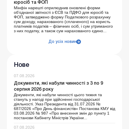
юросіб та ФОП
Мінфін нарешті оприлюднив оновлені форми
об’єднаної звітності з ЄСВ та ПДФО для юросіб та
ФОП, затверджено форму Податкового розрахунку
сум доходу, нарахованого (сплаченого) на користь
платників податків – фізичних осіб, і сум утриманого
з них податку, а також сум нарахованого єдино...
До усіх новин
Нове
07.08.2026
Документи, які набули чинності з 3 по 9
серпня 2026 року
Документи, які набули чинності цього тижня та
стануть у нагоді при здійсненні господарської
діяльності. Указ Президента від 31.07.2026 №
687/2026 «Про День фінансистів» Постанова КМУ від
03.08.2026 № 987 «Про внесення змін до пункту 1
постанови Кабінету Міністрів України...
07.08.2026