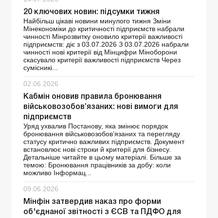
20 ключових новин: підсумки тижня
Найбільш цікаві новини минулого тижня Зміни
Мінекономіки до критичності підприємств набрали
чинності Мінрозвитку оновило критерії важливості
підприємств: діє з 03.07.2026 З 03.07.2026 набрали
чинності нові критерії від Мінцифри Міноборони
скасувало критерії важливості підприємств Через
сумісникі...
02.06.2026
Кабмін оновив правила бронювання
військовозобов’язаних: нові вимоги для
підприємств
Уряд ухвалив Постанову, яка змінює порядок
бронювання військовозобов’язаних та перегляду
статусу критично важливих підприємств. Документ
встановлює нові строки й критерії для бізнесу.
Детальніше читайте в цьому матеріалі. Більше за
темою: Бронювання працівників за добу: коли
можливо Інформац...
09.06.2026
Мінфін затвердив наказ про форми
об'єднаної звітності з ЄСВ та ПДФО для