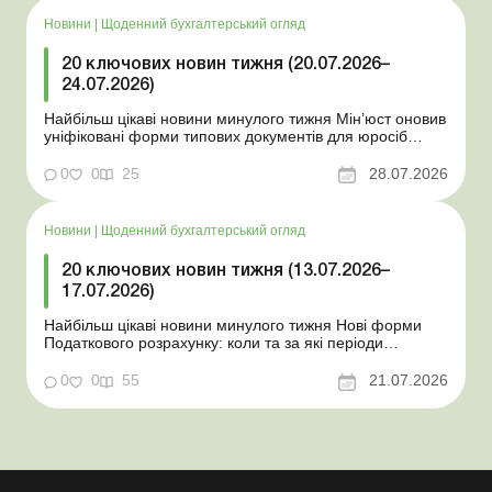
Новини
|
Щоденний бухгалтерський огляд
20 ключових новин тижня (20.07.2026–
24.07.2026)
Найбільш цікаві новини минулого тижня Мін’юст оновив
уніфіковані форми типових документів для юросіб
Мінекономіки відкликало новину про створення
координаційного центру з організації бронювання У
0
0
25
28.07.2026
працівника виявлено статус «у розшуку»: що потрібно
знати роботодавцям Закон про ВП...
Новини
|
Щоденний бухгалтерський огляд
20 ключових новин тижня (13.07.2026–
17.07.2026)
Найбільш цікаві новини минулого тижня Нові форми
Податкового розрахунку: коли та за які періоди
звітувати Порядок оформлення та переоформлення
відстрочки від призову під час мобілізації удосконалено
0
0
55
21.07.2026
Кабмін утворив Координаційний центр з організації
бронювання військовозобов’язаних Верховна ...