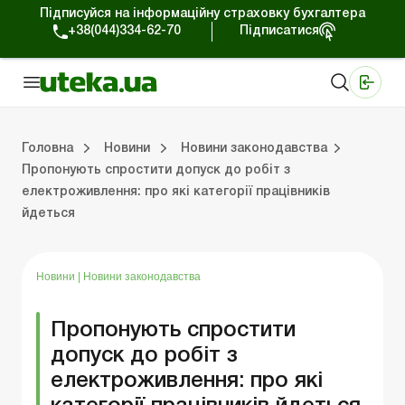
Підписуйся на інформаційну страховку бухгалтера
+38(044)334-62-70
Підписатися
Медичні КНП
Online видання «Баланс»
Online видання «Баланс-Агро»
Online бібліотека «Баланс»
Портал Баланс-Бюджет
Сервіси Баланс-Бюджет
Свiт позитива
Робота з приватними підприємцями
Господарські операції
Юридичні консультації
Спецвипуски для комерційних підприємств
Блог редакції Uteka-Комерція
Зо
Об
Сх
Головна
Новини
Новини законодавства
Пропонують спростити допуск до робіт з
електроживлення: про які категорії працівників
дприємцями
ації
риємств
Зовнішньоекономічна діяльність
Облік, податки та звiтнiсть
Схеми бухгалтерських проводок
Школа бухгалтера: просто про облік
Фінансовий аудит
Приватний підприєме
Інструкції для роботи
йдеться
Новини
|
Новини законодавства
Пропонують спростити
допуск до робіт з
електроживлення: про які