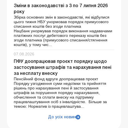
Зміни в законодавстві з 3 по 7 липня 2026
року
Збірка основних змін в законодавстві, які відбулися
цього тижня НБУ унормовав порядок примусового
списання коштів без згоди платника
Нацбанк унормував порядок виконання надавачами
платіжних послуг дебетового переказу коштів без
згоди платника (примусового списання/стягнення
коштів), у тому чис...
07.08.2026
ПФУ доопрацював проєкт порядку щодо
застосування штрафів та нарахування пені
за несплату внеску
Пенсійний фонд вдруге доопрацював проєкт
Порядку узгодження суми недоїмки та прийняття
рішень про нарахування пені й застосування
штрафів за порушення порядку нарахування,
обчислення та сплати внеску на підтримку
працевлаштування осіб з інвалідністю. Більше за
темою: Норматив із працевлаштува...
До усіх новин