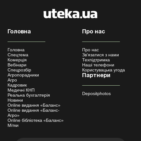
Головна
Про нас
Головна
Про нас
Спецтема
Зв'язатися з нами
Комерція
Техпідтримка
Вебінари
Наші телефони
Спецрозбір
Користувацька угода
Агропорадники
Партнери
Агро
Кадровик
Медичні КНП
Depositphotos
Реальна бухгалтерія
Новини
Online видання «Баланс»
Online видання «Баланс-
Агро»
Online бібліотека «Баланс»
Мітки