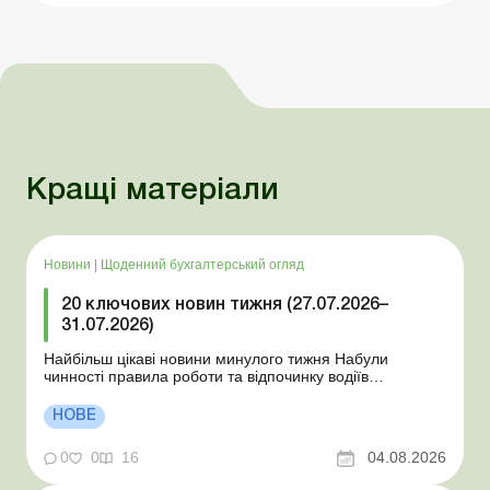
Кращі матеріали
Новини
|
Щоденний бухгалтерський огляд
20 ключових новин тижня (27.07.2026–
31.07.2026)
Найбільш цікаві новини минулого тижня Набули
чинності правила роботи та відпочинку водіїв
Президент підписав закони про мобілізацію та воєнний
стан Для сільгосппідприємств і ФОП запроваджено нові
НОВЕ
одноразові статистичні форми З 2 серпня змінюється
порядок зарахування окремих періодів роботи до стр...
0
0
16
04.08.2026