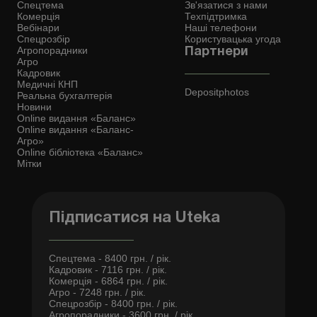
Спецтема
Зв'язатися з нами
Комерція
Техпідтримка
Вебінари
Наші телефони
Спецрозбір
Користувацька угода
Агропорадники
Партнери
Агро
Кадровик
Медичні КНП
Depositphotos
Реальна бухгалтерія
Новини
Online видання «Баланс»
Online видання «Баланс-
Агро»
Online бібліотека «Баланс»
Мітки
Підписатися на Uteka
Спецтема - 8400 грн. / рік.
Кадровик - 7116 грн. / рік.
Комерція - 6864 грн. / рік.
Агро - 7248 грн. / рік.
Спецрозбір - 8400 грн. / рік.
Агропорадники - 3600 грн. / рік.