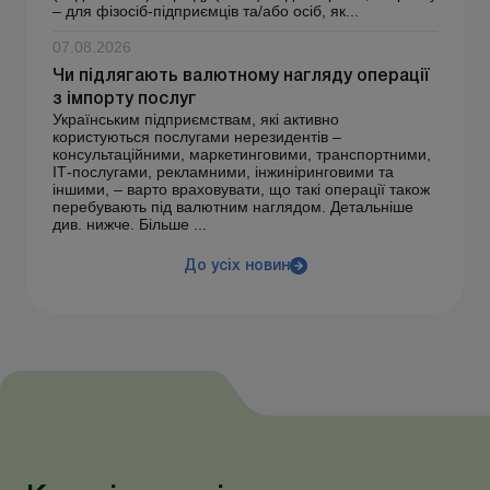
– для фізосіб-підприємців та/або осіб, як...
07.08.2026
Чи підлягають валютному нагляду операції
з імпорту послуг
Українським підприємствам, які активно
користуються послугами нерезидентів –
консультаційними, маркетинговими, транспортними,
ІТ-послугами, рекламними, інжиніринговими та
іншими, – варто враховувати, що такі операції також
перебувають під валютним наглядом. Детальніше
див. нижче. Більше ...
До усіх новин