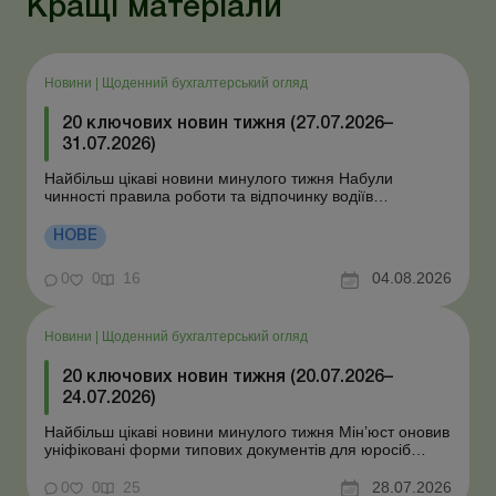
Кращі матеріали
Новини
|
Щоденний бухгалтерський огляд
20 ключових новин тижня (27.07.2026–
31.07.2026)
Найбільш цікаві новини минулого тижня Набули
чинності правила роботи та відпочинку водіїв
Президент підписав закони про мобілізацію та воєнний
стан Для сільгосппідприємств і ФОП запроваджено нові
НОВЕ
одноразові статистичні форми З 2 серпня змінюється
порядок зарахування окремих періодів роботи до стр...
0
0
16
04.08.2026
Новини
|
Щоденний бухгалтерський огляд
20 ключових новин тижня (20.07.2026–
24.07.2026)
Найбільш цікаві новини минулого тижня Мін’юст оновив
уніфіковані форми типових документів для юросіб
Мінекономіки відкликало новину про створення
координаційного центру з організації бронювання У
0
0
25
28.07.2026