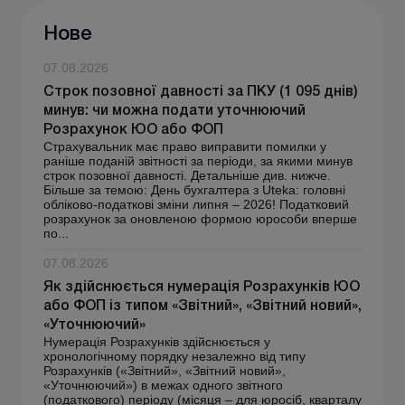
Нове
07.08.2026
Строк позовної давності за ПКУ (1 095 днів)
минув: чи можна подати уточнюючий
Розрахунок ЮО або ФОП
Страхувальник має право виправити помилки у
раніше поданій звітності за періоди, за якими минув
строк позовної давності. Детальніше див. нижче.
Більше за темою: День бухгалтера з Uteka: головні
обліково-податкові зміни липня – 2026! Податковий
розрахунок за оновленою формою юрособи вперше
по...
07.08.2026
Як здійснюється нумерація Розрахунків ЮО
або ФОП із типом «Звітний», «Звітний новий»,
«Уточнюючий»
Нумерація Розрахунків здійснюється у
хронологічному порядку незалежно від типу
Розрахунків («Звітний», «Звітний новий»,
«Уточнюючий») в межах одного звітного
(податкового) періоду (місяця – для юросіб, кварталу