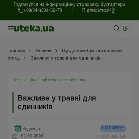
Підписуйся на інформаційну страховку бухгалтера
+38(044)334-62-70
Підписатися
Медичні КНП
Online видання «Баланс»
Online видання «Баланс-Агро»
Online бібліотека «Баланс»
Портал Баланс-Бюджет
Сервіси Баланс-Бюджет
Свiт позитива
Робота з приватними підприємцями
Господарські операції
Юридичні консультації
Спецвипуски для комерційних підприємств
Блог редакції Uteka-Комерція
Зо
Об
Сх
Головна
Новини
Щоденний бухгалтерський
огляд
Важливе у травні для єдинників
дприємцями
ації
риємств
Зовнішньоекономічна діяльність
Облік, податки та звiтнiсть
Схеми бухгалтерських проводок
Школа бухгалтера: просто про облік
Фінансовий аудит
Приватний підприєме
Інструкції для роботи
Новини
|
Щоденний бухгалтерський огляд
Важливе у травні для
єдинників
Редакція
ГОЛОВНЕ
01.06.2026
0
0
190