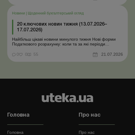
працівника виявлено статус «у розшуку»: що потрібно
знати роботодавцям Закон про ВП...
Новини
|
Щоденний бухгалтерський огляд
20 ключових новин тижня (13.07.2026–
17.07.2026)
Найбільш цікаві новини минулого тижня Нові форми
Податкового розрахунку: коли та за які періоди
звітувати Порядок оформлення та переоформлення
відстрочки від призову під час мобілізації удосконалено
0
0
55
21.07.2026
Кабмін утворив Координаційний центр з організації
бронювання військовозобов’язаних Верховна ...
Головна
Про нас
Головна
Про нас