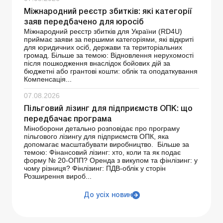
Міжнародний реєстр збитків: які категорії
заяв передбачено для юросіб
Міжнародний реєстр збитків для України (RD4U)
приймає заяви за першими категоріями, які відкриті
для юридичних осіб, держави та територіальних
громад. Більше за темою: Відновлення нерухомості
після пошкодження внаслідок бойових дій за
бюджетні або грантові кошти: облік та оподаткування
Компенсація...
07.08.2026
Пільговий лізинг для підприємств ОПК: що
передбачає програма
Міноборони детально розповідає про програму
пільгового лізингу для підприємств ОПК, яка
допомагає масштабувати виробництво. Більше за
темою: Фінансовий лізинг: хто, коли та як подає
форму № 20-ОПП? Оренда з викупом та фінлізинг: у
чому різниця? Фінлізинг: ПДВ-облік у сторін
Розширення вироб...
До усіх новин