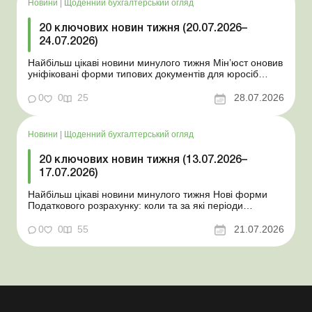
Новини
|
Щоденний бухгалтерський огляд
20 ключових новин тижня (20.07.2026–
24.07.2026)
Найбільш цікаві новини минулого тижня Мін’юст оновив
уніфіковані форми типових документів для юросіб
Мінекономіки відкликало новину про створення
координаційного центру з організації бронювання У
0
0
25
28.07.2026
працівника виявлено статус «у розшуку»: що потрібно
знати роботодавцям Закон про ВП...
Новини
|
Щоденний бухгалтерський огляд
20 ключових новин тижня (13.07.2026–
17.07.2026)
Найбільш цікаві новини минулого тижня Нові форми
Податкового розрахунку: коли та за які періоди
звітувати Порядок оформлення та переоформлення
відстрочки від призову під час мобілізації удосконалено
0
0
55
21.07.2026
Кабмін утворив Координаційний центр з організації
бронювання військовозобов’язаних Верховна ...