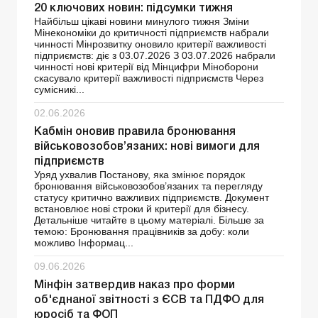
20 ключових новин: підсумки тижня
Найбільш цікаві новини минулого тижня Зміни
Мінекономіки до критичності підприємств набрали
чинності Мінрозвитку оновило критерії важливості
підприємств: діє з 03.07.2026 З 03.07.2026 набрали
чинності нові критерії від Мінцифри Міноборони
скасувало критерії важливості підприємств Через
сумісникі...
02.06.2026
Кабмін оновив правила бронювання
військовозобов’язаних: нові вимоги для
підприємств
Уряд ухвалив Постанову, яка змінює порядок
бронювання військовозобов’язаних та перегляду
статусу критично важливих підприємств. Документ
встановлює нові строки й критерії для бізнесу.
Детальніше читайте в цьому матеріалі. Більше за
темою: Бронювання працівників за добу: коли
можливо Інформац...
09.06.2026
Мінфін затвердив наказ про форми
об'єднаної звітності з ЄСВ та ПДФО для
юросіб та ФОП