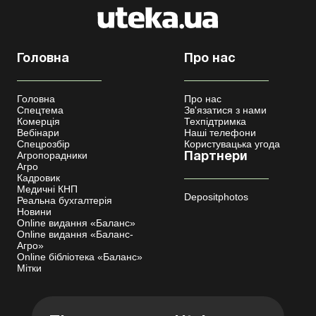
Головна
Про нас
Головна
Про нас
Спецтема
Зв'язатися з нами
Комерція
Техпідтримка
Вебінари
Наші телефони
Спецрозбір
Користувацька угода
Агропорадники
Партнери
Агро
Кадровик
Медичні КНП
Depositphotos
Реальна бухгалтерія
Новини
Online видання «Баланс»
Online видання «Баланс-
Агро»
Online бібліотека «Баланс»
Мітки