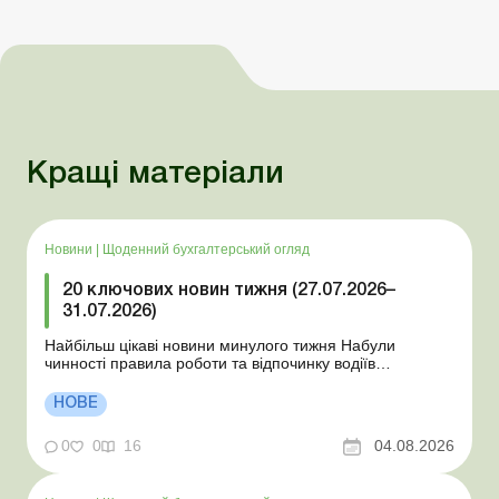
Кращі матеріали
Новини
|
Щоденний бухгалтерський огляд
20 ключових новин тижня (27.07.2026–
31.07.2026)
Найбільш цікаві новини минулого тижня Набули
чинності правила роботи та відпочинку водіїв
Президент підписав закони про мобілізацію та воєнний
стан Для сільгосппідприємств і ФОП запроваджено нові
НОВЕ
одноразові статистичні форми З 2 серпня змінюється
порядок зарахування окремих періодів роботи до стр...
0
0
16
04.08.2026