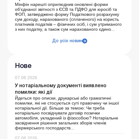
Мінфін нарешті оприлюднив оновлені форми
об’єднаної звітності з ЄСВ та ПДФО для юросіб та
ФОП, затверджено форму Податкового розрахунку
сум доходу, нарахованого (сплаченого) на користь
платників податків – фізичних осіб, і сум утриманого
з них податку, а також сум нарахованого єдино...
До усіх новин
Нове
07.08.2026
У нотаріальному документі виявлено
помилки: які дії
Йдеться про описки, друкарські або граматичні
помилки, які не стосуються суті правочину чи іншої
нотаріальної дії. Більше за темою: Чи треба
нотаріально посвідчувати договір позички
автомобіля, укладений із фізособою? Нотаріальне
засвідчення рішення загальних зборів членів
фермерського господарств...
07.08.2026