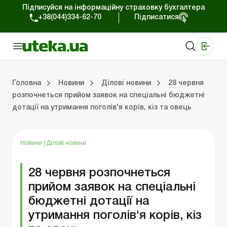
Підписуйся на інформаційну страховку бухгалтера
+38(044)334-62-70
Підписатися
Медичні КНП
Online видання «Баланс»
Online видання «Баланс-Агро»
Online бібліотека «Баланс»
Портал Баланс-Бюджет
Сервіси Баланс-Бюджет
Свiт позитива
Робота з приватними підприємцями
Господарські операції
Юридичні консультації
Спецвипуски для комерційних підприємств
Блог редакції Uteka-Комерція
Зо
Об
Сх
Головна
Новини
Ділові новини
28 червня
розпочнеться прийом заявок на спеціальні бюджетні
дотації на утримання поголів'я корів, кіз та овець
дприємцями
ації
риємств
Зовнішньоекономічна діяльність
Облік, податки та звiтнiсть
Схеми бухгалтерських проводок
Школа бухгалтера: просто про облік
Фінансовий аудит
Приватний підприєме
Інструкції для роботи
Новини
|
Ділові новини
28 червня розпочнеться
прийом заявок на спеціальні
бюджетні дотації на
утримання поголів'я корів, кіз