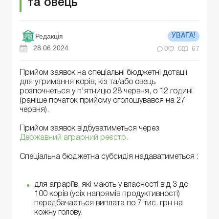
та овець
Редакція
УВАГА!
28.06.2024
0
0
67
Прийом заявок на спеціальні бюджетні дотації
для утримання корів, кіз та/або овець
розпочнеться у п'ятницю 28 червня, о 12 годині
(раніше початок прийому оголошувався на 27
червня).
Прийом заявок відбуватиметься через
Державний аграрний реєстр.
Спеціальна бюджетна субсидія надаватиметься :
для аграріїв, які мають у власності від 3 до
100 корів (усіх напрямів продуктивності)
передбачається виплата по 7 тис. грн на
кожну голову.