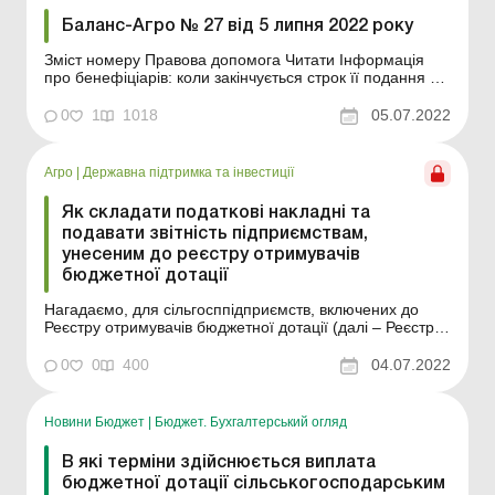
Баланс-Агро № 27 від 5 липня 2022 року
Зміст номеру Правова допомога Читати Інформація
про бенефіціарів: коли закінчується строк її подання та
чи будуть штрафи? ..... с. 2 Читати Кінцеві бенефіціарні
власники ФГ: як визначити та подати відомості до ЄДР
0
1
1018
05.07.2022
у воєнний час ..... с. 5 Читати У якому вигляді
подається форма № ...
Агро
|
Державна підтримка та інвестиції
Як складати податкові накладні та
подавати звітність підприємствам,
унесеним до реєстру отримувачів
бюджетної дотації
Нагадаємо, для сільгосппідприємств, включених до
Реєстру отримувачів бюджетної дотації (далі – Реєстр),
було встановлено особливі правила складання
податкових накладних (далі – ПН), а також заповнення
0
0
400
04.07.2022
звітності з ПДВ. Але з 1 січня цього року ці правила, по
суті, уже не діють. Чому саме ...
Новини Бюджет
|
Бюджет. Бухгалтерський огляд
В які терміни здійснюється виплата
бюджетної дотації сільськогосподарським