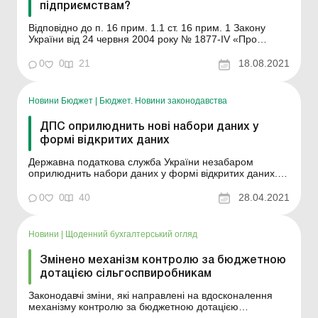
підприємствам?
Відповідно до п. 16 прим. 1.1 ст. 16 прим. 1 Закону
України від 24 червня 2004 року № 1877-IV «Про
державну підтримку сільського господарства України»
сільськогосподарський товаровиробник, основною
0
0
21
18.08.2021
діяльністю якого є постачання сільськогосподарських
товарів/послуг, вироблених ним на влас...
Новини Бюджет
|
Бюджет. Новини законодавства
ДПС оприлюднить нові набори даних у
формі відкритих даних
Державна податкова служба України незабаром
оприлюднить набори даних у формі відкритих даних.
Вчора було оприлюднено постанову КМУ від 3 березня
2021 року № 407 «Про внесення змін до постанов
0
0
40
28.04.2021
Кабінету Міністрів України від 21 жовтня 2015 р. № 835
і від 30 листопада 2016 р. № 867». Відпо...
Новини
|
Щоденний бухгалтерський огляд
Змінено механізм контролю за бюджетною
дотацією сільгоспвиробникам
Законодавчі зміни, які направлені на вдосконалення
механізму контролю за бюджетною дотацією
сільськогосподарським товаровиробникам. Відтепер