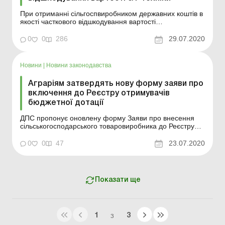
При отриманні сільгоспвиробником державних коштів в
якості часткового відшкодування вартості
сільськогосподарської техніки і обладнання об'єкта
обкладення ПДВ не виникає, і, відповідно, до бази
0
0
286
29.07.2020
оподаткування ПДВ ці кошти не включаються.
ДЕРЖАВНА ПОДАТКОВА СЛУЖБА УКРАЇНИ
ІНДИВІДУАЛЬНА ПОДАТКОВА КОНС...
Новини
|
Новини законодавства
Аграріям затвердять нову форму заяви про
включення до Реєстру отримувачів
бюджетної дотації
ДПС пропонує оновлену форму Заяви про внесення
сільськогосподарського товаровиробника до Реєстру
отримувачів бюджетної дотації (форма № 1-РОБД). Це
дозволить сільськогосподарському товаровиробнику
0
0
47
23.07.2020
повідомити ДПС про всіх пов'язаних з ним осіб, які
протягом бюджетного року виступали отримувачами
держ...
Показати ще
1
3
З