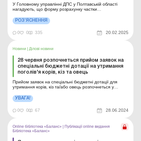
У Головному управлінні ДПС у Полтавській області
нагадують, що форму розрахунку частки
сільськогосподарського товаровиробництва
затверджено наказом Міністерства аграрної політики та
РОЗ’ЯСНЕННЯ
продовольства від 26.12.2011 № 772 «Про
затвердження Розрахунку частки
0
0
335
20.02.2025
сільськогосподарського товаровиробни...
Новини
|
Ділові новини
28 червня розпочнеться прийом заявок на
спеціальні бюджетні дотації на утримання
поголів'я корів, кіз та овець
Прийом заявок на спеціальні бюджетні дотації для
утримання корів, кіз та/або овець розпочнеться у
п'ятницю 28 червня, о 12 годині (раніше початок
прийому оголошувався на 27 червня). Прийом заявок
УВАГА!
відбуватиметься через Державний аграрний реєстр.
Спеціальна бюджетна субсидія надаватиметь...
0
0
67
28.06.2024
Online бібліотека «Баланс»
|
Публікації online видання
Бібліотека «Баланс»