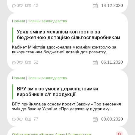
особа, яка претендує на отримання державної
0
0
42
14.12.2020
підтримки, зобов’язана повідомити Державну податкову
службу України про всіх пов’язаних з нею осіб, як...
Новини
|
Новини законодавства
Уряд змінив механізм контролю за
бюджетною дотацією сільгоспвиробникам
Кабінет Міністрів вдосконалив механізм контролю за
використанням бюджетної дотації для розвитку
сільськогосподарських товаровиробників. З метою
удосконалення механізму контролю за використанням
0
0
52
06.11.2020
бюджетної дотації для розвитку сільськогосподарських
товаровиробників Кабінетом Міністрів України в...
Новини
|
Новини законодавства
ВРУ змінює умови держпідтримки
виробників с/г продукції
ВРУ прийняла за основу проєкт Закону «Про внесення
змін до Закону України «Про державну підтримку
сільського господарства України» та інших законів
Україні щодо функціонування Державного аграрного
0
0
77
09.09.2020
реєстру та удосконалення державної підтримки
виробників сільськогосподарської продукц...
Online видання «Баланс-Агро»
|
Фермерським