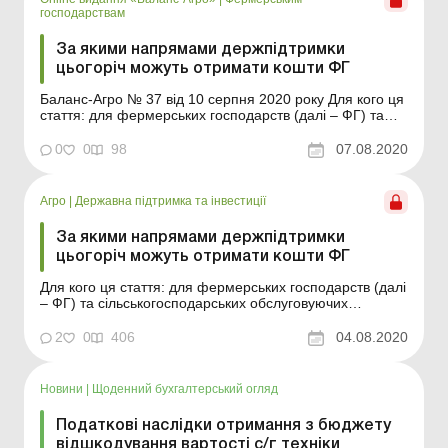
господарствам
За якими напрямами держпідтримки
цьогоріч можуть отримати кошти ФГ
Баланс-Агро № 37 від 10 серпня 2020 року Для кого ця
стаття: для фермерських господарств (далі – ФГ) та
сільськогосподарських обслуговуючих кооперативів
(далі – СОК), які бажають отримати цього року
0
0
98
07.08.2020
бюджетні кошти за напрямами державної підтримки. Із
цієї статті ви дізнаєтеся: хто, за ...
Агро
|
Державна підтримка та інвестиції
За якими напрямами держпідтримки
цьогоріч можуть отримати кошти ФГ
Для кого ця стаття: для фермерських господарств (далі
– ФГ) та сільськогосподарських обслуговуючих
кооперативів (далі – СОК), які бажають отримати цього
року бюджетні кошти за напрямами державної
2
0
406
04.08.2020
підтримки. Із цієї статті ви дізнаєтеся: хто, за якими
напрямами та за яких умов може отрим...
Новини
|
Щоденний бухгалтерський огляд
Податкові наслідки отримання з бюджету
відшкодування вартості с/г техніки