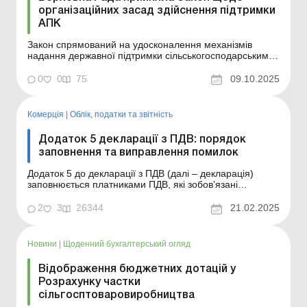
організаційних засад здійснення підтримки
АПК
Закон спрямований на удосконалення механізмів
надання державної підтримки сільськогосподарським
товаровиробникам, підвищення ефективності
використання бюджетних коштів, а також на створення
0
0
75
09.10.2025
прозорих та зрозумілих правил для аграрного бізнесу.
Верховна Рада України 8 жовтня 2025 року прийняла у
друго...
Комерція
|
Облік, податки та звiтнiсть
Додаток 5 декларації з ПДВ: порядок
заповнення та виправлення помилок
Додаток 5 до декларації з ПДВ (далі – декларація)
заповнюється платниками ПДВ, які зобов’язані
розподіляти вхідний ПДВ відповідно до п. 199.1
Податкового кодексу (далі – ПК) (заповнюють таблиці 1
2
3
26344
21.02.2025
і 2) та платниками, що застосовують касовий метод
обліку ПДВ (заповнюють таблицю 3). ...
Новини
|
Щоденний бухгалтерський огляд
Відображення бюджетних дотацій у
Розрахунку частки
сільгосптоваровиробництва