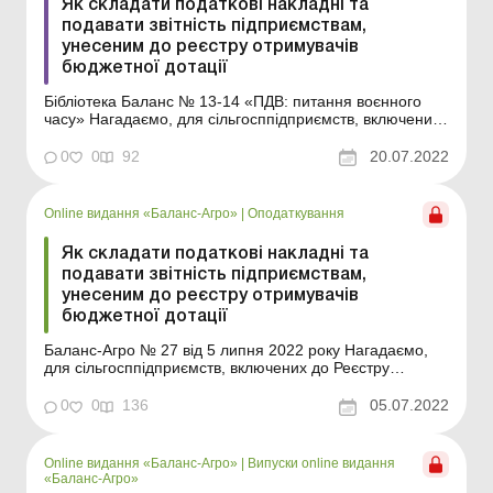
Як складати податкові накладні та
подавати звітність підприємствам,
унесеним до реєстру отримувачів
бюджетної дотації
Бібліотека Баланс № 13-14 «ПДВ: питання воєнного
часу» Нагадаємо, для сільгосппідприємств, включених
до Реєстру отримувачів бюджетної дотації (далі –
Реєстр), було встановлено особливі правила складання
0
0
92
20.07.2022
податкових накладних (далі – ПН), а також заповнення
звітності з ПДВ. Ал...
Online видання «Баланс-Агро»
|
Оподаткування
Як складати податкові накладні та
подавати звітність підприємствам,
унесеним до реєстру отримувачів
бюджетної дотації
Баланс-Агро № 27 від 5 липня 2022 року Нагадаємо,
для сільгосппідприємств, включених до Реєстру
отримувачів бюджетної дотації (далі – Реєстр), було
встановлено особливі правила складання податкових
0
0
136
05.07.2022
накладних (далі – ПН), а також заповнення звітності з
ПДВ. Але з 1 січня цього року ці пр...
Online видання «Баланс-Агро»
|
Випуски online видання
«Баланс-Агро»