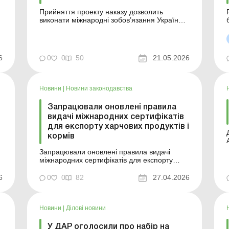
Прийняття проекту наказу дозволить
виконати міжнародні зобов’язання України,
передбачені Угодою про асоціацію, та
створити в Україні спільну (єдину) з
ї
країнами-членами ЄС систему ідентифікації
та реєстрації великої рогатої худоби. Більше
6
0
0
50
21.05.2026
за темою: Земельна ділянка розташована
на тимчасов...
Новини
|
Новини законодавства
Запрацювали оновлені правила
видачі міжнародних сертифікатів
я
для експорту харчових продуктів і
кормів
Запрацювали оновлені правила видачі
міжнародних сертифікатів для експорту
я
харчових продуктів та кормів. Це важливий
крок до сучасної та ефективної системи
6
0
0
82
27.04.2026
державного контролю. Більше за темою:
Експорт сільгосппродукції за договором
комісії: правила обліку та оподаткування
Новини
|
Ділові новини
Податкові накладні, ...
У ДАР оголосили про набір на