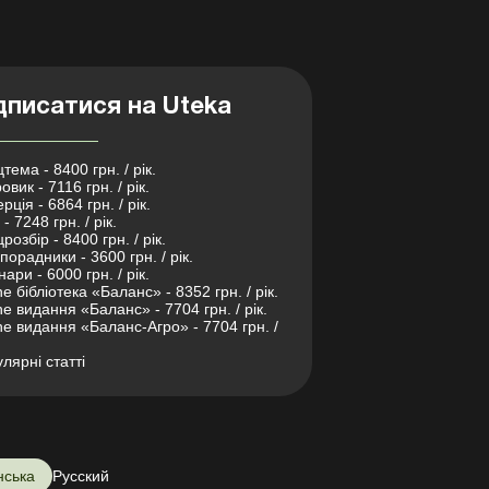
дписатися на Uteka
тема - 8400 грн. / рік.
овик - 7116 грн. / рік.
рція - 6864 грн. / рік.
- 7248 грн. / рік.
розбір - 8400 грн. / рік.
порадники - 3600 грн. / рік.
нари - 6000 грн. / рік.
ne бібліотека «Баланс» - 8352 грн. / рік.
ne видання «Баланс» - 7704 грн. / рік.
ne видання «Баланс-Агро» - 7704 грн. /
лярні статті
нська
Русский