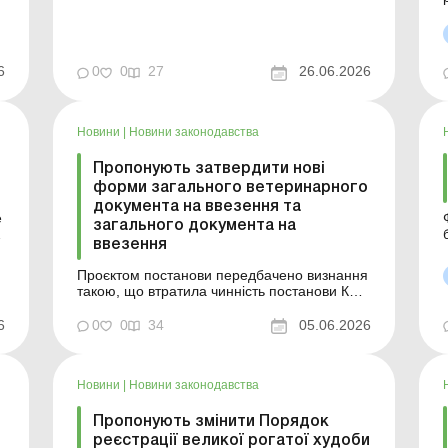
племінних тварин та інвестиції у відповідну
виробничу інфраструктуру, а також
посилять підтримку підприємств, які
продовжують працювати після релокації з
6
0
0
27
26.06.2026
територій, що постраждали...
р
Новини
|
Новини законодавства
Пропонують затвердити нові
форми загального ветеринарного
документа на ввезення та
е
загального документа на
ввезення
Проєктом постанови передбачено визнання
такою, що втратила чинність постанови КМУ
р
від 18.07.2018 № 570 «Про затвердження
форм загального ветеринарного документа
6
0
0
34
05.06.2026
на ввезення та загального документа на
ввезення» та затвердження нових форм
зазначених документів з метою приведення
Новини
|
Новини законодавства
їх у відпо...
Пропонують змінити Порядок
реєстрації великої рогатої худоби