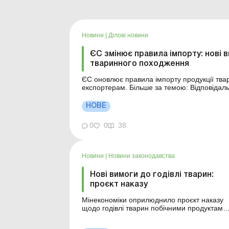
Новини
|
Ділові новини
ЄС змінює правила імпорту: нові 
тваринного походження
ЄС оновлює правила імпорту продукції тва
експортерам. Більше за темою: Відповідальність за порушення законодавства у сфері
виробництва, обігу та маркування органічної продукції Санітарна експертиза
Європейський Союз оновив систем...
НОВЕ
0
0
38
Новини
|
Новини законодавства
Нові вимоги до годівлі тварин:
проєкт наказу
Мінекономіки оприлюднило проєкт наказу
щодо годівлі тварин побічними продуктами
тваринного походження. Більше за темою:
Документальне оформлення видачі кормів