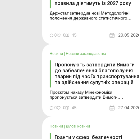
правила діятимуть із 2027 року
Держстат затвердив нові Методологічні
положення державного статистичного
спостереження щодо виробництва продукці
тваринництва, кількості
сільськогосподарських тварин і
0
0
45
29.05.202
забезпеченості їх кормами. Документ
набирає чинності з 1 січня 2027 року та
визначає порядок формування однієї з
ключових аграрних ...
Новини
|
Новини законодавства
Пропонують затвердити Вимоги
до забезпечення благополуччя
тварин під час їх транспортуванн
та здійснення супутніх операцій
Проєктом наказу Мінекономіки
пропонується затвердити Вимоги,
включаючи заходи, які повинні проводитис
компетентним органом щодо вантажів, які
0
0
45
27.04.202
перебувають в обігу, ввозяться
(пересилаються) на митну територію
України та/або вивозяться (пересилаються)
Новини
|
Ділові новини
з неї та приведення національного
законодавства у...
Гранти у сфері безпечності