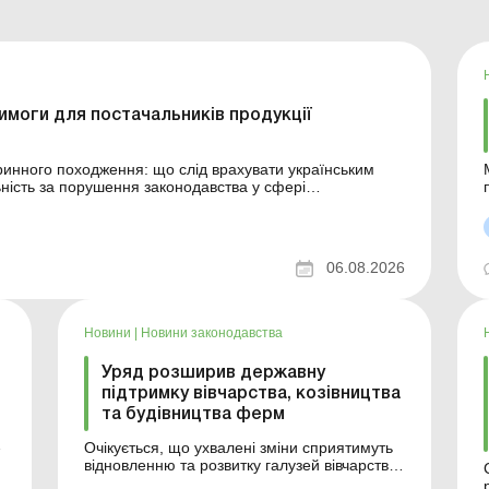
вимоги для постачальників продукції
ринного походження: що слід врахувати українським
: отримуємо висновок
06.08.2026
Новини
|
Новини законодавства
Уряд розширив державну
підтримку вівчарства, козівництва
та будівництва ферм
Очікується, що ухвалені зміни сприятимуть
відновленню та розвитку галузей вівчарства
і козівництва, здешевлять придбання