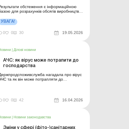
Результати обстеження є інформаційною
базою для розрахунків обсягів виробництва
та реалізації продукції рослинництва і
тваринництва, середніх цін на неї, а також
УВАГА!
складання економічних рахунків сільського
господарства. Більше за темою: Фінансова
0
0
30
19.05.2026
та статистична звітність: пауза-
відтермінування на пер...
Новини
|
Ділові новини
АЧС: як вірус може потрапити до
господарства
Держпродспоживслужба нагадала про вірус
АЧС та як він може потрапляти до
господарства. Більше за темою:
Фітосанітарні та ветеринарні вимоги до
сільгосппродукції при експорті
Бухгалтерський облік наявності та
0
0
42
16.04.2026
використання ветеринарних препаратів
Основний шлях передачі збудника АЧС &n...
Новини
|
Новини законодавства
Зміни у сфері (фіто-)санітарних