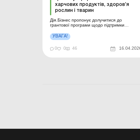
харчових продуктів, здоров’я
рослин і тварин
Дія.Бізнес пропонує долучитися до
грантової програми щодо підтримки
проєктів у сфері безпечності харчових
продуктів та систем здоров’я рослин і
УВАГА!
тварин. Більше за темою: Бюджетні гранти:
як застосовувати різниці з податку на
0
0
46
16.04.202
прибутокь Роботи виконуються на кошти
гранта ЄС: коли застосову...