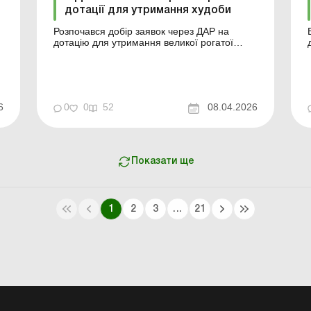
дотації для утримання худоби
Розпочався добір заявок через ДАР на
дотацію для утримання великої рогатої
худоби всіх напрямів продуктивності. Що
саме пропонують аграріям? Більше
за темою: Земельна ділянка розташована
темо
на тимчасово окупованій території або в
зоні активних бойових дій: чи сплачувати
6
0
0
52
08.04.2026
орендну плату Майно суб&r...
Показати ще
1
2
3
...
21