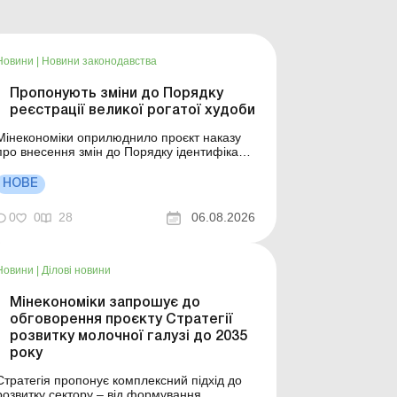
Новини
|
Новини законодавства
Пропонують зміни до Порядку
реєстрації великої рогатої худоби
Мінекономіки оприлюднило проєкт наказу
про внесення змін до Порядку ідентифікації
та реєстрації великої рогатої худоби та
Порядку оформлення і видачі паспорта
НОВЕ
великої рогатої худоби. Що передбачає
документ? Більше за темою: Земельна
0
0
28
06.08.2026
ділянка розташована на тимчасово
окупованій території або в з...
Новини
|
Ділові новини
Мінекономіки запрошує до
обговорення проєкту Стратегії
розвитку молочної галузі до 2035
року
Стратегія пропонує комплексний підхід до
розвитку сектору – від формування