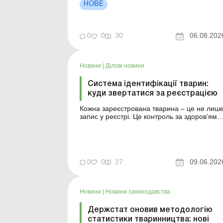
для годівлі тварин Міністерство економіки
НОВЕ
презентувало проєкт наказу, який
встановлює вимоги до використання
побічних продуктів тваринного п...
0
0
30
06.08.202
Новини
|
Ділові новини
Система ідентифікації тварин:
куди звертатися за реєстрацією
Кожна зареєстрована тварина – це не лиш
запис у реєстрі. Це контроль за здоров’ям
поголів’я, безпечність харчових продуктів,
підтримка фермерів та додаткові
можливості для українського експорту.
Більше за темою: Статистика сільського
господарства Форма № 24-сг (місячна): як
0
0
27
09.06.202
без ...
Новини
|
Новини законодавства
Держстат оновив методологію
статистики тваринництва: нові