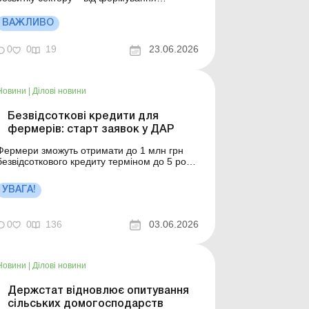
прогнозованого ринку молочної сировини
до створення умов для нових виробництв,
ВАЖЛИВО
інвестицій у переробку та виходу
української молочної продукції на зовнішні
0
0
19
23.06.2026
инки. Більше за темою: Форма № 13-заг
(місячна): порядок склад...
Новини
|
Ділові новини
Безвідсоткові кредити для
фермерів: старт заявок у ДАР
Фермери зможуть отримати до 1 млн грн
безвідсоткового кредиту терміном до 5 років
із забезпеченням виконання зобов’язання
щодо повернення бюджетних
УВАГА!
коштів. Прийом заявок – до 2 липня 2026
оку. Більше за темою: За умовами гранту
підприємець має працевлаштувати
0
0
136
03.06.2026
працівників: як ...
Новини
|
Ділові новини
Держстат відновлює опитування
сільських домогосподарств