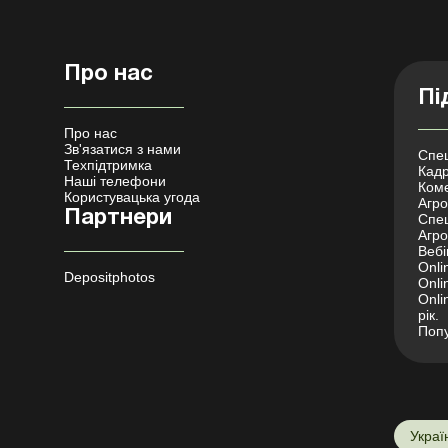
Про нас
Пі
Про нас
Зв'язатися з нами
Спец
Техпідтримка
Кадр
Наші телефони
Коме
Користувацька угода
Агро 
Партнери
Спец
Агро
Вебі
Onli
Depositphotos
Onli
Onli
рік.
Попу
Украї