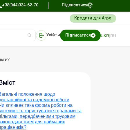
+38(044)334-62-70
Підписатися
Кредити для Агро
|
UKR
RU
Увійти
Підписатися
сто про облік
Портал Баланс-Бюджет
льги?
Зміст
Загальні положення щодо
дистанційної та надомної роботи
Чи впливає така форма роботи на
можливість користуватися правами та
пільгами, передбаченими трудовим
законодавством для найманих
працівників?