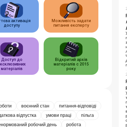
тєва активація
Можливість задати
доступу
питання експерту
Доступ до
Відкритий архів
ксклюзивних
матеріалів c 2015
матеріалів
року
оботи
воєнний стан
питання-відповіді
даткова відпустка
умови праці
пільга
енормований робочий день
робота