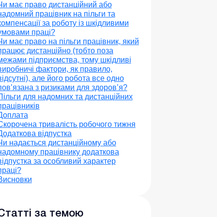
Чи має право дистанційний або
надомний працівник на пільги та
компенсації за роботу із шкідливими
умовами праці?
Чи має право на пільги працівник, який
працює дистанційно (тобто поза
межами підприємства, тому шкідливі
виробничі фактори, як правило,
відсутні), але його робота все одно
пов’язана з ризиками для здоров’я?
Пільги для надомних та дистанційних
працівників
Доплата
Скорочена тривалість робочого тижня
Додаткова відпустка
Чи надається дистанційному або
надомному працівнику додаткова
відпустка за особливий характер
праці?
Висновки
Статті за темою