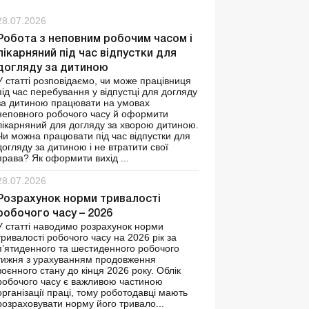
28.07.2026
Робота з неповним робочим часом і
лікарняний під час відпустки для
догляду за дитиною
У статті розповідаємо, чи може працівниця
під час перебування у відпустці для догляду
за дитиною працювати на умовах
неповного робочого часу й оформити
лікарняний для догляду за хворою дитиною.
Чи можна працювати під час відпустки для
догляду за дитиною і не втратити свої
права? Як оформити вихід ...
28.07.2026
Розрахунок норми тривалості
робочого часу – 2026
У статті наводимо розрахунок норми
тривалості робочого часу на 2026 рік за
п’ятиденного та шестиденного робочого
тижня з урахуванням продовження
воєнного стану до кінця 2026 року. Облік
робочого часу є важливою частиною
організації праці, тому роботодавці мають
розраховувати норму його тривало...