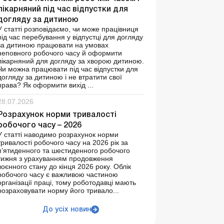
лікарняний під час відпустки для
догляду за дитиною
У статті розповідаємо, чи може працівниця
під час перебування у відпустці для догляду
за дитиною працювати на умовах
неповного робочого часу й оформити
лікарняний для догляду за хворою дитиною.
Чи можна працювати під час відпустки для
догляду за дитиною і не втратити свої
права? Як оформити вихід ...
28.07.2026
Розрахунок норми тривалості
робочого часу – 2026
У статті наводимо розрахунок норми
тривалості робочого часу на 2026 рік за
п’ятиденного та шестиденного робочого
тижня з урахуванням продовження
воєнного стану до кінця 2026 року. Облік
робочого часу є важливою частиною
організації праці, тому роботодавці мають
розраховувати норму його тривало...
До усіх новин