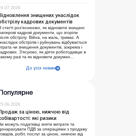
24.07.2026
Відновлення знищених унаслідок
обстрілу кадрових документів
В статті роз’яснюємо, як відновити знищені
паперові кадрові документи, що згоріли
після обстрілу. Війна, на жаль, триває. А
внаслідок обстрілів і руйнувань відбувається
втрата чи знищення документів, зокрема і
кадрових. З’ясуємо, як діяти роботодавцю в
такому разі та як відновити докумен...
До усіх новин
Популярне
23.06.2026
Продаж за ціною, нижчою від
собівартості: які ризики
Чи можуть податківці зняти витрати та
донарахувати ПДВ за операціями з продажу
товарів, робіт, послуг за ціною, нижчою від