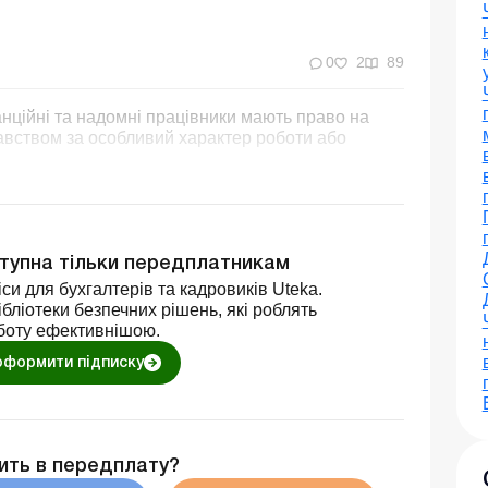
0
2
89
танційні та надомні працівники мають право на
авством за особливий характер роботи або
ступна тільки передплатникам
си для бухгалтерів та кадровиків Uteka.
бліотеки безпечних рішень, які роблять
боту ефективнішою.
оформити підписку
ить в передплату?