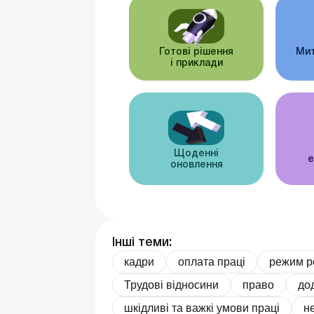
Готові рішення
Мит
і приклади
Щоденні
е
оновлення
Інші теми:
кадри
оплата праці
режим р
Трудові відносини
право
до
шкідливі та важкі умови праці
н