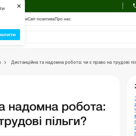
×
ухгалтера
яти
адемiя
Сервіси
Свiт позитива
Про нас
волити
Зовнішньоекономічна діяльність
Облік, податки та звiтнiсть
Схеми бухгалтерських проводок
Школа бухгалтера: про
и
Дистанційна та надомна робота: чи є право на трудові пі
ць
Портал Баланс-Бюджет
Календар бухгалтера
Дані для розрахунків
а надомна робота:
трудові пільги?