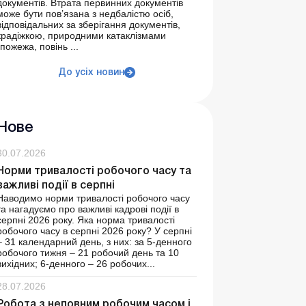
документів. Втрата первинних документів
може бути пов’язана з недбалістю осіб,
відповідальних за зберігання документів,
крадіжкою, природними катаклізмами
(пожежа, повінь ...
До усіх новин
Нове
30.07.2026
Норми тривалості робочого часу та
важливі події в серпні
Наводимо норми тривалості робочого часу
та нагадуємо про важливі кадрові події в
серпні 2026 року. Яка норма тривалості
робочого часу в серпні 2026 року? У серпні
– 31 календарний день, з них: за 5-денного
робочого тижня – 21 робочий день та 10
вихідних; 6-денного – 26 робочих...
28.07.2026
Робота з неповним робочим часом і