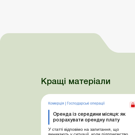
Кращі матеріали
Комерція
|
Господарські операції
Оренда із середини місяця: як
розрахувати орендну плату
У статті відповімо на запитання, що
виникають у ситуації, коли підприємство