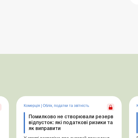
Комерція
|
Облік, податки та звiтнiсть
Помилково не створювали резерв
відпусток: які податкові ризики та
як виправити