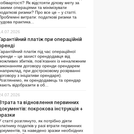
собівартості? Як відстояти ділову мету за
такими операціями та мінімізувати
податкові ризики? Про все це – у статті.
Проблемні витрати: податкові ризики та
судова практика...
14.07.2026
Гарантійний платіж при операційній
оренді
Гарантійний платіж під час операційної
оренди – це захист орендодавця від
можливих збитків, пов’язаних із неналежним
виконанням договору оренди орендарем
(наприклад, при достроковому розірванні
договору з ініціативи орендаря).
Розглянемо, як орендодавець та орендар
мають відобразити в об...
24.07.2026
Втрата та відновлення первинних
документів: покрокова інструкція +
зразки
У статті розглянуто, як потрібно діяти
платнику податків у разі втрати первинних
документів, та наведено зразки необхідних