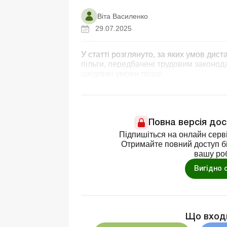
Віта Василенко
29.07.2025
У статті розглянуто, за яких умов дис
пільги, передбачені трудовим законод
шкідливі умови праці.
Повна версія до
Підпишіться на онлайн серві
Отримайте повний доступ бі
вашу ро
Вигідно 
Що вход