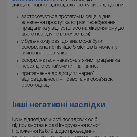
дисциплінарної відповідальності у вигляді догани:
застосовується протягом місяця із дня
виявлення проступка (строк перебування
працівника у відпустці або на лікарняному до
цього періоду не включається);
у будь-якому разі догана може бути
оформлена не пізніше 6 місяців із моменту
вчинення проступка;
оформляється наказом, з яким працівника
необхідно ознайомити під підпис;
притягнення до дисциплінарної
відповідальності – право, а не обов’язок
роботодавця.
Інші негативні наслідки
Крім відповідальності посадових осіб
підприємства в разі ігнорування вимог
Положення № 879 щодо проведення