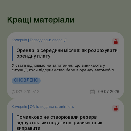
Кращі матеріали
Комерція
|
Господарські операції
Оренда із середини місяця: як розрахувати
орендну плату
У статті відповімо на запитання, що виникають у
ситуації, коли підприємство бере в оренду автомобіль у
фізособи за договором, який починає діяти із середини
місяця. Підприємство орендує у фізособи автомобіль з
ОНОВЛЕНО
15.07.2026. Згідно з умовами договору орендна плата
становить 4 000 грн на місяць. Виникла...
0
2
512
09.07.2026
Комерція
|
Облік, податки та звiтнiсть
Помилково не створювали резерв
відпусток: які податкові ризики та як
виправити