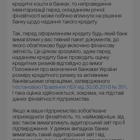
кредитні кошти в банках, то непроведення
інвентаризації перед складанням річної
фінзвітності може побічно вплинути на рішення
банку щодо надання такого кредиту.
Так, перед оформленням кредиту будь-який банк
вимагатиме у вас певний пакет документів, до
якого обов’язково буде включено фінансову
звітність. Це цілком зрозуміло, адже перед
наданням кредиту банк проводить оцінку
кредитних ризиків відповідно до вимог
Положення про визначення банками України
розміру кредитного ризику за активними
банківськими операціями, затвердженого
постановою Правління НБУ від 30.06.2016 № 351
.
І така оцінка здійснюється, зокрема, на підставі
даних фінзвітності підприємства.
Якщо ж ваше підприємство зобов’язане
оприлюднити фінзвітність, то, найімовірніше, від
вас також вимагатимуть аудиторський звіт про її
підтвердження. У деяких випадках банки
вимагають такий аудиторський звіт і від