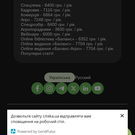
Спецтема - 8400 грн. / рік.
Кадровик - 7116 грн. / рік.
Комерція - 6864 грн. / рік.
Агро - 7248 грн. / рік.
Спецрозбір - 8400 грн. / рік.
Агропорадники - 3600 грн. / рік.
Вебінари - 6000 грн. / рік.
Online бібліотека «Баланс» - 8352 грн. / рік.
Online видання «Баланс» - 7704 грн. / рік.
Online видання «Баланс-Агро» - 7704 грн. / рік.
Популярні статті
Українська
Русский
×
Дизайн і розробка:
Дозвольте сайту Uteka.ua відправляти вам
сповіщення на робочий стіл.
©2014-2026
Powered by SendPulse