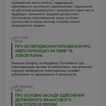
поліпшенню якості роботи, підвищенню
ефективності суспільного виробництва і піднесенню
на цій основі матеріального і культурного рівня життя
трудящих, зміцненню трудової дисципліни і
поступовому перетворенню праці на благо
суспільства в першу життєву потребу кожної
працездатної людини.
01 січня
2015
ПРО ЗАТВЕРДЖЕННЯ ПОЛОЖЕННЯ ПРО
ІНВЕНТАРИЗАЦІЮ АКТИВІВ ТА
ЗОБОВ'ЯЗАНЬ
Наказом Мiнфiну затверджено Положення про
інвентаризацію активів та зобов’язань, яке визначає
порядок проведення інвентаризації активів і
зобов’язань та оформлення її результатів.
02 березня
1993
ПРО ОСНОВНІ ЗАСАДИ ЗДІЙСНЕННЯ
ДЕРЖАВНОГО ФІНАНСОВОГО
КОНТРОЛЮ В УКРАЇНІ