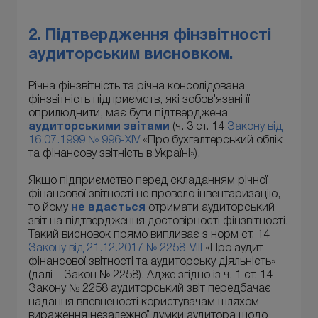
2. Підтвердження фінзвітності
аудиторським висновком.
Річна фінзвітність та річна консолідована
фінзвітність підприємств, які зобов’язані її
оприлюднити, має бути підтверджена
аудиторськими звітами
(ч. 3 ст. 14
Закону від
16.07.1999 № 996-XIV
«Про бухгалтерський облік
та фінансову звітність в Україні»).
Якщо підприємство перед складанням річної
фінансової звітності не провело інвентаризацію,
то йому
не вдасться
отримати аудиторський
звіт на підтвердження достовірності фінзвітності.
Такий висновок прямо випливає з норм ст. 14
Закону від 21.12.2017 № 2258-VIII
«Про аудит
фінансової звітності та аудиторську діяльність»
(далі – Закон № 2258). Адже згідно із ч. 1 ст. 14
Закону № 2258 аудиторський звіт передбачає
надання впевненості користувачам шляхом
вираження незалежної думки аудитора щодо