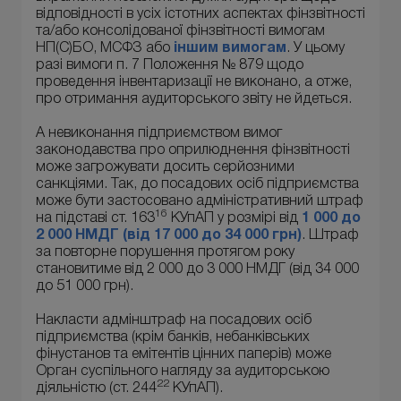
відповідності в усіх істотних аспектах фінзвітності
та/або консолідованої фінзвітності вимогам
НП(С)БО, МСФЗ або
іншим вимогам
. У цьому
разі вимоги п. 7 Положення № 879 щодо
проведення інвентаризації не виконано, а отже,
про отримання аудиторського звіту не йдеться.
А невиконання підприємством вимог
законодавства про оприлюднення фінзвітності
може загрожувати досить серйозними
санкціями. Так, до посадових осіб підприємства
може бути застосовано адміністративний штраф
16
на підставі ст. 163
КУпАП у розмірі від
1 000 до
2 000 НМДГ (від 17 000 до 34 000 грн)
. Штраф
за повторне порушення протягом року
становитиме від 2 000 до 3 000 НМДГ (від 34 000
до 51 000 грн).
Накласти адмінштраф на посадових осіб
підприємства (крім банків, небанківських
фінустанов та емітентів цінних паперів) може
Орган суспільного нагляду за аудиторською
22
діяльністю (ст. 244
КУпАП).