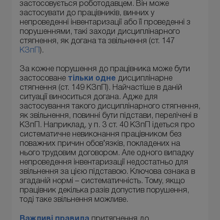
застосовується роботодавцем. Він може
застосувати до працівників, винних у
непроведенні інвентаризації або її проведенні з
порушеннями, такі заходи дисциплінарного
стягнення, як догана та звільнення (ст. 147
КЗпП
).
За кожне порушення до працівника може бути
застосоване
тільки одне
дисциплінарне
стягнення (ст. 149 КЗпП). Найчастіше в даній
ситуації виноситься догана. Адже для
застосування такого дисциплінарного стягнення,
як звільнення, повинні бути підстави, перелічені в
КЗпП. Наприклад, у п. 3 ст. 40 КЗпП ідеться про
систематичне невиконання працівником без
поважних причин обов’язків, покладених на
нього трудовим договором. Але одного випадку
непроведення інвентаризації недостатньо для
звільнення за цією підставою. Ключова ознака в
згаданій нормі – систематичність. Тому, якщо
працівник декілька разів допустив порушення,
тоді таке звільнення можливе.
Важливі правила
притягнення до