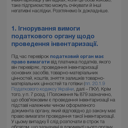
інвентаризації у випадках, коли це обов’язково,
таке підприємство можуть очікувати й інші
негативні наслідки. Розглянемо їх докладніше.
1. Ігнорування вимоги
податкового органу щодо
проведення інвентаризації.
Під час перевірок
податковий орган
має
право вимагати
від платника податків, якого
він перевіряє, проведення інвентаризації
основних засобів, товарно-матеріальних
цінностей, коштів, зняття залишків товарно-
матеріальних цінностей та готівки (
пп. 20.1.9
Податкового кодексу України
, далі – ПКУ). Крім
того, у п. 7 розд. I Положення № 879 зазначено,
що обов’язковим є проведення інвентаризації на
підставі належним чином оформленого
документа органу, який відповідно до закону має
право вимагати проведення такої інвентаризації.
У цьому випадку її слід розпочати в строк та
обсягом, що зазначені в документі цього органу,