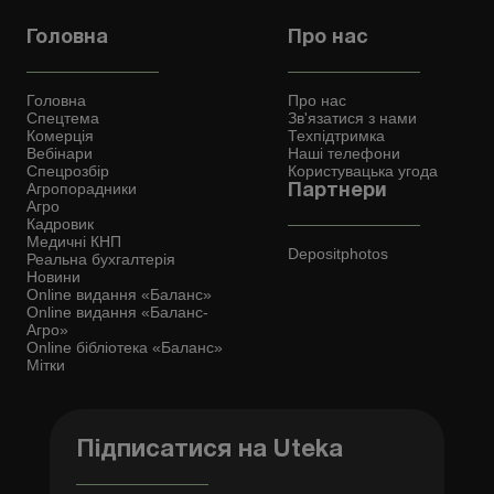
Головна
Про нас
Головна
Про нас
Спецтема
Зв'язатися з нами
Комерція
Техпідтримка
Вебінари
Наші телефони
Спецрозбір
Користувацька угода
Агропорадники
Партнери
Агро
Кадровик
Медичні КНП
Depositphotos
Реальна бухгалтерія
Новини
Online видання «Баланс»
Online видання «Баланс-
Агро»
Online бібліотека «Баланс»
Мітки
Підписатися на Uteka