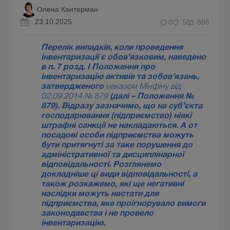
Олена Кантерман
23.10.2025
0
5
888
Перелік випадків, коли проведення
інвентаризації є обов’язковим, наведено
в п. 7 розд. I Положення про
інвентаризацію активів та зобов’язань,
затвердженого
наказом Мінфіну від
02.09.2014 № 879
(далі – Положення №
879). Відразу зазначимо, що на суб’єкта
господарювання (підприємство) ніякі
штрафні санкції не накладаються. А от
посадові особи підприємства можуть
бути притягнуті за таке порушення до
адміністративної та дисциплінарної
відповідальності. Розглянемо
докладніше ці види відповідальності, а
також розкажемо, які ще негативні
наслідки можуть настати для
підприємства, яке проігнорувало вимоги
законодавства і не провело
інвентаризацію.