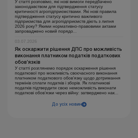
У статті розповімо, які нові вимоги передбачено
законодавством для підтвердження статусу
критичності агропідприємствами. Які нові правила
підтвердження статусу критично важливого
підприємства для агропідприємств діють з липня
2026 року? Якими нормативно-правовими актами
запроваджено новий порядо...
03.07.2026
Як оскаржити рішення ДПС про можливість
виконання платником податків податкових
обов’язків
У статті розглянемо порядок оскарження рішення
податкової про можливість своєчасного виконання
платником податкового обов’язку щодо дотримання
термінів сплати податків і зборів. Як платникові
податків підтвердити свою неможливість виконати
податкові обов’язки через війну: затверджено нак...
До усіх новин