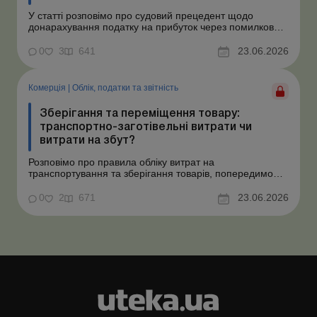
У статті розповімо про судовий прецедент щодо
донарахування податку на прибуток через помилково
не створене забезпечення на оплату відпусток і
надамо рекомендації, як мінімізувати податкові ризики.
0
3
641
23.06.2026
Проблемні витрати: податкові ризики та судова
практика Розуміємо ваші хвилювання через помилкове
неств...
Комерція
|
Облік, податки та звiтнiсть
Зберігання та переміщення товару:
транспортно-заготівельні витрати чи
витрати на збут?
Розповімо про правила обліку витрат на
транспортування та зберігання товарів, попередимо
про податкові ризики, надамо аргументи та
нормативне обґрунтування. Проблемні витрати:
0
2
671
23.06.2026
податкові ризики та судова практика Здавалось би, у
цьому питанні неоднозначності бути не може. Однак,
як свідчить судова пр...