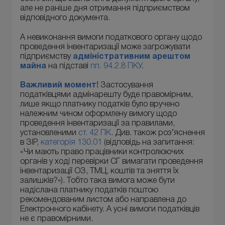
але не раніше дня отримання підприємством
відповідного документа.
А невиконання вимоги податкового органу щодо
проведення інвентаризації може загрожувати
підприємству
адміністративним арештом
майна
на підставі
пп. 94.2.8 ПКУ
.
Важливий момент!
Застосування
податківцями адмінарешту буде правомірним,
лише якщо платнику податків було вручено
належним чином оформлену вимогу щодо
проведення інвентаризації за правилами,
установленими
ст. 42 ПК
. Див. також роз’яснення
в ЗІР,
категорія 130.01
(відповідь на запитання:
«Чи мають право працівники контролюючих
органів у ході перевірки СГ вимагати проведення
інвентаризації ОЗ, ТМЦ, коштів та зняття їх
залишків?»). Тобто така вимога може бути
надіслана платнику податків поштою
рекомендованим листом або направлена до
Електронного кабінету. А усні вимоги податківців
не є правомірними.