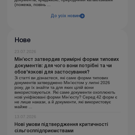
(пожежа, повінь ...
До усіх новин
Нове
23.07.2026
Мін’юст затвердив примірні форми типових
документів: для чого вони потрібні та чи
обов'язкові для застосування?
Зі статті ви дізнаєтеся, які саме форми типових
документів затверджено Мін’юстом у липні 2026
року, де їх знайти та для яких цілій вони
використовуються. Які саме документи охоплюють
нові уніфіковані форми Мін’юсту? Серед 42 форм є
не лише накази, а й документи, які використовує
майже ...
13.07.2026
Нові умови підтвердження критичності
сільгосппідприємствами