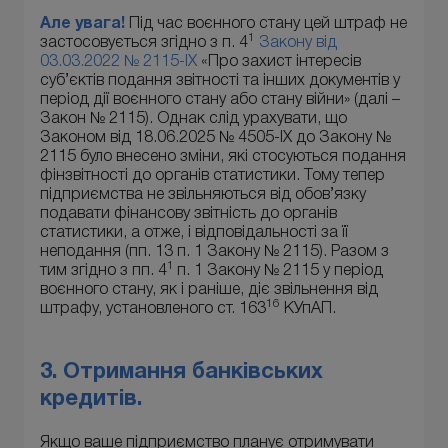
Але увага!
Під час воєнного стану цей штраф не
1
застосовується згідно з п. 4
Закону від
03.03.2022 № 2115-IX
«Про захист інтересів
суб’єктів подання звітності та інших документів у
період дії воєнного стану або стану війни» (далі –
Закон № 2115). Однак слід урахувати, що
Законом від 18.06.2025 № 4505-IX до Закону №
2115 було внесено зміни, які стосуються подання
фінзвітності до органів статистики. Тому тепер
підприємства не звільняються від обов’язку
подавати фінансову звітність до органів
статистики, а отже, і відповідальності за її
неподання (пп. 13 п. 1 Закону № 2115). Разом з
1
тим згідно з пп. 4
п. 1 Закону № 2115 у період
воєнного стану, як і раніше, діє звільнення від
16
штрафу, установленого ст. 163
КУпАП.
3. Отримання банківських
кредитів.
Якщо ваше підприємство планує отримувати