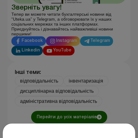
Зверніть увагу!
Тепер ви можете читати бухгалтерські новини від
“Uteka.ua” у Telegram, а обговорювати їх у наших
соціальних мережах та інших платформах.
Приєднуйтесь і дізнавайтесь найважливіші новини
першими!
Facebook
Instagram
Telegram
Linkedin
YouTube
Інші теми:
відповідальність
інвентаризація
дисциплінарна відповідальність
адміністративна відповідальність
Перейти до усіх матеріалів