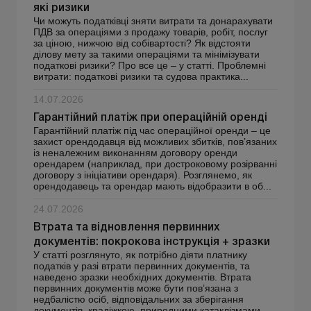
які ризики
Чи можуть податківці зняти витрати та донарахувати
ПДВ за операціями з продажу товарів, робіт, послуг
за ціною, нижчою від собівартості? Як відстояти
ділову мету за такими операціями та мінімізувати
податкові ризики? Про все це – у статті. Проблемні
витрати: податкові ризики та судова практика...
14.07.2026
Гарантійний платіж при операційній оренді
Гарантійний платіж під час операційної оренди – це
захист орендодавця від можливих збитків, пов’язаних
із неналежним виконанням договору оренди
орендарем (наприклад, при достроковому розірванні
договору з ініціативи орендаря). Розглянемо, як
орендодавець та орендар мають відобразити в об...
24.07.2026
Втрата та відновлення первинних
документів: покрокова інструкція + зразки
У статті розглянуто, як потрібно діяти платнику
податків у разі втрати первинних документів, та
наведено зразки необхідних документів. Втрата
первинних документів може бути пов’язана з
недбалістю осіб, відповідальних за зберігання
документів, крадіжкою, природними катаклізмами