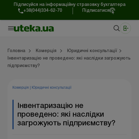
Підписуйся на інформаційну страховку бухгалтера
+38(044)334-62-70
Підписатися
Медичні КНП
Online видання «Баланс»
Online видання «Баланс-Агро»
Online бібліотека «Баланс»
Портал Баланс-Бюджет
Сервіси Баланс-Бюджет
Свiт позитива
Робота з приватними підприємцями
Господарські операції
Юридичні консультації
Спецвипуски для комерційних підприємств
Блог редакції Uteka-Комерція
Зо
Об
Сх
Головна
Комерція
Юридичні консультації
Інвентаризацію не проведено: які наслідки загрожують
підприємству?
дприємцями
ації
риємств
Зовнішньоекономічна діяльність
Облік, податки та звiтнiсть
Схеми бухгалтерських проводок
Школа бухгалтера: просто про облік
Фінансовий аудит
Приватний підприєме
Інструкції для роботи
Комерція
|
Юридичні консультації
Інвентаризацію не
проведено: які наслідки
загрожують підприємству?