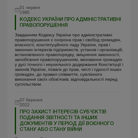
01 червня
1985
КОДЕКС УКРАЇНИ ПРО АДМІНІСТРАТИВНІ
ПРАВОПОРУШЕННЯ
Завданням Кодексу України про адміністративні
правопорушення є охорона прав і свобод громадян,
власності, конституційного ладу України, прав і
законних інтересів підприємств, установ і організацій,
встановленого правопорядку, зміцнення законності,
запобігання правопорушенням, виховання громадян
у дусі точного і неухильного додержання Конституції і
законів України, поваги до прав, честі і гідності інших
громадян, до правил співжиття, сумлінного
виконання своїх обов'язків, відповідальності перед
суспільством.
07 березня
2022
ПРО ЗАХИСТ ІНТЕРЕСІВ СУБ'ЄКТІВ
ПОДАННЯ ЗВІТНОСТІ ТА ІНШИХ
ДОКУМЕНТІВ У ПЕРІОД ДІЇ ВОЄННОГО
СТАНУ АБО СТАНУ ВІЙНИ