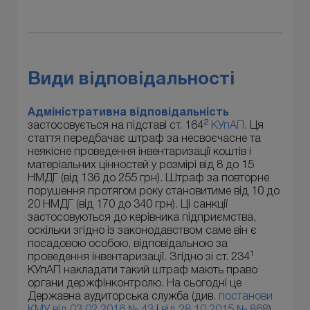
Види відповідальності
Адміністративна відповідальність
2
застосовується на підставі ст. 164
КУпАП
. Ця
стаття передбачає штраф за несвоєчасне та
неякісне проведення інвентаризації коштів і
матеріальних цінностей у розмірі від 8 до 15
НМДГ (від 136 до 255 грн). Штраф за повторне
порушення протягом року становитиме від 10 до
20 НМДГ (від 170 до 340 грн). Ці санкції
застосовуються до керівника підприємства,
оскільки згідно із законодавством саме він є
посадовою особою, відповідальною за
1
проведення інвентаризації. Згідно зі ст. 234
КУпАП накладати такий штраф мають право
органи держфінконтролю. На сьогодні це
Державна аудиторська служба (див.
постанови
КМУ від 03.02.2016 № 43
і
від 28.10.2015 № 868
).