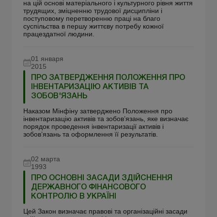
на цій основі матеріального і культурного рівня життя
трудящих, зміцненню трудової дисципліни і
поступовому перетворенню праці на благо
суспільства в першу життєву потребу кожної
працездатної людини.
01 января
2015
ПРО ЗАТВЕРДЖЕННЯ ПОЛОЖЕННЯ ПРО
ІНВЕНТАРИЗАЦІЮ АКТИВІВ ТА
ЗОБОВ'ЯЗАНЬ
Наказом Мiнфiну затверджено Положення про
інвентаризацію активів та зобов’язань, яке визначає
порядок проведення інвентаризації активів і
зобов’язань та оформлення її результатів.
02 марта
1993
ПРО ОСНОВНІ ЗАСАДИ ЗДІЙСНЕННЯ
ДЕРЖАВНОГО ФІНАНСОВОГО
КОНТРОЛЮ В УКРАЇНІ
Цей Закон визначає правові та організаційні засади