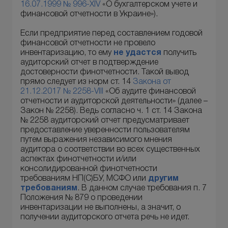
16.07.1999 № 996-XIV
«О бухгалтерском учете и
финансовой отчетности в Украине»).
Если предприятие перед составлением годовой
финансовой отчетности не провело
инвентаризацию, то ему
не удастся
получить
аудиторский отчет в подтверждение
достоверности финотчетности. Такой вывод
прямо следует из норм ст. 14
Закона от
21.12.2017 № 2258-VIII
«Об аудите финансовой
отчетности и аудиторской деятельности» (далее –
Закон № 2258). Ведь согласно ч. 1 ст. 14 Закона
№ 2258 аудиторский отчет предусматривает
предоставление уверенности пользователям
путем выражения независимого мнения
аудитора о соответствии во всех существенных
аспектах финотчетности и/или
консолидированной финотчетности
требованиям НП(С)БУ, МСФО или
другим
требованиям
. В данном случае требования п. 7
Положения № 879 о проведении
инвентаризации не выполнены, а значит, о
получении аудиторского отчета речь не идет.