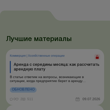
Лучшие материалы
Коммерция
|
Хозяйственные операции
Аренда с середины месяца: как рассчитать
арендную плату
В статье ответим на вопросы, возникающие в
ситуации, когда предприятие берет в аренду
автомобиль у физлица по договору, который начинает
действовать с середины месяца. Предприятие
ОБНОВЛЕНО
арендует у физлица автомобиль с 15.07.2026.
Согласно условиям договора арендная плата
0
2
511
09.07.2026
составляет 4 000 грн в месяц. Возн...