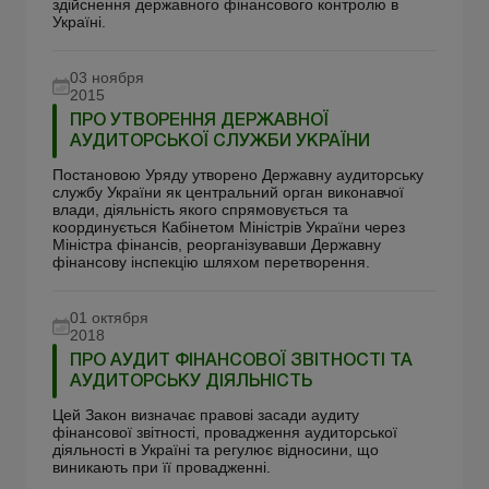
здійснення державного фінансового контролю в
Україні.
03 ноября
2015
ПРО УТВОРЕННЯ ДЕРЖАВНОЇ
АУДИТОРСЬКОЇ СЛУЖБИ УКРАЇНИ
Постановою Уряду утворено Державну аудиторську
службу України як центральний орган виконавчої
влади, діяльність якого спрямовується та
координується Кабінетом Міністрів України через
Міністра фінансів, реорганізувавши Державну
фінансову інспекцію шляхом перетворення.
01 октября
2018
ПРО АУДИТ ФІНАНСОВОЇ ЗВІТНОСТІ ТА
АУДИТОРСЬКУ ДІЯЛЬНІСТЬ
Цей Закон визначає правові засади аудиту
фінансової звітності, провадження аудиторської
діяльності в Україні та регулює відносини, що
виникають при її провадженні.