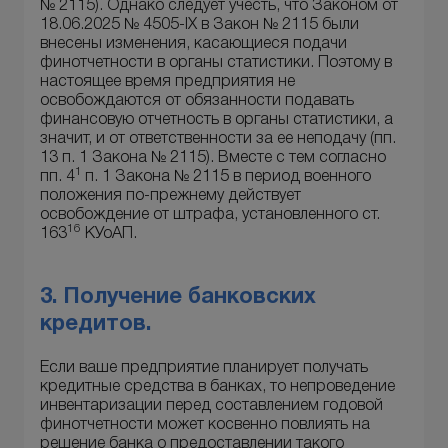
№ 2115). Однако следует учесть, что Законом от
18.06.2025 № 4505-IX в Закон № 2115 были
внесены изменения, касающиеся подачи
финотчетности в органы статистики. Поэтому в
настоящее время предприятия не
освобождаются от обязанности подавать
финансовую отчетность в органы статистики, а
значит, и от ответственности за ее неподачу (пп.
13 п. 1 Закона № 2115). Вместе с тем согласно
1
пп. 4
п. 1 Закона № 2115 в период военного
положения по-прежнему действует
освобождение от штрафа, установленного ст.
16
163
КУоАП.
3. Получение банковских
кредитов.
Если ваше предприятие планирует получать
кредитные средства в банках, то непроведение
инвентаризации перед составлением годовой
финотчетности может косвенно повлиять на
решение банка о предоставлении такого