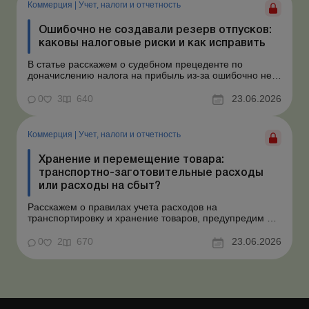
Коммерция
|
Учет, налоги и отчетность
Ошибочно не создавали резерв отпусков:
каковы налоговые риски и как исправить
В статье расскажем о судебном прецеденте по
доначислению налога на прибыль из-за ошибочно не
созданного обеспечения на оплату отпусков и дадим
рекомендации, как минимизировать налоговые риски.
0
3
640
23.06.2026
Проблемные расходы: налоговые риски и судебная
практика Понимаем ваши волнения в связи с
ошибочным несоздан...
Коммерция
|
Учет, налоги и отчетность
Хранение и перемещение товара:
транспортно-заготовительные расходы
или расходы на сбыт?
Расскажем о правилах учета расходов на
транспортировку и хранение товаров, предупредим о
налоговых рисках, предоставим аргументы и
нормативное обоснование. Проблемные расходы:
0
2
670
23.06.2026
налоговые риски и судебная практика Казалось бы, в
этом вопросе неоднозначности быть не может. Но, как
свидетельствует судеб...