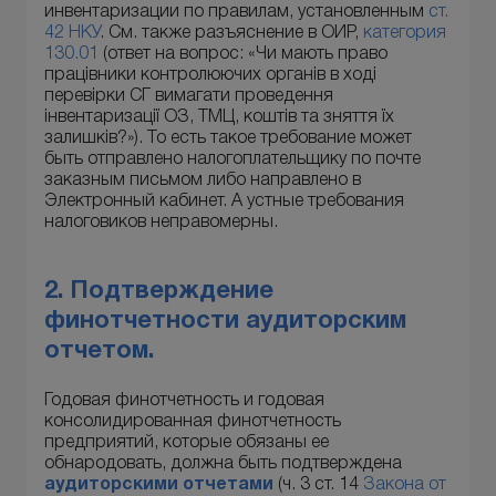
инвентаризации по правилам, установленным
ст.
42 НКУ
. См. также разъяснение в ОИР,
категория
130.01
(ответ на вопрос: «Чи мають право
працівники контролюючих органів в ході
перевірки СГ вимагати проведення
інвентаризації ОЗ, ТМЦ, коштів та зняття їх
залишків?»). То есть такое требование может
быть отправлено налогоплательщику по почте
заказным письмом либо направлено в
Электронный кабинет. А устные требования
налоговиков неправомерны.
2. Подтверждение
финотчетности аудиторским
отчетом
.
Годовая финотчетность и годовая
консолидированная финотчетность
предприятий, которые обязаны ее
обнародовать, должна быть подтверждена
аудиторскими отчетами
(ч. 3 ст. 14
Закона от