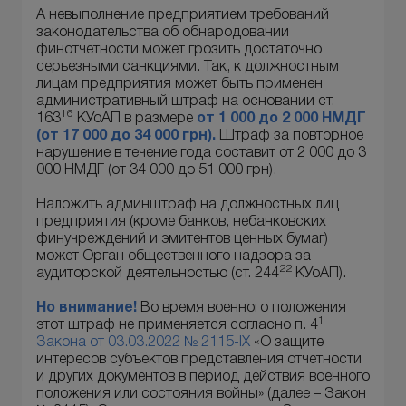
А невыполнение предприятием требований
законодательства об обнародовании
финотчетности может грозить достаточно
серьезными санкциями. Так, к должностным
лицам предприятия может быть применен
административный штраф на основании ст.
16
163
КУоАП в размере
от 1 000 до 2 000 НМДГ
(от 17 000 до 34 000 грн).
Штраф за повторное
нарушение в течение года составит от 2 000 до 3
000 НМДГ (от 34 000 до 51 000 грн).
Наложить админштраф на должностных лиц
предприятия (кроме банков, небанковских
финучреждений и эмитентов ценных бумаг)
может Орган общественного надзора за
22
аудиторской деятельностью (ст. 244
КУоАП).
Но внимание!
Во время военного положения
1
этот штраф не применяется согласно п. 4
Закона от 03.03.2022 № 2115-IX
«О защите
интересов субъектов представления отчетности
и других документов в период действия военного
положения или состояния войны» (далее – Закон