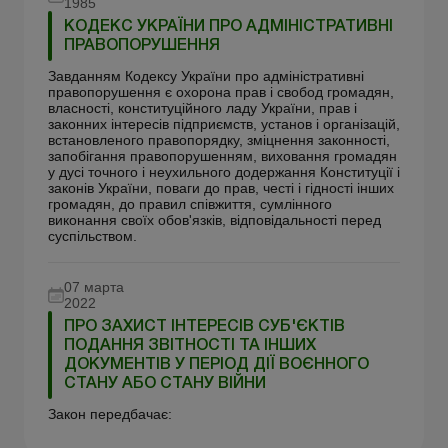
1985
КОДЕКС УКРАЇНИ ПРО АДМІНІСТРАТИВНІ
ПРАВОПОРУШЕННЯ
Завданням Кодексу України про адміністративні
правопорушення є охорона прав і свобод громадян,
власності, конституційного ладу України, прав і
законних інтересів підприємств, установ і організацій,
встановленого правопорядку, зміцнення законності,
запобігання правопорушенням, виховання громадян
у дусі точного і неухильного додержання Конституції і
законів України, поваги до прав, честі і гідності інших
громадян, до правил співжиття, сумлінного
виконання своїх обов'язків, відповідальності перед
суспільством.
07 марта
2022
ПРО ЗАХИСТ ІНТЕРЕСІВ СУБ'ЄКТІВ
ПОДАННЯ ЗВІТНОСТІ ТА ІНШИХ
ДОКУМЕНТІВ У ПЕРІОД ДІЇ ВОЄННОГО
СТАНУ АБО СТАНУ ВІЙНИ
Закон передбачає: