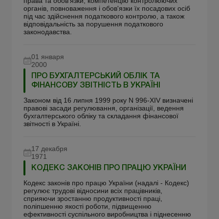
права та обов'язки, компетенцію контролюючих
органів, повноваження і обов'язки їх посадових осіб
під час здійснення податкового контролю, а також
відповідальність за порушення податкового
законодавства.
01 января
2000
ПРО БУХГАЛТЕРСЬКИЙ ОБЛІК ТА
ФІНАНСОВУ ЗВІТНІСТЬ В УКРАЇНІ
Законом від 16 липня 1999 року N 996-XIV визначені
правові засади регулювання, організації, ведення
бухгалтерського обліку та складання фінансової
звітності в Україні.
17 декабря
1971
КОДЕКС ЗАКОНІВ ПРО ПРАЦЮ УКРАЇНИ
Кодекс законів про працю України (надалі - Кодекс)
регулює трудові відносини всіх працівників,
сприяючи зростанню продуктивності праці,
поліпшенню якості роботи, підвищенню
ефективності суспільного виробництва і піднесенню