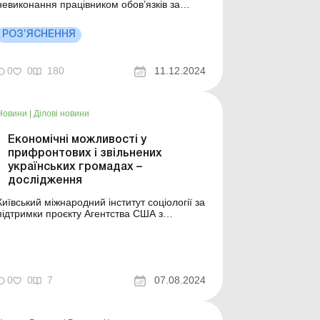
невиконання працівником обов’язків за
трудовим договором та правил трудового
зпорядку (Не)поновлення дії трудового
РОЗ’ЯСНЕННЯ
договору під час призупинення
Призупинення трудового договору та
надання відпусток Як повідомляє
0
0
180
11.12.2024
Центрально-Західне міжрегіональне
управлі...
Новини
|
Ділові новини
Економічні можливості у
прифронтових і звільнених
українських громадах –
дослідження
Київський міжнародний інститут соціології за
підтримки проєкту Агентства США з
міжнародного розвитку USAID «Зміцнення
громадської довіри (UCBI)» провів
опитування щодо економічних можливостей
у прифронтових та звільнених українських
омадах. Опитування проводилося з 31
0
0
7
07.08.2024
травня по ...