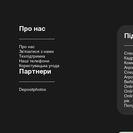
Про нас
Пі
Про нас
Зв'язатися з нами
Спец
Техпідтримка
Кадр
Наші телефони
Коме
Користувацька угода
Агро 
Партнери
Спец
Агро
Вебі
Onli
Depositphotos
Onli
Onli
рік.
Попу