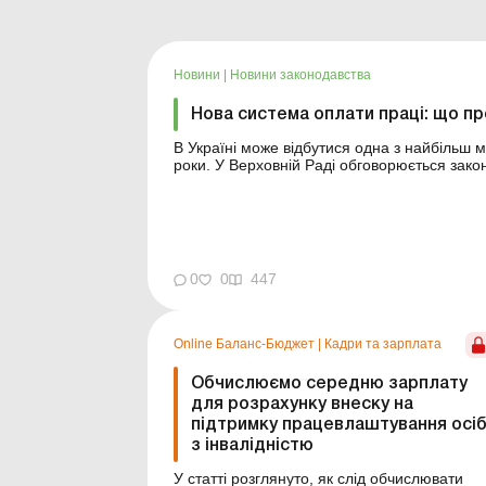
Новини
|
Новини законодавства
Нова система оплати праці: що п
В Україні може відбутися одна з найбільш 
роки. У Верховній Раді обговорюється зако
за темою: Преміювання працівників у період воєнного стану В Україні може відбутися одна з
найбільш масштабних реф...
0
0
447
Online Баланс-Бюджет
|
Кадри та зарплата
Обчислюємо середню зарплату
для розрахунку внеску на
підтримку працевлаштування осі
з інвалідністю
У статті розглянуто, як слід обчислювати