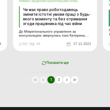
Новини
|
Щоденний бухгалтерський огляд
Чи має право роботодавець
змінити істотні умови праці з будь-
якого моменту та без отримання
згоди працівника під час війни
До Міжрегіонального управління за
консультацією звернулась пані Катерина,
щодо роз’яснення питання про
переведення на іншу роботу на тому ж
4
0
0
49
27.12.2022
підприємстві, без надання згоди, під час дії
воєнного стану. Роз’яснення з цього
питання надав головний державний
інспектор Володимир Коптіков. Зг...
Показати ще
1
2