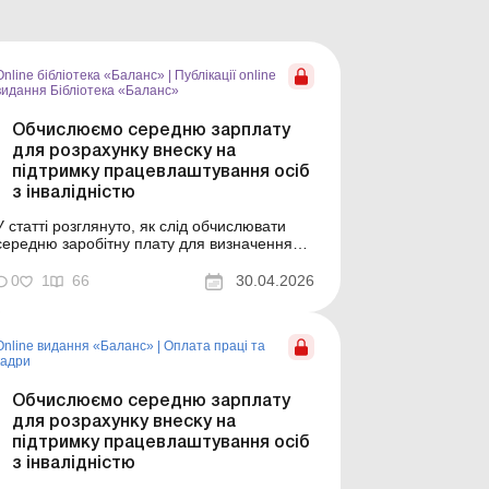
Online бібліотека «Баланс»
|
Публікації online
видання Бібліотека «Баланс»
Обчислюємо середню зарплату
для розрахунку внеску на
підтримку працевлаштування осіб
з інвалідністю
У статті розглянуто, як слід обчислювати
середню заробітну плату для визначення
суми внеску на підтримку
працевлаштування осіб з інвалідністю згідно
0
1
66
30.04.2026
з постановою КМУ, затвердженою у лютому
2026 року. Серія Бібліотека «Баланс»
Спецтема «Норматив із працевлаштування
Online видання «Баланс»
|
Оплата праці та
осіб з інвалідн...
кадри
Обчислюємо середню зарплату
для розрахунку внеску на
підтримку працевлаштування осіб
з інвалідністю