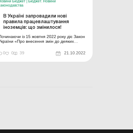
Новини Бюджет
|
Бюджет. Новини
законодавства
В Україні запровадили нові
правила працевлаштування
іноземців: що змінилося!
Починаючи із 15 жовтня 2022 року діє Закон
України «Про внесення змін до деяких
законів України щодо застосування праці
іноземців та осіб без громадянства в Україні
0
0
39
21.10.2022
і надання послуг з посередництва у
працевлаштуванні за кордоном» від
21.09.2022 р. № 2623-IX. Законом:
удосконален...