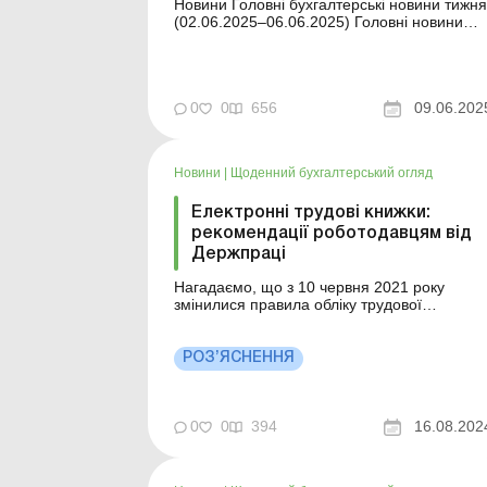
Новини Головні бухгалтерські новини тижня
(02.06.2025–06.06.2025) Головні новини
про найважливіші зміни у законодавстві –
оновлюється щодня Зміст номеру Правова
допомога Читати Чи можна здавати в
оренду приміщення, яке було надано в
0
0
656
09.06.202
позичку Читати Лист Мінекономіки в...
Новини
|
Щоденний бухгалтерський огляд
Електронні трудові книжки:
рекомендації роботодавцям від
Держпраці
Нагадаємо, що з 10 червня 2021 року
змінилися правила обліку трудової
діяльності працівника. Такі зміни
передбачені Законом від 05.02.2021 №
1217-IX «Про внесення змін до деяких
РОЗ’ЯСНЕННЯ
законодавчих актів України щодо обліку
трудової діяльності працівника в
електронній формі» (далі – Зако...
0
0
394
16.08.202