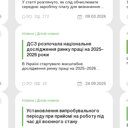
У статті розглянуто, як слід обчислювати
середню заробітну плату для визначення
суми внеску на підтримку
о
працевлаштування осіб з інвалідністю згідно
6
0
2
272
09.03.2026
з постановою КМУ, затвердженою у лютому
2026 року. Баланс-Агро № 10 від 10
березня 2026 року Із 01.01.2026 змінилися
Новини
|
Ділові новини
правила виконання роботодавцями ...
ДСЗ розпочала національне
дослідження ринку праці на 2025–
б
2026 роки
В Україні стартувало масштабне
дослідження ринку праці на 2025–2026
роки. Що планується за цим дослідженням і
кого воно торкнеться? Більше за темою: Чи
повинен роботодавець займатися пошуком
о
6
0
0
10
24.09.2025
працівників з інвалідністю для виконання
нормативу В Україні стартувало масштабне
дослідженн...
Новини
|
Ділові новини
Установлення випробувального
періоду при прийомі на роботу під
час дії воєнного стану
Б