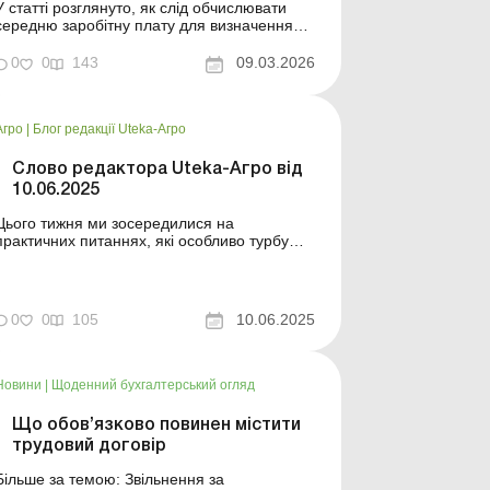
У статті розглянуто, як слід обчислювати
середню заробітну плату для визначення
суми внеску на підтримку
працевлаштування осіб з інвалідністю згідно
0
0
143
09.03.2026
з постановою КМУ, затвердженою у лютому
2026 року. Баланс № 10 від 10 березня
2026 року Із 01.01.2026 змінилися правила
Агро
|
Блог редакції Uteka-Агро
виконання роботодавцями норма...
Слово редактора Uteka-Агро від
10.06.2025
Цього тижня ми зосередилися на
практичних питаннях, які особливо турбують
сільгосппідприємства: бронювання
військовозобов’язаних, порядок розподілу
вхідного ПДВ, компенсація за
працевлаштування переселенців, оренда
0
0
105
10.06.2025
приміщень, отриманих у позичку. А ще –
новий спецвипуск про ліцензування ...
Новини
|
Щоденний бухгалтерський огляд
Що обов’язково повинен містити
трудовий договір
ільше за темою: Звільнення за