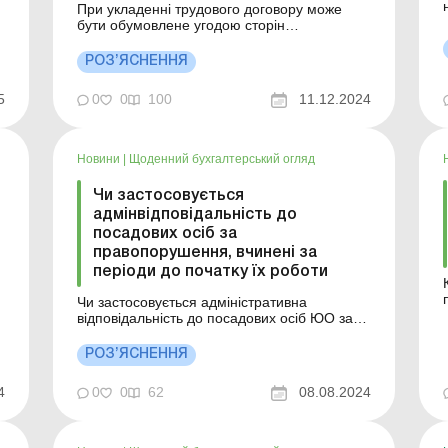
При укладенні трудового договору може
бути обумовлене угодою сторін
ро
випробування з метою перевірки
відповідності працівника роботі, яка йому
РОЗ’ЯСНЕННЯ
доручається. Умова про випробування має
бути застережена в наказі чи розпорядженні
5
0
0
100
11.12.2024
про прийняття на роботу. В період
випробування на працівників поширюється
за...
Новини
|
Щоденний бухгалтерський огляд
Чи застосовується
адмінвідповідальність до
посадових осіб за
правопорушення, вчинені за
періоди до початку їх роботи
Чи застосовується адміністративна
відповідальність до посадових осіб ЮО за
адміністративні правопорушення, вчинені за
періоди, які не належали до їх роботи?
РОЗ’ЯСНЕННЯ
Відповідно до ч. 8 ст. 9 Закону від
гр
16.07.1999 № 996-ХIV «Про бухгалтерський
4
0
0
62
08.08.2024
облік та фінансову звітність в Україні» від...