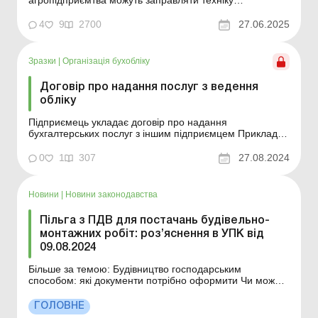
підрядників, щоб такі дії не визнали реалізацією
пального. Досить часто для виконання тих або інших
4
9
2700
27.06.2025
сільськогосподарських робіт агропідприємства
вимушені залучати до роботи підрядників. Згідно із
Цивільним к...
Зразки
|
Організація бухобліку
Договір про надання послуг з ведення
обліку
Підприємець укладає договір про надання
бухгалтерських послуг з іншим підприємцем Приклад
складання Зразок для завантаження
0
1
307
27.08.2024
Новини
|
Новини законодавства
Пільга з ПДВ для постачань будівельно-
монтажних робіт: роз’яснення в УПК від
09.08.2024
Більше за темою: Будівництво господарським
способом: які документи потрібно оформити Чи можна
здавати в оренду об’єкт незавершеного будівництва?
Продаж майнових прав на майбутній об’єкт
ГОЛОВНЕ
нерухомості: облік у замовника будівництва