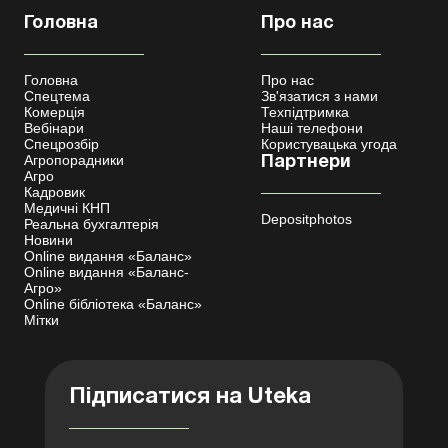
Головна
Про нас
Головна
Про нас
Спецтема
Зв'язатися з нами
Комерція
Техпідтримка
Вебінари
Наші телефони
Спецрозбір
Користувацька угода
Агропорадники
Партнери
Агро
Кадровик
Медичні КНП
Depositphotos
Реальна бухгалтерія
Новини
Online видання «Баланс»
Online видання «Баланс-
Агро»
Online бібліотека «Баланс»
Мітки
Підписатися на Uteka