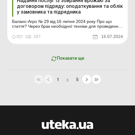
Надання послуг із збирання врожаю за
договором підряду: оподаткування та облік
у замовника та підрядника
Баланс-Агро № 29 від 16 липня 2024 року Про що
стаття? Через брак необхідної техніки для проведення
сільгоспробіт, зокрема із збирання врожаю, на практиці
часто вдаються до оформлення взаємовідносин на
0
1
287
15.07.2024
основі договору підряду. Тобто одна сторона (власник
техніки) виконує сільськогосподарські роботи...
Показати ще
1
5
З