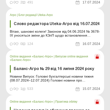
завантаження Див. також: Акт приймання-передачі
0
2
491
17.07.2024
виконаних робіт з посіву за договором підряду ...
Агро
|
Блог редакції Uteka-Агро
Слово редактора Uteka-Агро від 16.07.2024
Вітаю, шановні колеги! Законом від 04.06.2024 № 3678-
ІХ уносяться зміни до КЗпП щодо встановлення
додаткових підстав розірвання трудового договору з
ініціативи роботодавця та деяких інших питань. Нові
0
0
124
16.07.2024
норми КЗпП набудуть чинності з 27 вересня 2024 року.
Пропонуємо їх аналіз. Зокрема, у статті розпо...
Online видання «Баланс-Агро»
|
Випуски online видання
«Баланс-Агро»
Баланс-Агро № 29 від 16 липня 2024 року
Новини Випуск: Головні бухгалтерські новини тижня
(08.07.2024–12.07.2024) Головні новини про
найважливіші зміни у законодавстві – оновлюється
щодня Зміст номеру Правова допомога Читати У які
0
1
533
15.07.2024
строки зараз можна оскаржити податкове
повідомлення-рішення в суді? .....с. 3 Чит...
Online видання «Баланс-Агро»
|
Практика обліку