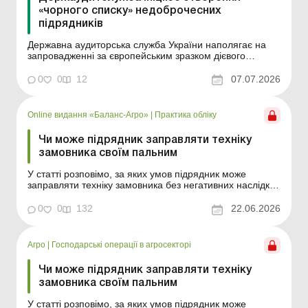
«чорного списку» недоброчесних
підрядників
Державна аудиторська служба України наполягає на
запровадженні за європейським зразком дієвого
«чорного списку» недоброчесних контрагентів та
підрядників, які порушували умови державних
0
0
12
07.07.2026
контрактів. Попри те, що Антимонопольний комітет
формує список порушників і синхронізує його із систе...
Online видання «Баланс-Агро»
|
Практика обліку
Чи може підрядник заправляти техніку
замовника своїм пальним
У статті розповімо, за яких умов підрядник може
заправляти техніку замовника без негативних наслідків
для себе. Баланс-Агро № 25 від 23 червня 2026 року
Для виконання сільськогосподарських або інших робіт
0
0
132
22.06.2026
за договором підряду замовники часто надають своє
пальне для заправлення техніки виконавців. ...
Агро
|
Господарські операції в агросекторі
Чи може підрядник заправляти техніку
замовника своїм пальним
У статті розповімо, за яких умов підрядник може