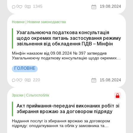
Узагальнююча податкова консультація щодо окремих
0
0
1345
19.08.2024
п...
Новини
|
Новини законодавства
Узагальнююча податкова консультація
щодо окремих питань застосування режиму
звільнення від обкладення ПДВ – Мінфін
Мінфін наказом від 09.08.2024 № 397 затвердив
Узагальнюючу податкову консультацію щодо окремих
питань застосування режиму звільнення від
оподаткування податком на додану вартість,
ГОЛОВНЕ
встановленого пунктом 197.15 статті 197 Податкового
кодексу (далі – УПК, ПК). В УПК, зокрема, надано
0
0
220
15.08.2024
відпов...
Зразки
|
Сільгоспоблік
Акт приймання-передачі виконаних робіт зі
збирання врожаю за договором підряду
Надання послуг із збирання врожаю за договором
підряду: оподаткування та облік у замовника та
підрядника Приклад складання Зразок для