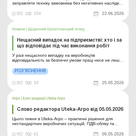
заправляти техніку замовника без негативних наслідків
для себе. Для виконання сільськогосподарських або
інших робіт за договором підряду замовники часто
0
1
254
22.06.2026
надають своє пальне для заправлення техніки
виконавців. Однак на практиці можлива і протилежна
ситу...
Новини
|
Щоденний бухгалтерський огляд
Нещасний випадок на підприємстві: хто і за
що відповідає під час виконання робіт
У разі нещасного випадку на виробництві
відповідальність за безпечні умови праці несе не лише
роботодавець. Фахівці нагадали, як розподіляються
обов’язки між керівниками, підрядниками та
РОЗ’ЯСНЕННЯ
працівниками і які помилки найчастіше призводять до
виробничого травматизму. Більше за темою: Розслі...
0
0
33
25.05.2026
Агро
|
Блог редакції Uteka-Агро
Слово редактора Uteka-Агро від 05.05.2026
Цього тижня в Uteka-Агро – практичні рішення для
нестандартних виробничих ситуацій, ПДВ-обліку та
земельних операцій. Розбираємо, як діяти, якщо
посівну не проведено, як працює давальницька
0
0
61
05.05.2026