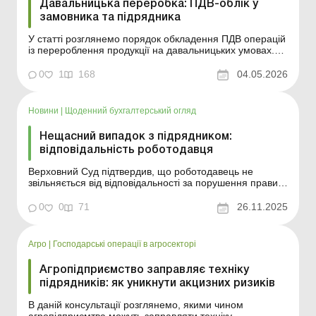
Давальницька переробка: ПДВ-облік у
замовника та підрядника
У статті розглянемо порядок обкладення ПДВ операцій
із перероблення продукції на давальницьких умовах.
Операції з перероблення продукції на давальницьких
умовах є одним із найпоширеніших інструментів
0
1
168
04.05.2026
організації виробництва в аграрному секторі. За
давальницькою схемою замовник передає підряднику
сир...
Новини
|
Щоденний бухгалтерський огляд
Нещасний випадок з підрядником:
відповідальність роботодавця
Верховний Суд підтвердив, що роботодавець не
звільняється від відповідальності за порушення правил
охорони праці, якщо під час робіт з підвищеною
небезпекою залучає підрядника без відповідних
0
0
71
26.11.2025
дозволів, навчання та медичного огляду. Огляд
рішення суду. Більше за темою: Нещасний випадок на
підприємст...
Агро
|
Господарські операції в агросекторі
Агропідприємство заправляє техніку
підрядників: як уникнути акцизних ризиків
В даній консультації розглянемо, якими чином
агропідприємтва можуть заправляти техніку