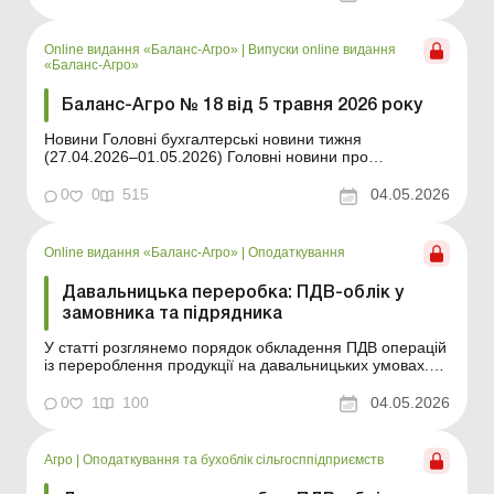
переробка з погляду ПДВ, коли можливі перевірки
Держгеокадастру та як уникнути перекручення
собівартості...
Online видання «Баланс-Агро»
|
Випуски online видання
«Баланс-Агро»
Баланс-Агро № 18 від 5 травня 2026 року
Новини Головні бухгалтерські новини тижня
(27.04.2026–01.05.2026) Головні новини про
найважливіші зміни у законодавстві – оновлюється
щодня Зміст номеру Земельні відносини
0
0
515
04.05.2026
Читати Індексація платежів у разі викупу земельної
ділянки з постійного користування Правова допомог...
Online видання «Баланс-Агро»
|
Оподаткування
Давальницька переробка: ПДВ-облік у
замовника та підрядника
У статті розглянемо порядок обкладення ПДВ операцій
із перероблення продукції на давальницьких умовах.
Баланс-Агро № 18 від 5 травня 2026 року Операції з
перероблення продукції на давальницьких умовах є
0
1
100
04.05.2026
одним із найпоширеніших інструментів організації
виробництва в аграрному секторі. За давальниць...
Агро
|
Оподаткування та бухоблік сільгосппідприємств