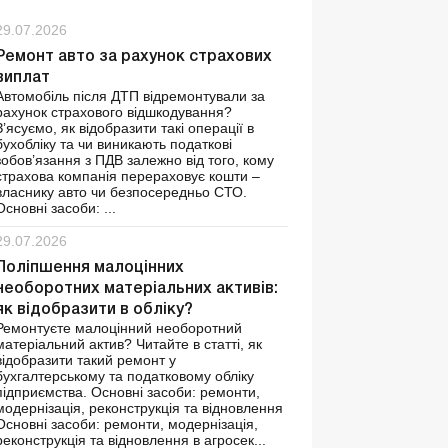
29.07.2026
Ремонт авто за рахунок страхових
виплат
Автомобіль після ДТП відремонтували за
рахунок страхового відшкодування?
З’ясуємо, як відобразити такі операції в
бухобліку та чи виникають податкові
зобов’язання з ПДВ залежно від того, кому
страхова компанія перераховує кошти –
власнику авто чи безпосередньо СТО.
Основні засоби: ...
29.07.2026
Поліпшення малоцінних
необоротних матеріальних активів:
як відобразити в обліку?
Ремонтуєте малоцінний необоротний
матеріальний актив? Читайте в статті, як
відобразити такий ремонт у
бухгалтерському та податковому обліку
підприємства. Основні засоби: ремонти,
модернізація, реконструкція та відновлення
Основні засоби: ремонти, модернізація,
реконструкція та відновлення в агросек...