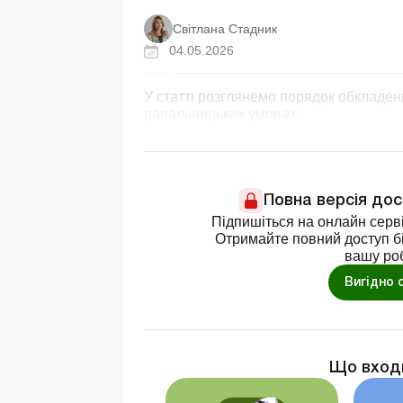
Світлана Стадник
04.05.2026
У статті розглянемо порядок обкладен
давальницьких умовах.
Повна версія до
Підпишіться на онлайн серві
Отримайте повний доступ бі
вашу ро
Вигідно 
Що вход