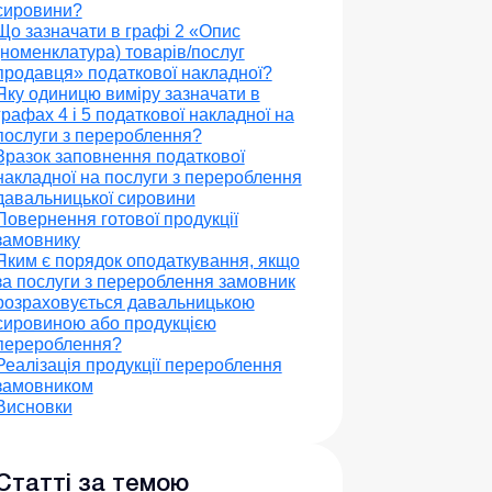
сировини?
Що зазначати в графі 2 «Опис
(номенклатура) товарів/послуг
продавця» податкової накладної?
Яку одиницю виміру зазначати в
графах 4 і 5 податкової накладної на
послуги з перероблення?
Зразок заповнення податкової
накладної на послуги з перероблення
давальницької сировини
Повернення готової продукції
замовнику
Яким є порядок оподаткування, якщо
за послуги з перероблення замовник
розраховується давальницькою
сировиною або продукцією
перероблення?
Реалізація продукції перероблення
замовником
Висновки
Статті за темою