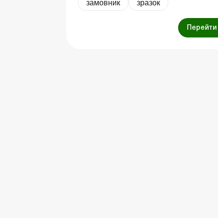
замовник
зразок
Перейти 