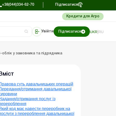
+38(044)334-62-70
Підписатися
Кредити для Агро
|
UKR
RU
Увійти
Підписатися
торі
Портал Баланс-Бюджет
облік у замовника та підрядника
Зміст
Правова суть давальницьких операцій
Передання/отримання давальницької
сировини
Надання/отримання послуг із
перероблення
Який код має навести переробник на
послуги з перероблення давальницької