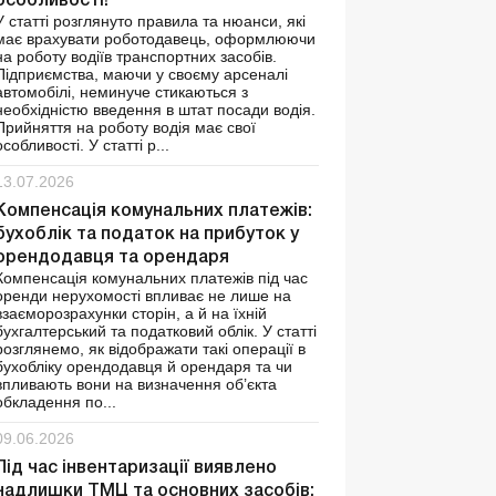
особливості!
У статті розглянуто правила та нюанси, які
має врахувати роботодавець, оформлюючи
на роботу водіїв транспортних засобів.
Підприємства, маючи у своєму арсеналі
автомобілі, неминуче стикаються з
необхідністю введення в штат посади водія.
Прийняття на роботу водія має свої
особливості. У статті р...
13.07.2026
Компенсація комунальних платежів:
бухоблік та податок на прибуток у
орендодавця та орендаря
Компенсація комунальних платежів під час
оренди нерухомості впливає не лише на
взаєморозрахунки сторін, а й на їхній
бухгалтерський та податковий облік. У статті
розглянемо, як відображати такі операції в
бухобліку орендодавця й орендаря та чи
впливають вони на визначення об’єкта
обкладення по...
09.06.2026
Під час інвентаризації виявлено
надлишки ТМЦ та основних засобів: