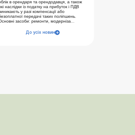
облік в орендаря та орендодавця, а також
які наслідки із податку на прибуток і ПДВ
виникають у разі компенсації або
безоплатної передачі таких поліпшень.
Основні засоби: ремонти, модерніза...
До усіх новин