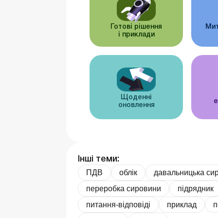
Готові рішення
Мит
і приклади
Щоденні
е
оновлення
Інші теми:
ПДВ
облік
давальницька си
переробка сировини
підрядник
питання-відповіді
приклад
п