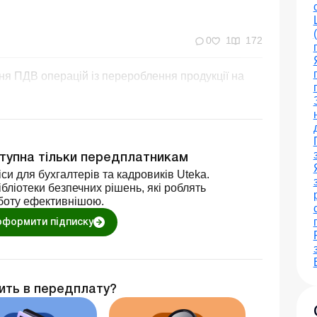
0
1
172
ня ПДВ операцій із перероблення продукції на
ступна тільки передплатникам
си для бухгалтерів та кадровиків Uteka.
бліотеки безпечних рішень, які роблять
боту ефективнішою.
оформити підписку
ить в передплату?