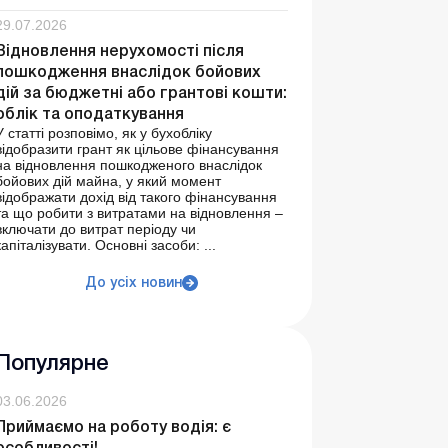
29.07.2026
Відновлення нерухомості після
пошкодження внаслідок бойових
дій за бюджетні або грантові кошти:
облік та оподаткування
У статті розповімо, як у бухобліку
відобразити грант як цільове фінансування
на відновлення пошкодженого внаслідок
бойових дій майна, у який момент
відображати дохід від такого фінансування
та що робити з витратами на відновлення –
включати до витрат періоду чи
капіталізувати. Основні засоби: ...
До усіх новин
Популярне
03.06.2026
Приймаємо на роботу водія: є