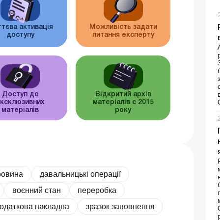
тєва активація
Можливість задати
доступу
питання експерту
Доступ до
Відкритий архів
ксклюзивних
матеріалів c 2015
матеріалів
року
ровина
давальницькі операції
воєнний стан
переробка
одаткова накладна
зразок заповнення