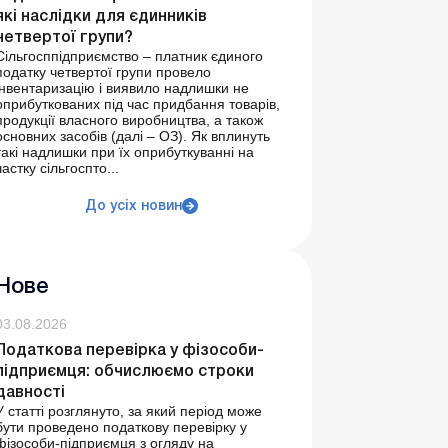
які наслідки для єдинників
четвертої групи?
Сільгосппідприємство – платник єдиного
податку четвертої групи провело
інвентаризацію і виявило надлишки не
оприбуткованих під час придбання товарів,
продукції власного виробництва, а також
основних засобів (далі – ОЗ). Як вплинуть
такі надлишки при їх оприбуткуванні на
частку сільгоспто...
До усіх новин
Нове
03.08.2026
Податкова перевірка у фізособи-
підприємця: обчислюємо строки
давності
У статті розглянуто, за який період може
бути проведено податкову перевірку у
фізособи-підприємця з огляду на