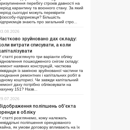
призупинення перебігу строків давності на
період карантину та воєнного стану. За який
період сьогодні можуть перевірити
фізособу-підприємця? Більшість
підприємців знають про загальний стро...
03.08.2026
Частково зруйновано дах складу:
коли витрати списувати, а коли
капіталізувати
У статті розглянуто три варіанти обліку
відновлення пошкодженого снігом складу:
ремонт наявних конструкцій, часткова
ліквідація із заміною зруйнованої частини та
поєднання ремонтних і капітальних робіт в
одному кошторисі. Чи завжди капітальний
ремонт даху потрібно обліковувати на
рахунку 151? Назв...
29.07.2026
Відображення поліпшень об’єкта
оренди в обліку
У статті розглянемо, кому належать
невіддільні поліпшення орендованого
майна, як умови договору впливають на їх