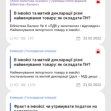
Online бібліотека «Баланс»
|
Публікації online видання
Бібліотека «Баланс»
В інвойсі та митній декларації різні
найменування товару: як складати ПН?
Бібліотека Баланс № 4 «ПДВ у запитаннях і відповідях»
Найменування імпортного товару в інвойсі
постачальника та митній декларації (далі – МД) дещо
відрізняються, а код УКТЗЕД – однаковий. Під час
0
0
102
22.02.2022
продажу цього товару виникло запитання: як його
вказати у відвантажувальних доку...
Комерція
|
Господарські операції
В інвойсі та митній декларації різні
найменування товару: як складати ПН?
Найменування імпортного товару в інвойсі
постачальника та митній декларації (далі – МД) дещо
відрізняються, а код УКТЗЕД – однаковий. Під час
продажу цього товару виникло запитання: як його
0
3
1103
21.02.2022
вказати у відвантажувальних документах і податковій
накладній (далі – ПН)? ПДВ у запитаннях ...
Комерція
|
Господарські операції
Фрахт в інвойсі: чи утримувати податок на