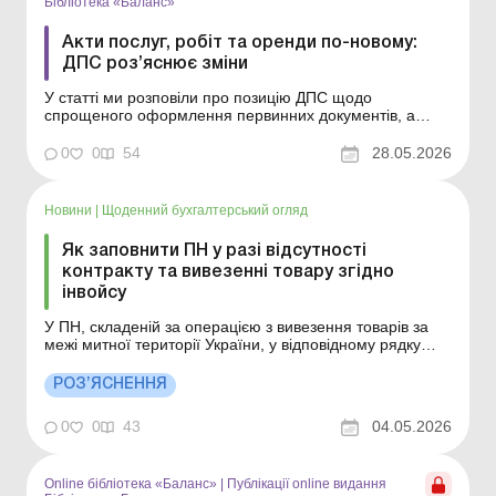
Бібліотека «Баланс»
Акти послуг, робіт та оренди по-новому:
ДПС роз’яснює зміни
У статті ми розповіли про позицію ДПС щодо
спрощеного оформлення первинних документів, а
також пояснили, у яких випадках таке оформлення є
недопустимим. Серія Бібліотека «Баланс» Спецтема
0
0
54
28.05.2026
«Первинні документи: вимоги до оформлення, зміни у
реквізитах, судова практика» Новий ...
Новини
|
Щоденний бухгалтерський огляд
Як заповнити ПН у разі відсутності
контракту та вивезенні товару згідно
інвойсу
У ПН, складеній за операцією з вивезення товарів за
межі митної території України, у відповідному рядку
графи «Інформація про операцію з вивезення товарів
за межі митної території України:», у разі відсутності
РОЗ’ЯСНЕННЯ
договору (контракту), зазначаються дата та номер
іншого документа, що використ...
0
0
43
04.05.2026
Online бібліотека «Баланс»
|
Публікації online видання