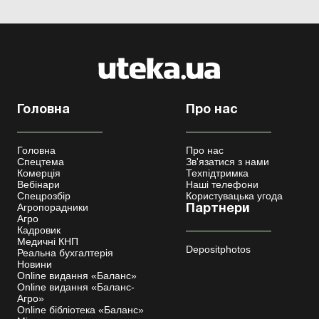
Головна
Про нас
Головна
Про нас
Спецтема
Зв'язатися з нами
Комерція
Техпідтримка
Вебінари
Наші телефони
Спецрозбір
Користувацька угода
Агропорадники
Партнери
Агро
Кадровик
Медичні КНП
Depositphotos
Реальна бухгалтерія
Новини
Online видання «Баланс»
Online видання «Баланс-
Агро»
Online бібліотека «Баланс»