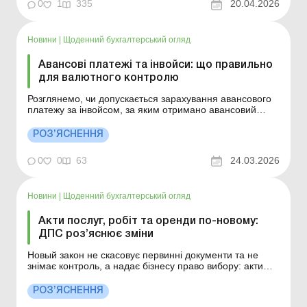
щодня Зміст номеру Оподаткування Читати Операції з
0
1
335
20.04.2026
комп’ютерними програмами та цифровим контентом:
правила обкладення ПДВ від Мінфіну...
Новини
|
Щоденний бухгалтерський огляд
Авансові платежі та інвойси: що правильно
для валютного контролю
Розглянемо, чи допускається зарахування авансового
платежу за інвойсом, за яким отримано авансовий
платіж (інвойс № 1) в рахунок поставки товару, якщо
фактичне відвантаження товару відбулося за іншим
РОЗ’ЯСНЕННЯ
інвойсом (інвойс № 2), якщо інвойси виписані в межах
одного договору з нерезидентом і різних до...
0
0
63
24.03.2026
Новини
|
Щоденний бухгалтерський огляд
Акти послуг, робіт та оренди по-новому:
ДПС роз’яснює зміни
Новый закон не скасовує первинні документи та не
знімає контроль, а надає бізнесу право вибору: акти
виконаних робіт стають необов’язковими; сторони
можуть і надалі працювати з актами, якщо вважають це
РОЗ’ЯСНЕННЯ
за доцільне тощо. Прийняті зміни також синхронізують