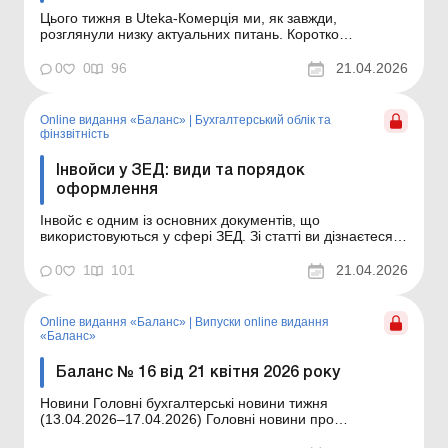
Цього тижня в Uteka-Комерція ми, як завжди,
розглянули низку актуальних питань. Коротко
ознайомлю вас із темами статей, опублікованих цього
тижня в Uteka-Комерція. Шановні колеги! Коротко
0
0
96
21.04.2026
ознайомлю вас із темами статей, опублікованих цього
тижня в Uteka-Комерція. Операції з комп’ютерними
про...
Online видання «Баланс»
|
Бухгалтерський облік та
фінзвітність
Інвойси у ЗЕД: види та порядок
оформлення
Інвойс є одним із основних документів, що
використовуються у сфері ЗЕД. Зі статті ви дізнаєтеся,
які бувають види інвойсів і на що потрібно звернути
увагу при їх оформленні. Баланс № 16 від 21 квітня
0
1
101
21.04.2026
2026 року Інвойс – це основний документ, що
використовується у сфері ЗЕД для здійснення розр...
Online видання «Баланс»
|
Випуски online видання
«Баланс»
Баланс № 16 від 21 квітня 2026 року
Новини Головні бухгалтерські новини тижня
(13.04.2026–17.04.2026) Головні новини про
найважливіші зміни у законодавстві – оновлюється