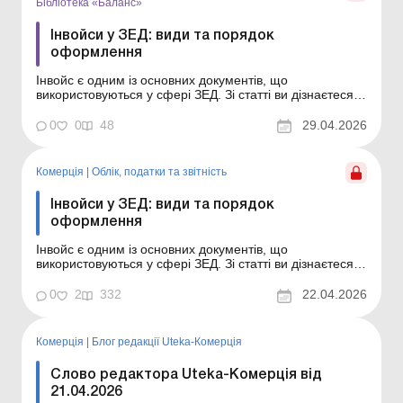
Бібліотека «Баланс»
Інвойси у ЗЕД: види та порядок
оформлення
Інвойс є одним із основних документів, що
використовуються у сфері ЗЕД. Зі статті ви дізнаєтеся,
які бувають види інвойсів і на що потрібно звернути
увагу при їх оформленні. Бібліотека Баланс № 8
0
0
48
29.04.2026
«Зовнішньоекономічна діяльність: облік в експортерів
та імпортерів» Інвойс – це осно...
Комерція
|
Облік, податки та звiтнiсть
Інвойси у ЗЕД: види та порядок
оформлення
Інвойс є одним із основних документів, що
використовуються у сфері ЗЕД. Зі статті ви дізнаєтеся,
які бувають види інвойсів і на що потрібно звернути
увагу при їх оформленні. Інвойс – це основний
0
2
332
22.04.2026
документ, що використовується у сфері ЗЕД для
здійснення розрахунків із контрагентами та
підтвердже...
Комерція
|
Блог редакції Uteka-Комерція
Слово редактора Uteka-Комерція від
21.04.2026