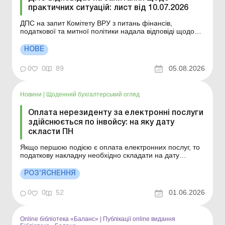
практичних ситуацій: лист від 10.07.2026
ДПС на запит Комітету ВРУ з питань фінансів,
податкової та митної політики надала відповіді щодо
застосування окремих норм податкового законодавства
України. Більше за темою: ДПС відповідає на
НОВЕ
запитання щодо практичних ситуацій: лист від
28.07.2026 ДПС відповідає на запитання щодо
0
0
89
05.08.2026
практичних ситуа...
Новини
|
Щоденний бухгалтерський огляд
Оплата нерезиденту за електронні послуги
здійснюється по інвойсу: на яку дату
скласти ПН
Якщо першою подією є оплата електронних послуг, то
податкову накладну необхідно складати на дату
здійснення такої оплати. Більше за темою: Інвойси у
ЗЕД: види та порядок оформлення В інвойсі та митній
РОЗ’ЯСНЕННЯ
декларації різні найменування товару: як складати ПН?
На яку дату підприємство повинно скла...
0
0
52
01.06.2026
Online бібліотека «Баланс»
|
Публікації online видання