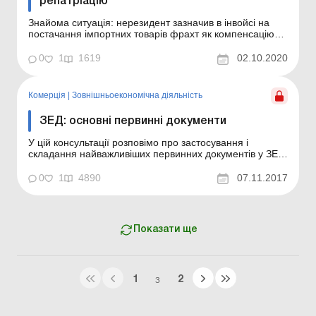
репатріацію
Знайома ситуація: нерезидент зазначив в інвойсі на
постачання імпортних товарів фрахт як компенсацію
витрат на доставку (входить до базису поставки). Слово
«фрахт» відразу ж змушує замислитися над питанням
0
1
1619
02.10.2020
оподаткування доходу нерезидента. Адже в
Податковому кодексі (далі – ПК) є с...
Комерція
|
Зовнішньоекономічна діяльність
ЗЕД: основні первинні документи
У цій консультації розповімо про застосування і
складання найважливіших первинних документів у ЗЕД,
необхідних для визначення митної вартості товарів і
відображення операцій у бухобліку: комерційних,
0
1
4890
07.11.2017
транспортних (перевізних) і митних. Комерційні
документи До комерційних відносяться документи, які...
Показати ще
1
2
З