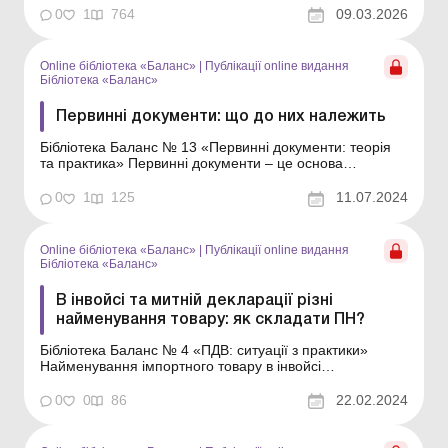
документообіг у внутрішній та зовн...
0
1
764
09.03.2026
Online бібліотека «Баланс»
|
Публікації online видання
Бібліотека «Баланс»
Первинні документи: що до них належить
Бібліотека Баланс № 13 «Первинні документи: теорія
та практика» Первинні документи – це основа
бухгалтерського обліку. У консультації розглянемо, які
саме документи є первинними, чи можуть бути
0
1
125
11.07.2024
первинкою рахунок-фактура, договір, бухгалтерська
довідка, митна декларація, кальк...
Online бібліотека «Баланс»
|
Публікації online видання
Бібліотека «Баланс»
В інвойсі та митній декларації різні
найменування товару: як складати ПН?
Бібліотека Баланс № 4 «ПДВ: ситуації з практики»
Найменування імпортного товару в інвойсі
постачальника та митній декларації (далі – МД) дещо
відрізняються, а код УКТЗЕД – однаковий. Під час
0
0
86
22.02.2024
продажу цього товару виникло запитання: як його
вказати у відвантажувальних документ...