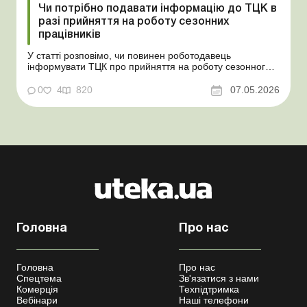
Чи потрібно подавати інформацію до ТЦК в
разі прийняття на роботу сезонних
працівників
У статті розповімо, чи повинен роботодавець
інформувати ТЦК про прийняття на роботу сезонного
працівника. Суть проблеми. Зараз багато
агропідприємств приймає працівників на сезонні
0
4
820
07.05.2026
роботи. Через значні штрафні санкції за порушення
порядку ведення військового обліку в
сільгосппідприємств виникає запи...
Головна
Про нас
Головна
Про нас
Спецтема
Зв'язатися з нами
Комерція
Техпідтримка
Вебінари
Наші телефони