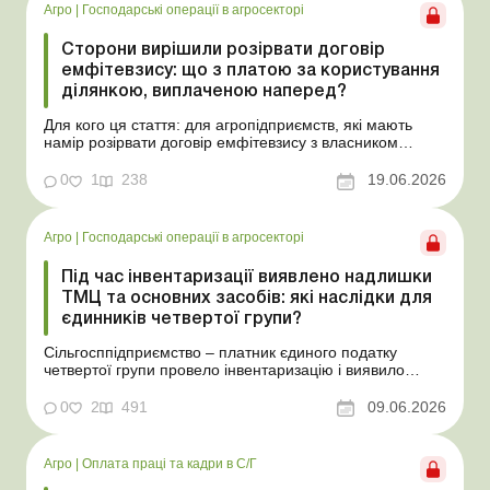
Агро
|
Господарські операції в агросекторі
Сторони вирішили розірвати договір
емфітевзису: що з платою за користування
ділянкою, виплаченою наперед?
Для кого ця стаття: для агропідприємств, які мають
намір розірвати договір емфітевзису з власником
земельної ділянки за взаємною згодою. Ускладнімо цю
ситуацію тим, що плата за користування земельною
0
1
238
19.06.2026
ділянкою була виплачена власнику наперед за декілька
років. У такому разі перед емфітевтом і власник...
Агро
|
Господарські операції в агросекторі
Під час інвентаризації виявлено надлишки
ТМЦ та основних засобів: які наслідки для
єдинників четвертої групи?
Сільгосппідприємство – платник єдиного податку
четвертої групи провело інвентаризацію і виявило
надлишки не оприбуткованих під час придбання
товарів, продукції власного виробництва, а також
0
2
491
09.06.2026
основних засобів (далі – ОЗ). Як вплинуть такі
надлишки при їх оприбуткуванні на частку сільгоспто...
Агро
|
Оплата праці та кадри в С/Г