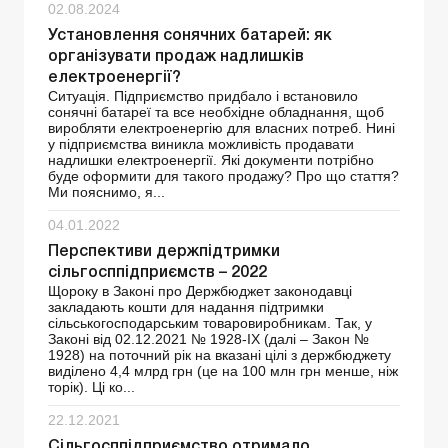
02.08.2024
Установлення сонячних батарей: як
організувати продаж надлишків
електроенергії?
Ситуація. Підприємство придбало і встановило
сонячні батареї та все необхідне обладнання, щоб
виробляти електроенергію для власних потреб. Нині
у підприємства виникла можливість продавати
надлишки електроенергії. Які документи потрібно
буде оформити для такого продажу? Про що стаття?
Ми пояснимо, я...
04.01.2022
Перспективи держпідтримки
сільгосппідприємств – 2022
Щороку в Законі про Держбюджет законодавці
закладають кошти для надання підтримки
сільськогосподарським товаровиробникам. Так, у
Законі від 02.12.2021 № 1928-IX (далі – Закон №
1928) на поточний рік на вказані цілі з держбюджету
виділено 4,4 млрд грн (це на 100 млн грн менше, ніж
торік). Ці ко...
22.12.2021
Сільгосппідприємство отримало