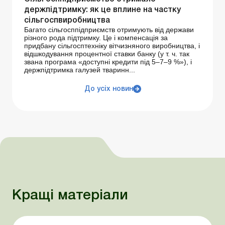
держпідтримку: як це вплине на частку
сільгоспвиробництва
Багато сільгосппідприємств отримують від держави
різного рода підтримку. Це і компенсація за
придбану сільгосптехніку вітчизняного виробництва, і
відшкодування процентної ставки банку (у т. ч. так
звана програма «доступні кредити під 5–7–9 %»), і
держпідтримка галузей тваринн...
До усіх новин
Кращі матеріали