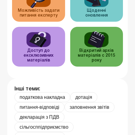
Можливість задати
Щоденні
питання експерту
оновлення
Доступ до
Відкритий архів
ексклюзивних
матеріалів c 2015
матеріалів
року
Інші теми:
податкова накладна
дотація
питання-відповіді
заповнення звітів
декларація з ПДВ
сільгосппідприємство