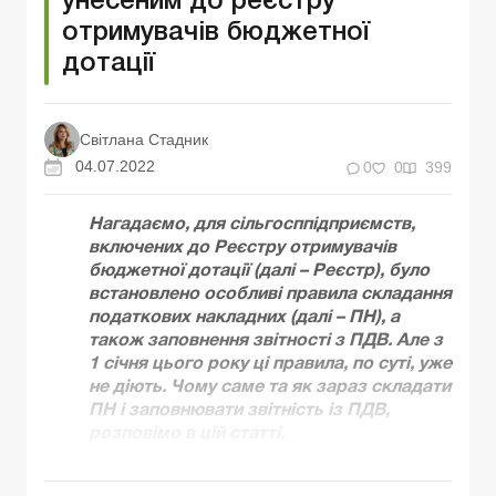
унесеним до реєстру
отримувачів бюджетної
дотації
Світлана Стадник
04.07.2022
0
0
399
Нагадаємо, для сільгосппідприємств,
включених до Реєстру отримувачів
бюджетної дотації (далі – Реєстр), було
встановлено особливі правила складання
податкових накладних (далі – ПН), а
також заповнення звітності з ПДВ. Але з
1 січня цього року ці правила, по суті, уже
не діють. Чому саме та як зараз складати
ПН і заповнювати звітність із ПДВ,
розповімо в цій статті.