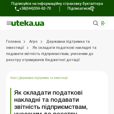
Підписуйся на інформаційну страховку бухгалтера
+38(044)334-62-70
Підписатися
Медичні КНП
Online видання «Баланс»
Online видання «Баланс-Агро»
Online бібліотека «Баланс»
Портал Баланс-Бюджет
Сервіси Баланс-Бюджет
Свiт позитива
Оподаткування та бухоблік сільгосппідприємств
Фермерське господарство
Школа бухгалтера с/г галузі
Галузевий бухгалтерський облік в С/Г
Перевірки с/г підприємств
Головна
Агро
Державна підтримка та
інвестиції
Як складати податкові накладні та
подавати звітність підприємствам, унесеним до
лік сільгосппідприємств
арство
/Г
ємств
Земля та земельні правовідносини
Юридичні консультації
Спецвипуски для агропідприємств
Блог редакції Uteka-Агро
Господарські операції в агросекто
Оплата праці та кадри в С
Державна підтримка та інвестиції
Розрахунки в С/Г
реєстру отримувачів бюджетної дотації
Агро
|
Державна підтримка та інвестиції
Як складати податкові
накладні та подавати
звітність підприємствам,