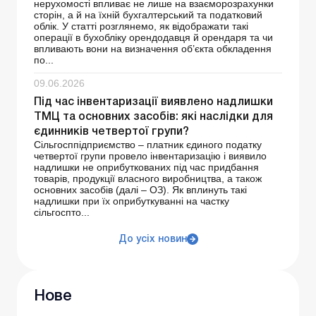
нерухомості впливає не лише на взаєморозрахунки
сторін, а й на їхній бухгалтерський та податковий
облік. У статті розглянемо, як відображати такі
операції в бухобліку орендодавця й орендаря та чи
впливають вони на визначення об’єкта обкладення
по...
09.06.2026
Під час інвентаризації виявлено надлишки
ТМЦ та основних засобів: які наслідки для
єдинників четвертої групи?
Сільгосппідприємство – платник єдиного податку
четвертої групи провело інвентаризацію і виявило
надлишки не оприбуткованих під час придбання
товарів, продукції власного виробництва, а також
основних засобів (далі – ОЗ). Як вплинуть такі
надлишки при їх оприбуткуванні на частку
сільгоспто...
До усіх новин
Нове