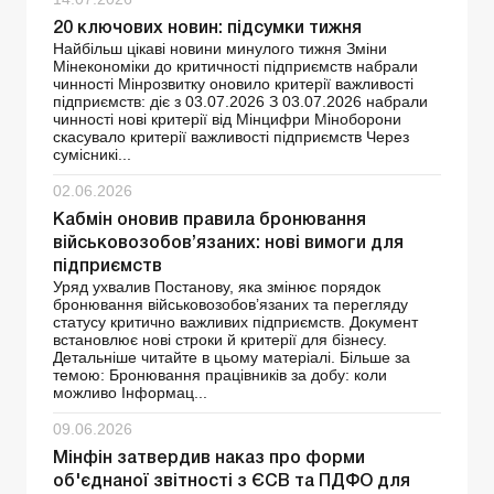
20 ключових новин: підсумки тижня
Найбільш цікаві новини минулого тижня Зміни
Мінекономіки до критичності підприємств набрали
чинності Мінрозвитку оновило критерії важливості
підприємств: діє з 03.07.2026 З 03.07.2026 набрали
чинності нові критерії від Мінцифри Міноборони
скасувало критерії важливості підприємств Через
сумісникі...
02.06.2026
Кабмін оновив правила бронювання
військовозобов’язаних: нові вимоги для
підприємств
Уряд ухвалив Постанову, яка змінює порядок
бронювання військовозобов’язаних та перегляду
статусу критично важливих підприємств. Документ
встановлює нові строки й критерії для бізнесу.
Детальніше читайте в цьому матеріалі. Більше за
темою: Бронювання працівників за добу: коли
можливо Інформац...
09.06.2026
Мінфін затвердив наказ про форми
об'єднаної звітності з ЄСВ та ПДФО для