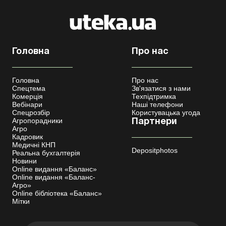
Головна
Про нас
Головна
Про нас
Спецтема
Зв'язатися з нами
Комерція
Техпідтримка
Вебінари
Наші телефони
Спецрозбір
Користувацька угода
Агропорадники
Партнери
Агро
Кадровик
Медичні КНП
Depositphotos
Реальна бухгалтерія
Новини
Online видання «Баланс»
Online видання «Баланс-
Агро»
Online бібліотека «Баланс»
Мітки