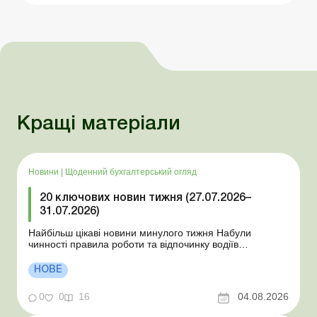
Кращі матеріали
Новини
|
Щоденний бухгалтерський огляд
20 ключових новин тижня (27.07.2026–
31.07.2026)
Найбільш цікаві новини минулого тижня Набули
чинності правила роботи та відпочинку водіїв
Президент підписав закони про мобілізацію та воєнний
стан Для сільгосппідприємств і ФОП запроваджено нові
НОВЕ
одноразові статистичні форми З 2 серпня змінюється
порядок зарахування окремих періодів роботи до стр...
0
0
16
04.08.2026