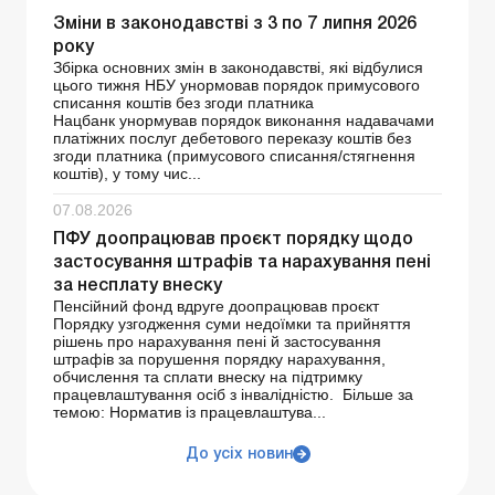
Зміни в законодавстві з 3 по 7 липня 2026
року
Збірка основних змін в законодавстві, які відбулися
цього тижня НБУ унормовав порядок примусового
списання коштів без згоди платника
Нацбанк унормував порядок виконання надавачами
платіжних послуг дебетового переказу коштів без
згоди платника (примусового списання/стягнення
коштів), у тому чис...
07.08.2026
ПФУ доопрацював проєкт порядку щодо
застосування штрафів та нарахування пені
за несплату внеску
Пенсійний фонд вдруге доопрацював проєкт
Порядку узгодження суми недоїмки та прийняття
рішень про нарахування пені й застосування
штрафів за порушення порядку нарахування,
обчислення та сплати внеску на підтримку
працевлаштування осіб з інвалідністю. Більше за
темою: Норматив із працевлаштува...
До усіх новин