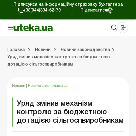
Підписуйся на інформаційну страховку бухгалтера
+38(044)334-62-70
Підписатися
Медичні КНП
Online видання «Баланс»
Online видання «Баланс-Агро»
Online бібліотека «Баланс»
Портал Баланс-Бюджет
Сервіси Баланс-Бюджет
Свiт позитива
Робота з приватними підприємцями
Господарські операції
Юридичні консультації
Спецвипуски для комерційних підприємств
Блог редакції Uteka-Комерція
Зо
Об
Сх
Головна
Новини
Новини законодавства
Уряд змінив механізм контролю за бюджетною
дотацією сільгоспвиробникам
дприємцями
ації
риємств
Зовнішньоекономічна діяльність
Облік, податки та звiтнiсть
Схеми бухгалтерських проводок
Школа бухгалтера: просто про облік
Фінансовий аудит
Приватний підприєме
Інструкції для роботи
Новини
|
Новини законодавства
Уряд змінив механізм
контролю за бюджетною
дотацією сільгоспвиробникам