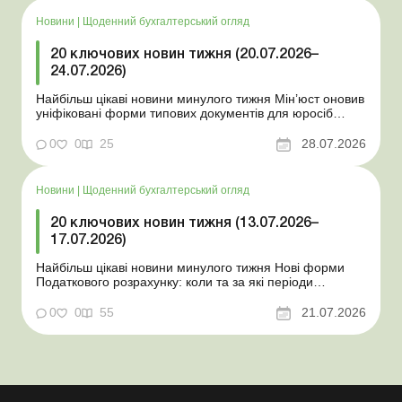
Новини
|
Щоденний бухгалтерський огляд
20 ключових новин тижня (20.07.2026–
24.07.2026)
Найбільш цікаві новини минулого тижня Мін’юст оновив
уніфіковані форми типових документів для юросіб
Мінекономіки відкликало новину про створення
координаційного центру з організації бронювання У
0
0
25
28.07.2026
працівника виявлено статус «у розшуку»: що потрібно
знати роботодавцям Закон про ВП...
Новини
|
Щоденний бухгалтерський огляд
20 ключових новин тижня (13.07.2026–
17.07.2026)
Найбільш цікаві новини минулого тижня Нові форми
Податкового розрахунку: коли та за які періоди
звітувати Порядок оформлення та переоформлення
відстрочки від призову під час мобілізації удосконалено
0
0
55
21.07.2026
Кабмін утворив Координаційний центр з організації
бронювання військовозобов’язаних Верховна ...