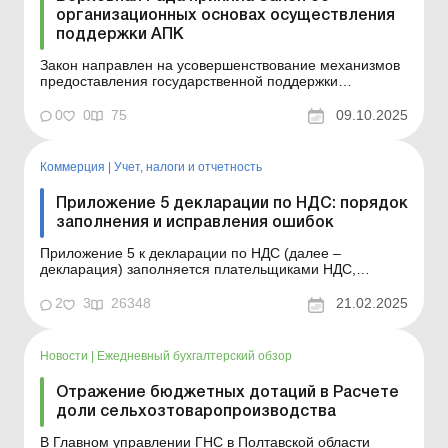
организационных основах осуществления
поддержки АПК
Закон направлен на усовершенствование механизмов
предоставления государственной поддержки
сельскохозяйственным товаропроизводителям,
повышение эффективности использования бюджетных
0
0
75
09.10.2025
средств, а также создание прозрачных и понятных
правил для аграрного бизнеса. Верховная Рада 8
октября 2025 года принял...
Коммерция
|
Учет, налоги и отчетность
Приложение 5 декларации по НДС: порядок
заполнения и исправления ошибок
Приложение 5 к декларации по НДС (далее –
декларация) заполняется плательщиками НДС,
которые обязаны распределять входной НДС в
соответствии с п. 199.1 Налогового кодекса (далее –
2
3
26348
21.02.2025
НК) (заполняют таблицы 1 и 2) и плательщиками,
применяющими кассовый метод учета НДС
(заполняют таблицу 3). ...
Новости
|
Ежедневный бухгалтерский обзор
Отражение бюджетных дотаций в Расчете
доли сельхозтоваропроизводства
В Главном управлении ГНС в Полтавской области