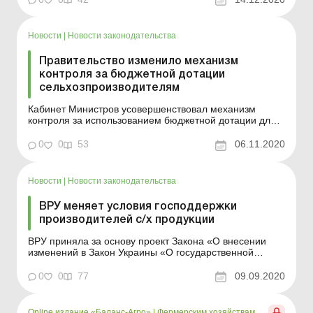
на получение государственной поддержки, обязана
сообщить Государственной налоговой службе Украины
о всех связанных с ним лиц, кот...
Новости
|
Новости законодательства
Правительство изменило механизм
контроля за бюджетной дотации
сельхозпроизводителям
Кабинет Министров усовершенствовал механизм
контроля за использованием бюджетной дотации для
развития сельскохозяйственных
товаропроизводителей. С целью усовершенствования
0
0
53
06.11.2020
механизма контроля за использованием бюджетной
дотации для развития сельскохозяйственных
товаропроизводителей Кабинетом М...
Новости
|
Новости законодательства
ВРУ меняет условия господдержки
производителей с/х продукции
ВРУ приняла за основу проект Закона «О внесении
изменений в Закон Украины «О государственной
поддержке сельского хозяйства Украины» и других
законов Украины относительно функционирования
0
0
77
09.09.2020
Государственного аграрного реестра и
совершенствования государственной поддержки
производителей...
Online издание «Баланс-Агро»
|
Фермерским хозяйствам