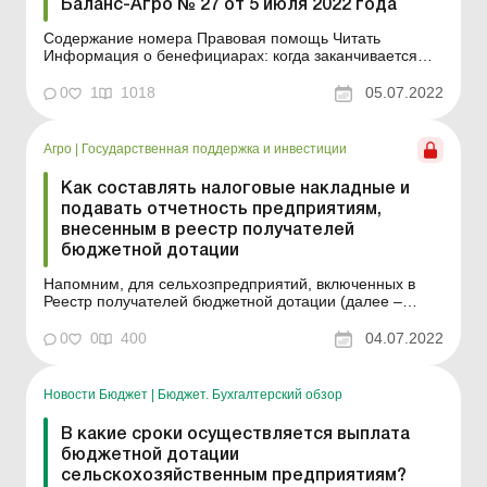
Баланс-Агро № 27 от 5 июля 2022 года
Содержание номера Правовая помощь Читать
Информация о бенефициарах: когда заканчивается
срок ее подачи и будут ли штрафы? ..... с. 2 Читать
Конечные бенефициарные собственники ФХ: как
0
1
1018
05.07.2022
определить и представить сведения в ЕГР в военное
время ..... с. 5 Читать В каком виде подается форма №
20-ОПП ...
Агро
|
Государственная поддержка и инвестиции
Как составлять налоговые накладные и
подавать отчетность предприятиям,
внесенным в реестр получателей
бюджетной дотации
Напомним, для сельхозпредприятий, включенных в
Реестр получателей бюджетной дотации (далее –
Реестр), были установлены особые правила
составления налоговых накладных (далее – НН), а
0
0
400
04.07.2022
также заполнения отчетности по НДС. Но с 1 января
этого года эти правила, по сути, уже не действуют.
Почем...
Новости Бюджет
|
Бюджет. Бухгалтерский обзор
В какие сроки осуществляется выплата
бюджетной дотации
сельскохозяйственным предприятиям?