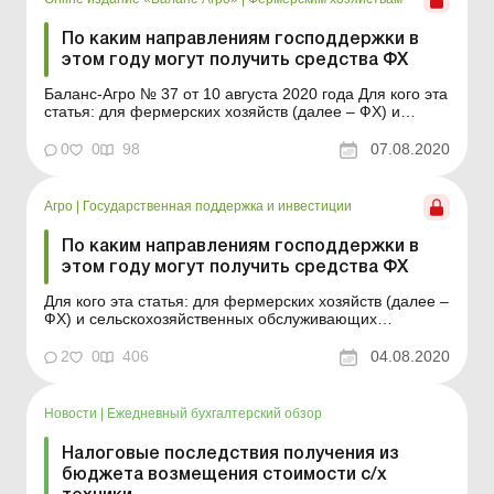
По каким направлениям господдержки в
этом году могут получить средства ФХ
Баланс-Агро № 37 от 10 августа 2020 года Для кого эта
статья: для фермерских хозяйств (далее – ФХ) и
сельскохозяйственных обслуживающих кооперативов
(далее – СОК), которые желают получить в этом году
0
0
98
07.08.2020
бюджетные средства по направлениям
государственной поддержки. Из этой статьи вы узнает...
Агро
|
Государственная поддержка и инвестиции
По каким направлениям господдержки в
этом году могут получить средства ФХ
Для кого эта статья: для фермерских хозяйств (далее –
ФХ) и сельскохозяйственных обслуживающих
кооперативов (далее – СОК), которые желают получить
в этом году бюджетные средства по направлениям
2
0
406
04.08.2020
государственной поддержки. Из этой статьи вы
узнаете: кто, по каким направлениям и на каких у...
Новости
|
Ежедневный бухгалтерский обзор
Налоговые последствия получения из
бюджета возмещения стоимости с/х