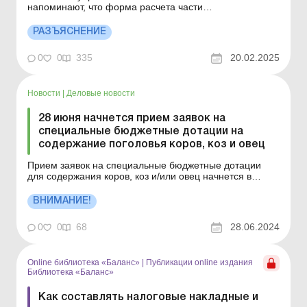
напоминают, что форма расчета части
сельскохозяйственного товаропроизводства
утверждена приказом Министерства аграрной
РАЗЪЯСНЕНИЕ
политики и продовольствия от 26.12.2011 № 772 «Об
утверждении Расчета доли сельскохозяйственного
0
0
335
20.02.2025
товаропроизводства». ...
Новости
|
Деловые новости
28 июня начнется прием заявок на
специальные бюджетные дотации на
содержание поголовья коров, коз и овец
Прием заявок на специальные бюджетные дотации
для содержания коров, коз и/или овец начнется в
пятницу 28 июня, в 12 часов (ранее начало приема
объявлялось на 27 июня). Прием заявок будет
ВНИМАНИЕ!
проходить через Государственный аграрный реестр.
Специальная бюджетная субсидия будет
0
0
68
28.06.2024
предоставлять...
Online библиотека «Баланс»
|
Публикации online издания
Библиотека «Баланс»
Как составлять налоговые накладные и