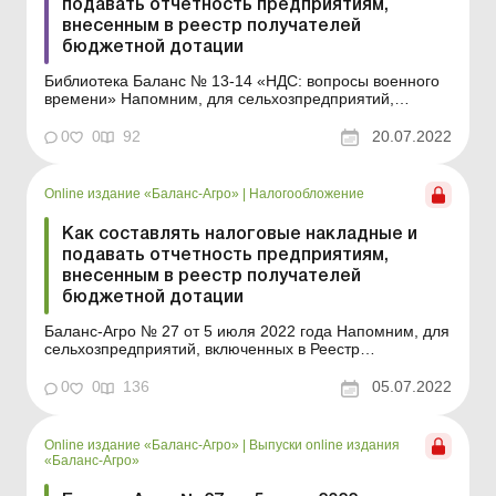
подавать отчетность предприятиям,
внесенным в реестр получателей
бюджетной дотации
Библиотека Баланс № 13-14 «НДС: вопросы военного
времени» Напомним, для сельхозпредприятий,
включенных в Реестр получателей бюджетной дотации
(далее – Реестр), были установлены особые правила
0
0
92
20.07.2022
составления налоговых накладных (далее – НН), а
также заполнения отчетности по НДС....
Online издание «Баланс-Агро»
|
Налогообложение
Как составлять налоговые накладные и
подавать отчетность предприятиям,
внесенным в реестр получателей
бюджетной дотации
Баланс-Агро № 27 от 5 июля 2022 года Напомним, для
сельхозпредприятий, включенных в Реестр
получателей бюджетной дотации (далее – Реестр),
были установлены особые правила составления
0
0
136
05.07.2022
налоговых накладных (далее – НН), а также
заполнения отчетности по НДС. Но с 1 января этого
года эти пра...
Online издание «Баланс-Агро»
|
Выпуски online издания
«Баланс-Агро»