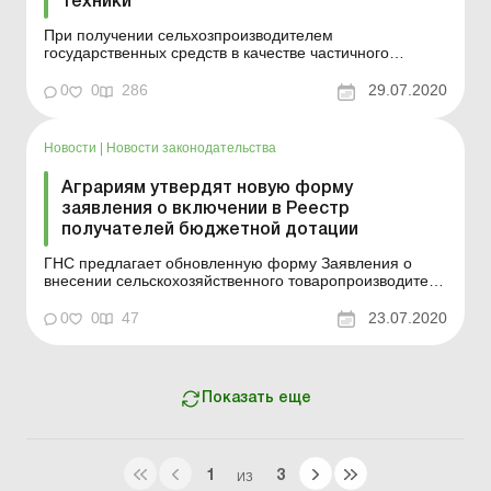
техники
При получении сельхозпроизводителем
государственных средств в качестве частичного
возмещения стоимости сельскохозяйственной техники
и оборудования объект обложения НДС не возникает,
0
0
286
29.07.2020
и, соответственно, в базу обложения НДС данные
средства не включаются. ДЕРЖАВНА ПОДАТКОВА
СЛУЖБА УКРАЇНИ ІНДИВІДУАЛЬН...
Новости
|
Новости законодательства
Аграриям утвердят новую форму
заявления о включении в Реестр
получателей бюджетной дотации
ГНС предлагает обновленную форму Заявления о
внесении сельскохозяйственного товаропроизводителя
в Реестр получателей бюджетной дотации (форма №
1-РОБД). Это позволит сельскохозяйственному
0
0
47
23.07.2020
товаропроизводителю сообщить ГНС обо всех
связанных с ним лицах, которые в течение бюджетного
года выступали пол...
Показать еще
1
3
ИЗ