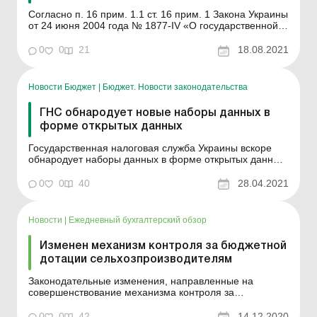
Согласно п. 16 прим. 1.1 ст. 16 прим. 1 Закона Украины
от 24 июня 2004 года № 1877-IV «О государственной
поддержке сельского хозяйства Украины»
сельскохозяйственный товаропроизводитель, основной
0
0
21
18.08.2021
деятельностью которого является поставка
сельскохозяйственных товаров/услуг, произведенных
им...
Новости Бюджет
|
Бюджет. Новости законодательства
ГНС обнародует новые наборы данных в
форме открытых данных
Государственная налоговая служба Украины вскоре
обнародует наборы данных в форме открытых данных.
Обнародовано постановление КМУ от 3 марта 2021
года № 407 «О внесении изменений в постановления
0
0
40
28.04.2021
Кабинета Министров Украины от 21 октября 2015 года
№ 835 и от 30 ноября 2016 года № 867». Сог...
Новости
|
Ежедневный бухгалтерский обзор
Изменен механизм контроля за бюджетной
дотации сельхозпроизводителям
Законодательные изменения, направленные на
совершенствование механизма контроля за
бюджетной дотации сельскохозяйственным
товаропроизводителям. Отныне лицо, претендующее
0
0
42
14.12.2020