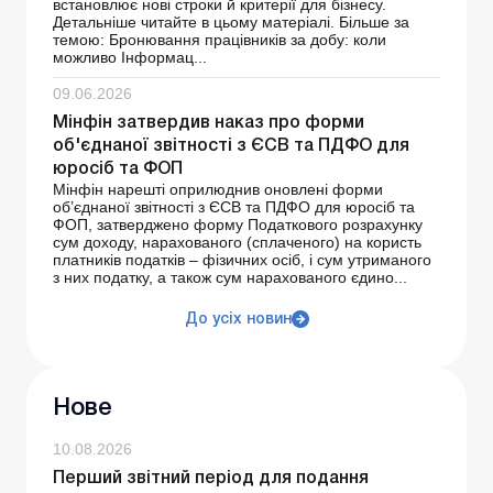
встановлює нові строки й критерії для бізнесу.
Детальніше читайте в цьому матеріалі. Більше за
темою: Бронювання працівників за добу: коли
можливо Інформац...
09.06.2026
Мінфін затвердив наказ про форми
об'єднаної звітності з ЄСВ та ПДФО для
юросіб та ФОП
Мінфін нарешті оприлюднив оновлені форми
об’єднаної звітності з ЄСВ та ПДФО для юросіб та
ФОП, затверджено форму Податкового розрахунку
сум доходу, нарахованого (сплаченого) на користь
платників податків – фізичних осіб, і сум утриманого
з них податку, а також сум нарахованого єдино...
До усіх новин
Нове
10.08.2026
Перший звітний період для подання