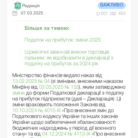
Редакція
ВАЖЛИВО
07.03.2025
0
1
402
Більше за темою:
Податок на прибуток: зміни-2025
Щомісячні авансові внески торговців
пальним: як відобразити в декларації з
податку на прибуток за 2024 рік
Міністерство фінансів видало наказ від
13.02.2025 № 94
(зі змінами, внесеними наказом
Мінфіну від
03.03.2025 № 133
), яким затверджено
зміни
до форми Податкової декларації з податку
на прибуток підприємств (далі – Декларація). Ці
зміни враховують положення Законів від
10.10.2024 № 4015-ІХ
«Про внесення змін до
Податкового кодексу України та інших законів
України щодо забезпечення збалансованості
бюджетних надходжень у період дії воєнного
стану» та від
04.12.2024 № 4113-IX
«Про внесення