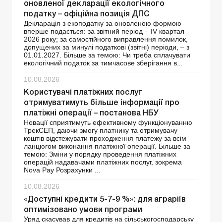
оновленої декларації екологічного
податку – офіційна позиція ДПС
Декларація з екоподатку за оновленою формою
вперше подається: за звітний період – ІV квартал
2026 року; за самостійного виправлення помилок,
допущених за минулі податкові (звітні) періоди, – з
01.01.2027. Більше за темою: Чи треба сплачувати
екологічний податок за тимчасове зберігання в...
10.08.2026
Користувачі платіжних послуг
отримуватимуть більше інформації про
платіжні операції – постанова НБУ
Новації сприятимуть ефективному функціонуванню
ТрекСЕП, даючи змогу платнику та отримувачу
коштів відстежувати проходження платежу за всім
ланцюгом виконання платіжної операції. Більше за
темою: Зміни у порядку проведення платіжних
операцій надавачами платіжних послуг, зокрема
Nova Pay Розрахунки ...
10.08.2026
«Доступні кредити 5-7-9 %»: для аграріїв
оптимізовано умови програми
Уряд скасував для кредитів на сільськогосподарську