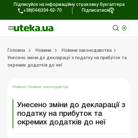
Підписуйся на інформаційну страховку бухгалтера
+38(044)334-62-70
Підписатися
Медичні КНП
Online видання «Баланс»
Online видання «Баланс-Агро»
Online бібліотека «Баланс»
Портал Баланс-Бюджет
Сервіси Баланс-Бюджет
Свiт позитива
Робота з приватними підприємцями
Господарські операції
Юридичні консультації
Спецвипуски для комерційних підприємств
Блог редакції Uteka-Комерція
Зо
Об
Сх
Головна
Новини
Новини законодавства
Унесено зміни до декларації з податку на прибуток та
окремих додатків до неї
дприємцями
ації
риємств
Зовнішньоекономічна діяльність
Облік, податки та звiтнiсть
Схеми бухгалтерських проводок
Школа бухгалтера: просто про облік
Фінансовий аудит
Приватний підприєме
Інструкції для роботи
Новини
|
Новини законодавства
Унесено зміни до декларації з
податку на прибуток та
окремих додатків до неї