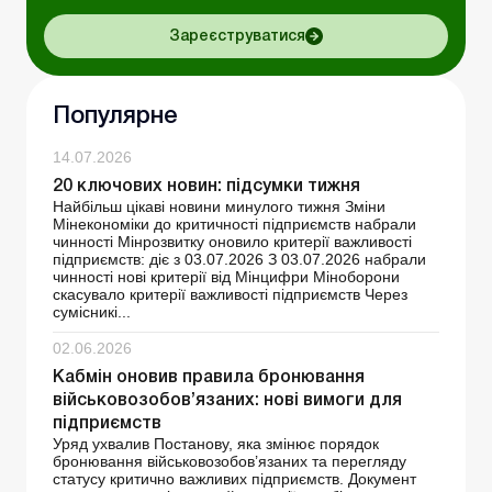
Зареєструватися
Популярне
14.07.2026
20 ключових новин: підсумки тижня
Найбільш цікаві новини минулого тижня Зміни
Мінекономіки до критичності підприємств набрали
чинності Мінрозвитку оновило критерії важливості
підприємств: діє з 03.07.2026 З 03.07.2026 набрали
чинності нові критерії від Мінцифри Міноборони
скасувало критерії важливості підприємств Через
сумісникі...
02.06.2026
Кабмін оновив правила бронювання
військовозобов’язаних: нові вимоги для
підприємств
Уряд ухвалив Постанову, яка змінює порядок
бронювання військовозобов’язаних та перегляду
статусу критично важливих підприємств. Документ