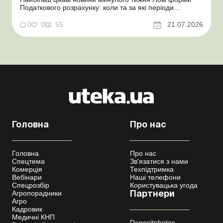
Податкового розрахунку: коли та за які періоди
звітувати Порядок оформлення та переоформлення
відстрочки від призову під час мобілізації удосконалено
0
0
55
21.07.2026
Кабмін утворив Координаційний центр з організації
бронювання військовозобов’язаних Верховна ...
Головна
Про нас
Головна
Про нас
Спецтема
Зв'язатися з нами
Комерція
Техпідтримка
Вебінари
Наші телефони
Спецрозбір
Користувацька угода
Агропорадники
Партнери
Агро
Кадровик
Медичні КНП
Depositphotos