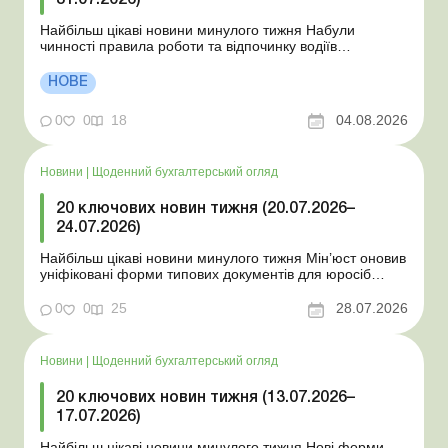
31.07.2026)
Найбільш цікаві новини минулого тижня Набули
чинності правила роботи та відпочинку водіїв
Президент підписав закони про мобілізацію та воєнний
стан Для сільгосппідприємств і ФОП запроваджено нові
НОВЕ
одноразові статистичні форми З 2 серпня змінюється
порядок зарахування окремих періодів роботи до стр...
0
0
18
04.08.2026
Новини
|
Щоденний бухгалтерський огляд
20 ключових новин тижня (20.07.2026–
24.07.2026)
Найбільш цікаві новини минулого тижня Мін’юст оновив
уніфіковані форми типових документів для юросіб
Мінекономіки відкликало новину про створення
координаційного центру з організації бронювання У
0
0
25
28.07.2026
працівника виявлено статус «у розшуку»: що потрібно
знати роботодавцям Закон про ВП...
Новини
|
Щоденний бухгалтерський огляд
20 ключових новин тижня (13.07.2026–
17.07.2026)
Найбільш цікаві новини минулого тижня Нові форми