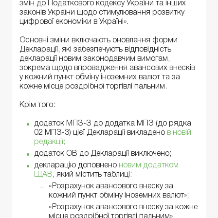
змін до Податкового кодексу України та інших
законів України щодо стимулювання розвитку
цифрової економіки в Україні».
Основні зміни включають оновлення форми
Декларації, які забезпечують відповідність
декларації новим законодавчим вимогам,
зокрема щодо впровадження авансових внесків
у кожний пункт обміну іноземних валют та за
кожне місце роздрібної торгівлі пальним.
Крім того:
додаток МПЗ-З до додатка МПЗ (до рядка
02 МПЗ-3) цієї Декларації викладено
в новій
редакції;
додаток ОВ до Декларації виключено;
декларацію доповнено
новим додатком
ЩАВ
, який містить таблиці:
«Розрахунок авансового внеску за
кожний пункт обміну іноземних валют»;
«Розрахунок авансового внеску за кожне
місце роздрібної торгівлі пальним».