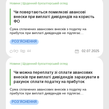
Новини
|
Щоденний бухгалтерський огляд
Чи повертаються помилкові авансові
внески при виплаті дивідендів на користь
ФО
Сума сплачених авансових внесків з податку на
прибуток при виплаті дивідендів не підлягає
поверненню платнику податків або зарахуванню в
рахунок погашення грошових зобов’язань з інших
РОЗ’ЯСНЕННЯ
податків і зборів (обов’язкових платежів). Поряд з цим,
законодавством не передбачено обмежень щодо
0
0
44
02.07.2025
врах...
Новини
|
Щоденний бухгалтерський огляд
Чи можна переплату зі сплати авансових
внесків при виплаті дивідендів зарахувати в
рахунок сплати податку на прибуток
Сума сплачених авансових внесків з податку на
прибуток при виплаті дивідендів не підлягає
поверненню платнику податків або зарахуванню в
рахунок погашення грошових зобов’язань з інших
РОЗ’ЯСНЕННЯ
податків і зборів (обов’язкових платежів). Але є
особливості. Більше за темою: Як повернути перепл...