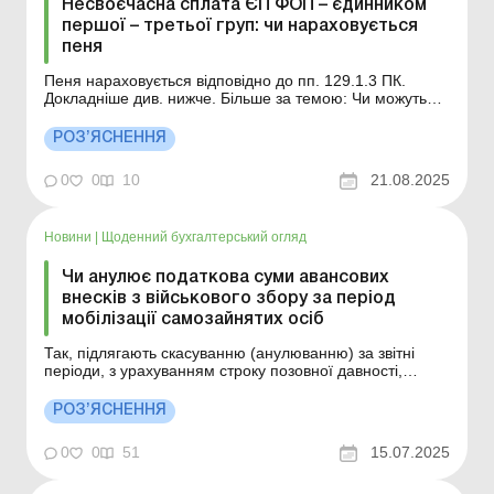
Несвоєчасна сплата ЄП ФОП – єдинником
першої – третьої груп: чи нараховується
пеня
Пеня нараховується відповідно до пп. 129.1.3 ПК.
Докладніше див. нижче. Більше за темою: Чи можуть
оштрафувати підприємця за несвоєчасну сплату
єдиного податку в період дії пільги? Чи нараховується
РОЗ’ЯСНЕННЯ
пеня у разі несвоєчасної сплати ЄП ФОП – єдинником
першої – третьої груп? Відповідно до ...
0
0
10
21.08.2025
Новини
|
Щоденний бухгалтерський огляд
Чи анулює податкова суми авансових
внесків з військового збору за період
мобілізації самозайнятих осіб
Так, підлягають скасуванню (анулюванню) за звітні
періоди, з урахуванням строку позовної давності,
включно до першого числа місяця, наступного за
місяцем, в якому контролюючим органом отримані
РОЗ’ЯСНЕННЯ
відомості про мобілізацію такої фізичної особи –
підприємця, укладений з такою особою контракт.
0
0
51
15.07.2025
Більш...