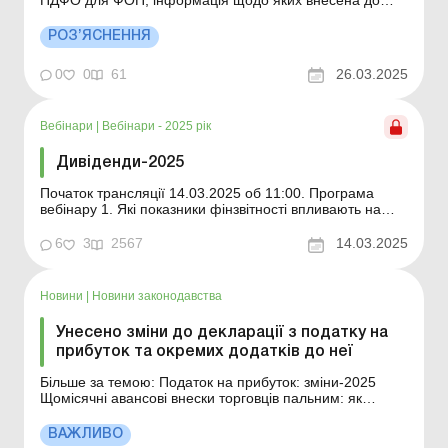
ПДФО для ФОП, інформація щодо яких внесена до
Єдиного реєстру ліцензіатів та місць обігу пального,
але діяльність з роздрібної торгівлі пальним не
РОЗ’ЯСНЕННЯ
здійснюється? Законом від 10.10.2024 № 4015-IX «Про
внесення змін до Податкового кодексу України...
0
0
61
26.03.2025
Вебінари
|
Вебінари - 2025 рік
Дивіденди-2025
Початок трансляції 14.03.2025 об 11:00. Програма
вебінару 1. Які показники фінзвітності впливають на
рішення про нарахування (виплату) дивідендів? Яку
суму прибутку можна спрямувати на дивіденди? Чи
6
3
2567
14.03.2025
несе відповідальність бухгалтер за завищення
прибутку, який помилково було направлено на виплату
д...
Новини
|
Новини законодавства
Унесено зміни до декларації з податку на
прибуток та окремих додатків до неї
Більше за темою: Податок на прибуток: зміни-2025
Щомісячні авансові внески торговців пальним: як
відобразити в декларації з податку на прибуток за 2024
рік Міністерство фінансів видало наказ від 13.02.2025
ВАЖЛИВО
№ 94 (зі змінами, внесеними наказом Мінфіну від