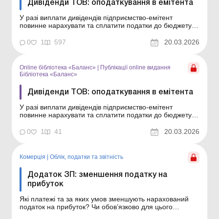
Дивіденди ТОВ: оподаткування в емітента
У разі виплати дивідендів підприємство-емітент
повинне нарахувати та сплатити податки до бюджету.
Порядок оподаткування залежить від того, яким
учасникам виплачуються дивіденди – юридичним або
0
1
597
20.03.2026
фізичним особам, резидентам або нерезидентам.
Докладніше про це читайте в статті. У статті
розглянемо...
Online бібліотека «Баланс»
|
Публікації online видання
Бібліотека «Баланс»
Дивіденди ТОВ: оподаткування в емітента
У разі виплати дивідендів підприємство-емітент
повинне нарахувати та сплатити податки до бюджету.
Порядок оподаткування залежить від того, яким
учасникам виплачуються дивіденди – юридичним або
0
1
41
20.03.2026
фізичним особам, резидентам або нерезидентам.
Докладніше про це читайте в статті. Бібліотека
Баланс...
Комерція
|
Облік, податки та звiтнiсть
Додаток ЗП: зменшення податку на
прибуток
Які платежі та за яких умов зменшують нарахований
податок на прибуток? Чи обов’язково для цього
складати додаток ЗП? Відповіді на ці запитання – у