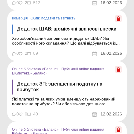
статті. Декларація з податку на прибуток: загальні
0
2
512
16.02.2026
правила та додатки Декларація з податку на прибуток
для агропідприємств Платники податку ...
Комерція
|
Облік, податки та звiтнiсть
Додаток ЩАВ: щомісячні авансові внески
Хто зобов’язаний заповнювати додаток ЩАВ? Які
особливості його складання? Що далі відбувається із
сумами щомісячних авансів, які відображено в додатку
ЩАВ? Чи слід переносити їх до іншого додатка для
0
2
89
16.02.2026
зарахування у зменшення поточного податку на
прибуток? Про все це – у статті. Декларація...
Online бібліотека «Баланс»
|
Публікації online видання
Бібліотека «Баланс»
Додаток ЗП: зменшення податку на
прибуток
Які платежі та за яких умов зменшують нарахований
податок на прибуток? Чи обов’язково для цього
складати додаток ЗП? Відповіді на ці запитання – у
статті. Бібліотека Баланс № 3 «Декларація з податку на
0
0
49
12.02.2026
прибуток за 2025 рік» Платники податку на прибуток
можуть зменшити суму ...
Online бібліотека «Баланс»
|
Публікації online видання
Бібліотека «Баланс»