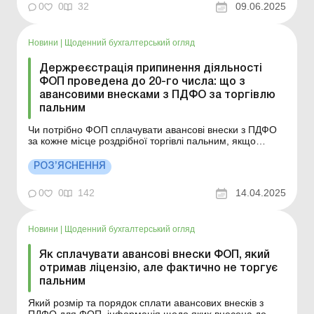
0
0
32
09.06.2025
Новини
|
Щоденний бухгалтерський огляд
Держреєстрація припинення діяльності
ФОП проведена до 20-го числа: що з
авансовими внесками з ПДФО за торгівлю
пальним
Чи потрібно ФОП сплачувати авансові внески з ПДФО
за кожне місце роздрібної торгівлі пальним, якщо
державна реєстрація припинення підприємницької
діяльності проведена до 20-го числа поточного місяця?
РОЗ’ЯСНЕННЯ
Відповідно до пп. 177.5.11 Податкового кодексу (далі –
ПК) платники податку – фізособи-...
0
0
142
14.04.2025
Новини
|
Щоденний бухгалтерський огляд
Як сплачувати авансові внески ФОП, який
отримав ліцензію, але фактично не торгує
пальним
Який розмір та порядок сплати авансових внесків з