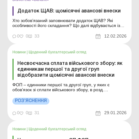
Додаток ЩАВ: щомісячні авансові внески
Хто зобов’язаний заповнювати додаток ЩАВ? Які
особливості його складання? Що далі відбувається із
сумами щомісячних авансів, які відображено в додатку
ЩАВ? Чи слід переносити їх до іншого додатка для
0
0
33
12.02.2026
зарахування у зменшення поточного податку на
прибуток? Про все це – у статті. Бібліоте...
Новини
|
Щоденний бухгалтерський огляд
Несвоєчасна сплата військового збору: як
єдинникам першої та другої груп
відобразити щомісячні авансові внески
ФОП – єдинники першої та другої груп, у яких є
обов’язок зі сплати військового збору, в розд.
VIII Декларації у 12 комірок для кожного місяця року
проставляють відмітку «Х», яка не залежить від
РОЗ’ЯСНЕННЯ
своєчасності сплати військового збору, а у рядку 22
розд. VІІІ зазначают...
0
0
31
29.01.2026
Новини
|
Щоденний бухгалтерський огляд