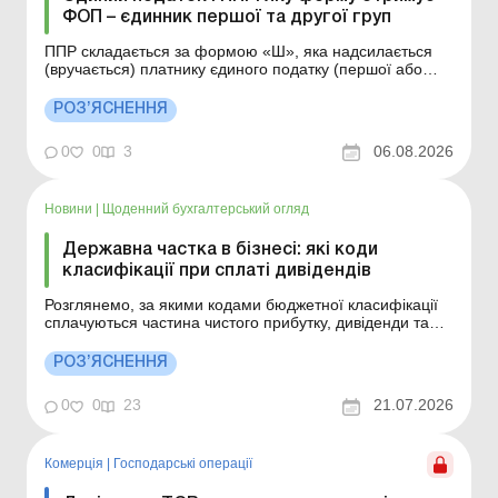
ФОП – єдинник першої та другої груп
ППР складається за формою «Ш», яка надсилається
(вручається) платнику єдиного податку (першої або
другої групи) у порядку, визначеному ст. 42 ПКУ.
Детальніше див. нижче. Більше за темою: Податкові
РОЗ’ЯСНЕННЯ
повідомлення-рішення: зміни з 26.02.2026 Як
оскаржити в суді податкове повідомлення-рішен...
0
0
3
06.08.2026
Новини
|
Щоденний бухгалтерський огляд
Державна частка в бізнесі: які коди
класифікації при сплаті дивідендів
Розглянемо, за якими кодами бюджетної класифікації
сплачуються частина чистого прибутку, дивіденди та
авансові внески з податку на прибуток СГ, у яких в
статутному капіталі є частка державної власності та
РОЗ’ЯСНЕННЯ
яким чином можна отримати інформацію про реквізити
бюджетних рахунків для сплати таких платежів...
0
0
23
21.07.2026
Комерція
|
Господарські операції