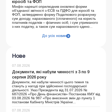
юросіб та ФОП
Мінфін нарешті оприлюднив оновлені форми
об’єднаної звітності з ЄСВ та ПДФО для юросіб та
ФОП, затверджено форму Податкового розрахунку
сум доходу, нарахованого (сплаченого) на користь
платників податків – фізичних осіб, і сум утриманого
з них податку, а також сум нарахованого єдино...
До усіх новин
Нове
07.08.2026
Документи, які набули чинності з 3 по 9
серпня 2026 року
Документи, які набули чинності цього тижня та
стануть у нагоді при здійсненні господарської
діяльності. Указ Президента від 31.07.2026 №
687/2026 «Про День фінансистів» Постанова КМУ від
03.08.2026 № 987 «Про внесення змін до пункту 1
постанови Кабінету Міністрів України...
07.08.2026