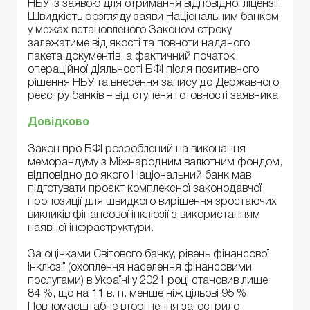
НБУ із заявою для отримання відповідної ліцензії.
Швидкість розгляду заяви Національним банком
у межах встановленого Законом строку
залежатиме від якості та повноти наданого
пакета документів, а фактичний початок
операційної діяльності БФІ після позитивного
рішення НБУ та внесення запису до Державного
реєстру банків – від ступеня готовності заявника.
Довідково
Закон про БФІ розроблений на виконання
меморандуму з Міжнародним валютним фондом,
відповідно до якого Національний банк мав
підготувати проєкт комплексної законодавчої
пропозиції для швидкого вирішення зростаючих
викликів фінансової інклюзії з використанням
наявної інфраструктури.
За оцінками Світового банку, рівень фінансової
інклюзії (охоплення населення фінансовими
послугами) в Україні у 2021 році становив лише
84 %, що на 11 в. п. менше ніж цільові 95 %.
Повномасштабне вторгнення загострило