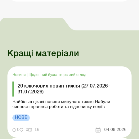
Кращі матеріали
Новини
|
Щоденний бухгалтерський огляд
20 ключових новин тижня (27.07.2026–
31.07.2026)
Найбільш цікаві новини минулого тижня Набули
чинності правила роботи та відпочинку водіїв
Президент підписав закони про мобілізацію та воєнний
стан Для сільгосппідприємств і ФОП запроваджено нові
НОВЕ
одноразові статистичні форми З 2 серпня змінюється
порядок зарахування окремих періодів роботи до стр...
0
0
16
04.08.2026