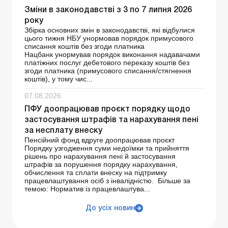
Зміни в законодавстві з 3 по 7 липня 2026
року
Збірка основних змін в законодавстві, які відбулися
цього тижня НБУ унормовав порядок примусового
списання коштів без згоди платника
Нацбанк унормував порядок виконання надавачами
платіжних послуг дебетового переказу коштів без
згоди платника (примусового списання/стягнення
коштів), у тому чис...
07.08.2026
ПФУ доопрацював проєкт порядку щодо
застосування штрафів та нарахування пені
за несплату внеску
Пенсійний фонд вдруге доопрацював проєкт
Порядку узгодження суми недоїмки та прийняття
рішень про нарахування пені й застосування
штрафів за порушення порядку нарахування,
обчислення та сплати внеску на підтримку
працевлаштування осіб з інвалідністю. Більше за
темою: Норматив із працевлаштува...
До усіх новин