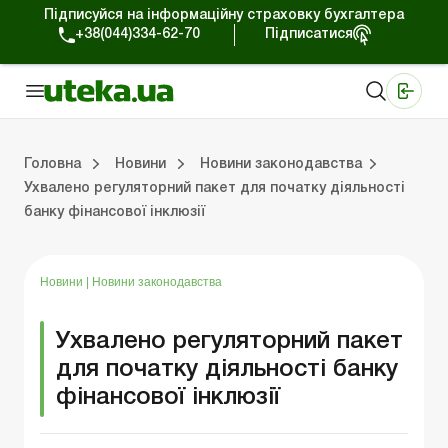
Підписуйся на інформаційну страховку бухгалтера
+38(044)334-62-70
Підписатися
Медичні КНП
Online видання «Баланс»
Online видання «Баланс-Агро»
Online бібліотека «Баланс»
Портал Баланс-Бюджет
Сервіси Баланс-Бюджет
Свiт позитива
Робота з приватними підприємцями
Господарські операції
Юридичні консультації
Спецвипуски для комерційних підприємств
Блог редакції Uteka-Комерція
Зо
Об
Сх
Головна
Новини
Новини законодавства
Ухвалено регуляторний пакет для початку діяльності
банку фінансової інклюзії
дприємцями
ації
риємств
Зовнішньоекономічна діяльність
Облік, податки та звiтнiсть
Схеми бухгалтерських проводок
Школа бухгалтера: просто про облік
Фінансовий аудит
Приватний підприєме
Інструкції для роботи
Новини
|
Новини законодавства
Ухвалено регуляторний пакет
для початку діяльності банку
фінансової інклюзії