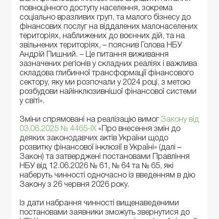
повноцінного доступу населення, зокрема
соціально вразливих груп, та малого бізнесу до
фінансових послуг на віддалених малонаселених
територіях, наближених до воєнних дій, та на
звільнених територіях, – пояснив Голова НБУ
Андрій Пишний. – Це питання виживання
зазначених регіонів у складних реаліях і важлива
складова глибинної трансформації фінансового
сектору, яку ми розпочали у 2024 році, з метою
розбудови найінклюзивнішої фінансової системи
у світі».
Зміни спрямовані на реалізацію вимог
Закону від
03.06.2025 № 4465-IX
«Про внесення змін до
деяких законодавчих актів України щодо
розвитку фінансової інклюзії в Україні» (далі –
Закон) та затверджені постановами Правління
НБУ від 12.06.2026 № 61, № 64 та № 65, які
наберуть чинності одночасно із введенням в дію
Закону з 26 червня 2026 року.
Із дати набрання чинності вищенаведеними
постановами заявники зможуть звернутися до