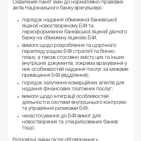
Схвалений пакет змін до нормативно-правових
актів Національного банку врегульовує:
порядок надання обмеженої банківської
ліцензії новоствореному БФІ та
переоформлення банківської ліцензії діючого
банку на обмежену ліцензію БФІ;
вимоги щодо розроблення та щорічного
перегляду радою БФІ стратегії та бізнес-
плану, а також стосовно змісту цих та інших
внутрішніх документів, зокрема врахування у
них особливостей надання послуг за межами
приміщення БФІ (відділення);
порядок залучення комерційних агентів для
надання фінансових платіжних послуг;
вимоги щодо інтеграції особливостей
діяльності в системи внутрішнього контролю
та управління ризиками БФІ;
незастосування до БФІ вимог для
новостворених та спеціалізованих банків
тощо.
Відповідні зміни після обговорення у