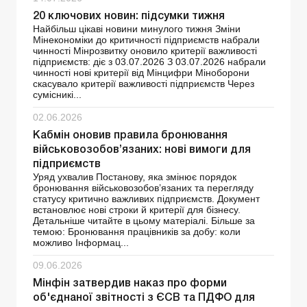
20 ключових новин: підсумки тижня
Найбільш цікаві новини минулого тижня Зміни
Мінекономіки до критичності підприємств набрали
чинності Мінрозвитку оновило критерії важливості
підприємств: діє з 03.07.2026 З 03.07.2026 набрали
чинності нові критерії від Мінцифри Міноборони
скасувало критерії важливості підприємств Через
сумісникі...
02.06.2026
Кабмін оновив правила бронювання
військовозобов’язаних: нові вимоги для
підприємств
Уряд ухвалив Постанову, яка змінює порядок
бронювання військовозобов’язаних та перегляду
статусу критично важливих підприємств. Документ
встановлює нові строки й критерії для бізнесу.
Детальніше читайте в цьому матеріалі. Більше за
темою: Бронювання працівників за добу: коли
можливо Інформац...
09.06.2026
Мінфін затвердив наказ про форми
об'єднаної звітності з ЄСВ та ПДФО для