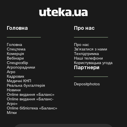
Головна
Про нас
Головна
Про нас
Спецтема
Зв'язатися з нами
Комерція
Техпідтримка
Вебінари
Наші телефони
Спецрозбір
Користувацька угода
Агропорадники
Партнери
Агро
Кадровик
Медичні КНП
Depositphotos
Реальна бухгалтерія
Новини
Online видання «Баланс»
Online видання «Баланс-
Агро»
Online бібліотека «Баланс»
Мітки