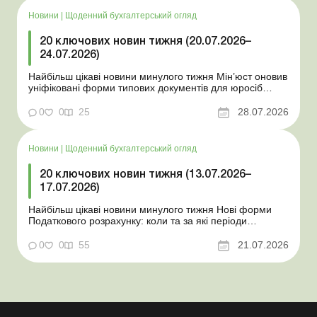
Новини
|
Щоденний бухгалтерський огляд
20 ключових новин тижня (20.07.2026–
24.07.2026)
Найбільш цікаві новини минулого тижня Мін’юст оновив
уніфіковані форми типових документів для юросіб
Мінекономіки відкликало новину про створення
координаційного центру з організації бронювання У
0
0
25
28.07.2026
працівника виявлено статус «у розшуку»: що потрібно
знати роботодавцям Закон про ВП...
Новини
|
Щоденний бухгалтерський огляд
20 ключових новин тижня (13.07.2026–
17.07.2026)
Найбільш цікаві новини минулого тижня Нові форми
Податкового розрахунку: коли та за які періоди
звітувати Порядок оформлення та переоформлення
відстрочки від призову під час мобілізації удосконалено
0
0
55
21.07.2026
Кабмін утворив Координаційний центр з організації
бронювання військовозобов’язаних Верховна ...