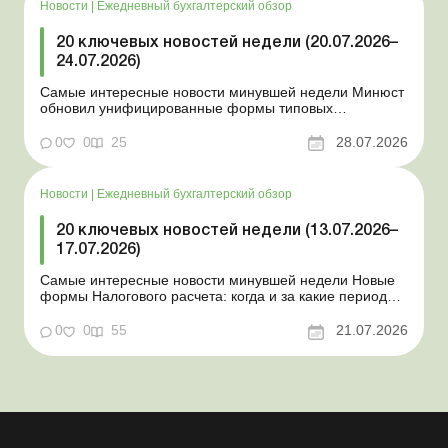
Новости
|
Ежедневный бухгалтерский обзор
20 ключевых новостей недели (20.07.2026–
24.07.2026)
Самые интересные новости минувшей недели Минюст
обновил унифицированные формы типовых
документов для юрлиц Минэкономики отозвало
новость о создании координационного центра по
0
0
25
28.07.2026
организации бронирования У работника выявлен
статус «в розыске»: что нужно знать работодателям
Закон о ВПЛ: ка...
Новости
|
Ежедневный бухгалтерский обзор
20 ключевых новостей недели (13.07.2026–
17.07.2026)
Самые интересные новости минувшей недели Новые
формы Налогового расчета: когда и за какие периоды
отчитываться Порядок оформления и
переоформления отсрочки от призыва во время
0
0
55
21.07.2026
мобилизации усовершенствован Кабмин создал
Координационный центр по организации
бронирования военнообязанных Верховная Ра...