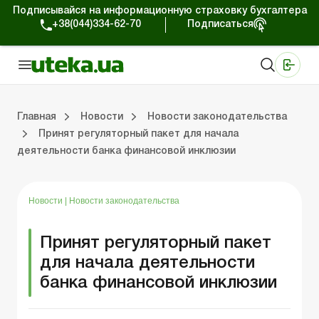
Подписывайся на информационную страховку бухгалтера
+38(044)334-62-70
Подписаться
Медицинские КНП
Online издание «Баланс»
Online издание «Баланс-Агро»
Online библиотека «Баланс»
Портал Баланс-Бюджет
Сервисы Баланс-Бюджет
Мир позитива
Работа с частными предпринимателями
Хозяйственные операции
Юридические консультации
Спецвыпуски для коммерческих предприятий
Блог редакции Uteka-Коммерция
Главная
Новости
Новости законодательства
Принят регуляторный пакет для начала
деятельности банка финансовой инклюзии
частными предпринимателями
е операции
е консультации
оммерческих предприятий
кции Uteka-Коммерция
Зарплата и кадры
ВЭД и валютные операции
Учет, налоги и отчетность
Схемы бухгалтерских проводок
Электронный кабинет
Школа бухгалтера
Финансовый аудит
Частный пр
Инструкции для работы
Новости
|
Новости законодательства
Принят регуляторный пакет
для начала деятельности
банка финансовой инклюзии