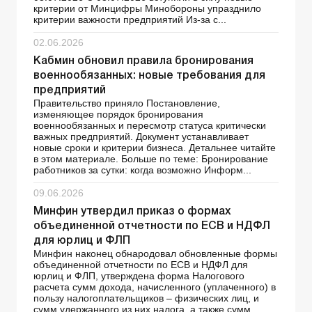
критерии от Минцифры Минобороны упразднило
критерии важности предприятий Из-за с...
02.06.2026
Кабмин обновил правила бронирования
военнообязанных: новые требования для
предприятий
Правительство приняло Постановление,
изменяющее порядок бронирования
военнообязанных и пересмотр статуса критически
важных предприятий. Документ устанавливает
новые сроки и критерии бизнеса. Детальнее читайте
в этом материале. Больше по теме: Бронирование
работников за сутки: когда возможно Информ...
09.06.2026
Минфин утвердил приказ о формах
объединенной отчетности по ЕСВ и НДФЛ
для юрлиц и ФЛП
Минфин наконец обнародовал обновленные формы
объединенной отчетности по ЕСВ и НДФЛ для
юрлиц и ФЛП, утверждена форма Налогового
расчета сумм дохода, начисленного (уплаченного) в
пользу налогоплательщиков – физических лиц, и
сумм удержанного из них налога, а также сумм