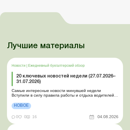
Лучшие материалы
Новости
|
Ежедневный бухгалтерский обзор
20 ключевых новостей недели (27.07.2026–
31.07.2026)
Самые интересные новости минувшей недели
Вступили в силу правила работы и отдыха водителей
Президент подписал законы о мобилизации и военном
положении Для сельхозпредприятий и ФЛП введены
НОВОЕ
новые разовые статистические формы Со 2 августа
изменяется порядок зачисления отдельных периодов
0
0
16
04.08.2026
работы в стр...