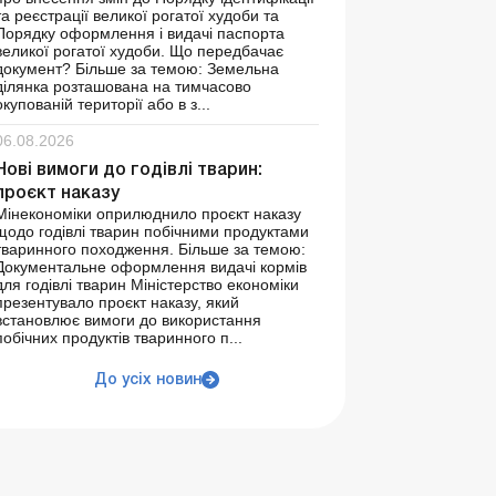
та реєстрації великої рогатої худоби та
Порядку оформлення і видачі паспорта
великої рогатої худоби. Що передбачає
документ? Більше за темою: Земельна
ділянка розташована на тимчасово
окупованій території або в з...
06.08.2026
Нові вимоги до годівлі тварин:
проєкт наказу
Мінекономіки оприлюднило проєкт наказу
щодо годівлі тварин побічними продуктами
тваринного походження. Більше за темою:
Документальне оформлення видачі кормів
для годівлі тварин Міністерство економіки
презентувало проєкт наказу, який
встановлює вимоги до використання
побічних продуктів тваринного п...
До усіх новин