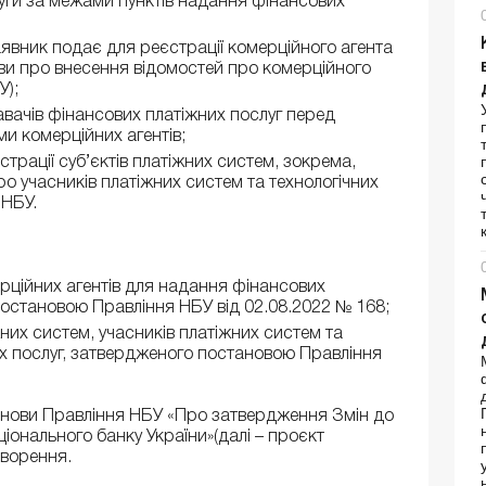
луги за межами пунктів надання фінансових
заявник подає для реєстрації комерційного агента
яви про внесення відомостей про комерційного
У);
авачів фінансових платіжних послуг перед
ми комерційних агентів;
рації суб’єктів платіжних систем, зокрема,
о учасників платіжних систем та технологічних
 НБУ.
рційних агентів для надання фінансових
постановою Правління НБУ від 02.08.2022 № 168;
их систем, учасників платіжних систем та
их послуг, затвердженого постановою Правління
танови Правління НБУ «Про затвердження Змін до
іонального банку України»(далі – проєкт
оворення.