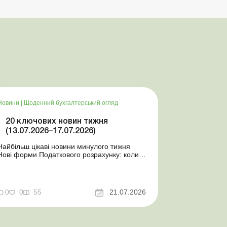
Новини
|
Щоденний бухгалтерський огляд
20 ключових новин тижня
(13.07.2026–17.07.2026)
Найбільш цікаві новини минулого тижня
Нові форми Податкового розрахунку: коли
а за які періоди звітувати Порядок
оформлення та переоформлення
відстрочки від призову під час мобілізації
досконалено Кабмін утворив
0
0
55
21.07.2026
Координаційний центр з організації
бронювання військовозобов’язаних
Верховна ...