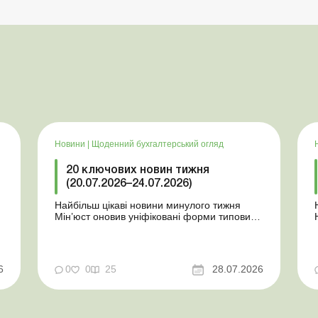
Новини
|
Щоденний бухгалтерський огляд
20 ключових новин тижня
(20.07.2026–24.07.2026)
Найбільш цікаві новини минулого тижня
Мін’юст оновив уніфіковані форми типових
документів для юросіб Мінекономіки
т
відкликало новину про створення
координаційного центру з організації
бронювання У працівника виявлено статус
у
6
0
0
25
28.07.2026
«у розшуку»: що потрібно знати
роботодавцям Закон про ВП...