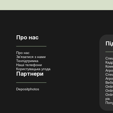
Про нас
Пі
Про нас
Зв'язатися з нами
Спец
Техпідтримка
Кадр
Наші телефони
Коме
Користувацька угода
Агро 
Партнери
Спец
Агро
Вебі
Onli
Depositphotos
Onli
Onli
рік.
Попу