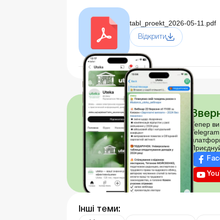
tabl_proekt_2026-05-11.pdf
Відкрити
Зверн
Тепер ви
Telegram
платфор
Приєднуй
Fac
You
Інші теми: