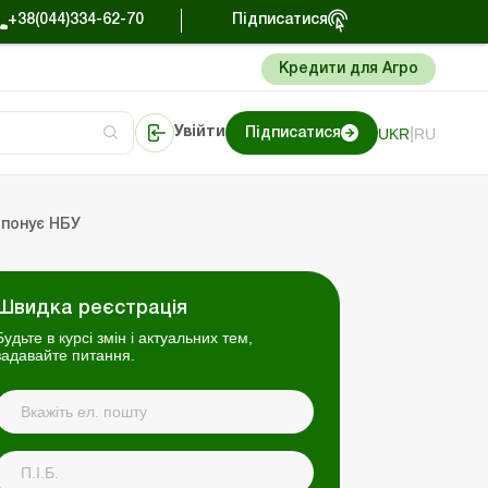
+38(044)334-62-70
Підписатися
Кредити для Агро
|
UKR
RU
Увійти
Підписатися
сто про облік
Портал Баланс-Бюджет
опонує НБУ
Швидка реєстрація
Будьте в курсі змін і актуальних тем,
задавайте питання.