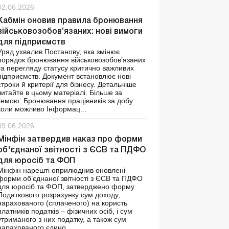
02.06.2026
Кабмін оновив правила бронювання
військовозобов’язаних: нові вимоги
для підприємств
Уряд ухвалив Постанову, яка змінює
порядок бронювання військовозобов’язаних
та перегляду статусу критично важливих
підприємств. Документ встановлює нові
строки й критерії для бізнесу. Детальніше
читайте в цьому матеріалі. Більше за
темою: Бронювання працівників за добу:
коли можливо Інформац...
09.06.2026
Мінфін затвердив наказ про форми
об'єднаної звітності з ЄСВ та ПДФО
для юросіб та ФОП
Мінфін нарешті оприлюднив оновлені
форми об’єднаної звітності з ЄСВ та ПДФО
для юросіб та ФОП, затверджено форму
Податкового розрахунку сум доходу,
нарахованого (сплаченого) на користь
платників податків – фізичних осіб, і сум
утриманого з них податку, а також сум
нарахованого єдино...