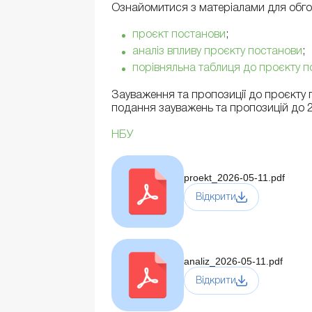
Ознайомитися з матеріалами для обг
проєкт постанови
;
аналіз впливу проєкту постанови
;
порівняльна таблиця до проєкту 
Зауваження та пропозиції до проєкту
подання зауважень та пропозицій до 2
НБУ
proekt_2026-05-11.pdf
Відкрити
analiz_2026-05-11.pdf
Відкрити