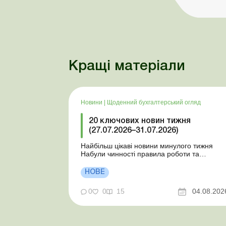
Кращі матеріали
Новини
|
Щоденний бухгалтерський огляд
20 ключових новин тижня
(27.07.2026–31.07.2026)
Найбільш цікаві новини минулого тижня
Набули чинності правила роботи та
відпочинку водіїв Президент підписав
закони про мобілізацію та воєнний стан Для
НОВЕ
сільгосппідприємств і ФОП запроваджено
нові одноразові статистичні форми З 2
0
0
15
04.08.202
серпня змінюється порядок зарахування
окремих періодів роботи до стр...