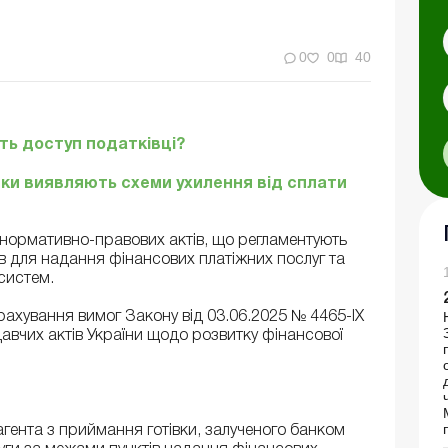
0
0
40
ть доступ податківці?
анки виявляють схеми ухилення від сплати
 нормативно-правових актів, що регламентують
в для надання фінансових платіжних послуг та
 систем.
рахування вимог Закону від 03.06.2025 № 4465-IX
авчих актів України щодо розвитку фінансової
гента з приймання готівки, залученого банком