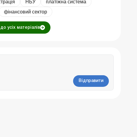
страція
НБУ
платіжна система
фінансовий сектор
до усіх матеріалів
Відправити