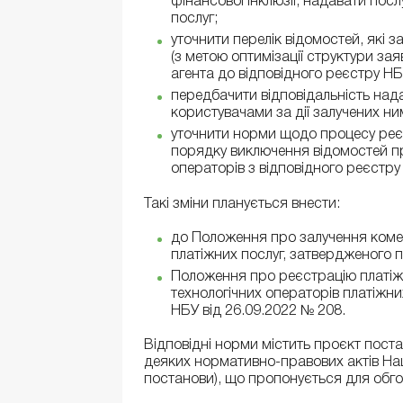
фінансової інклюзії, надавати пос
послуг;
уточнити перелік відомостей, які 
(з метою оптимізації структури за
агента до відповідного реєстру НБ
передбачити відповідальність над
користувачами за дії залучених ни
уточнити норми щодо процесу реєст
порядку виключення відомостей пр
операторів з відповідного реєстру
Такі зміни планується внести:
до Положення про залучення коме
платіжних послуг, затвердженого 
Положення про реєстрацію платіжн
технологічних операторів платіжн
НБУ від 26.09.2022 № 208.
Відповідні норми містить проєкт пос
деяких нормативно-правових актів Нац
постанови), що пропонується для обг