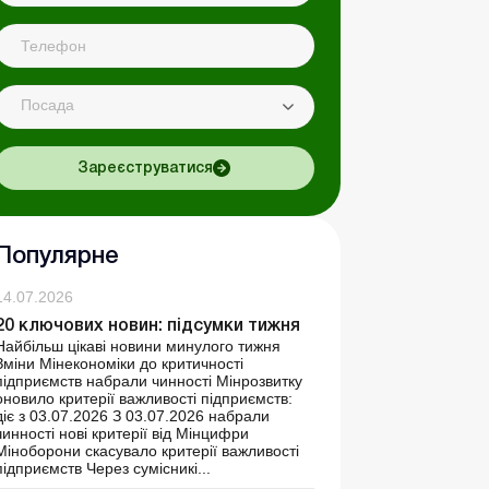
Посада
Зареєструватися
Популярне
14.07.2026
20 ключових новин: підсумки тижня
Найбільш цікаві новини минулого тижня
Зміни Мінекономіки до критичності
підприємств набрали чинності Мінрозвитку
оновило критерії важливості підприємств:
діє з 03.07.2026 З 03.07.2026 набрали
чинності нові критерії від Мінцифри
Міноборони скасувало критерії важливості
підприємств Через сумісникі...