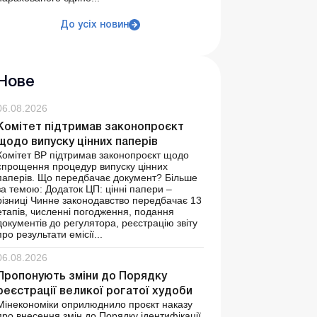
До усіх новин
Нове
06.08.2026
Комітет підтримав законопроєкт
щодо випуску цінних паперів
Комітет ВР підтримав законопроєкт щодо
спрощення процедур випуску цінних
паперів. Що передбачає документ? Більше
за темою: Додаток ЦП: цінні папери –
різниці Чинне законодавство передбачає 13
етапів, численні погодження, подання
документів до регулятора, реєстрацію звіту
про результати емісії...
06.08.2026
Пропонують зміни до Порядку
реєстрації великої рогатої худоби
Мінекономіки оприлюднило проєкт наказу
про внесення змін до Порядку ідентифікації