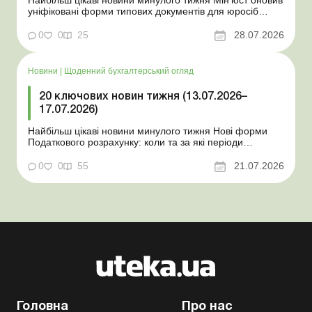
уніфіковані форми типових документів для юросіб
Мінекономіки відкликало новину про створення
координаційного центру з організації бронювання У
0
0
25
28.07.2026
працівника виявлено статус «у розшуку»: що потрібно
знати роботодавцям Закон про ВП...
Новини
|
Щоденний бухгалтерський огляд
20 ключових новин тижня (13.07.2026–
17.07.2026)
Найбільш цікаві новини минулого тижня Нові форми
Податкового розрахунку: коли та за які періоди
звітувати Порядок оформлення та переоформлення
відстрочки від призову під час мобілізації удосконалено
0
0
55
21.07.2026
Кабмін утворив Координаційний центр з організації
бронювання військовозобов’язаних Верховна ...
Головна
Про нас