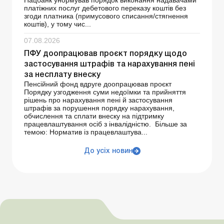
платіжних послуг дебетового переказу коштів без
згоди платника (примусового списання/стягнення
коштів), у тому чис...
07.08.2026
ПФУ доопрацював проєкт порядку щодо
застосування штрафів та нарахування пені
за несплату внеску
Пенсійний фонд вдруге доопрацював проєкт
Порядку узгодження суми недоїмки та прийняття
рішень про нарахування пені й застосування
штрафів за порушення порядку нарахування,
обчислення та сплати внеску на підтримку
працевлаштування осіб з інвалідністю. Більше за
темою: Норматив із працевлаштува...
До усіх новин