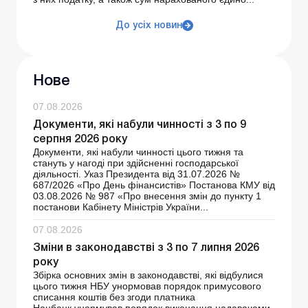
До усіх новин
Нове
07.08.2026
Документи, які набули чинності з 3 по 9
серпня 2026 року
Документи, які набули чинності цього тижня та
стануть у нагоді при здійсненні господарської
діяльності. Указ Президента від 31.07.2026 №
687/2026 «Про День фінансистів» Постанова КМУ від
03.08.2026 № 987 «Про внесення змін до пункту 1
постанови Кабінету Міністрів України...
07.08.2026
Зміни в законодавстві з 3 по 7 липня 2026
року
Збірка основних змін в законодавстві, які відбулися
цього тижня НБУ унормовав порядок примусового
списання коштів без згоди платника
Нацбанк унормував порядок виконання надавачами