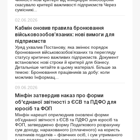
скасувало критерії важливості підприємств Через
сумісникі...
02.06.2026
Кабмін оновив правила бронювання
військовозобов’язаних: нові вимоги для
підприємств
Уряд ухвалив Постанову, яка змінює порядок
бронювання військовозобов’язаних та перегляду
статусу критично важливих підприємств. Документ
встановлює нові строки й критерії для бізнесу.
Детальніше читайте в цьому матеріалі. Більше за
темою: Бронювання працівників за добу: коли
можливо Інформац...
09.06.2026
Мінфін затвердив наказ про форми
об'єднаної звітності з ЄСВ та ПДФО для
юросіб та ФОП
Мінфін нарешті оприлюднив оновлені форми
об’єднаної звітності з ЄСВ та ПДФО для юросіб та
ФОП, затверджено форму Податкового розрахунку
сум доходу, нарахованого (сплаченого) на користь
платників податків – фізичних осіб, і сум утриманого
з них податку, а також сум нарахованого єдино...